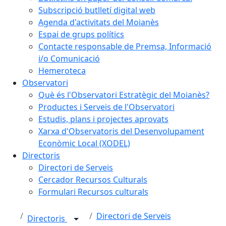
Subscripció butlletí digital web
Agenda d'activitats del Moianès
Espai de grups polítics
Contacte responsable de Premsa, Informació
i/o Comunicació
Hemeroteca
Observatori
Què és l'Observatori Estratègic del Moianès?
Productes i Serveis de l'Observatori
Estudis, plans i projectes aprovats
Xarxa d'Observatoris del Desenvolupament
Econòmic Local (XODEL)
Directoris
Directori de Serveis
Cercador Recursos Culturals
Formulari Recursos culturals
Directori de Serveis
Directoris