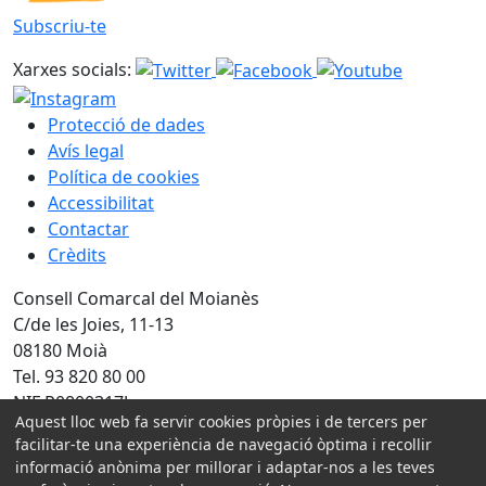
Subscriu-te
Xarxes socials:
Protecció de dades
Avís legal
Política de cookies
Accessibilitat
Contactar
Crèdits
Consell Comarcal del Moianès
C/de les Joies, 11-13
08180 Moià
Tel. 93 820 80 00
NIF P0800317J
Aquest lloc web fa servir cookies pròpies i de tercers per
facilitar-te una experiència de navegació òptima i recollir
Amb la col·laboració de:
informació anònima per millorar i adaptar-nos a les teves