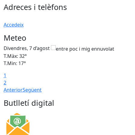
Adreces i telèfons
Accedeix
Meteo
Divendres, 7 d’agost
D
T.Màx: 32°
T
T.Min: 17°
T
1
T
2
Anterior
Següent
Butlletí digital