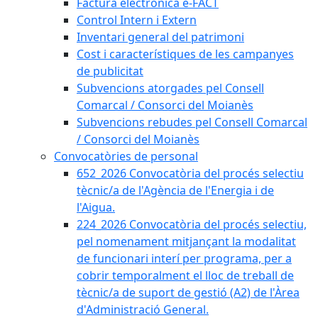
Factura electrònica e-FACT
Control Intern i Extern
Inventari general del patrimoni
Cost i característiques de les campanyes
de publicitat
Subvencions atorgades pel Consell
Comarcal / Consorci del Moianès
Subvencions rebudes pel Consell Comarcal
/ Consorci del Moianès
Convocatòries de personal
652_2026 Convocatòria del procés selectiu
tècnic/a de l'Agència de l'Energia i de
l'Aigua.
224_2026 Convocatòria del procés selectiu,
pel nomenament mitjançant la modalitat
de funcionari interí per programa, per a
cobrir temporalment el lloc de treball de
tècnic/a de suport de gestió (A2) de l'Àrea
d'Administració General.