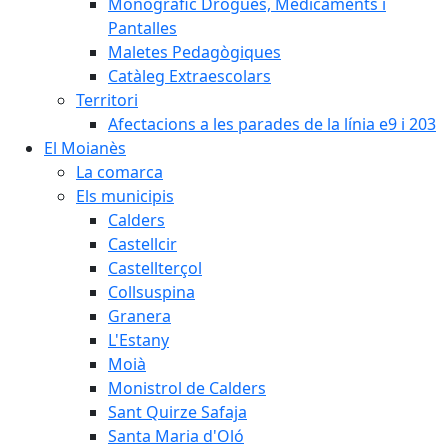
Monogràfic Drogues, Medicaments i
Pantalles
Maletes Pedagògiques
Catàleg Extraescolars
Territori
Afectacions a les parades de la línia e9 i 203
El Moianès
La comarca
Els municipis
Calders
Castellcir
Castellterçol
Collsuspina
Granera
L'Estany
Moià
Monistrol de Calders
Sant Quirze Safaja
Santa Maria d'Oló