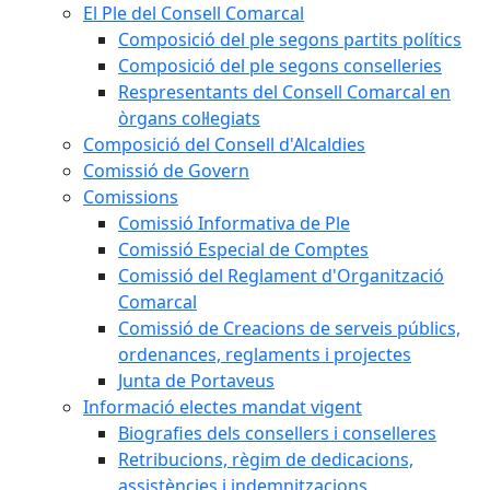
El Ple del Consell Comarcal
Composició del ple segons partits polítics
Composició del ple segons conselleries
Respresentants del Consell Comarcal en
òrgans col·legiats
Composició del Consell d'Alcaldies
Comissió de Govern
Comissions
Comissió Informativa de Ple
Comissió Especial de Comptes
Comissió del Reglament d'Organització
Comarcal
Comissió de Creacions de serveis públics,
ordenances, reglaments i projectes
Junta de Portaveus
Informació electes mandat vigent
Biografies dels consellers i conselleres
Retribucions, règim de dedicacions,
assistències i indemnitzacions