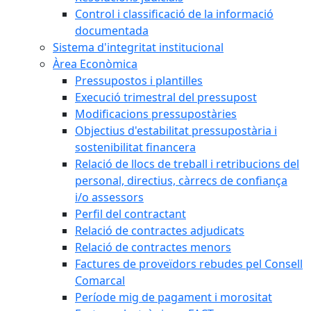
Control i classificació de la informació
documentada
Sistema d'integritat institucional
Àrea Econòmica
Pressupostos i plantilles
Execució trimestral del pressupost
Modificacions pressupostàries
Objectius d'estabilitat pressupostària i
sostenibilitat financera
Relació de llocs de treball i retribucions del
personal, directius, càrrecs de confiança
i/o assessors
Perfil del contractant
Relació de contractes adjudicats
Relació de contractes menors
Factures de proveïdors rebudes pel Consell
Comarcal
Període mig de pagament i morositat