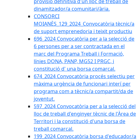
provisió definitiva d'un lloc de treball de
dinamitzador/a comunitari/ària.
CONSORCI
MOIANÈS_129_2024_Convocatòria tècnic/a
de suport emprenedoria i teixit productiu
696_2024 Convocatòria per a la selecció de
6 persones per a ser contractada en el
marc del Programa Treball i Formació,
línies DONA, PANP, MG52 I PRGC, i
constitució d' una borsa comarcal.
674_2024 Convocatòria procés selectiu per
màxima urgència de funcionari interí per
programa com a tècnic/a compartit/da de
joventut.
597_2024 Convocatòria per a la selecció del
lloc de treball d'enginyer tècnic de l'Àrea de
Territori i la constitució d'una borsa de
treball comarcal.
199_2024 Convocatòria borsa d'educador/a