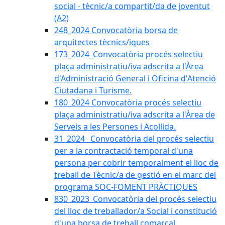
social - tècnic/a compartit/da de joventut
(A2)
248_2024 Convocatòria borsa de
arquitectes tècnics/iques
173_2024_Convocatòria procés selectiu
plaça administratiu/iva adscrita a l'Àrea
d'Administració General i Oficina d'Atenció
Ciutadana i Turisme.
180_2024 Convocatòria procés selectiu
plaça administratiu/iva adscrita a l'Àrea de
Serveis a les Persones i Acollida.
31_2024_ Convocatòria del procés selectiu
per a la contractació temporal d'una
persona per cobrir temporalment el lloc de
treball de Tècnic/a de gestió en el marc del
programa SOC-FOMENT PRÀCTIQUES
830_2023_Convocatòria del procés selectiu
del lloc de treballador/a Social i constitució
d'una borsa de treball comarcal.