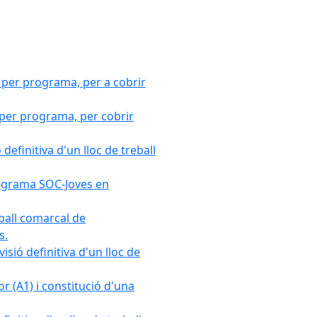
 per programa, per a cobrir
 per programa, per cobrir
efinitiva d'un lloc de treball
Programa SOC-Joves en
ball comarcal de
s.
sió definitiva d'un lloc de
r (A1) i constitució d'una