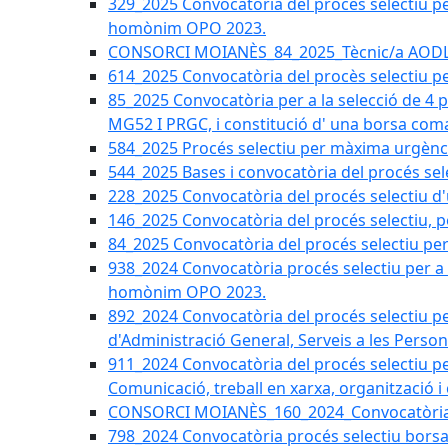
329_2025 Convocatòria del procés selectiu per 
homònim OPO 2023.
CONSORCI MOIANÈS_84_2025_Tècnic/a AODL d
614_2025 Convocatòria del procès selectiu pe
85_2025 Convocatòria per a la selecció de 4 
MG52 I PRGC, i constitució d' una borsa coma
584_2025 Procés selectiu per màxima urgènci
544_2025 Bases i convocatòria del procés sel
228_2025 Convocatòria del procés selectiu d'
146_2025 Convocatòria del procés selectiu, pe
84_2025 Convocatòria del procés selectiu per 
938_2024 Convocatòria procés selectiu per a la
homònim OPO 2023.
892_2024 Convocatòria del procés selectiu per
d'Administració General, Serveis a les Persone
911_2024 Convocatòria del procés selectiu per
Comunicació, treball en xarxa, organització i
CONSORCI MOIANÈS_160_2024_Convocatòria tèc
798_2024 Convocatòria procés selectiu borsa 