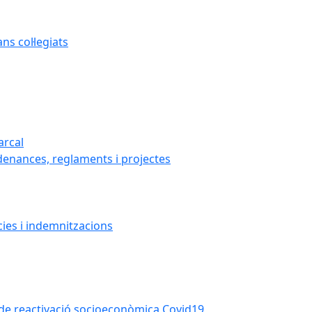
s col·legiats
arcal
denances, reglaments i projectes
cies i indemnitzacions
la de reactivació socioeconòmica Covid19