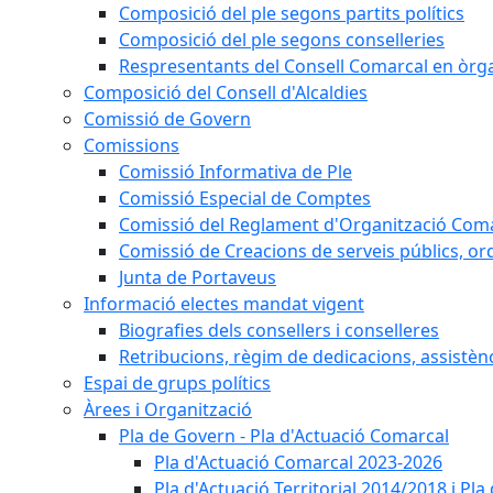
Composició del ple segons partits polítics
Composició del ple segons conselleries
Respresentants del Consell Comarcal en òrgan
Composició del Consell d'Alcaldies
Comissió de Govern
Comissions
Comissió Informativa de Ple
Comissió Especial de Comptes
Comissió del Reglament d'Organització Com
Comissió de Creacions de serveis públics, or
Junta de Portaveus
Informació electes mandat vigent
Biografies dels consellers i conselleres
Retribucions, règim de dedicacions, assistèn
Espai de grups polítics
Àrees i Organització
Pla de Govern - Pla d'Actuació Comarcal
Pla d'Actuació Comarcal 2023-2026
Pla d'Actuació Territorial 2014/2018 i P