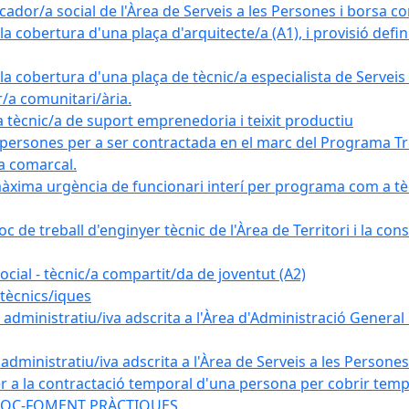
ador/a social de l'Àrea de Serveis a les Persones i borsa c
 cobertura d'una plaça d'arquitecte/a (A1), i provisió definit
a cobertura d'una plaça de tècnic/a especialista de Serveis 
r/a comunitari/ària.
cnic/a de suport emprenedoria i teixit productiu
 persones per a ser contractada en el marc del Programa Tre
a comarcal.
àxima urgència de funcionari interí per programa com a tè
c de treball d'enginyer tècnic de l'Àrea de Territori i la con
ial - tècnic/a compartit/da de joventut (A2)
tècnics/iques
dministratiu/iva adscrita a l'Àrea d'Administració General i
ministratiu/iva adscrita a l'Àrea de Serveis a les Persones 
r a la contractació temporal d'una persona per cobrir tempo
ma SOC-FOMENT PRÀCTIQUES