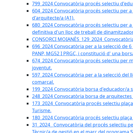
799_2024 Convocatòria procés selectiu d'educ
604_2024 Convocatòria procés selectiu per a la
d'arquitecte/a (A1).
680_2024 Convocatòria procés selectiu per a l
definitiva d'un lloc de treball de dinamitzado
CONSORCI MOIANÈS_129_2024_Convocatòria tè
696_2024 Convocatòria per a la selecció de 6
PANP, MG52 I PRGC, i constitució d' una bors
674_2024 Convocatòria procés selectiu per m
joventut.
597_2024 Convocatòria per a la selecció del llo
comarcal.
199_2024 Convocatòria borsa d'educador/a soc
248_2024 Convocatòria borsa de arquitectes 
173_2024_Convocatòria procés selectiu plaça a
Turisme.
180_2024 Convocatòria procés selectiu plaça ad
31_2024_ Convocatòria del procés selectiu pe
Tècnic/a de gestió en el marc del progra