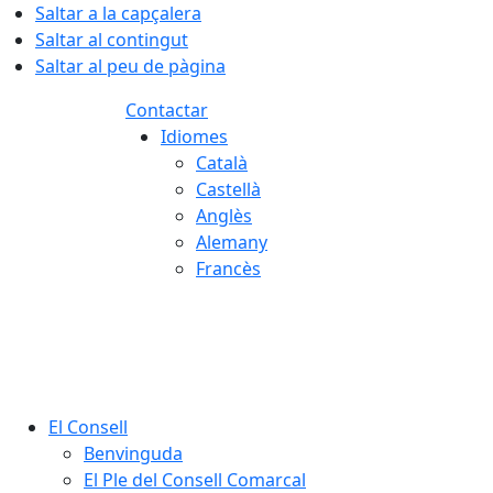
Saltar a la capçalera
Saltar al contingut
Saltar al peu de pàgina
Contactar
Idiomes
Català
Castellà
Anglès
Alemany
Francès
09.08.2026 | 14:15
El Consell
Benvinguda
El Ple del Consell Comarcal