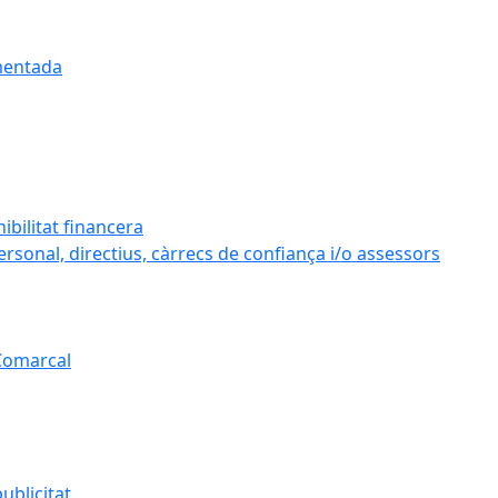
umentada
ibilitat financera
personal, directius, càrrecs de confiança i/o assessors
 Comarcal
ublicitat