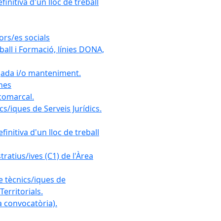
initiva d'un lloc de treball
ors/es socials
all i Formació, línies DONA,
gada i/o manteniment.
ones
 comarcal.
s/iques de Serveis Jurídics.
initiva d'un lloc de treball
ratius/ives (C1) de l'Àrea
e tècnics/iques de
erritorials.
 convocatòria).