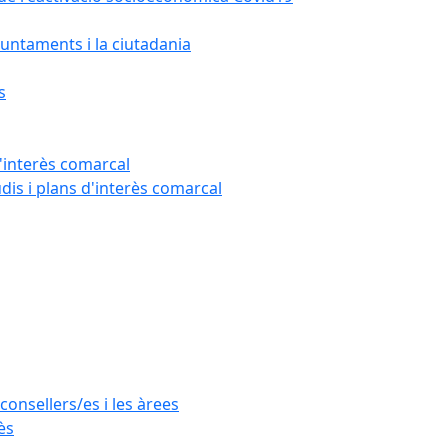
untaments i la ciutadania
s
'interès comarcal
udis i plans d'interès comarcal
consellers/es i les àrees
ès