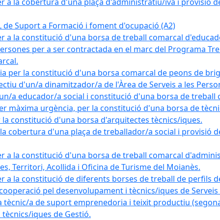
a la cobertura d'una plaça d'administratiu/iva i provisió def
e Suport a Formació i foment d'ocupació (A2)
r a la constitució d'una borsa de treball comarcal d'educad
persones per a ser contractada en el marc del Programa Treb
rcal.
a per la constitució d'una borsa comarcal de peons de bri
ectiu d'un/a dinamitzador/a de l'Àrea de Serveis a les Pers
un/a educador/a social i constitució d'una borsa de treball
r màxima urgència, per la constitució d'una borsa de tècnic
la constitució d'una borsa d'arquitectes tècnics/iques.
 cobertura d'una plaça de treballador/a social i provisió def
 a la constitució d'una borsa de treball comarcal d'administ
s, Territori, Acollida i Oficina de Turisme del Moianès.
 a la constitució de diferents borses de treball de perfils d
 cooperació pel desenvolupament i tècnics/iques de Serveis T
nic/a de suport emprenedoria i teixit productiu (segona
tècnics/iques de Gestió.