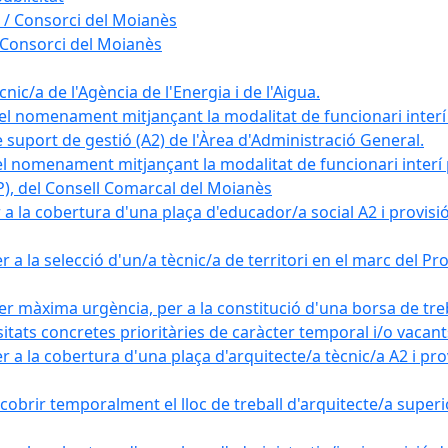
 / Consorci del Moianès
 Consorci del Moianès
ic/a de l'Agència de l'Energia i de l'Aigua.
el nomenament mitjançant la modalitat de funcionari interí
e suport de gestió (A2) de l'Àrea d'Administració General.
el nomenament mitjançant la modalitat de funcionari interí
AP), del Consell Comarcal del Moianès
 la cobertura d'una plaça d'educador/a social A2 i provisió d
 a la selecció d'un/a tècnic/a de territori en el marc del 
er màxima urgència, per a la constitució d'una borsa de tre
sitats concretes prioritàries de caràcter temporal i/o vacant
a la cobertura d'una plaça d'arquitecte/a tècnic/a A2 i provi
obrir temporalment el lloc de treball d'arquitecte/a superio