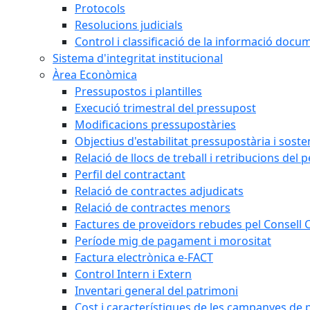
Protocols
Resolucions judicials
Control i classificació de la informació doc
Sistema d'integritat institucional
Àrea Econòmica
Pressupostos i plantilles
Execució trimestral del pressupost
Modificacions pressupostàries
Objectius d'estabilitat pressupostària i sosten
Relació de llocs de treball i retribucions del 
Perfil del contractant
Relació de contractes adjudicats
Relació de contractes menors
Factures de proveïdors rebudes pel Consell
Període mig de pagament i morositat
Factura electrònica e-FACT
Control Intern i Extern
Inventari general del patrimoni
Cost i característiques de les campanyes de p