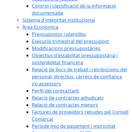
Control i classificació de la informació
documentada
Sistema d'integritat institucional
Àrea Econòmica
Pressupostos i plantilles
Execució trimestral del pressupost
Modificacions pressupostàries
Objectius d'estabilitat pressupostària i
sostenibilitat financera
Relació de llocs de treball i retribucions del
personal, directius, càrrecs de confiança
i/o assessors
Perfil del contractant
Relació de contractes adjudicats
Relació de contractes menors
Factures de proveïdors rebudes pel Consell
Comarcal
Període mig de pagament i morositat