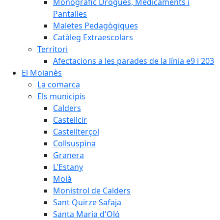
Monogràfic Drogues, Medicaments i
Pantalles
Maletes Pedagògiques
Catàleg Extraescolars
Territori
Afectacions a les parades de la línia e9 i 203
El Moianès
La comarca
Els municipis
Calders
Castellcir
Castellterçol
Collsuspina
Granera
L'Estany
Moià
Monistrol de Calders
Sant Quirze Safaja
Santa Maria d'Oló