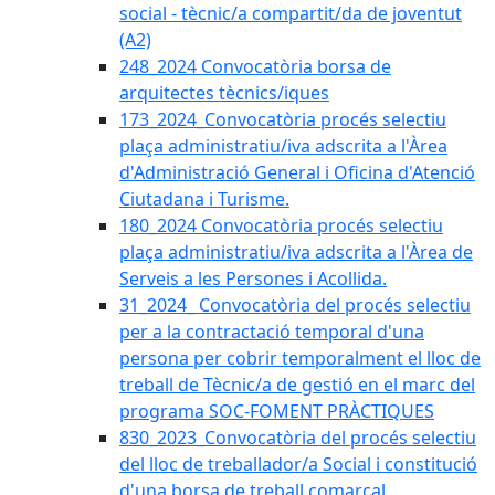
social - tècnic/a compartit/da de joventut
(A2)
248_2024 Convocatòria borsa de
arquitectes tècnics/iques
173_2024_Convocatòria procés selectiu
plaça administratiu/iva adscrita a l'Àrea
d'Administració General i Oficina d'Atenció
Ciutadana i Turisme.
180_2024 Convocatòria procés selectiu
plaça administratiu/iva adscrita a l'Àrea de
Serveis a les Persones i Acollida.
31_2024_ Convocatòria del procés selectiu
per a la contractació temporal d'una
persona per cobrir temporalment el lloc de
treball de Tècnic/a de gestió en el marc del
programa SOC-FOMENT PRÀCTIQUES
830_2023_Convocatòria del procés selectiu
del lloc de treballador/a Social i constitució
d'una borsa de treball comarcal.