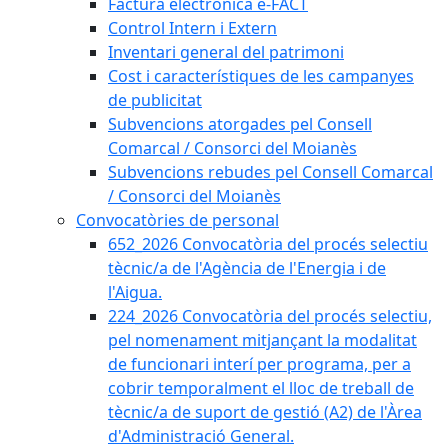
Factura electrònica e-FACT
Control Intern i Extern
Inventari general del patrimoni
Cost i característiques de les campanyes
de publicitat
Subvencions atorgades pel Consell
Comarcal / Consorci del Moianès
Subvencions rebudes pel Consell Comarcal
/ Consorci del Moianès
Convocatòries de personal
652_2026 Convocatòria del procés selectiu
tècnic/a de l'Agència de l'Energia i de
l'Aigua.
224_2026 Convocatòria del procés selectiu,
pel nomenament mitjançant la modalitat
de funcionari interí per programa, per a
cobrir temporalment el lloc de treball de
tècnic/a de suport de gestió (A2) de l'Àrea
d'Administració General.