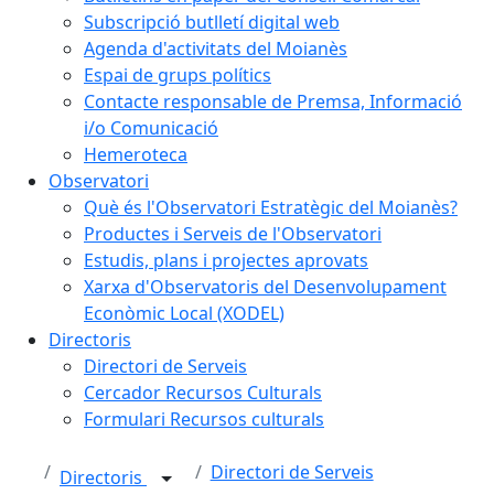
Subscripció butlletí digital web
Agenda d'activitats del Moianès
Espai de grups polítics
Contacte responsable de Premsa, Informació
i/o Comunicació
Hemeroteca
Observatori
Què és l'Observatori Estratègic del Moianès?
Productes i Serveis de l'Observatori
Estudis, plans i projectes aprovats
Xarxa d'Observatoris del Desenvolupament
Econòmic Local (XODEL)
Directoris
Directori de Serveis
Cercador Recursos Culturals
Formulari Recursos culturals
Directori de Serveis
Directoris