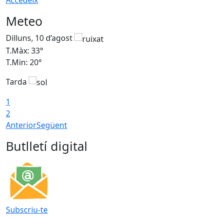
Accedeix
Meteo
Dilluns, 10 d’agost
D
T.Màx: 33°
T
T.Min: 20°
T
Tarda
T
1
2
Anterior
Següent
Butlletí digital
Subscriu-te