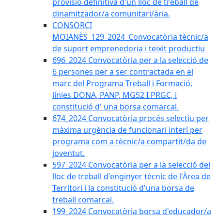
provisió definitiva d'un lloc de treball de
dinamitzador/a comunitari/ària.
CONSORCI
MOIANÈS_129_2024_Convocatòria tècnic/a
de suport emprenedoria i teixit productiu
696_2024 Convocatòria per a la selecció de
6 persones per a ser contractada en el
marc del Programa Treball i Formació,
línies DONA, PANP, MG52 I PRGC, i
constitució d' una borsa comarcal.
674_2024 Convocatòria procés selectiu per
màxima urgència de funcionari interí per
programa com a tècnic/a compartit/da de
joventut.
597_2024 Convocatòria per a la selecció del
lloc de treball d'enginyer tècnic de l'Àrea de
Territori i la constitució d'una borsa de
treball comarcal.
199_2024 Convocatòria borsa d'educador/a