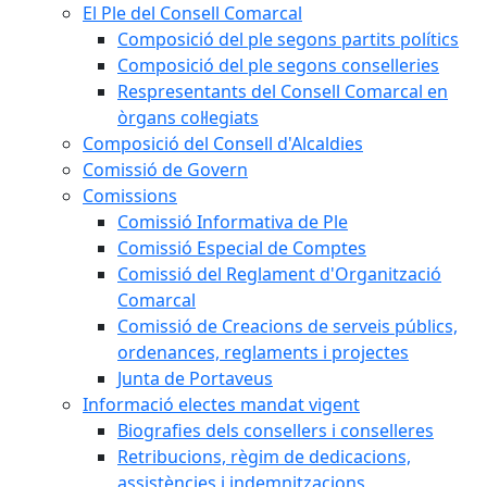
El Ple del Consell Comarcal
Composició del ple segons partits polítics
Composició del ple segons conselleries
Respresentants del Consell Comarcal en
òrgans col·legiats
Composició del Consell d'Alcaldies
Comissió de Govern
Comissions
Comissió Informativa de Ple
Comissió Especial de Comptes
Comissió del Reglament d'Organització
Comarcal
Comissió de Creacions de serveis públics,
ordenances, reglaments i projectes
Junta de Portaveus
Informació electes mandat vigent
Biografies dels consellers i conselleres
Retribucions, règim de dedicacions,
assistències i indemnitzacions