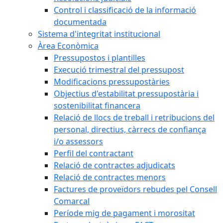
Control i classificació de la informació
documentada
Sistema d'integritat institucional
Àrea Econòmica
Pressupostos i plantilles
Execució trimestral del pressupost
Modificacions pressupostàries
Objectius d'estabilitat pressupostària i
sostenibilitat financera
Relació de llocs de treball i retribucions del
personal, directius, càrrecs de confiança
i/o assessors
Perfil del contractant
Relació de contractes adjudicats
Relació de contractes menors
Factures de proveïdors rebudes pel Consell
Comarcal
Període mig de pagament i morositat