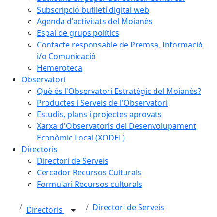
Subscripció butlletí digital web
Agenda d'activitats del Moianès
Espai de grups polítics
Contacte responsable de Premsa, Informació
i/o Comunicació
Hemeroteca
Observatori
Què és l'Observatori Estratègic del Moianès?
Productes i Serveis de l'Observatori
Estudis, plans i projectes aprovats
Xarxa d'Observatoris del Desenvolupament
Econòmic Local (XODEL)
Directoris
Directori de Serveis
Cercador Recursos Culturals
Formulari Recursos culturals
Directori de Serveis
Directoris