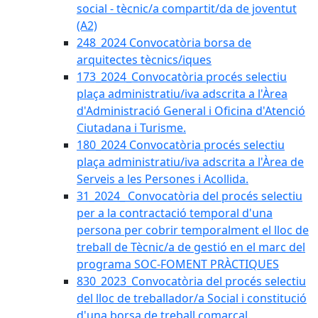
social - tècnic/a compartit/da de joventut
(A2)
248_2024 Convocatòria borsa de
arquitectes tècnics/iques
173_2024_Convocatòria procés selectiu
plaça administratiu/iva adscrita a l'Àrea
d'Administració General i Oficina d'Atenció
Ciutadana i Turisme.
180_2024 Convocatòria procés selectiu
plaça administratiu/iva adscrita a l'Àrea de
Serveis a les Persones i Acollida.
31_2024_ Convocatòria del procés selectiu
per a la contractació temporal d'una
persona per cobrir temporalment el lloc de
treball de Tècnic/a de gestió en el marc del
programa SOC-FOMENT PRÀCTIQUES
830_2023_Convocatòria del procés selectiu
del lloc de treballador/a Social i constitució
d'una borsa de treball comarcal.