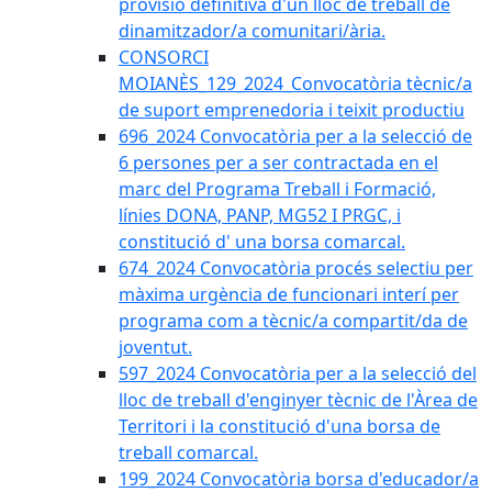
provisió definitiva d'un lloc de treball de
dinamitzador/a comunitari/ària.
CONSORCI
MOIANÈS_129_2024_Convocatòria tècnic/a
de suport emprenedoria i teixit productiu
696_2024 Convocatòria per a la selecció de
6 persones per a ser contractada en el
marc del Programa Treball i Formació,
línies DONA, PANP, MG52 I PRGC, i
constitució d' una borsa comarcal.
674_2024 Convocatòria procés selectiu per
màxima urgència de funcionari interí per
programa com a tècnic/a compartit/da de
joventut.
597_2024 Convocatòria per a la selecció del
lloc de treball d'enginyer tècnic de l'Àrea de
Territori i la constitució d'una borsa de
treball comarcal.
199_2024 Convocatòria borsa d'educador/a