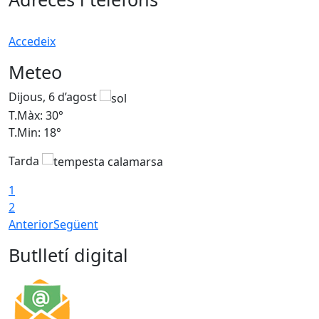
Accedeix
Meteo
Dijous, 6 d’agost
D
T.Màx: 30°
T
T.Min: 18°
T
Tarda
T
1
2
Anterior
Següent
Butlletí digital