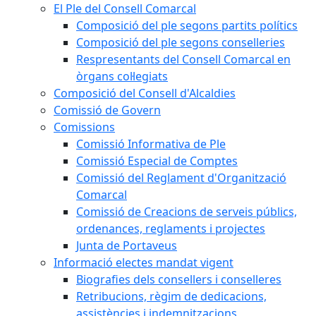
El Ple del Consell Comarcal
Composició del ple segons partits polítics
Composició del ple segons conselleries
Respresentants del Consell Comarcal en
òrgans col·legiats
Composició del Consell d'Alcaldies
Comissió de Govern
Comissions
Comissió Informativa de Ple
Comissió Especial de Comptes
Comissió del Reglament d'Organització
Comarcal
Comissió de Creacions de serveis públics,
ordenances, reglaments i projectes
Junta de Portaveus
Informació electes mandat vigent
Biografies dels consellers i conselleres
Retribucions, règim de dedicacions,
assistències i indemnitzacions