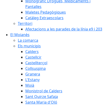
Monogràfic Drogues, Medicaments i
Pantalles
Maletes Pedagògiques
Catàleg Extraescolars
Territori
Afectacions a les parades de la línia e9 i 203
El Moianès
La comarca
Els municipis
Calders
Castellcir
Castellterçol
Collsuspina
Granera
L'Estany
Moià
Monistrol de Calders
Sant Quirze Safaja
Santa Maria d'Oló