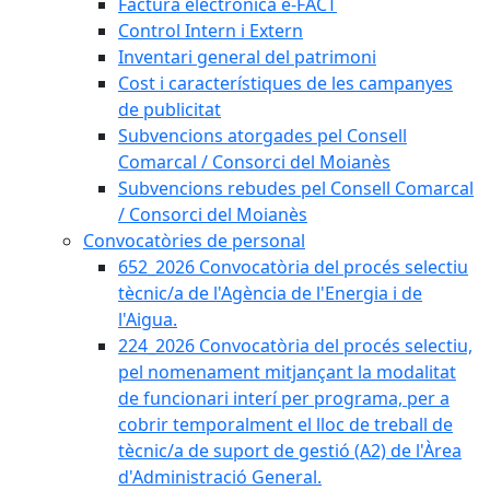
Factura electrònica e-FACT
Control Intern i Extern
Inventari general del patrimoni
Cost i característiques de les campanyes
de publicitat
Subvencions atorgades pel Consell
Comarcal / Consorci del Moianès
Subvencions rebudes pel Consell Comarcal
/ Consorci del Moianès
Convocatòries de personal
652_2026 Convocatòria del procés selectiu
tècnic/a de l'Agència de l'Energia i de
l'Aigua.
224_2026 Convocatòria del procés selectiu,
pel nomenament mitjançant la modalitat
de funcionari interí per programa, per a
cobrir temporalment el lloc de treball de
tècnic/a de suport de gestió (A2) de l'Àrea
d'Administració General.