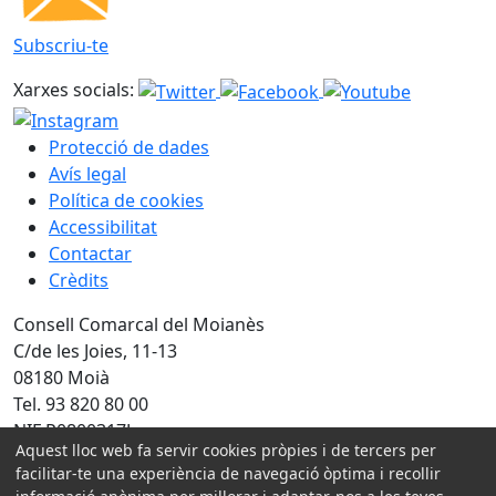
Subscriu-te
Xarxes socials:
Protecció de dades
Avís legal
Política de cookies
Accessibilitat
Contactar
Crèdits
Consell Comarcal del Moianès
C/de les Joies, 11-13
08180 Moià
Tel. 93 820 80 00
NIF P0800317J
Aquest lloc web fa servir cookies pròpies i de tercers per
facilitar-te una experiència de navegació òptima i recollir
Amb la col·laboració de: