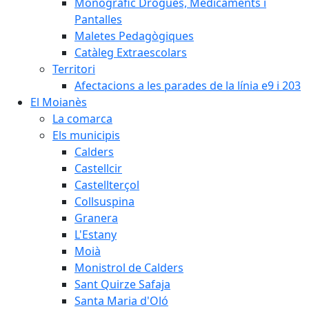
Monogràfic Drogues, Medicaments i
Pantalles
Maletes Pedagògiques
Catàleg Extraescolars
Territori
Afectacions a les parades de la línia e9 i 203
El Moianès
La comarca
Els municipis
Calders
Castellcir
Castellterçol
Collsuspina
Granera
L'Estany
Moià
Monistrol de Calders
Sant Quirze Safaja
Santa Maria d'Oló