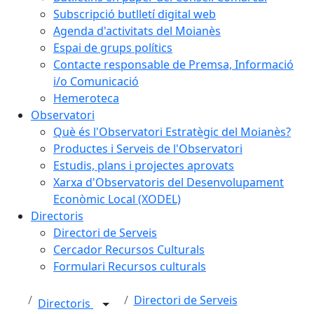
Subscripció butlletí digital web
Agenda d'activitats del Moianès
Espai de grups polítics
Contacte responsable de Premsa, Informació
i/o Comunicació
Hemeroteca
Observatori
Què és l'Observatori Estratègic del Moianès?
Productes i Serveis de l'Observatori
Estudis, plans i projectes aprovats
Xarxa d'Observatoris del Desenvolupament
Econòmic Local (XODEL)
Directoris
Directori de Serveis
Cercador Recursos Culturals
Formulari Recursos culturals
Directori de Serveis
Directoris