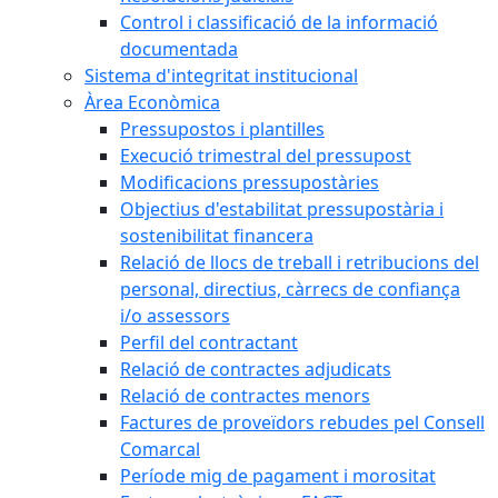
Control i classificació de la informació
documentada
Sistema d'integritat institucional
Àrea Econòmica
Pressupostos i plantilles
Execució trimestral del pressupost
Modificacions pressupostàries
Objectius d'estabilitat pressupostària i
sostenibilitat financera
Relació de llocs de treball i retribucions del
personal, directius, càrrecs de confiança
i/o assessors
Perfil del contractant
Relació de contractes adjudicats
Relació de contractes menors
Factures de proveïdors rebudes pel Consell
Comarcal
Període mig de pagament i morositat