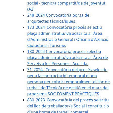
social - tècnic/a compartit/da de joventut
(A2)
248_2024 Convocatòria borsa de
arquitectes tècnics/iques
173_2024_Convocatòria procés selectiu
plaça administratiu/iva adscrita a l'Àrea
d'Administració General i Oficina d'Atenció
Ciutadana i Turisme.
180_2024 Convocatòria procés selectiu
plaça administratiu/iva adscrita a l'Àrea de
Serveis a les Persones i Acollida.
31_2024_ Convocatòria del procés selectiu
per a la contractació temporal d'una
persona per cobrir temporalment el lloc de
treball de Tècnic/a de gestió en el marc del
programa SOC-FOMENT PRÀCTIQUES
830_2023_Convocatòria del procés selectiu
del lloc de treballador/a Social i constitució
d'una borsa de treball comarcal.