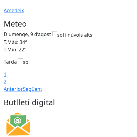
Accedeix
Meteo
Diumenge, 9 d’agost
D
T.Màx: 34°
T
T.Min: 22°
T
Tarda
T
1
2
Anterior
Següent
Butlletí digital