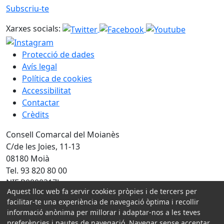
Subscriu-te
Xarxes socials:
Protecció de dades
Avís legal
Política de cookies
Accessibilitat
Contactar
Crèdits
Consell Comarcal del Moianès
C/de les Joies, 11-13
08180 Moià
Tel. 93 820 80 00
NIF P0800317J
Aquest lloc web fa servir cookies pròpies i de tercers per
facilitar-te una experiència de navegació òptima i recollir
Amb la col·laboració de:
informació anònima per millorar i adaptar-nos a les teves
preferències i pautes de navegació. Navegar sense acceptar