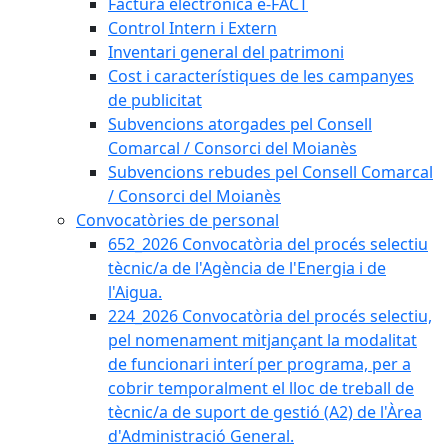
Factura electrònica e-FACT
Control Intern i Extern
Inventari general del patrimoni
Cost i característiques de les campanyes
de publicitat
Subvencions atorgades pel Consell
Comarcal / Consorci del Moianès
Subvencions rebudes pel Consell Comarcal
/ Consorci del Moianès
Convocatòries de personal
652_2026 Convocatòria del procés selectiu
tècnic/a de l'Agència de l'Energia i de
l'Aigua.
224_2026 Convocatòria del procés selectiu,
pel nomenament mitjançant la modalitat
de funcionari interí per programa, per a
cobrir temporalment el lloc de treball de
tècnic/a de suport de gestió (A2) de l'Àrea
d'Administració General.