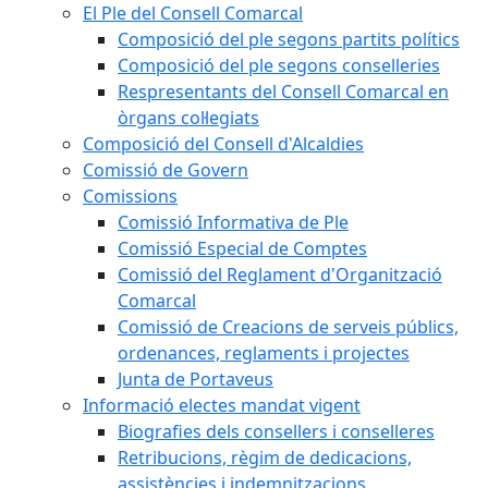
El Ple del Consell Comarcal
Composició del ple segons partits polítics
Composició del ple segons conselleries
Respresentants del Consell Comarcal en
òrgans col·legiats
Composició del Consell d'Alcaldies
Comissió de Govern
Comissions
Comissió Informativa de Ple
Comissió Especial de Comptes
Comissió del Reglament d'Organització
Comarcal
Comissió de Creacions de serveis públics,
ordenances, reglaments i projectes
Junta de Portaveus
Informació electes mandat vigent
Biografies dels consellers i conselleres
Retribucions, règim de dedicacions,
assistències i indemnitzacions