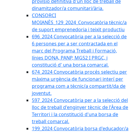
provisió definitiva d'un lloc de treball de
dinamitzador/a comunitari/ària.
CONSORCI
MOIANÈS_129_2024_Convocatòria tècnic/a
de suport emprenedoria i teixit productiu
696_2024 Convocatòria per a la selecció de
6 persones per a ser contractada en el
marc del Programa Treball i Formació,
línies DONA, PANP, MG52 I PRGC, i
constitució d' una borsa comarcal.
674_2024 Convocatòria procés selectiu per
màxima urgència de funcionari interí per
programa com a tècnic/a compartit/da de
joventut.
597_2024 Convocatòria per a la selecció del
lloc de treball d'enginyer tècnic de l'Àrea de
Territori i la constitució d'una borsa de
treball comarcal.
199_2024 Convocatòria borsa d'educador/a