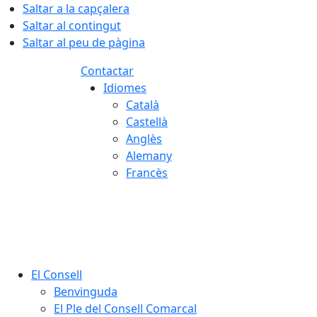
Saltar a la capçalera
Saltar al contingut
Saltar al peu de pàgina
Contactar
Idiomes
Català
Castellà
Anglès
Alemany
Francès
07.08.2026 | 15:55
El Consell
Benvinguda
El Ple del Consell Comarcal