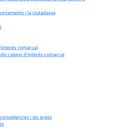
untaments i la ciutadania
s
'interès comarcal
udis i plans d'interès comarcal
consellers/es i les àrees
ès