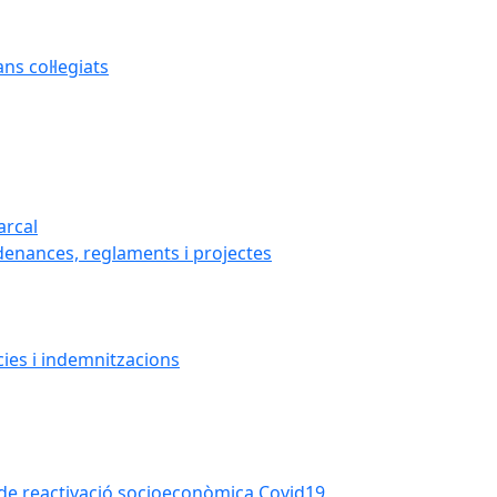
s col·legiats
arcal
denances, reglaments i projectes
cies i indemnitzacions
la de reactivació socioeconòmica Covid19