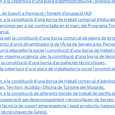
a la cobertura d'una plaça d'administratiu/iva i provisió def
e Suport a Formació i foment d'ocupació (A2)
r a la constitució d'una borsa de treball comarcal d'educad
persones per a ser contractada en el marc del Programa Treb
rcal.
a per la constitució d'una borsa comarcal de peons de bri
ectiu d'un/a dinamitzador/a de l'Àrea de Serveis a les Pers
un/a educador/a social i constitució d'una borsa de treball
r màxima urgència, per la constitució d'una borsa de tècnic
la constitució d'una borsa d'arquitectes tècnics/iques.
 cobertura d'una plaça de treballador/a social i provisió def
 a la constitució d'una borsa de treball comarcal d'administ
s, Territori, Acollida i Oficina de Turisme del Moianès.
 a la constitució de diferents borses de treball de perfils d
 cooperació pel desenvolupament i tècnics/iques de Serveis T
nic/a de suport emprenedoria i teixit productiu (segona
tècnics/iques de Gestió.