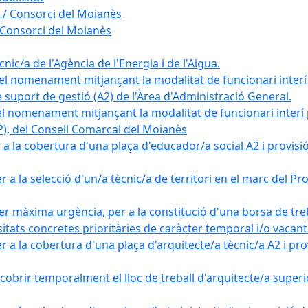
 / Consorci del Moianès
 Consorci del Moianès
ic/a de l'Agència de l'Energia i de l'Aigua.
el nomenament mitjançant la modalitat de funcionari interí
e suport de gestió (A2) de l'Àrea d'Administració General.
el nomenament mitjançant la modalitat de funcionari interí
AP), del Consell Comarcal del Moianès
 la cobertura d'una plaça d'educador/a social A2 i provisió d
 a la selecció d'un/a tècnic/a de territori en el marc del 
er màxima urgència, per a la constitució d'una borsa de tre
sitats concretes prioritàries de caràcter temporal i/o vacant
a la cobertura d'una plaça d'arquitecte/a tècnic/a A2 i provi
obrir temporalment el lloc de treball d'arquitecte/a superio