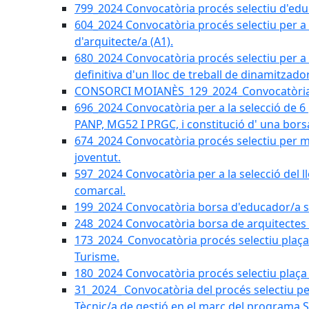
799_2024 Convocatòria procés selectiu d'educ
604_2024 Convocatòria procés selectiu per a la
d'arquitecte/a (A1).
680_2024 Convocatòria procés selectiu per a l
definitiva d'un lloc de treball de dinamitzado
CONSORCI MOIANÈS_129_2024_Convocatòria tè
696_2024 Convocatòria per a la selecció de 6
PANP, MG52 I PRGC, i constitució d' una bors
674_2024 Convocatòria procés selectiu per m
joventut.
597_2024 Convocatòria per a la selecció del llo
comarcal.
199_2024 Convocatòria borsa d'educador/a soc
248_2024 Convocatòria borsa de arquitectes 
173_2024_Convocatòria procés selectiu plaça a
Turisme.
180_2024 Convocatòria procés selectiu plaça ad
31_2024_ Convocatòria del procés selectiu pe
Tècnic/a de gestió en el marc del progra