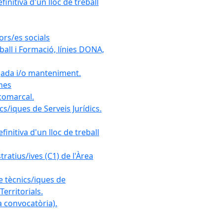
initiva d'un lloc de treball
ors/es socials
all i Formació, línies DONA,
gada i/o manteniment.
ones
 comarcal.
s/iques de Serveis Jurídics.
initiva d'un lloc de treball
ratius/ives (C1) de l'Àrea
e tècnics/iques de
erritorials.
 convocatòria).