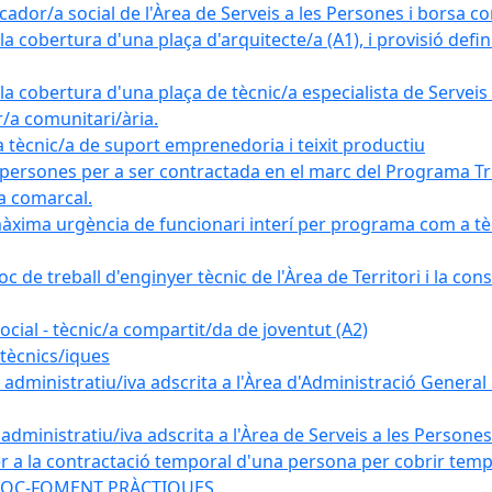
ador/a social de l'Àrea de Serveis a les Persones i borsa c
 cobertura d'una plaça d'arquitecte/a (A1), i provisió definit
a cobertura d'una plaça de tècnic/a especialista de Serveis 
r/a comunitari/ària.
cnic/a de suport emprenedoria i teixit productiu
 persones per a ser contractada en el marc del Programa Tre
a comarcal.
àxima urgència de funcionari interí per programa com a tè
c de treball d'enginyer tècnic de l'Àrea de Territori i la con
ial - tècnic/a compartit/da de joventut (A2)
tècnics/iques
dministratiu/iva adscrita a l'Àrea d'Administració General i
ministratiu/iva adscrita a l'Àrea de Serveis a les Persones 
r a la contractació temporal d'una persona per cobrir tempo
ma SOC-FOMENT PRÀCTIQUES