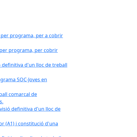
 per programa, per a cobrir
 per programa, per cobrir
efinitiva d'un lloc de treball
Programa SOC-Joves en
ball comarcal de
s.
sió definitiva d'un lloc de
r (A1) i constitució d'una