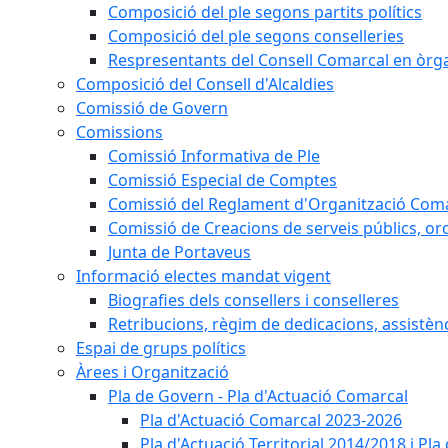
Composició del ple segons partits polítics
Composició del ple segons conselleries
Respresentants del Consell Comarcal en òrgan
Composició del Consell d'Alcaldies
Comissió de Govern
Comissions
Comissió Informativa de Ple
Comissió Especial de Comptes
Comissió del Reglament d'Organització Com
Comissió de Creacions de serveis públics, or
Junta de Portaveus
Informació electes mandat vigent
Biografies dels consellers i conselleres
Retribucions, règim de dedicacions, assistèn
Espai de grups polítics
Àrees i Organització
Pla de Govern - Pla d'Actuació Comarcal
Pla d'Actuació Comarcal 2023-2026
Pla d'Actuació Territorial 2014/2018 i P