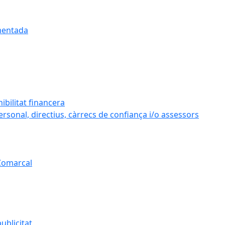
umentada
ibilitat financera
personal, directius, càrrecs de confiança i/o assessors
 Comarcal
ublicitat