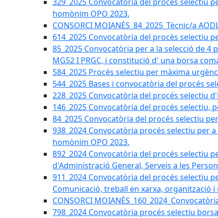
329_2025 Convocatòria del procés selectiu per 
homònim OPO 2023.
CONSORCI MOIANÈS_84_2025_Tècnic/a AODL d
614_2025 Convocatòria del procès selectiu pe
85_2025 Convocatòria per a la selecció de 4 
MG52 I PRGC, i constitució d' una borsa coma
584_2025 Procés selectiu per màxima urgènci
544_2025 Bases i convocatòria del procés sel
228_2025 Convocatòria del procés selectiu d'
146_2025 Convocatòria del procés selectiu, pe
84_2025 Convocatòria del procés selectiu per 
938_2024 Convocatòria procés selectiu per a la
homònim OPO 2023.
892_2024 Convocatòria del procés selectiu per
d'Administració General, Serveis a les Persone
911_2024 Convocatòria del procés selectiu per
Comunicació, treball en xarxa, organització i
CONSORCI MOIANÈS_160_2024_Convocatòria tèc
798_2024 Convocatòria procés selectiu borsa 