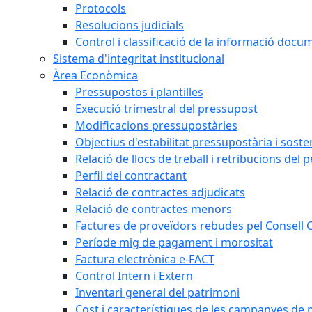
Protocols
Resolucions judicials
Control i classificació de la informació doc
Sistema d'integritat institucional
Àrea Econòmica
Pressupostos i plantilles
Execució trimestral del pressupost
Modificacions pressupostàries
Objectius d'estabilitat pressupostària i sosten
Relació de llocs de treball i retribucions del 
Perfil del contractant
Relació de contractes adjudicats
Relació de contractes menors
Factures de proveïdors rebudes pel Consell
Període mig de pagament i morositat
Factura electrònica e-FACT
Control Intern i Extern
Inventari general del patrimoni
Cost i característiques de les campanyes de p