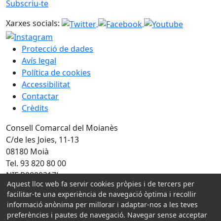
Subscriu-te
Xarxes socials:
Protecció de dades
Avís legal
Política de cookies
Accessibilitat
Contactar
Crèdits
Consell Comarcal del Moianès
C/de les Joies, 11-13
08180 Moià
Tel. 93 820 80 00
NIF P0800317J
Aquest lloc web fa servir cookies pròpies i de tercers per
facilitar-te una experiència de navegació òptima i recollir
Amb la col·laboració de:
informació anònima per millorar i adaptar-nos a les teves
preferències i pautes de navegació. Navegar sense acceptar