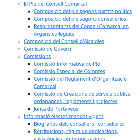
El Ple del Consell Comarcal
Composició del ple segons partits polítics
Composició del ple segons conselleries
Respresentants del Consell Comarcal en
òrgans col·legiats
Composició del Consell d'Alcaldies
Comissió de Govern
Comissions
Comissió Informativa de Ple
Comissió Especial de Comptes
Comissió del Reglament d'Organització
Comarcal
Comissió de Creacions de serveis públics,
ordenances, reglaments i projectes
Junta de Portaveus
Informació electes mandat vigent
Biografies dels consellers i conselleres
Retribucions, règim de dedicacions,
assistències i indemnitzacions