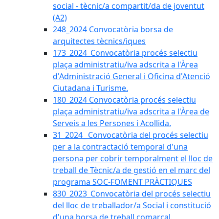
social - tècnic/a compartit/da de joventut
(A2)
248_2024 Convocatòria borsa de
arquitectes tècnics/iques
173_2024_Convocatòria procés selectiu
plaça administratiu/iva adscrita a l'Àrea
d'Administració General i Oficina d'Atenció
Ciutadana i Turisme.
180_2024 Convocatòria procés selectiu
plaça administratiu/iva adscrita a l'Àrea de
Serveis a les Persones i Acollida.
31_2024_ Convocatòria del procés selectiu
per a la contractació temporal d'una
persona per cobrir temporalment el lloc de
treball de Tècnic/a de gestió en el marc del
programa SOC-FOMENT PRÀCTIQUES
830_2023_Convocatòria del procés selectiu
del lloc de treballador/a Social i constitució
d'una borsa de treball comarcal.