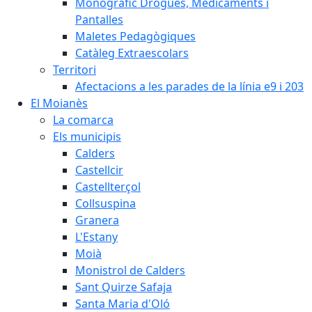
Monogràfic Drogues, Medicaments i
Pantalles
Maletes Pedagògiques
Catàleg Extraescolars
Territori
Afectacions a les parades de la línia e9 i 203
El Moianès
La comarca
Els municipis
Calders
Castellcir
Castellterçol
Collsuspina
Granera
L'Estany
Moià
Monistrol de Calders
Sant Quirze Safaja
Santa Maria d'Oló