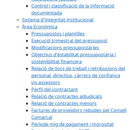
Control i classificació de la informació
documentada
Sistema d'integritat institucional
Àrea Econòmica
Pressupostos i plantilles
Execució trimestral del pressupost
Modificacions pressupostàries
Objectius d'estabilitat pressupostària i
sostenibilitat financera
Relació de llocs de treball i retribucions del
personal, directius, càrrecs de confiança
i/o assessors
Perfil del contractant
Relació de contractes adjudicats
Relació de contractes menors
Factures de proveïdors rebudes pel Consell
Comarcal
Període mig de pagament i morositat