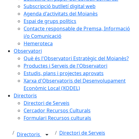
Subscripció butlletí digital web
Agenda d'activitats del Moianès
Espai de grups polítics
Contacte responsable de Premsa, Informació
i/o Comunicació
Hemeroteca
Observatori
Què és l'Observatori Estratègic del Moianès?
Productes i Serveis de l'Observatori
Estudis, plans i projectes aprovats
Xarxa d'Observatoris del Desenvolupament
Econòmic Local (XODEL)
Directoris
Directori de Serveis
Cercador Recursos Culturals
Formulari Recursos culturals
Directori de Serveis
Directoris