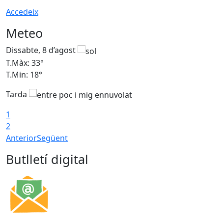
Accedeix
Meteo
Dissabte, 8 d’agost
D
T.Màx: 33°
T
T.Min: 18°
T
Tarda
1
2
Anterior
Següent
Butlletí digital