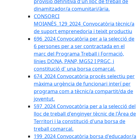
provisió definitiva d'un lloc de treball de
dinamitzador/a comunitari/ària.
CONSORCI
MOIANÈS_129_2024_Convocatòria tècnic/a
de suport emprenedoria i teixit productiu
696_2024 Convocatòria per a la selecció de
6 persones per a ser contractada en el
marc del Programa Treball i Formació,
línies DONA, PANP, MG52 I PRGC, i
constitució d' una borsa comarcal.
674_2024 Convocatòria procés selectiu per
màxima urgència de funcionari interí per
programa com a tècnic/a compartit/da de
joventut.
597_2024 Convocatòria per a la selecció del
lloc de treball d'enginyer tècnic de l'Àrea de
Territori i la constitució d'una borsa de
treball comarcal.
199_2024 Convocatòria borsa d'educador/a