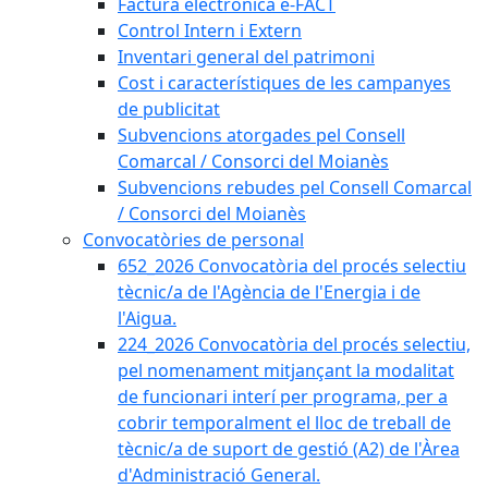
Factura electrònica e-FACT
Control Intern i Extern
Inventari general del patrimoni
Cost i característiques de les campanyes
de publicitat
Subvencions atorgades pel Consell
Comarcal / Consorci del Moianès
Subvencions rebudes pel Consell Comarcal
/ Consorci del Moianès
Convocatòries de personal
652_2026 Convocatòria del procés selectiu
tècnic/a de l'Agència de l'Energia i de
l'Aigua.
224_2026 Convocatòria del procés selectiu,
pel nomenament mitjançant la modalitat
de funcionari interí per programa, per a
cobrir temporalment el lloc de treball de
tècnic/a de suport de gestió (A2) de l'Àrea
d'Administració General.