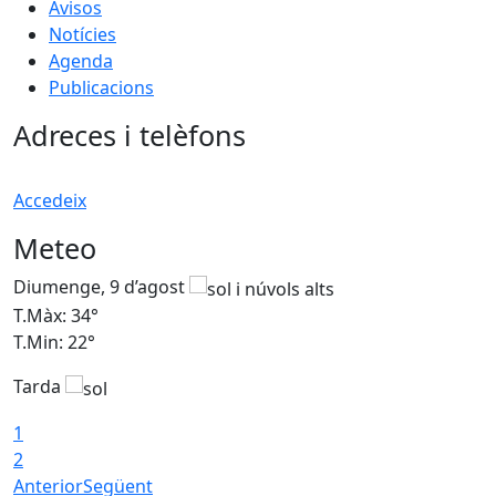
Avisos
Notícies
Agenda
Publicacions
Adreces i telèfons
Accedeix
Meteo
Diumenge, 9 d’agost
D
T.Màx: 34°
T
T.Min: 22°
T
Tarda
T
1
2
Anterior
Següent