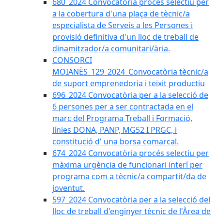
680_2024 Convocatòria procés selectiu per
a la cobertura d'una plaça de tècnic/a
especialista de Serveis a les Persones i
provisió definitiva d'un lloc de treball de
dinamitzador/a comunitari/ària.
CONSORCI
MOIANÈS_129_2024_Convocatòria tècnic/a
de suport emprenedoria i teixit productiu
696_2024 Convocatòria per a la selecció de
6 persones per a ser contractada en el
marc del Programa Treball i Formació,
línies DONA, PANP, MG52 I PRGC, i
constitució d' una borsa comarcal.
674_2024 Convocatòria procés selectiu per
màxima urgència de funcionari interí per
programa com a tècnic/a compartit/da de
joventut.
597_2024 Convocatòria per a la selecció del
lloc de treball d'enginyer tècnic de l'Àrea de