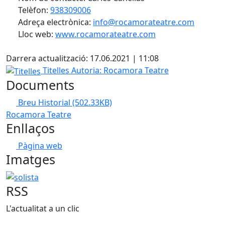
Telèfon:
938309006
Adreça electrònica:
info@rocamorateatre.com
Lloc web:
www.rocamorateatre.com
X
Darrera actualització: 17.06.2021 | 11:08
Titelles
Titelles
Autoria: Rocamora Teatre
Documents
Breu Historial
(502.33KB)
Rocamora Teatre
Enllaços
Pàgina web
Imatges
solista
RSS
L'actualitat a un clic