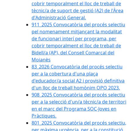
cobrir temporalment el lloc de treball de
tècnic/a de suport de gestió (A2) de l'Àrea
d'Administració General.
911_2025 Convocatòria del procés selectiu
pel nomenament mitjançant la modalitat
de funcionari interí per programa, per
cobrir temporalment el lloc de treball de
Bidell/a (AP), del Consell Comarcal del
Moianès
83_2026 Convocatòria del procés selectiu
per a la cobertura d'una plaça
d'educador/a social A2 i provisió definitiva
d'un lloc de treball homònim OPO 2023.
908_2025 Convocatòria del procés selectiu
per a la selecció d'un/a tècnic/a de territori
en el marc del Programa SOC-Joves en
Pràctiques.
801_2025 Convocatòria del procés selectiu,
per màxima urgència, per a la constitució