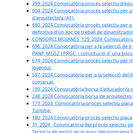
799_2024 Convocatòria procés selectiu d'educ
604_2024 Convocatòria procés selectiu per a la
d'arquitecte/a (A1).
680_2024 Convocatòria procés selectiu per a l
definitiva d'un lloc de treball de dinamitzado
CONSORCI MOIANÈS_129_2024_Convocatòria tè
696_2024 Convocatòria per a la selecció de 6
PANP, MG52 I PRGC, i constitució d' una bors
674_2024 Convocatòria procés selectiu per m
joventut.
597_2024 Convocatòria per a la selecció del llo
comarcal.
199_2024 Convocatòria borsa d'educador/a soc
248_2024 Convocatòria borsa de arquitectes 
173_2024_Convocatòria procés selectiu plaça a
Turisme.
180_2024 Convocatòria procés selectiu plaça ad
31_2024_ Convocatòria del procés selectiu pe
Tècnic/a de gestió en el marc del progra