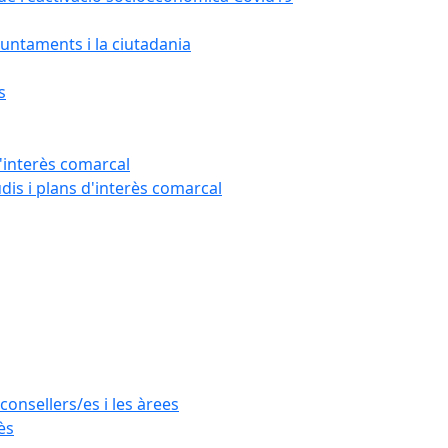
untaments i la ciutadania
s
'interès comarcal
udis i plans d'interès comarcal
consellers/es i les àrees
ès