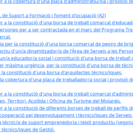
a la cobertura d'una plaça d'administratiu/iva i provisió def
e Suport a Formació i foment d'ocupació (A2)
r a la constitució d'una borsa de treball comarcal d'educad
persones per a ser contractada en el marc del Programa Treb
rcal.
a per la constitució d'una borsa comarcal de peons de bri
ectiu d'un/a dinamitzador/a de l'Àrea de Serveis a les Pers
un/a educador/a social i constitució d'una borsa de treball
r màxima urgència, per la constitució d'una borsa de tècnic
la constitució d'una borsa d'arquitectes tècnics/iques.
 cobertura d'una plaça de treballador/a social i provisió def
 a la constitució d'una borsa de treball comarcal d'administ
s, Territori, Acollida i Oficina de Turisme del Moianès.
 a la constitució de diferents borses de treball de perfils d
 cooperació pel desenvolupament i tècnics/iques de Serveis T
nic/a de suport emprenedoria i teixit productiu (segona
tècnics/iques de Gestió.