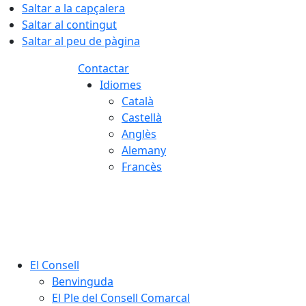
Saltar a la capçalera
Saltar al contingut
Saltar al peu de pàgina
Contactar
Idiomes
Català
Castellà
Anglès
Alemany
Francès
06.08.2026 | 07:20
El Consell
Benvinguda
El Ple del Consell Comarcal