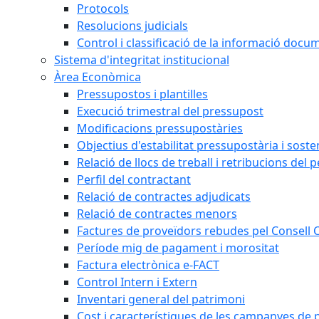
Protocols
Resolucions judicials
Control i classificació de la informació doc
Sistema d'integritat institucional
Àrea Econòmica
Pressupostos i plantilles
Execució trimestral del pressupost
Modificacions pressupostàries
Objectius d'estabilitat pressupostària i sosten
Relació de llocs de treball i retribucions del 
Perfil del contractant
Relació de contractes adjudicats
Relació de contractes menors
Factures de proveïdors rebudes pel Consell
Període mig de pagament i morositat
Factura electrònica e-FACT
Control Intern i Extern
Inventari general del patrimoni
Cost i característiques de les campanyes de p