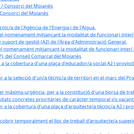
 / Consorci del Moianès
 Consorci del Moianès
ic/a de l'Agència de l'Energia i de l'Aigua.
el nomenament mitjançant la modalitat de funcionari interí
e suport de gestió (A2) de l'Àrea d'Administració General.
el nomenament mitjançant la modalitat de funcionari interí
AP), del Consell Comarcal del Moianès
 la cobertura d'una plaça d'educador/a social A2 i provisió d
 a la selecció d'un/a tècnic/a de territori en el marc del 
er màxima urgència, per a la constitució d'una borsa de tre
sitats concretes prioritàries de caràcter temporal i/o vacant
a la cobertura d'una plaça d'arquitecte/a tècnic/a A2 i provi
obrir temporalment el lloc de treball d'arquitecte/a superio