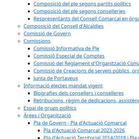
Composició del ple segons partits polítics
Composició del ple segons conselleries
Respresentants del Consell Comarcal en òrgan
Composició del Consell d'Alcaldies
Comissió de Govern
Comissions
Comissió Informativa de Ple
Comissió Especial de Comptes
Comissió del Reglament d'Organització Com
Comissió de Creacions de serveis públics, or
Junta de Portaveus
Informació electes mandat vigent
Biografies dels consellers i conselleres
Retribucions, règim de dedicacions, assistèn
Espai de grups polítics
Àrees i Organització
Pla de Govern - Pla d'Actuació Comarcal
Pla d'Actuació Comarcal 2023-2026
Pla d'Actuació Territorial 2014/2018 i P