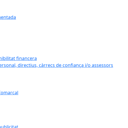
umentada
ibilitat financera
personal, directius, càrrecs de confiança i/o assessors
 Comarcal
ublicitat