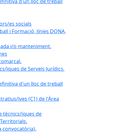
initiva d'un lloc de treball
ors/es socials
all i Formació, línies DONA,
gada i/o manteniment.
ones
 comarcal.
s/iques de Serveis Jurídics.
initiva d'un lloc de treball
ratius/ives (C1) de l'Àrea
e tècnics/iques de
erritorials.
 convocatòria).