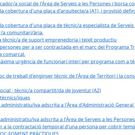
ador/a social de l'Àrea de Serveis a les Persones i borsa c
 cobertura d'una plaça d'arquitecte/a (A1), i provisió definit
a cobertura d'una plaça de tècnic/a especialista de Serveis 
r/a comunitari/ària.
cnic/a de suport emprenedoria i teixit productiu
 persones per a ser contractada en el marc del Programa Tre
a comarcal.
àxima urgència de funcionari interí per programa com a tè
c de treball d'enginyer tècnic de l'Àrea de Territori i la con
ial - tècnic/a compartit/da de joventut (A2)
tècnics/iques
dministratiu/iva adscrita a l'Àrea d'Administració General i
ministratiu/iva adscrita a l'Àrea de Serveis a les Persones 
r a la contractació temporal d'una persona per cobrir tempo
ma SOC-FOMENT PRÀCTIQUES