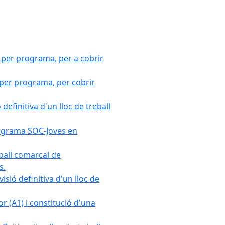
 per programa, per a cobrir
 per programa, per cobrir
efinitiva d'un lloc de treball
Programa SOC-Joves en
ball comarcal de
s.
sió definitiva d'un lloc de
r (A1) i constitució d'una