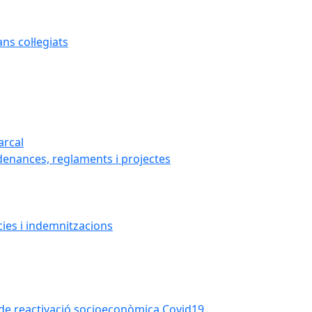
s col·legiats
arcal
denances, reglaments i projectes
cies i indemnitzacions
la de reactivació socioeconòmica Covid19