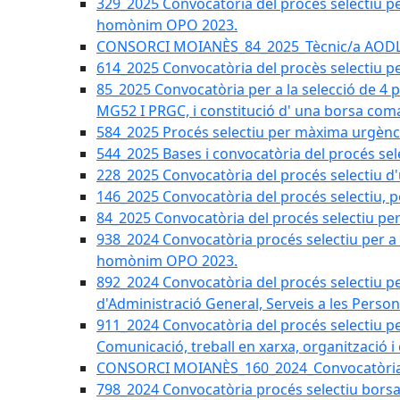
329_2025 Convocatòria del procés selectiu per 
homònim OPO 2023.
CONSORCI MOIANÈS_84_2025_Tècnic/a AODL d
614_2025 Convocatòria del procès selectiu pe
85_2025 Convocatòria per a la selecció de 4 
MG52 I PRGC, i constitució d' una borsa coma
584_2025 Procés selectiu per màxima urgènci
544_2025 Bases i convocatòria del procés sel
228_2025 Convocatòria del procés selectiu d'
146_2025 Convocatòria del procés selectiu, pe
84_2025 Convocatòria del procés selectiu per 
938_2024 Convocatòria procés selectiu per a la
homònim OPO 2023.
892_2024 Convocatòria del procés selectiu per
d'Administració General, Serveis a les Persone
911_2024 Convocatòria del procés selectiu per
Comunicació, treball en xarxa, organització i
CONSORCI MOIANÈS_160_2024_Convocatòria tèc
798_2024 Convocatòria procés selectiu borsa 