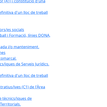
r (A1) i constitució d'una
initiva d'un lloc de treball
ors/es socials
all i Formació, línies DONA,
gada i/o manteniment.
ones
 comarcal.
s/iques de Serveis Jurídics.
initiva d'un lloc de treball
ratius/ives (C1) de l'Àrea
e tècnics/iques de
erritorials.