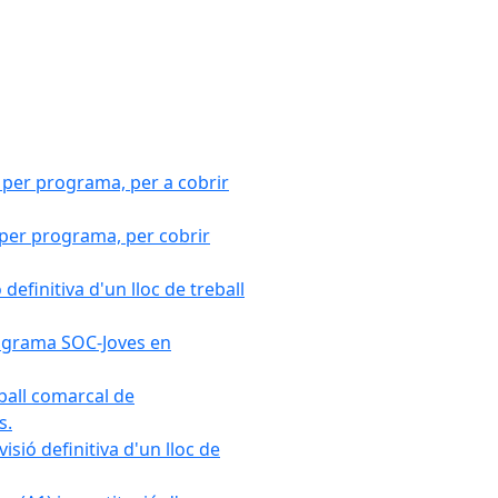
 per programa, per a cobrir
 per programa, per cobrir
efinitiva d'un lloc de treball
Programa SOC-Joves en
ball comarcal de
s.
sió definitiva d'un lloc de