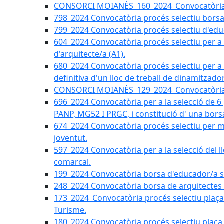
CONSORCI MOIANÈS_160_2024_Convocatòria tèc
798_2024 Convocatòria procés selectiu borsa 
799_2024 Convocatòria procés selectiu d'educ
604_2024 Convocatòria procés selectiu per a la
d'arquitecte/a (A1).
680_2024 Convocatòria procés selectiu per a l
definitiva d'un lloc de treball de dinamitzado
CONSORCI MOIANÈS_129_2024_Convocatòria tè
696_2024 Convocatòria per a la selecció de 6
PANP, MG52 I PRGC, i constitució d' una bors
674_2024 Convocatòria procés selectiu per m
joventut.
597_2024 Convocatòria per a la selecció del llo
comarcal.
199_2024 Convocatòria borsa d'educador/a soc
248_2024 Convocatòria borsa de arquitectes 
173_2024_Convocatòria procés selectiu plaça a
Turisme.
180_2024 Convocatòria procés selectiu plaça ad