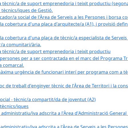
nic/a de suport emprenedoria i teixit productiu (segona
tècnics/iques de Gestió.
ador/a social de l'Àrea de Serveis a les Persones i borsa c
 cobertura d'una plaça d'arquitecte/a (A1), i provisió definit
a cobertura d'una plaça de tècnic/a especialista de Serveis 
r/a comunitari/ària.
cnic/a de suport emprenedoria i teixit productiu
 persones per a ser contractada en el marc del Programa Tre
a comarcal.
àxima urgència de funcionari interí per programa com a tè
c de treball d'enginyer tècnic de l'Àrea de Territori i la con
ial - tècnic/a compartit/da de joventut (A2)
tècnics/iques
dministratiu/iva adscrita a l'Àrea d'Administració General i
ministratiu/iva adscrita a l'Àrea de Serveis a les Persones 