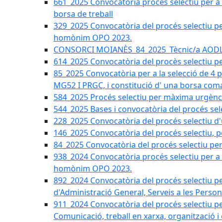
661_2025 Convocatòria procés selectiu per a c
borsa de treball
329_2025 Convocatòria del procés selectiu per 
homònim OPO 2023.
CONSORCI MOIANÈS_84_2025_Tècnic/a AODL d
614_2025 Convocatòria del procès selectiu pe
85_2025 Convocatòria per a la selecció de 4 
MG52 I PRGC, i constitució d' una borsa coma
584_2025 Procés selectiu per màxima urgènci
544_2025 Bases i convocatòria del procés sel
228_2025 Convocatòria del procés selectiu d'
146_2025 Convocatòria del procés selectiu, pe
84_2025 Convocatòria del procés selectiu per 
938_2024 Convocatòria procés selectiu per a la
homònim OPO 2023.
892_2024 Convocatòria del procés selectiu per
d'Administració General, Serveis a les Persone
911_2024 Convocatòria del procés selectiu per
Comunicació, treball en xarxa, organització i