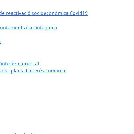
la de reactivació socioeconòmica Covid19
untaments i la ciutadania
s
'interès comarcal
udis i plans d'interès comarcal