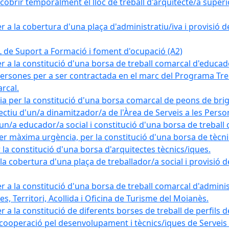
obrir temporalment el lloc de treball d'arquitecte/a superio
a la cobertura d'una plaça d'administratiu/iva i provisió def
e Suport a Formació i foment d'ocupació (A2)
r a la constitució d'una borsa de treball comarcal d'educad
persones per a ser contractada en el marc del Programa Treb
rcal.
a per la constitució d'una borsa comarcal de peons de bri
ectiu d'un/a dinamitzador/a de l'Àrea de Serveis a les Pers
un/a educador/a social i constitució d'una borsa de treball
r màxima urgència, per la constitució d'una borsa de tècnic
la constitució d'una borsa d'arquitectes tècnics/iques.
 cobertura d'una plaça de treballador/a social i provisió def
 a la constitució d'una borsa de treball comarcal d'administ
s, Territori, Acollida i Oficina de Turisme del Moianès.
 a la constitució de diferents borses de treball de perfils d
 cooperació pel desenvolupament i tècnics/iques de Serveis T