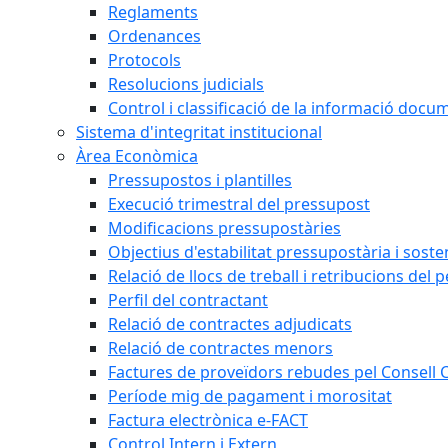
Reglaments
Ordenances
Protocols
Resolucions judicials
Control i classificació de la informació doc
Sistema d'integritat institucional
Àrea Econòmica
Pressupostos i plantilles
Execució trimestral del pressupost
Modificacions pressupostàries
Objectius d'estabilitat pressupostària i sosten
Relació de llocs de treball i retribucions del 
Perfil del contractant
Relació de contractes adjudicats
Relació de contractes menors
Factures de proveïdors rebudes pel Consell
Període mig de pagament i morositat
Factura electrònica e-FACT
Control Intern i Extern