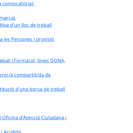
 convocatòria).
omarcal.
iva d'un lloc de treball
a les Persones i provisió
ball i Formació, línies DONA,
cnic/a compartit/da de
stitució d'una borsa de treball
 Oficina d'Atenció Ciutadana i
i Acollida.