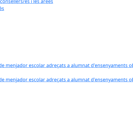
consellers/es i les àrees
ès
de menjador escolar adreçats a alumnat d'ensenyaments obli
de menjador escolar adreçats a alumnat d'ensenyaments obli