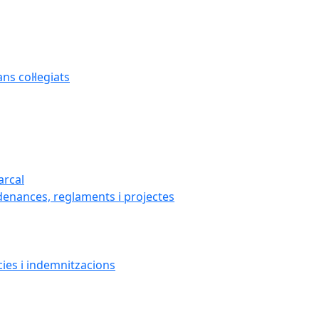
s col·legiats
arcal
denances, reglaments i projectes
cies i indemnitzacions