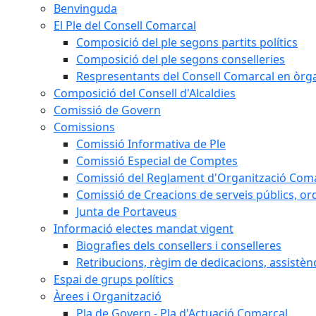
Benvinguda
El Ple del Consell Comarcal
Composició del ple segons partits polítics
Composició del ple segons conselleries
Respresentants del Consell Comarcal en òrgan
Composició del Consell d'Alcaldies
Comissió de Govern
Comissions
Comissió Informativa de Ple
Comissió Especial de Comptes
Comissió del Reglament d'Organització Com
Comissió de Creacions de serveis públics, or
Junta de Portaveus
Informació electes mandat vigent
Biografies dels consellers i conselleres
Retribucions, règim de dedicacions, assistèn
Espai de grups polítics
Àrees i Organització
Pla de Govern - Pla d'Actuació Comarcal