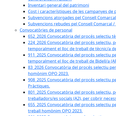
Inventari general del patrimoni
Cost i característiques de les campanyes de p
Subvencions atorgades pel Consell Comarcal
Subvencions rebudes pel Consell Comarcal /
Convocatòries de personal
652_2026 Convocatòria del procés selectiu tècn
224_2026 Convocatòria del procés selectiu, p
temporalment el lloc de treball de tècnic/a d
911_2025 Convocatòria del procés selectiu p
temporalment el lloc de treball de Bidell/a (
83_2026 Convocatòria del procés selectiu per a
homònim OPO 2023.
908_2025 Convocatòria del procés selectiu per
Pràctiques.
801_2025 Convocatòria del procés selectiu, p
treballadors/es socials (A2), per cobrir neces
655_2025 Convocatòria del procés selectiu per 
treball homònim OPO 2023.