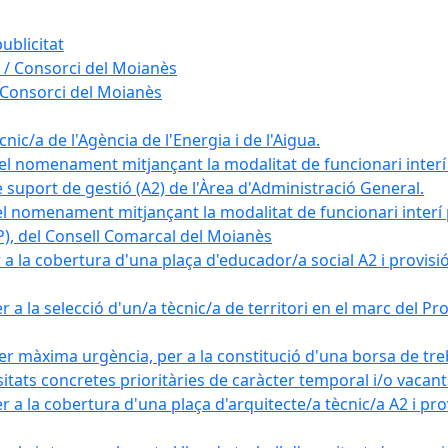
ublicitat
 / Consorci del Moianès
 Consorci del Moianès
ic/a de l'Agència de l'Energia i de l'Aigua.
el nomenament mitjançant la modalitat de funcionari interí
e suport de gestió (A2) de l'Àrea d'Administració General.
el nomenament mitjançant la modalitat de funcionari interí
AP), del Consell Comarcal del Moianès
 la cobertura d'una plaça d'educador/a social A2 i provisió d
 a la selecció d'un/a tècnic/a de territori en el marc del 
er màxima urgència, per a la constitució d'una borsa de tre
sitats concretes prioritàries de caràcter temporal i/o vacant
a la cobertura d'una plaça d'arquitecte/a tècnic/a A2 i provi