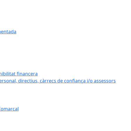
umentada
ibilitat financera
personal, directius, càrrecs de confiança i/o assessors
 Comarcal