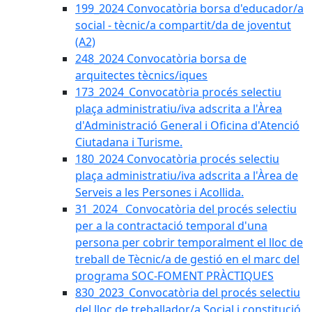
199_2024 Convocatòria borsa d'educador/a
social - tècnic/a compartit/da de joventut
(A2)
248_2024 Convocatòria borsa de
arquitectes tècnics/iques
173_2024_Convocatòria procés selectiu
plaça administratiu/iva adscrita a l'Àrea
d'Administració General i Oficina d'Atenció
Ciutadana i Turisme.
180_2024 Convocatòria procés selectiu
plaça administratiu/iva adscrita a l'Àrea de
Serveis a les Persones i Acollida.
31_2024_ Convocatòria del procés selectiu
per a la contractació temporal d'una
persona per cobrir temporalment el lloc de
treball de Tècnic/a de gestió en el marc del
programa SOC-FOMENT PRÀCTIQUES
830_2023_Convocatòria del procés selectiu
del lloc de treballador/a Social i constitució