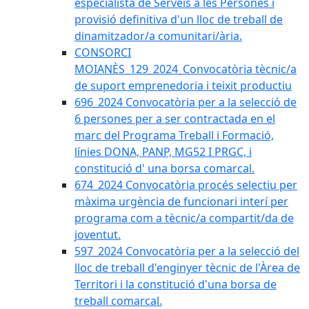
especialista de Serveis a les Persones i
provisió definitiva d'un lloc de treball de
dinamitzador/a comunitari/ària.
CONSORCI
MOIANÈS_129_2024_Convocatòria tècnic/a
de suport emprenedoria i teixit productiu
696_2024 Convocatòria per a la selecció de
6 persones per a ser contractada en el
marc del Programa Treball i Formació,
línies DONA, PANP, MG52 I PRGC, i
constitució d' una borsa comarcal.
674_2024 Convocatòria procés selectiu per
màxima urgència de funcionari interí per
programa com a tècnic/a compartit/da de
joventut.
597_2024 Convocatòria per a la selecció del
lloc de treball d'enginyer tècnic de l'Àrea de
Territori i la constitució d'una borsa de
treball comarcal.