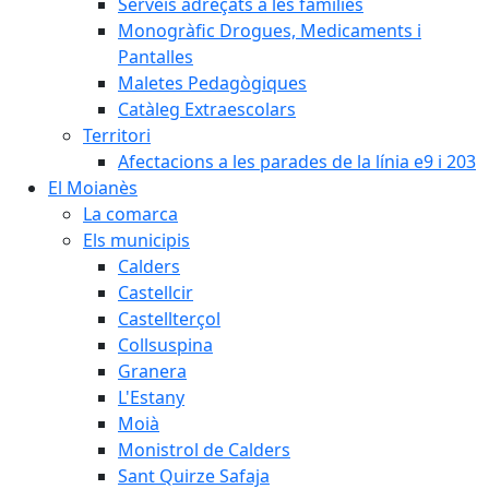
Serveis adreçats a les famílies
Monogràfic Drogues, Medicaments i
Pantalles
Maletes Pedagògiques
Catàleg Extraescolars
Territori
Afectacions a les parades de la línia e9 i 203
El Moianès
La comarca
Els municipis
Calders
Castellcir
Castellterçol
Collsuspina
Granera
L'Estany
Moià
Monistrol de Calders
Sant Quirze Safaja