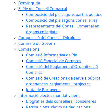
Benvinguda
El Ple del Consell Comarcal
Composició del ple segons partits polítics
Composició del ple segons conselleries
Respresentants del Consell Comarcal en
òrgans col·legiats
Composició del Consell d'Alcaldies
Comissió de Govern
Comissions
Comissió Informativa de Ple
Comissió Especial de Comptes
Comissió del Reglament d'Organització
Comarcal
Comissió de Creacions de serveis públics,
ordenances, reglaments i projectes
Junta de Portaveus
Informació electes mandat vigent
Biografies dels consellers i conselleres
Retribucions, règim de dedicacions,