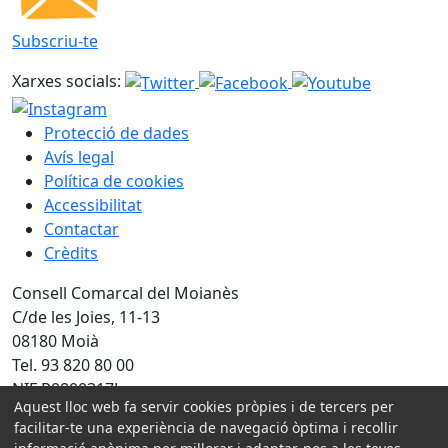
Subscriu-te
Xarxes socials:
Protecció de dades
Avís legal
Política de cookies
Accessibilitat
Contactar
Crèdits
Consell Comarcal del Moianès
C/de les Joies, 11-13
08180 Moià
Tel. 93 820 80 00
NIF P0800317J
Aquest lloc web fa servir cookies pròpies i de tercers per
Amb la col·laboració de:
facilitar-te una experiència de navegació òptima i recollir