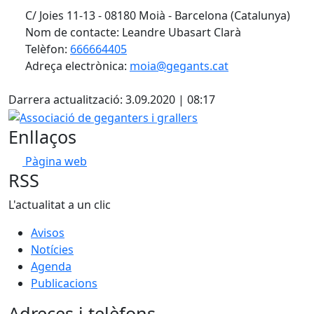
C/ Joies 11-13 - 08180 Moià - Barcelona (Catalunya)
Nom de contacte: Leandre Ubasart Clarà
Telèfon:
666664405
Adreça electrònica:
moia@gegants.cat
X
Darrera actualització: 3.09.2020 | 08:17
Associació de geganters i grallers
Enllaços
Pàgina web
RSS
L'actualitat a un clic
Avisos
Notícies
Agenda
Publicacions
Adreces i telèfons