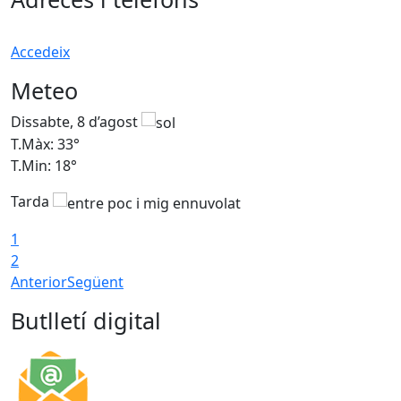
Accedeix
Meteo
Dissabte, 8 d’agost
D
T.Màx: 33°
T
T.Min: 18°
T
Tarda
1
2
Anterior
Següent
Butlletí digital