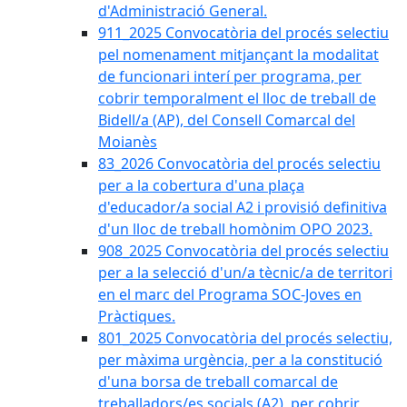
d'Administració General.
911_2025 Convocatòria del procés selectiu
pel nomenament mitjançant la modalitat
de funcionari interí per programa, per
cobrir temporalment el lloc de treball de
Bidell/a (AP), del Consell Comarcal del
Moianès
83_2026 Convocatòria del procés selectiu
per a la cobertura d'una plaça
d'educador/a social A2 i provisió definitiva
d'un lloc de treball homònim OPO 2023.
908_2025 Convocatòria del procés selectiu
per a la selecció d'un/a tècnic/a de territori
en el marc del Programa SOC-Joves en
Pràctiques.
801_2025 Convocatòria del procés selectiu,
per màxima urgència, per a la constitució
d'una borsa de treball comarcal de
treballadors/es socials (A2), per cobrir