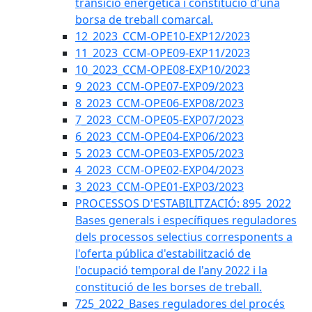
transició energètica i constitució d'una
borsa de treball comarcal.
12_2023_CCM-OPE10-EXP12/2023
11_2023_CCM-OPE09-EXP11/2023
10_2023_CCM-OPE08-EXP10/2023
9_2023_CCM-OPE07-EXP09/2023
8_2023_CCM-OPE06-EXP08/2023
7_2023_CCM-OPE05-EXP07/2023
6_2023_CCM-OPE04-EXP06/2023
5_2023_CCM-OPE03-EXP05/2023
4_2023_CCM-OPE02-EXP04/2023
3_2023_CCM-OPE01-EXP03/2023
PROCESSOS D'ESTABILITZACIÓ: 895_2022
Bases generals i específiques reguladores
dels processos selectius corresponents a
l'oferta pública d'estabilització de
l'ocupació temporal de l'any 2022 i la
constitució de les borses de treball.
725_2022_Bases reguladores del procés