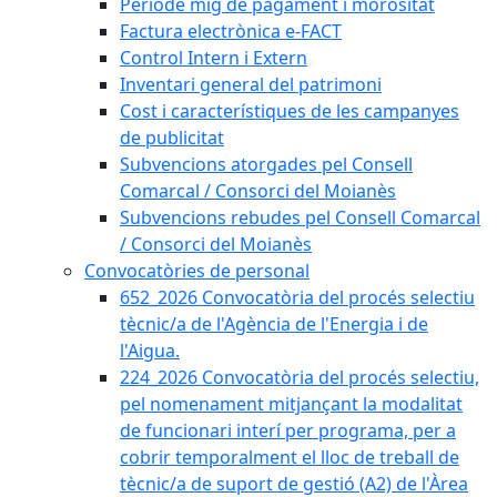
Període mig de pagament i morositat
Factura electrònica e-FACT
Control Intern i Extern
Inventari general del patrimoni
Cost i característiques de les campanyes
de publicitat
Subvencions atorgades pel Consell
Comarcal / Consorci del Moianès
Subvencions rebudes pel Consell Comarcal
/ Consorci del Moianès
Convocatòries de personal
652_2026 Convocatòria del procés selectiu
tècnic/a de l'Agència de l'Energia i de
l'Aigua.
224_2026 Convocatòria del procés selectiu,
pel nomenament mitjançant la modalitat
de funcionari interí per programa, per a
cobrir temporalment el lloc de treball de
tècnic/a de suport de gestió (A2) de l'Àrea