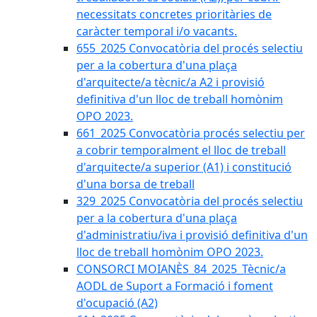
necessitats concretes prioritàries de
caràcter temporal i/o vacants.
655_2025 Convocatòria del procés selectiu
per a la cobertura d'una plaça
d'arquitecte/a tècnic/a A2 i provisió
definitiva d'un lloc de treball homònim
OPO 2023.
661_2025 Convocatòria procés selectiu per
a cobrir temporalment el lloc de treball
d'arquitecte/a superior (A1) i constitució
d'una borsa de treball
329_2025 Convocatòria del procés selectiu
per a la cobertura d'una plaça
d'administratiu/iva i provisió definitiva d'un
lloc de treball homònim OPO 2023.
CONSORCI MOIANÈS_84_2025_Tècnic/a
AODL de Suport a Formació i foment
d'ocupació (A2)