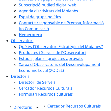
Subscripció butlletí digital web
Agenda d'activitats del Moianès
Espai de grups polítics
Contacte responsable de Premsa, Informació
i/o Comunicació
Hemeroteca
Observatori
Què és l'Observatori Estratègic del Moianès?
Productes i Serveis de l'Observatori
Estudis, plans i projectes aprovats
Xarxa d'Observatoris del Desenvolupament
Econòmic Local (XODEL)
Directoris
Directori de Serveis
Cercador Recursos Culturals
Formulari Recursos culturals
Cercador Recursos Culturals
Directoris