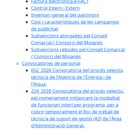
Factura electrònica e-FACT
Control Intern i Extern
Inventari general del patrimoni
Cost i característiques de les campanyes
de publicitat
Subvencions atorgades pel Consell
Comarcal / Consorci del Moianès
Subvencions rebudes pel Consell Comarcal
/ Consorci del Moianès
Convocatòries de personal
652_2026 Convocatòria del procés selectiu
tècnic/a de l'Agència de l'Energia i de
l'Aigua.
224_2026 Convocatòria del procés selectiu,
pel nomenament mitjançant la modalitat
de funcionari interí per programa, per a
cobrir temporalment el lloc de treball de
tècnic/a de suport de gestió (A2) de l'Àrea
d'Administració General.