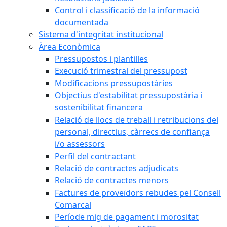
Control i classificació de la informació
documentada
Sistema d'integritat institucional
Àrea Econòmica
Pressupostos i plantilles
Execució trimestral del pressupost
Modificacions pressupostàries
Objectius d'estabilitat pressupostària i
sostenibilitat financera
Relació de llocs de treball i retribucions del
personal, directius, càrrecs de confiança
i/o assessors
Perfil del contractant
Relació de contractes adjudicats
Relació de contractes menors
Factures de proveïdors rebudes pel Consell
Comarcal
Període mig de pagament i morositat