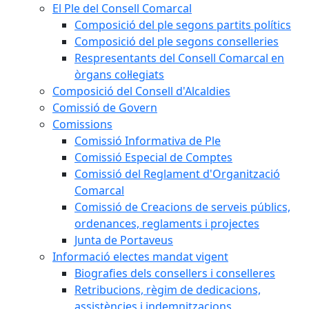
El Ple del Consell Comarcal
Composició del ple segons partits polítics
Composició del ple segons conselleries
Respresentants del Consell Comarcal en
òrgans col·legiats
Composició del Consell d'Alcaldies
Comissió de Govern
Comissions
Comissió Informativa de Ple
Comissió Especial de Comptes
Comissió del Reglament d'Organització
Comarcal
Comissió de Creacions de serveis públics,
ordenances, reglaments i projectes
Junta de Portaveus
Informació electes mandat vigent
Biografies dels consellers i conselleres
Retribucions, règim de dedicacions,
assistències i indemnitzacions