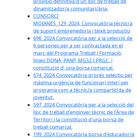
provisió definitiva d'un lloc de treball de
dinamitzador/a comunitari/ària.
CONSORCI
MOIANÈS_129_2024_Convocatòria tècnic/a
de suport emprenedoria i teixit productiu
696_2024 Convocatòria per a la selecció de
6 persones per a ser contractada en el
marc del Programa Treball i Formació,
línies DONA, PANP, MG52 I PRGC, i
constitució d' una borsa comarcal.
674_2024 Convocatòria procés selectiu per
màxima urgència de funcionari interí per
programa com a tècnic/a compartit/da de
joventut.
597_2024 Convocatòria per a la selecció del
lloc de treball d'enginyer tècnic de l'Àrea de
Territori i la constitució d'una borsa de
treball comarcal.
199_2024 Convocatòria borsa d'educador/a