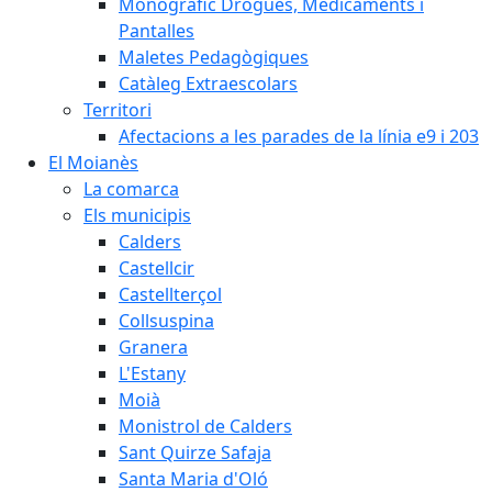
Monogràfic Drogues, Medicaments i
Pantalles
Maletes Pedagògiques
Catàleg Extraescolars
Territori
Afectacions a les parades de la línia e9 i 203
El Moianès
La comarca
Els municipis
Calders
Castellcir
Castellterçol
Collsuspina
Granera
L'Estany
Moià
Monistrol de Calders
Sant Quirze Safaja
Santa Maria d'Oló