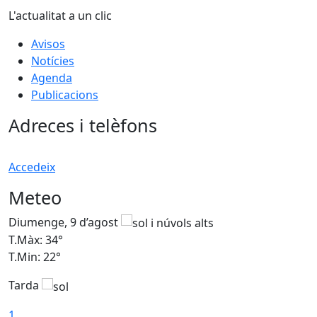
L'actualitat a un clic
Avisos
Notícies
Agenda
Publicacions
Adreces i telèfons
Accedeix
Meteo
Diumenge, 9 d’agost
D
T.Màx: 34°
T
T.Min: 22°
T
Tarda
T
1