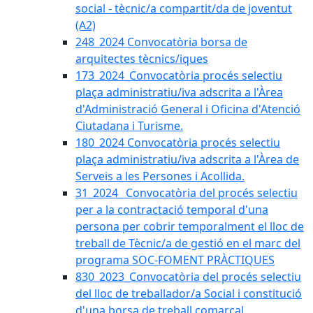
social - tècnic/a compartit/da de joventut
(A2)
248_2024 Convocatòria borsa de
arquitectes tècnics/iques
173_2024_Convocatòria procés selectiu
plaça administratiu/iva adscrita a l'Àrea
d'Administració General i Oficina d'Atenció
Ciutadana i Turisme.
180_2024 Convocatòria procés selectiu
plaça administratiu/iva adscrita a l'Àrea de
Serveis a les Persones i Acollida.
31_2024_ Convocatòria del procés selectiu
per a la contractació temporal d'una
persona per cobrir temporalment el lloc de
treball de Tècnic/a de gestió en el marc del
programa SOC-FOMENT PRÀCTIQUES
830_2023_Convocatòria del procés selectiu
del lloc de treballador/a Social i constitució
d'una borsa de treball comarcal.