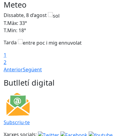
Meteo
Dissabte, 8 d’agost
D
T.Màx: 33°
T
T.Min: 18°
T
Tarda
1
2
Anterior
Següent
Butlletí digital
Subscriu-te
Xarxes socials: