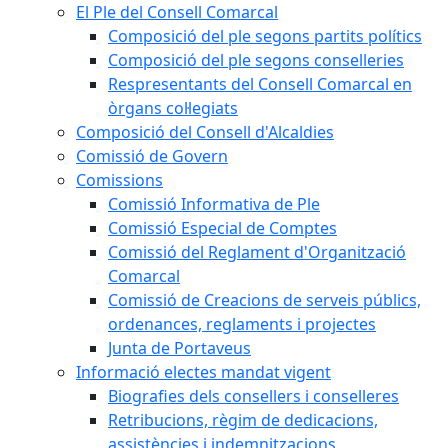
El Ple del Consell Comarcal
Composició del ple segons partits polítics
Composició del ple segons conselleries
Respresentants del Consell Comarcal en
òrgans col·legiats
Composició del Consell d'Alcaldies
Comissió de Govern
Comissions
Comissió Informativa de Ple
Comissió Especial de Comptes
Comissió del Reglament d'Organització
Comarcal
Comissió de Creacions de serveis públics,
ordenances, reglaments i projectes
Junta de Portaveus
Informació electes mandat vigent
Biografies dels consellers i conselleres
Retribucions, règim de dedicacions,
assistències i indemnitzacions