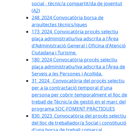
social - tècnic/a compartit/da de joventut
(A2)
248_2024 Convocatòria borsa de
arquitectes tècnics/iques
173_2024_Convocatòria procés selectiu
plaça administratiu/iva adscrita a l'Àrea
d'Administració General i Oficina d'Atenció
Ciutadana i Turisme.
180_2024 Convocatòria procés selectiu
plaça administratiu/iva adscrita a l'Àrea de
Serveis a les Persones i Acollida.
31_2024_ Convocatòria del procés selectiu
per a la contractació temporal d'una
persona per cobrir temporalment el lloc de
treball de Tècnic/a de gestió en el marc del
programa SOC-FOMENT PRÀCTIQUES
830_2023_Convocatòria del procés selectiu
del lloc de treballador/a Social i constitució
d'una borsa de treball comarcal.