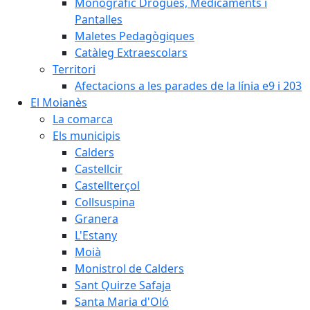
Monogràfic Drogues, Medicaments i
Pantalles
Maletes Pedagògiques
Catàleg Extraescolars
Territori
Afectacions a les parades de la línia e9 i 203
El Moianès
La comarca
Els municipis
Calders
Castellcir
Castellterçol
Collsuspina
Granera
L'Estany
Moià
Monistrol de Calders
Sant Quirze Safaja
Santa Maria d'Oló