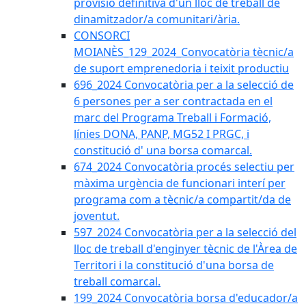
provisió definitiva d'un lloc de treball de
dinamitzador/a comunitari/ària.
CONSORCI
MOIANÈS_129_2024_Convocatòria tècnic/a
de suport emprenedoria i teixit productiu
696_2024 Convocatòria per a la selecció de
6 persones per a ser contractada en el
marc del Programa Treball i Formació,
línies DONA, PANP, MG52 I PRGC, i
constitució d' una borsa comarcal.
674_2024 Convocatòria procés selectiu per
màxima urgència de funcionari interí per
programa com a tècnic/a compartit/da de
joventut.
597_2024 Convocatòria per a la selecció del
lloc de treball d'enginyer tècnic de l'Àrea de
Territori i la constitució d'una borsa de
treball comarcal.
199_2024 Convocatòria borsa d'educador/a