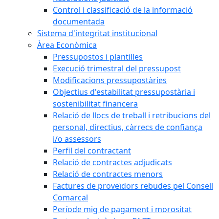
Control i classificació de la informació
documentada
Sistema d'integritat institucional
Àrea Econòmica
Pressupostos i plantilles
Execució trimestral del pressupost
Modificacions pressupostàries
Objectius d'estabilitat pressupostària i
sostenibilitat financera
Relació de llocs de treball i retribucions del
personal, directius, càrrecs de confiança
i/o assessors
Perfil del contractant
Relació de contractes adjudicats
Relació de contractes menors
Factures de proveïdors rebudes pel Consell
Comarcal
Període mig de pagament i morositat