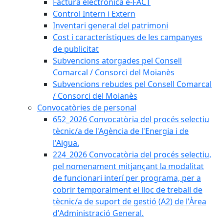
Factura electrònica e-FACT
Control Intern i Extern
Inventari general del patrimoni
Cost i característiques de les campanyes
de publicitat
Subvencions atorgades pel Consell
Comarcal / Consorci del Moianès
Subvencions rebudes pel Consell Comarcal
/ Consorci del Moianès
Convocatòries de personal
652_2026 Convocatòria del procés selectiu
tècnic/a de l'Agència de l'Energia i de
l'Aigua.
224_2026 Convocatòria del procés selectiu,
pel nomenament mitjançant la modalitat
de funcionari interí per programa, per a
cobrir temporalment el lloc de treball de
tècnic/a de suport de gestió (A2) de l'Àrea
d'Administració General.