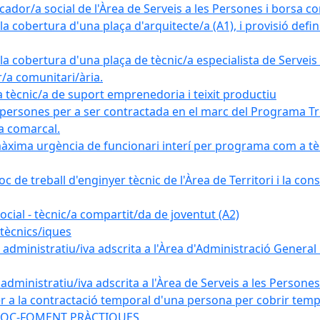
ador/a social de l'Àrea de Serveis a les Persones i borsa c
 cobertura d'una plaça d'arquitecte/a (A1), i provisió definit
a cobertura d'una plaça de tècnic/a especialista de Serveis 
r/a comunitari/ària.
cnic/a de suport emprenedoria i teixit productiu
 persones per a ser contractada en el marc del Programa Tre
a comarcal.
àxima urgència de funcionari interí per programa com a tè
c de treball d'enginyer tècnic de l'Àrea de Territori i la con
ial - tècnic/a compartit/da de joventut (A2)
tècnics/iques
dministratiu/iva adscrita a l'Àrea d'Administració General i
ministratiu/iva adscrita a l'Àrea de Serveis a les Persones 
r a la contractació temporal d'una persona per cobrir tempo
ma SOC-FOMENT PRÀCTIQUES