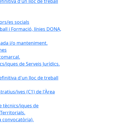
initiva d'un lloc de treball
ors/es socials
all i Formació, línies DONA,
gada i/o manteniment.
ones
 comarcal.
s/iques de Serveis Jurídics.
initiva d'un lloc de treball
ratius/ives (C1) de l'Àrea
e tècnics/iques de
erritorials.
 convocatòria).