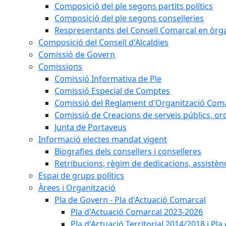
Composició del ple segons partits polítics
Composició del ple segons conselleries
Respresentants del Consell Comarcal en òrgan
Composició del Consell d'Alcaldies
Comissió de Govern
Comissions
Comissió Informativa de Ple
Comissió Especial de Comptes
Comissió del Reglament d'Organització Com
Comissió de Creacions de serveis públics, or
Junta de Portaveus
Informació electes mandat vigent
Biografies dels consellers i conselleres
Retribucions, règim de dedicacions, assistèn
Espai de grups polítics
Àrees i Organització
Pla de Govern - Pla d'Actuació Comarcal
Pla d'Actuació Comarcal 2023-2026
Pla d'Actuació Territorial 2014/2018 i P