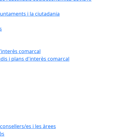
untaments i la ciutadania
s
'interès comarcal
udis i plans d'interès comarcal
consellers/es i les àrees
ès