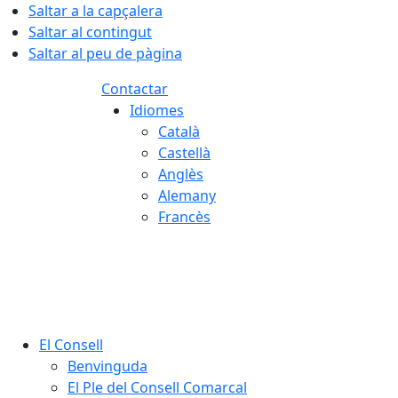
Saltar a la capçalera
Saltar al contingut
Saltar al peu de pàgina
Contactar
Idiomes
Català
Castellà
Anglès
Alemany
Francès
08.08.2026 | 02:20
El Consell
Benvinguda
El Ple del Consell Comarcal