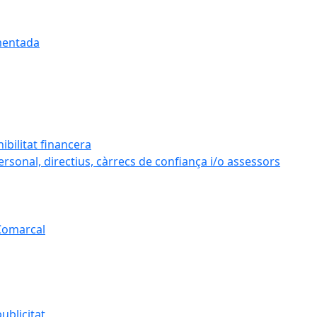
umentada
ibilitat financera
personal, directius, càrrecs de confiança i/o assessors
 Comarcal
ublicitat