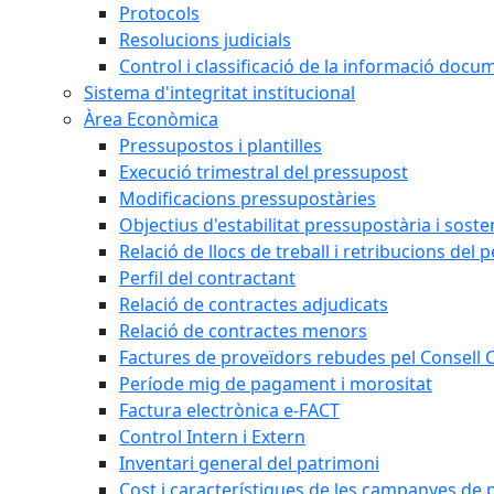
Protocols
Resolucions judicials
Control i classificació de la informació doc
Sistema d'integritat institucional
Àrea Econòmica
Pressupostos i plantilles
Execució trimestral del pressupost
Modificacions pressupostàries
Objectius d'estabilitat pressupostària i sosten
Relació de llocs de treball i retribucions del 
Perfil del contractant
Relació de contractes adjudicats
Relació de contractes menors
Factures de proveïdors rebudes pel Consell
Període mig de pagament i morositat
Factura electrònica e-FACT
Control Intern i Extern
Inventari general del patrimoni
Cost i característiques de les campanyes de p