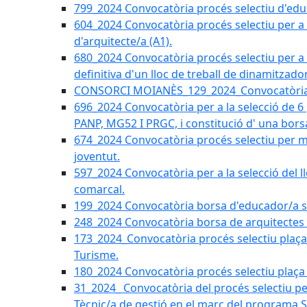
799_2024 Convocatòria procés selectiu d'educ
604_2024 Convocatòria procés selectiu per a la
d'arquitecte/a (A1).
680_2024 Convocatòria procés selectiu per a l
definitiva d'un lloc de treball de dinamitzado
CONSORCI MOIANÈS_129_2024_Convocatòria tè
696_2024 Convocatòria per a la selecció de 6
PANP, MG52 I PRGC, i constitució d' una bors
674_2024 Convocatòria procés selectiu per m
joventut.
597_2024 Convocatòria per a la selecció del llo
comarcal.
199_2024 Convocatòria borsa d'educador/a soc
248_2024 Convocatòria borsa de arquitectes 
173_2024_Convocatòria procés selectiu plaça a
Turisme.
180_2024 Convocatòria procés selectiu plaça ad
31_2024_ Convocatòria del procés selectiu pe
Tècnic/a de gestió en el marc del progra