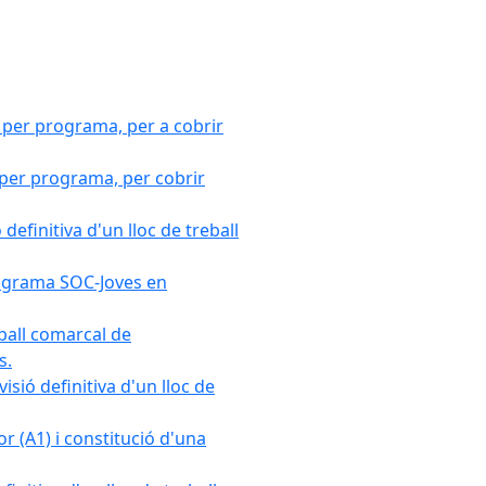
 per programa, per a cobrir
 per programa, per cobrir
efinitiva d'un lloc de treball
Programa SOC-Joves en
ball comarcal de
s.
sió definitiva d'un lloc de
r (A1) i constitució d'una