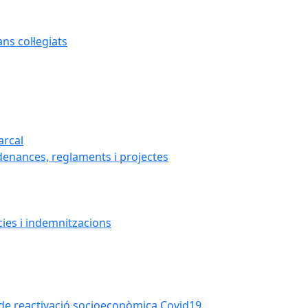
s col·legiats
arcal
denances, reglaments i projectes
cies i indemnitzacions
la de reactivació socioeconòmica Covid19