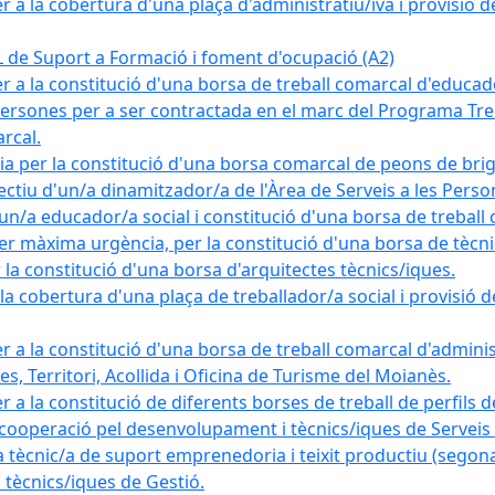
a la cobertura d'una plaça d'administratiu/iva i provisió def
e Suport a Formació i foment d'ocupació (A2)
r a la constitució d'una borsa de treball comarcal d'educad
persones per a ser contractada en el marc del Programa Treb
rcal.
a per la constitució d'una borsa comarcal de peons de bri
ectiu d'un/a dinamitzador/a de l'Àrea de Serveis a les Pers
un/a educador/a social i constitució d'una borsa de treball
r màxima urgència, per la constitució d'una borsa de tècnic
la constitució d'una borsa d'arquitectes tècnics/iques.
 cobertura d'una plaça de treballador/a social i provisió def
 a la constitució d'una borsa de treball comarcal d'administ
s, Territori, Acollida i Oficina de Turisme del Moianès.
 a la constitució de diferents borses de treball de perfils d
 cooperació pel desenvolupament i tècnics/iques de Serveis T
nic/a de suport emprenedoria i teixit productiu (segona
tècnics/iques de Gestió.