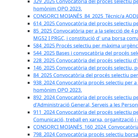
329_2025 Convocatòria del procés selectiu per 
homònim OPO 2023.
CONSORCI MOIANÈS_84_2025_Tècnic/a AODL d
614_2025 Convocatòria del procès selectiu pe
85_2025 Convocatòria per a la selecció de 4 
MG52 I PRGC, i constitució d' una borsa coma
584_2025 Procés selectiu per màxima urgènci
544_2025 Bases i convocatòria del procés sel
228_2025 Convocatòria del procés selectiu d'
146_2025 Convocatòria del procés selectiu, pe
84_2025 Convocatòria del procés selectiu per 
938_2024 Convocatòria procés selectiu per a la
homònim OPO 2023.
892_2024 Convocatòria del procés selectiu per
d'Administració General, Serveis a les Persone
911_2024 Convocatòria del procés selectiu per
Comunicació, treball en xarxa, organització i
CONSORCI MOIANÈS_160_2024_Convocatòria tèc
798_2024 Convocatòria procés selectiu borsa 