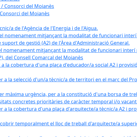
 / Consorci del Moianès
 Consorci del Moianès
ic/a de l'Agència de l'Energia i de l'Aigua.
el nomenament mitjançant la modalitat de funcionari interí
e suport de gestió (A2) de l'Àrea d'Administració General.
el nomenament mitjançant la modalitat de funcionari interí
AP), del Consell Comarcal del Moianès
 la cobertura d'una plaça d'educador/a social A2 i provisió d
 a la selecció d'un/a tècnic/a de territori en el marc del 
er màxima urgència, per a la constitució d'una borsa de tre
sitats concretes prioritàries de caràcter temporal i/o vacant
a la cobertura d'una plaça d'arquitecte/a tècnic/a A2 i provi
obrir temporalment el lloc de treball d'arquitecte/a superio