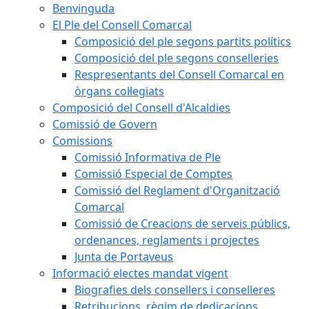
Benvinguda
El Ple del Consell Comarcal
Composició del ple segons partits polítics
Composició del ple segons conselleries
Respresentants del Consell Comarcal en
òrgans col·legiats
Composició del Consell d'Alcaldies
Comissió de Govern
Comissions
Comissió Informativa de Ple
Comissió Especial de Comptes
Comissió del Reglament d'Organització
Comarcal
Comissió de Creacions de serveis públics,
ordenances, reglaments i projectes
Junta de Portaveus
Informació electes mandat vigent
Biografies dels consellers i conselleres
Retribucions, règim de dedicacions,