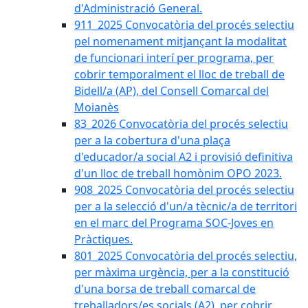
d'Administració General.
911_2025 Convocatòria del procés selectiu
pel nomenament mitjançant la modalitat
de funcionari interí per programa, per
cobrir temporalment el lloc de treball de
Bidell/a (AP), del Consell Comarcal del
Moianès
83_2026 Convocatòria del procés selectiu
per a la cobertura d'una plaça
d'educador/a social A2 i provisió definitiva
d'un lloc de treball homònim OPO 2023.
908_2025 Convocatòria del procés selectiu
per a la selecció d'un/a tècnic/a de territori
en el marc del Programa SOC-Joves en
Pràctiques.
801_2025 Convocatòria del procés selectiu,
per màxima urgència, per a la constitució
d'una borsa de treball comarcal de
treballadors/es socials (A2), per cobrir