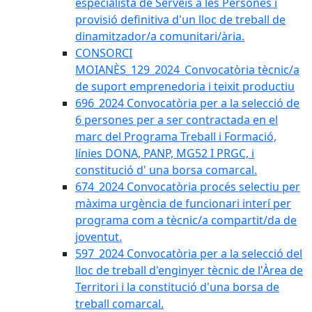
especialista de Serveis a les Persones i
provisió definitiva d'un lloc de treball de
dinamitzador/a comunitari/ària.
CONSORCI
MOIANÈS_129_2024_Convocatòria tècnic/a
de suport emprenedoria i teixit productiu
696_2024 Convocatòria per a la selecció de
6 persones per a ser contractada en el
marc del Programa Treball i Formació,
línies DONA, PANP, MG52 I PRGC, i
constitució d' una borsa comarcal.
674_2024 Convocatòria procés selectiu per
màxima urgència de funcionari interí per
programa com a tècnic/a compartit/da de
joventut.
597_2024 Convocatòria per a la selecció del
lloc de treball d'enginyer tècnic de l'Àrea de
Territori i la constitució d'una borsa de
treball comarcal.