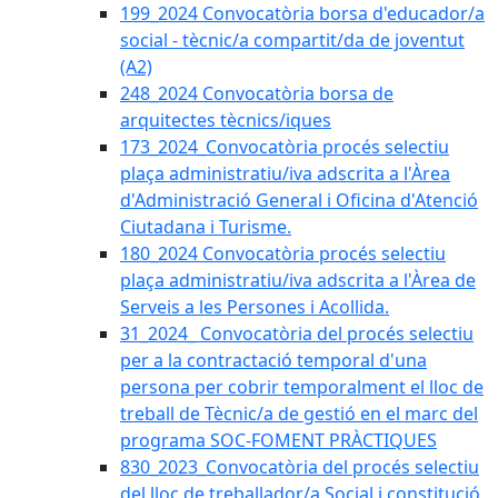
199_2024 Convocatòria borsa d'educador/a
social - tècnic/a compartit/da de joventut
(A2)
248_2024 Convocatòria borsa de
arquitectes tècnics/iques
173_2024_Convocatòria procés selectiu
plaça administratiu/iva adscrita a l'Àrea
d'Administració General i Oficina d'Atenció
Ciutadana i Turisme.
180_2024 Convocatòria procés selectiu
plaça administratiu/iva adscrita a l'Àrea de
Serveis a les Persones i Acollida.
31_2024_ Convocatòria del procés selectiu
per a la contractació temporal d'una
persona per cobrir temporalment el lloc de
treball de Tècnic/a de gestió en el marc del
programa SOC-FOMENT PRÀCTIQUES
830_2023_Convocatòria del procés selectiu
del lloc de treballador/a Social i constitució