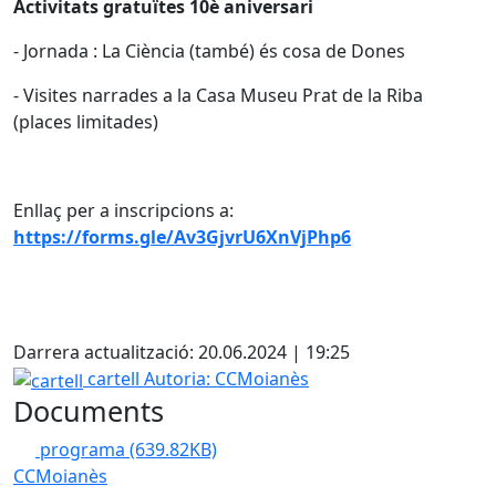
Activitats gratuïtes 10è aniversari
- Jornada : La Ciència (també) és cosa de Dones
- Visites narrades a la Casa Museu Prat de la Riba
(places limitades)
Enllaç per a inscripcions a:
https://forms.gle/Av3GjvrU6XnVjPhp6
X
Darrera actualització: 20.06.2024 | 19:25
cartell
cartell
Autoria: CCMoianès
Documents
programa
(639.82KB)
CCMoianès