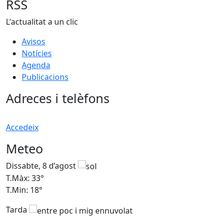
RSS
L'actualitat a un clic
Avisos
Notícies
Agenda
Publicacions
Adreces i telèfons
Accedeix
Meteo
Dissabte, 8 d’agost
D
T.Màx: 33°
T
T.Min: 18°
T
Tarda