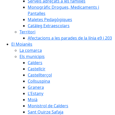
Serveis adreçats a les famílies
Monogràfic Drogues, Medicaments i
Pantalles
Maletes Pedagògiques
Catàleg Extraescolars
Territori
Afectacions a les parades de la línia e9 i 203
El Moianès
La comarca
Els municipis
Calders
Castellcir
Castellterçol
Collsuspina
Granera
L'Estany
Moià
Monistrol de Calders
Sant Quirze Safaja