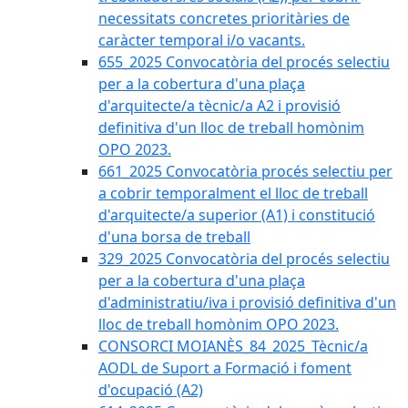
necessitats concretes prioritàries de
caràcter temporal i/o vacants.
655_2025 Convocatòria del procés selectiu
per a la cobertura d'una plaça
d'arquitecte/a tècnic/a A2 i provisió
definitiva d'un lloc de treball homònim
OPO 2023.
661_2025 Convocatòria procés selectiu per
a cobrir temporalment el lloc de treball
d'arquitecte/a superior (A1) i constitució
d'una borsa de treball
329_2025 Convocatòria del procés selectiu
per a la cobertura d'una plaça
d'administratiu/iva i provisió definitiva d'un
lloc de treball homònim OPO 2023.
CONSORCI MOIANÈS_84_2025_Tècnic/a
AODL de Suport a Formació i foment
d'ocupació (A2)