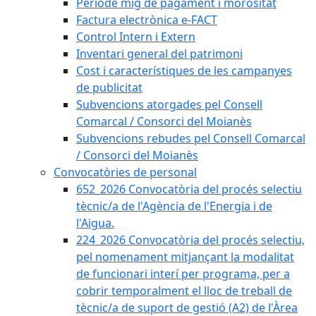
Període mig de pagament i morositat
Factura electrònica e-FACT
Control Intern i Extern
Inventari general del patrimoni
Cost i característiques de les campanyes
de publicitat
Subvencions atorgades pel Consell
Comarcal / Consorci del Moianès
Subvencions rebudes pel Consell Comarcal
/ Consorci del Moianès
Convocatòries de personal
652_2026 Convocatòria del procés selectiu
tècnic/a de l'Agència de l'Energia i de
l'Aigua.
224_2026 Convocatòria del procés selectiu,
pel nomenament mitjançant la modalitat
de funcionari interí per programa, per a
cobrir temporalment el lloc de treball de
tècnic/a de suport de gestió (A2) de l'Àrea