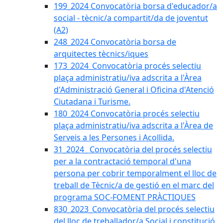
199_2024 Convocatòria borsa d'educador/a
social - tècnic/a compartit/da de joventut
(A2)
248_2024 Convocatòria borsa de
arquitectes tècnics/iques
173_2024_Convocatòria procés selectiu
plaça administratiu/iva adscrita a l'Àrea
d'Administració General i Oficina d'Atenció
Ciutadana i Turisme.
180_2024 Convocatòria procés selectiu
plaça administratiu/iva adscrita a l'Àrea de
Serveis a les Persones i Acollida.
31_2024_ Convocatòria del procés selectiu
per a la contractació temporal d'una
persona per cobrir temporalment el lloc de
treball de Tècnic/a de gestió en el marc del
programa SOC-FOMENT PRÀCTIQUES
830_2023_Convocatòria del procés selectiu
del lloc de treballador/a Social i constitució