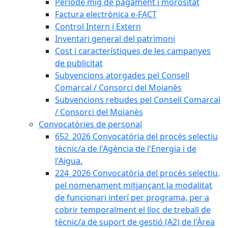
Període mig de pagament i morositat
Factura electrònica e-FACT
Control Intern i Extern
Inventari general del patrimoni
Cost i característiques de les campanyes
de publicitat
Subvencions atorgades pel Consell
Comarcal / Consorci del Moianès
Subvencions rebudes pel Consell Comarcal
/ Consorci del Moianès
Convocatòries de personal
652_2026 Convocatòria del procés selectiu
tècnic/a de l'Agència de l'Energia i de
l'Aigua.
224_2026 Convocatòria del procés selectiu,
pel nomenament mitjançant la modalitat
de funcionari interí per programa, per a
cobrir temporalment el lloc de treball de
tècnic/a de suport de gestió (A2) de l'Àrea