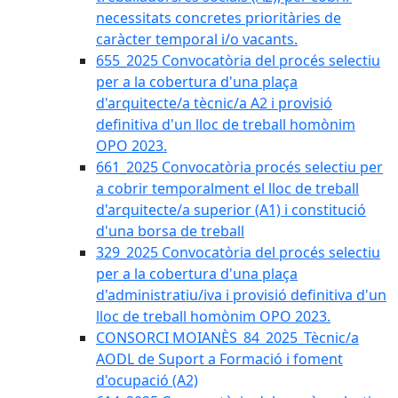
necessitats concretes prioritàries de
caràcter temporal i/o vacants.
655_2025 Convocatòria del procés selectiu
per a la cobertura d'una plaça
d'arquitecte/a tècnic/a A2 i provisió
definitiva d'un lloc de treball homònim
OPO 2023.
661_2025 Convocatòria procés selectiu per
a cobrir temporalment el lloc de treball
d'arquitecte/a superior (A1) i constitució
d'una borsa de treball
329_2025 Convocatòria del procés selectiu
per a la cobertura d'una plaça
d'administratiu/iva i provisió definitiva d'un
lloc de treball homònim OPO 2023.
CONSORCI MOIANÈS_84_2025_Tècnic/a
AODL de Suport a Formació i foment
d'ocupació (A2)