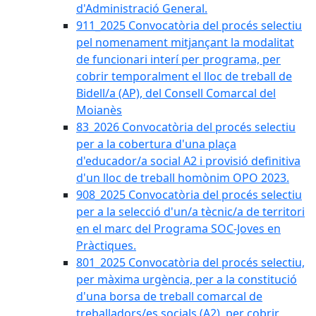
d'Administració General.
911_2025 Convocatòria del procés selectiu
pel nomenament mitjançant la modalitat
de funcionari interí per programa, per
cobrir temporalment el lloc de treball de
Bidell/a (AP), del Consell Comarcal del
Moianès
83_2026 Convocatòria del procés selectiu
per a la cobertura d'una plaça
d'educador/a social A2 i provisió definitiva
d'un lloc de treball homònim OPO 2023.
908_2025 Convocatòria del procés selectiu
per a la selecció d'un/a tècnic/a de territori
en el marc del Programa SOC-Joves en
Pràctiques.
801_2025 Convocatòria del procés selectiu,
per màxima urgència, per a la constitució
d'una borsa de treball comarcal de
treballadors/es socials (A2), per cobrir