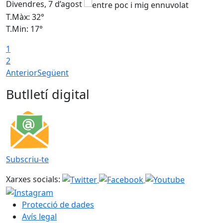
Divendres, 7 d’agost
D
T.Màx: 32°
T
T.Min: 17°
T
1
T
2
Anterior
Següent
Butlletí digital
Subscriu-te
Xarxes socials:
Protecció de dades
Avís legal