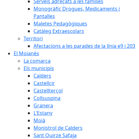
Serveis adreçats a les famílies
Monogràfic Drogues, Medicaments i
Pantalles
Maletes Pedagògiques
Catàleg Extraescolars
Territori
Afectacions a les parades de la línia e9 i 203
El Moianès
La comarca
Els municipis
Calders
Castellcir
Castellterçol
Collsuspina
Granera
L'Estany
Moià
Monistrol de Calders
Sant Quirze Safaja