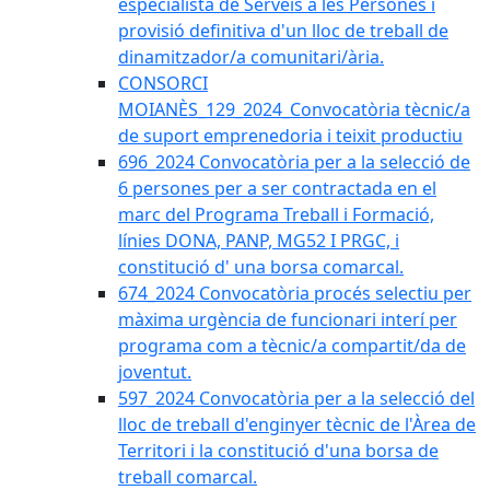
especialista de Serveis a les Persones i
provisió definitiva d'un lloc de treball de
dinamitzador/a comunitari/ària.
CONSORCI
MOIANÈS_129_2024_Convocatòria tècnic/a
de suport emprenedoria i teixit productiu
696_2024 Convocatòria per a la selecció de
6 persones per a ser contractada en el
marc del Programa Treball i Formació,
línies DONA, PANP, MG52 I PRGC, i
constitució d' una borsa comarcal.
674_2024 Convocatòria procés selectiu per
màxima urgència de funcionari interí per
programa com a tècnic/a compartit/da de
joventut.
597_2024 Convocatòria per a la selecció del
lloc de treball d'enginyer tècnic de l'Àrea de
Territori i la constitució d'una borsa de
treball comarcal.