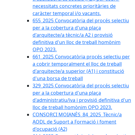
necessitats concretes prioritàries de
caràcter temporal i/o vacants.
655_2025 Convocatòria del procés selectiu
per a la cobertura d'una plaça
d'arquitecte/a tècnic/a A2 i provisió
definitiva d'un lloc de treball homònim
OPO 2023.
661_2025 Convocatòria procés selectiu per
a cobrir temporalment el lloc de treball
d'arquitecte/a superior (A1) i constitució
d'una borsa de treball
329_2025 Convocatòria del procés selectiu
per a la cobertura d'una plaça
d'administratiu/iva i provisió definitiva d'un
lloc de treball homònim OPO 2023.
CONSORCI MOIANÈS_84_2025_Tècnic/a
AODL de Suport a Formació i foment
d'ocupació (A2)