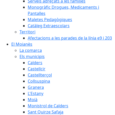
Serveis adreçats a les famílies
Monogràfic Drogues, Medicaments i
Pantalles
Maletes Pedagògiques
Catàleg Extraescolars
Territori
Afectacions a les parades de la línia e9 i 203
El Moianès
La comarca
Els municipis
Calders
Castellcir
Castellterçol
Collsuspina
Granera
L'Estany
Moià
Monistrol de Calders
Sant Quirze Safaja