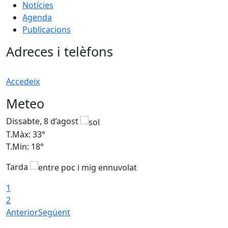
Notícies
Agenda
Publicacions
Adreces i telèfons
Accedeix
Meteo
Dissabte, 8 d’agost
D
T.Màx: 33°
T
T.Min: 18°
T
Tarda
1
2
Anterior
Següent