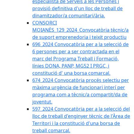
especialista de Serveis a les Persones i
provisió definitiva d'un lloc de treball de
dinamitzador/a comunitari/ària.
CONSORCI
MOIANÈS_129_2024_Convocatòria tècnic/a
de suport emprenedoria i teixit productiu
696_2024 Convocatòria per a la selecció de
6 persones per a ser contractada en el
marc del Programa Treball i Formació,
línies DONA, PANP, MG52 I PRGC, i
constitució d' una borsa comarcal.
674_2024 Convocatòria procés selectiu per
màxima urgència de funcionari interí per
programa com a tècnic/a compartit/da de
joventut.
597_2024 Convocatòria per a la selecció del
lloc de treball d'enginyer tècnic de l'Àrea de
Territori i la constitució d'una borsa de
treball comarcal.