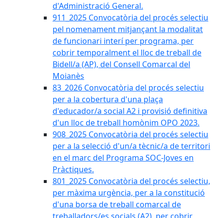
d'Administració General.
911_2025 Convocatòria del procés selectiu
pel nomenament mitjançant la modalitat
de funcionari interí per programa, per
cobrir temporalment el lloc de treball de
Bidell/a (AP), del Consell Comarcal del
Moianès
83_2026 Convocatòria del procés selectiu
per a la cobertura d'una plaça
d'educador/a social A2 i provisió definitiva
d'un lloc de treball homònim OPO 2023.
908_2025 Convocatòria del procés selectiu
per a la selecció d'un/a tècnic/a de territori
en el marc del Programa SOC-Joves en
Pràctiques.
801_2025 Convocatòria del procés selectiu,
per màxima urgència, per a la constitució
d'una borsa de treball comarcal de
treballadors/es socials (A2), per cobrir