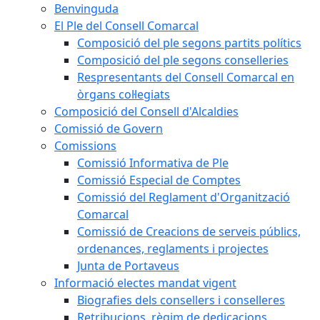
Benvinguda
El Ple del Consell Comarcal
Composició del ple segons partits polítics
Composició del ple segons conselleries
Respresentants del Consell Comarcal en
òrgans col·legiats
Composició del Consell d'Alcaldies
Comissió de Govern
Comissions
Comissió Informativa de Ple
Comissió Especial de Comptes
Comissió del Reglament d'Organització
Comarcal
Comissió de Creacions de serveis públics,
ordenances, reglaments i projectes
Junta de Portaveus
Informació electes mandat vigent
Biografies dels consellers i conselleres
Retribucions, règim de dedicacions,