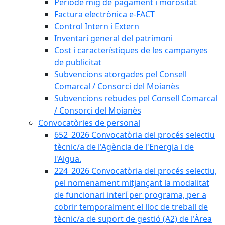
Període mig de pagament i morositat
Factura electrònica e-FACT
Control Intern i Extern
Inventari general del patrimoni
Cost i característiques de les campanyes
de publicitat
Subvencions atorgades pel Consell
Comarcal / Consorci del Moianès
Subvencions rebudes pel Consell Comarcal
/ Consorci del Moianès
Convocatòries de personal
652_2026 Convocatòria del procés selectiu
tècnic/a de l'Agència de l'Energia i de
l'Aigua.
224_2026 Convocatòria del procés selectiu,
pel nomenament mitjançant la modalitat
de funcionari interí per programa, per a
cobrir temporalment el lloc de treball de
tècnic/a de suport de gestió (A2) de l'Àrea