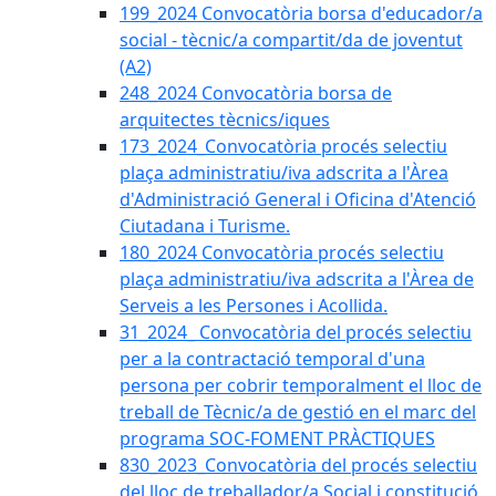
199_2024 Convocatòria borsa d'educador/a
social - tècnic/a compartit/da de joventut
(A2)
248_2024 Convocatòria borsa de
arquitectes tècnics/iques
173_2024_Convocatòria procés selectiu
plaça administratiu/iva adscrita a l'Àrea
d'Administració General i Oficina d'Atenció
Ciutadana i Turisme.
180_2024 Convocatòria procés selectiu
plaça administratiu/iva adscrita a l'Àrea de
Serveis a les Persones i Acollida.
31_2024_ Convocatòria del procés selectiu
per a la contractació temporal d'una
persona per cobrir temporalment el lloc de
treball de Tècnic/a de gestió en el marc del
programa SOC-FOMENT PRÀCTIQUES
830_2023_Convocatòria del procés selectiu
del lloc de treballador/a Social i constitució