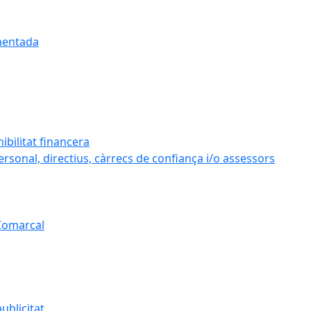
umentada
ibilitat financera
personal, directius, càrrecs de confiança i/o assessors
 Comarcal
ublicitat