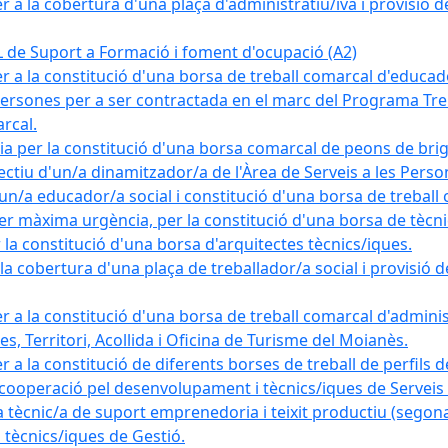
a la cobertura d'una plaça d'administratiu/iva i provisió def
e Suport a Formació i foment d'ocupació (A2)
r a la constitució d'una borsa de treball comarcal d'educad
persones per a ser contractada en el marc del Programa Treb
rcal.
a per la constitució d'una borsa comarcal de peons de bri
ectiu d'un/a dinamitzador/a de l'Àrea de Serveis a les Pers
un/a educador/a social i constitució d'una borsa de treball
r màxima urgència, per la constitució d'una borsa de tècnic
la constitució d'una borsa d'arquitectes tècnics/iques.
 cobertura d'una plaça de treballador/a social i provisió def
 a la constitució d'una borsa de treball comarcal d'administ
s, Territori, Acollida i Oficina de Turisme del Moianès.
 a la constitució de diferents borses de treball de perfils d
 cooperació pel desenvolupament i tècnics/iques de Serveis T
nic/a de suport emprenedoria i teixit productiu (segona
tècnics/iques de Gestió.