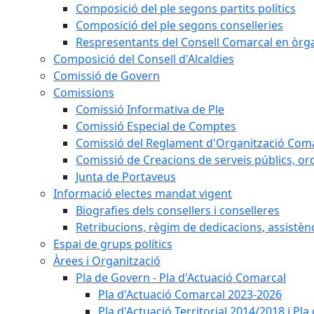
Composició del ple segons partits polítics
Composició del ple segons conselleries
Respresentants del Consell Comarcal en òrgan
Composició del Consell d'Alcaldies
Comissió de Govern
Comissions
Comissió Informativa de Ple
Comissió Especial de Comptes
Comissió del Reglament d'Organització Com
Comissió de Creacions de serveis públics, or
Junta de Portaveus
Informació electes mandat vigent
Biografies dels consellers i conselleres
Retribucions, règim de dedicacions, assistèn
Espai de grups polítics
Àrees i Organització
Pla de Govern - Pla d'Actuació Comarcal
Pla d'Actuació Comarcal 2023-2026
Pla d'Actuació Territorial 2014/2018 i P