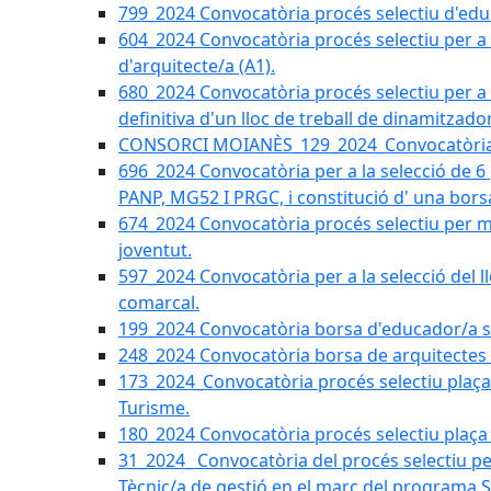
799_2024 Convocatòria procés selectiu d'educ
604_2024 Convocatòria procés selectiu per a la
d'arquitecte/a (A1).
680_2024 Convocatòria procés selectiu per a l
definitiva d'un lloc de treball de dinamitzado
CONSORCI MOIANÈS_129_2024_Convocatòria tè
696_2024 Convocatòria per a la selecció de 6
PANP, MG52 I PRGC, i constitució d' una bors
674_2024 Convocatòria procés selectiu per m
joventut.
597_2024 Convocatòria per a la selecció del llo
comarcal.
199_2024 Convocatòria borsa d'educador/a soc
248_2024 Convocatòria borsa de arquitectes 
173_2024_Convocatòria procés selectiu plaça a
Turisme.
180_2024 Convocatòria procés selectiu plaça ad
31_2024_ Convocatòria del procés selectiu pe
Tècnic/a de gestió en el marc del progra