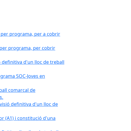
 per programa, per a cobrir
 per programa, per cobrir
efinitiva d'un lloc de treball
Programa SOC-Joves en
ball comarcal de
s.
sió definitiva d'un lloc de
r (A1) i constitució d'una