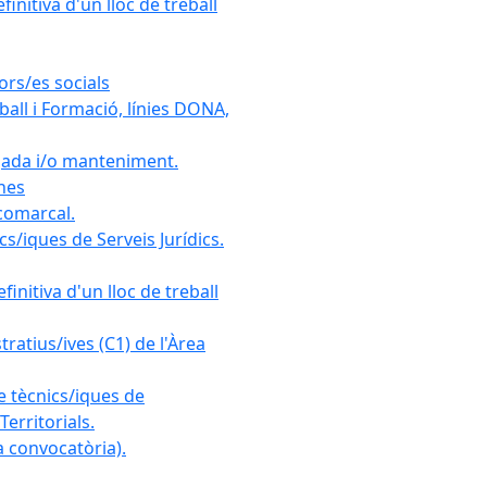
initiva d'un lloc de treball
ors/es socials
all i Formació, línies DONA,
gada i/o manteniment.
ones
 comarcal.
s/iques de Serveis Jurídics.
initiva d'un lloc de treball
ratius/ives (C1) de l'Àrea
e tècnics/iques de
erritorials.
 convocatòria).