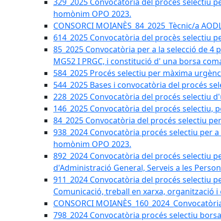
329_2025 Convocatòria del procés selectiu per 
homònim OPO 2023.
CONSORCI MOIANÈS_84_2025_Tècnic/a AODL d
614_2025 Convocatòria del procès selectiu pe
85_2025 Convocatòria per a la selecció de 4 
MG52 I PRGC, i constitució d' una borsa coma
584_2025 Procés selectiu per màxima urgènci
544_2025 Bases i convocatòria del procés sel
228_2025 Convocatòria del procés selectiu d'
146_2025 Convocatòria del procés selectiu, pe
84_2025 Convocatòria del procés selectiu per 
938_2024 Convocatòria procés selectiu per a la
homònim OPO 2023.
892_2024 Convocatòria del procés selectiu per
d'Administració General, Serveis a les Persone
911_2024 Convocatòria del procés selectiu per
Comunicació, treball en xarxa, organització i
CONSORCI MOIANÈS_160_2024_Convocatòria tèc
798_2024 Convocatòria procés selectiu borsa 