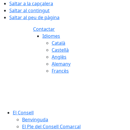
Saltar a la capçalera
Saltar al contingut
Saltar al peu de pàgina
Contactar
Idiomes
Català
Castellà
Anglès
Alemany
Francès
08.08.2026 | 05:04
El Consell
Benvinguda
El Ple del Consell Comarcal