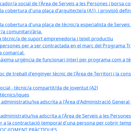
ador/a social de l'Àrea de Serveis a les Persones i borsa c
 cobertura d'una plaça d'arquitecte/a (A1), i provisió definit
a cobertura d'una plaça de tècnic/a especialista de Serveis 
r/a comunitari/ària.
cnic/a de suport emprenedoria i teixit productiu
 persones per a ser contractada en el marc del Programa Tre
a comarcal.
àxima urgència de funcionari interí per programa com a tè
c de treball d'enginyer tècnic de l'Àrea de Territori i la con
ial - tècnic/a compartit/da de joventut (A2)
tècnics/iques
dministratiu/iva adscrita a l'Àrea d'Administració General i
ministratiu/iva adscrita a l'Àrea de Serveis a les Persones 
r a la contractació temporal d'una persona per cobrir tempo
ma SOC-FOMENT PRÀCTIQUES