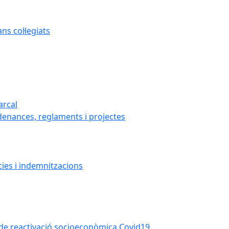
s col·legiats
arcal
denances, reglaments i projectes
cies i indemnitzacions
la de reactivació socioeconòmica Covid19