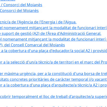
 / Consorci del Moianès
 Consorci del Moianès
ic/a de l'Agència de l'Energia i de l'Aigua.
el nomenament mitjançant la modalitat de funcionari interí
e suport de gestió (A2) de l'Àrea d'Administració General.
el nomenament mitjançant la modalitat de funcionari interí
AP), del Consell Comarcal del Moianès
 la cobertura d'una plaça d'educador/a social A2 i provisió d
 a la selecció d'un/a tècnic/a de territori en el marc del 
er màxima urgència, per a la constitució d'una borsa de tre
sitats concretes prioritàries de caràcter temporal i/o vacant
a la cobertura d'una plaça d'arquitecte/a tècnic/a A2 i provi
obrir temporalment el lloc de treball d'arquitecte/a superio