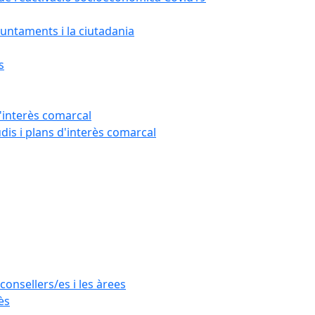
untaments i la ciutadania
s
'interès comarcal
udis i plans d'interès comarcal
consellers/es i les àrees
ès