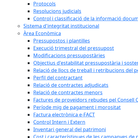
Protocols
Resolucions judicials
Control i classificació de la informació doc
Sistema d'integritat institucional
Àrea Econòmica
Pressupostos i plantilles
Execució trimestral del pressupost
Modificacions pressupostàries
Objectius d'estabilitat pressupostària i sosten
Relació de llocs de treball i retribucions del 
Perfil del contractant
Relació de contractes adjudicats
Relació de contractes menors
Factures de proveïdors rebudes pel Consell
Període mig de pagament i morositat
Factura electrònica e-FACT
Control Intern i Extern
Inventari general del patrimoni
Cost i característiques de les campanyes de p