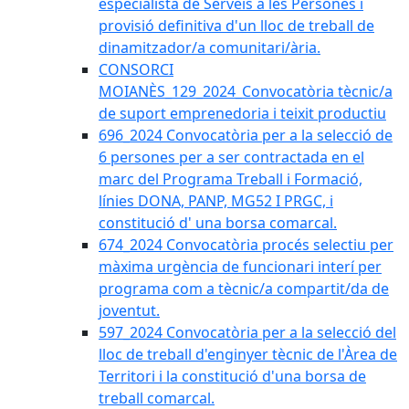
especialista de Serveis a les Persones i
provisió definitiva d'un lloc de treball de
dinamitzador/a comunitari/ària.
CONSORCI
MOIANÈS_129_2024_Convocatòria tècnic/a
de suport emprenedoria i teixit productiu
696_2024 Convocatòria per a la selecció de
6 persones per a ser contractada en el
marc del Programa Treball i Formació,
línies DONA, PANP, MG52 I PRGC, i
constitució d' una borsa comarcal.
674_2024 Convocatòria procés selectiu per
màxima urgència de funcionari interí per
programa com a tècnic/a compartit/da de
joventut.
597_2024 Convocatòria per a la selecció del
lloc de treball d'enginyer tècnic de l'Àrea de
Territori i la constitució d'una borsa de
treball comarcal.