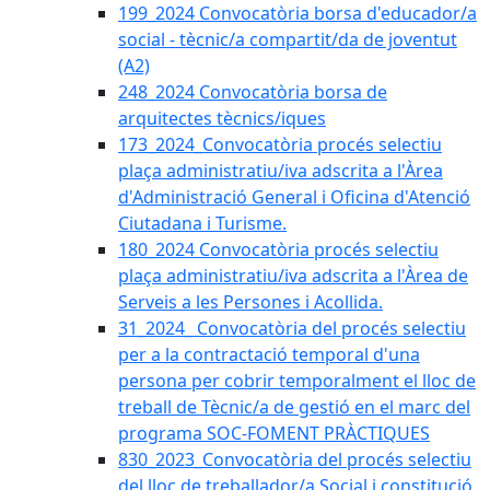
199_2024 Convocatòria borsa d'educador/a
social - tècnic/a compartit/da de joventut
(A2)
248_2024 Convocatòria borsa de
arquitectes tècnics/iques
173_2024_Convocatòria procés selectiu
plaça administratiu/iva adscrita a l'Àrea
d'Administració General i Oficina d'Atenció
Ciutadana i Turisme.
180_2024 Convocatòria procés selectiu
plaça administratiu/iva adscrita a l'Àrea de
Serveis a les Persones i Acollida.
31_2024_ Convocatòria del procés selectiu
per a la contractació temporal d'una
persona per cobrir temporalment el lloc de
treball de Tècnic/a de gestió en el marc del
programa SOC-FOMENT PRÀCTIQUES
830_2023_Convocatòria del procés selectiu
del lloc de treballador/a Social i constitució