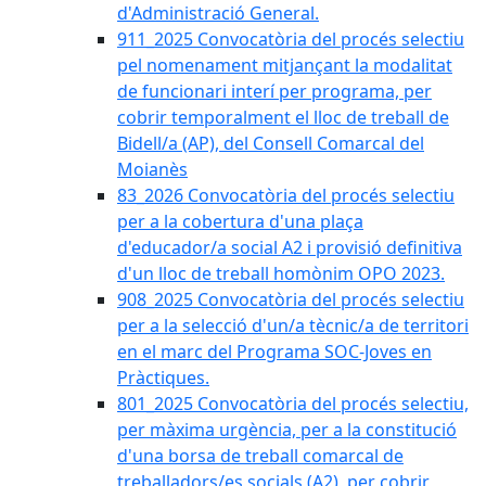
d'Administració General.
911_2025 Convocatòria del procés selectiu
pel nomenament mitjançant la modalitat
de funcionari interí per programa, per
cobrir temporalment el lloc de treball de
Bidell/a (AP), del Consell Comarcal del
Moianès
83_2026 Convocatòria del procés selectiu
per a la cobertura d'una plaça
d'educador/a social A2 i provisió definitiva
d'un lloc de treball homònim OPO 2023.
908_2025 Convocatòria del procés selectiu
per a la selecció d'un/a tècnic/a de territori
en el marc del Programa SOC-Joves en
Pràctiques.
801_2025 Convocatòria del procés selectiu,
per màxima urgència, per a la constitució
d'una borsa de treball comarcal de
treballadors/es socials (A2), per cobrir