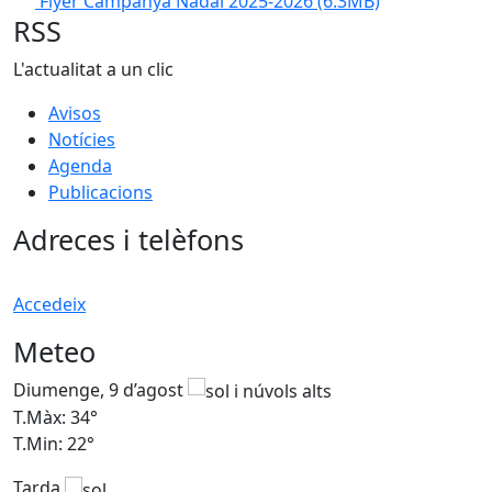
Flyer Campanya Nadal 2025-2026
(6.3MB)
RSS
L'actualitat a un clic
Avisos
Notícies
Agenda
Publicacions
Adreces i telèfons
Accedeix
Meteo
Diumenge, 9 d’agost
D
T.Màx: 34°
T
T.Min: 22°
T
Tarda
T