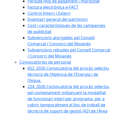
Període mig de pagament i morositat
Factura electrònica e-FACT
Control Intern i Extern
Inventari general del patrimoni
Cost i característiques de les campanyes
de publicitat
Subvencions atorgades pel Consell
Comarcal / Consorci del Moianès
Subvencions rebudes pel Consell Comarcal
/ Consorci del Moianès
Convocatòries de personal
652_2026 Convocatòria del procés selectiu
tècnic/a de l'Agència de l'Energia i de
l'Aigua.
224_2026 Convocatòria del procés selectiu,
pel nomenament mitjançant la modalitat
de funcionari interí per programa, per a
cobrir temporalment el lloc de treball de
tècnic/a de suport de gestió (A2) de l'Àrea