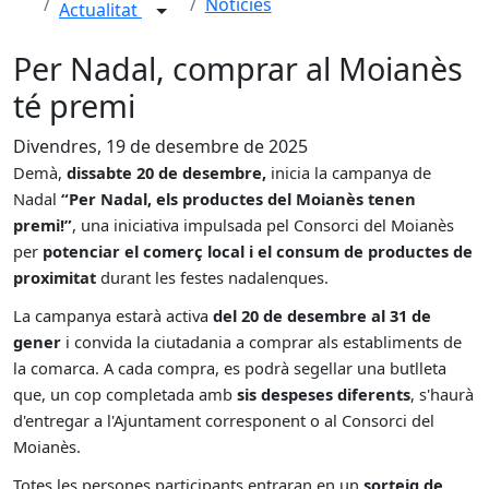
Notícies
Actualitat
Per Nadal, comprar al Moianès
té premi
Divendres, 19 de desembre de 2025
Demà,
dissabte 20 de desembre,
inicia la campanya de
Nadal
“Per Nadal, els productes del Moianès tenen
premi!”
, una iniciativa impulsada pel Consorci del Moianès
per
potenciar el comerç local i el consum de productes de
proximitat
durant les festes nadalenques.
La campanya estarà activa
del 20 de desembre al 31 de
gener
i convida la ciutadania a comprar als establiments de
la comarca. A cada compra, es podrà segellar una butlleta
que, un cop completada amb
sis despeses diferents
, s'haurà
d'entregar a l'Ajuntament corresponent o al Consorci del
Moianès.
Totes les persones participants entraran en un
sorteig de