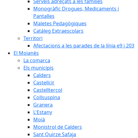
Serveis adreçats a les famílies
Monogràfic Drogues, Medicaments i
Pantalles
Maletes Pedagògiques
Catàleg Extraescolars
Territori
Afectacions a les parades de la línia e9 i 203
El Moianès
La comarca
Els municipis
Calders
Castellcir
Castellterçol
Collsuspina
Granera
L'Estany
Moià
Monistrol de Calders
Sant Quirze Safaja