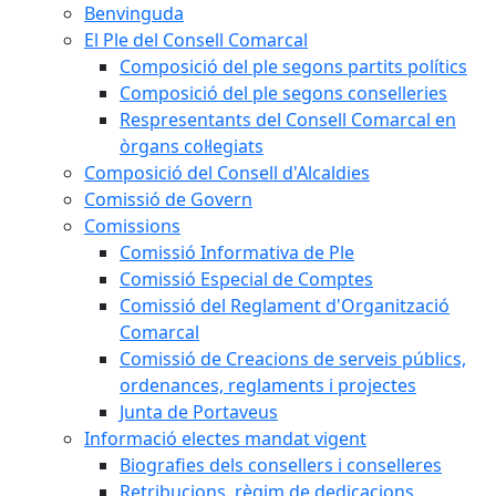
Benvinguda
El Ple del Consell Comarcal
Composició del ple segons partits polítics
Composició del ple segons conselleries
Respresentants del Consell Comarcal en
òrgans col·legiats
Composició del Consell d'Alcaldies
Comissió de Govern
Comissions
Comissió Informativa de Ple
Comissió Especial de Comptes
Comissió del Reglament d'Organització
Comarcal
Comissió de Creacions de serveis públics,
ordenances, reglaments i projectes
Junta de Portaveus
Informació electes mandat vigent
Biografies dels consellers i conselleres
Retribucions, règim de dedicacions,