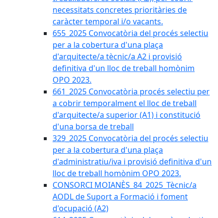
necessitats concretes prioritàries de
caràcter temporal i/o vacants.
655_2025 Convocatòria del procés selectiu
per a la cobertura d'una plaça
d'arquitecte/a tècnic/a A2 i provisió
definitiva d'un lloc de treball homònim
OPO 2023.
661_2025 Convocatòria procés selectiu per
a cobrir temporalment el lloc de treball
d'arquitecte/a superior (A1) i constitució
d'una borsa de treball
329_2025 Convocatòria del procés selectiu
per a la cobertura d'una plaça
d'administratiu/iva i provisió definitiva d'un
lloc de treball homònim OPO 2023.
CONSORCI MOIANÈS_84_2025_Tècnic/a
AODL de Suport a Formació i foment
d'ocupació (A2)