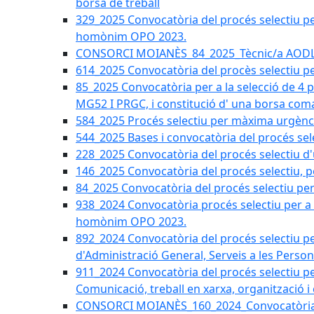
borsa de treball
329_2025 Convocatòria del procés selectiu per 
homònim OPO 2023.
CONSORCI MOIANÈS_84_2025_Tècnic/a AODL d
614_2025 Convocatòria del procès selectiu pe
85_2025 Convocatòria per a la selecció de 4 
MG52 I PRGC, i constitució d' una borsa coma
584_2025 Procés selectiu per màxima urgènci
544_2025 Bases i convocatòria del procés sel
228_2025 Convocatòria del procés selectiu d'
146_2025 Convocatòria del procés selectiu, pe
84_2025 Convocatòria del procés selectiu per 
938_2024 Convocatòria procés selectiu per a la
homònim OPO 2023.
892_2024 Convocatòria del procés selectiu per
d'Administració General, Serveis a les Persone
911_2024 Convocatòria del procés selectiu per
Comunicació, treball en xarxa, organització i
CONSORCI MOIANÈS_160_2024_Convocatòria tèc