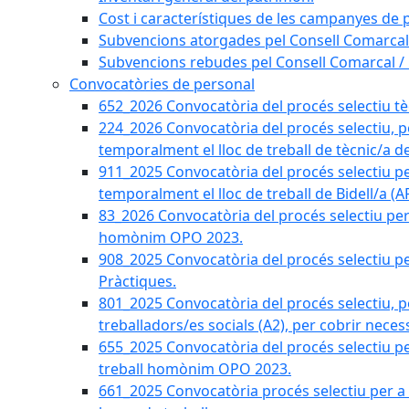
Cost i característiques de les campanyes de p
Subvencions atorgades pel Consell Comarcal
Subvencions rebudes pel Consell Comarcal /
Convocatòries de personal
652_2026 Convocatòria del procés selectiu tècn
224_2026 Convocatòria del procés selectiu, p
temporalment el lloc de treball de tècnic/a d
911_2025 Convocatòria del procés selectiu p
temporalment el lloc de treball de Bidell/a (
83_2026 Convocatòria del procés selectiu per a
homònim OPO 2023.
908_2025 Convocatòria del procés selectiu per
Pràctiques.
801_2025 Convocatòria del procés selectiu, p
treballadors/es socials (A2), per cobrir neces
655_2025 Convocatòria del procés selectiu per 
treball homònim OPO 2023.
661_2025 Convocatòria procés selectiu per a c