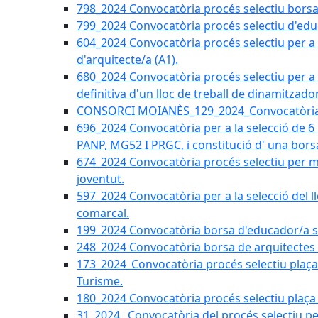
798_2024 Convocatòria procés selectiu borsa 
799_2024 Convocatòria procés selectiu d'educ
604_2024 Convocatòria procés selectiu per a la
d'arquitecte/a (A1).
680_2024 Convocatòria procés selectiu per a l
definitiva d'un lloc de treball de dinamitzado
CONSORCI MOIANÈS_129_2024_Convocatòria tè
696_2024 Convocatòria per a la selecció de 6
PANP, MG52 I PRGC, i constitució d' una bors
674_2024 Convocatòria procés selectiu per m
joventut.
597_2024 Convocatòria per a la selecció del llo
comarcal.
199_2024 Convocatòria borsa d'educador/a soc
248_2024 Convocatòria borsa de arquitectes 
173_2024_Convocatòria procés selectiu plaça a
Turisme.
180_2024 Convocatòria procés selectiu plaça ad
31_2024_ Convocatòria del procés selectiu pe