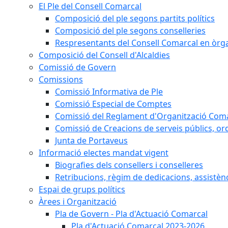
El Ple del Consell Comarcal
Composició del ple segons partits polítics
Composició del ple segons conselleries
Respresentants del Consell Comarcal en òrgan
Composició del Consell d'Alcaldies
Comissió de Govern
Comissions
Comissió Informativa de Ple
Comissió Especial de Comptes
Comissió del Reglament d'Organització Com
Comissió de Creacions de serveis públics, or
Junta de Portaveus
Informació electes mandat vigent
Biografies dels consellers i conselleres
Retribucions, règim de dedicacions, assistèn
Espai de grups polítics
Àrees i Organització
Pla de Govern - Pla d'Actuació Comarcal
Pla d'Actuació Comarcal 2023-2026