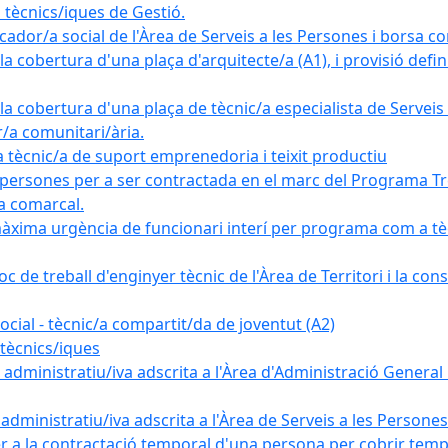
tècnics/iques de Gestió.
ador/a social de l'Àrea de Serveis a les Persones i borsa c
 cobertura d'una plaça d'arquitecte/a (A1), i provisió definit
a cobertura d'una plaça de tècnic/a especialista de Serveis 
r/a comunitari/ària.
cnic/a de suport emprenedoria i teixit productiu
 persones per a ser contractada en el marc del Programa Tre
a comarcal.
àxima urgència de funcionari interí per programa com a tè
c de treball d'enginyer tècnic de l'Àrea de Territori i la con
ial - tècnic/a compartit/da de joventut (A2)
tècnics/iques
dministratiu/iva adscrita a l'Àrea d'Administració General i
ministratiu/iva adscrita a l'Àrea de Serveis a les Persones 
r a la contractació temporal d'una persona per cobrir tempo