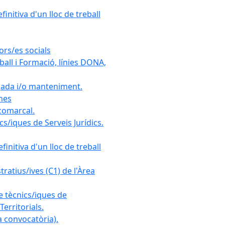
initiva d'un lloc de treball
ors/es socials
all i Formació, línies DONA,
gada i/o manteniment.
ones
 comarcal.
s/iques de Serveis Jurídics.
initiva d'un lloc de treball
ratius/ives (C1) de l'Àrea
e tècnics/iques de
erritorials.
 convocatòria).