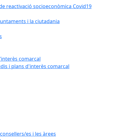
la de reactivació socioeconòmica Covid19
untaments i la ciutadania
s
'interès comarcal
udis i plans d'interès comarcal
consellers/es i les àrees