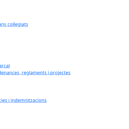
s col·legiats
arcal
denances, reglaments i projectes
cies i indemnitzacions