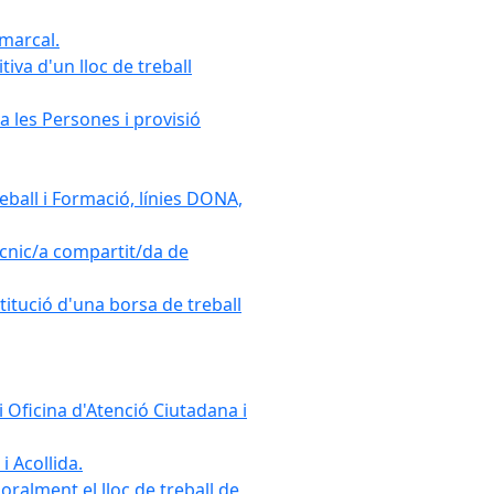
omarcal.
iva d'un lloc de treball
a les Persones i provisió
ball i Formació, línies DONA,
cnic/a compartit/da de
stitució d'una borsa de treball
 Oficina d'Atenció Ciutadana i
i Acollida.
ralment el lloc de treball de