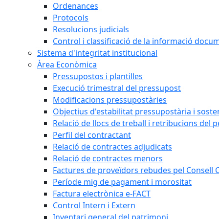
Ordenances
Protocols
Resolucions judicials
Control i classificació de la informació doc
Sistema d'integritat institucional
Àrea Econòmica
Pressupostos i plantilles
Execució trimestral del pressupost
Modificacions pressupostàries
Objectius d'estabilitat pressupostària i sosten
Relació de llocs de treball i retribucions del 
Perfil del contractant
Relació de contractes adjudicats
Relació de contractes menors
Factures de proveïdors rebudes pel Consell
Període mig de pagament i morositat
Factura electrònica e-FACT
Control Intern i Extern
Inventari general del patrimoni