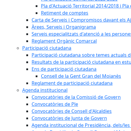
Pla d'Actuació Territorial 2014/2018 i P
Retiment de comptes
Carta de Serveis i Compromisos davant els Aj
Àrees, Serveis i Organigrama
Serveis especialitzats d'atenció a les persone
Reglament Orgànic Comarcal
Participació ciutadana
Participació ciutadana sobre temes actuals d
Resultats de la participació ciutadana en est
Ens de participació ciutadana
Consell de la Gent Gran del Moianès
Reglament de participació ciutadana
Agenda institucional
Convocatòries de la Comissió de Govern
Convocatòries de Ple
Convocatòries de Consell d'Alcaldies
Convocatòries de Junta de Govern
Agenda institucional de Presidència, dels/les 