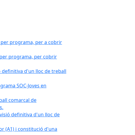
 per programa, per a cobrir
 per programa, per cobrir
efinitiva d'un lloc de treball
Programa SOC-Joves en
ball comarcal de
s.
sió definitiva d'un lloc de
r (A1) i constitució d'una