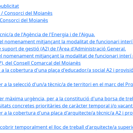
ublicitat
 / Consorci del Moianès
 Consorci del Moianès
ic/a de l'Agència de l'Energia i de l'Aigua.
el nomenament mitjançant la modalitat de funcionari interí
e suport de gestió (A2) de l'Àrea d'Administració General.
el nomenament mitjançant la modalitat de funcionari interí
AP), del Consell Comarcal del Moianès
 la cobertura d'una plaça d'educador/a social A2 i provisió d
 a la selecció d'un/a tècnic/a de territori en el marc del 
er màxima urgència, per a la constitució d'una borsa de tre
sitats concretes prioritàries de caràcter temporal i/o vacant
a la cobertura d'una plaça d'arquitecte/a tècnic/a A2 i provi
obrir temporalment el lloc de treball d'arquitecte/a superio