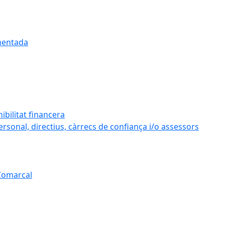
umentada
ibilitat financera
personal, directius, càrrecs de confiança i/o assessors
 Comarcal