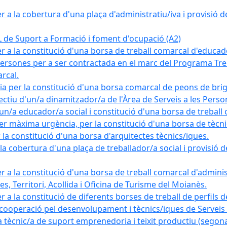
a la cobertura d'una plaça d'administratiu/iva i provisió def
e Suport a Formació i foment d'ocupació (A2)
r a la constitució d'una borsa de treball comarcal d'educad
persones per a ser contractada en el marc del Programa Treb
rcal.
a per la constitució d'una borsa comarcal de peons de bri
ectiu d'un/a dinamitzador/a de l'Àrea de Serveis a les Pers
un/a educador/a social i constitució d'una borsa de treball
r màxima urgència, per la constitució d'una borsa de tècnic
la constitució d'una borsa d'arquitectes tècnics/iques.
 cobertura d'una plaça de treballador/a social i provisió def
 a la constitució d'una borsa de treball comarcal d'administ
s, Territori, Acollida i Oficina de Turisme del Moianès.
 a la constitució de diferents borses de treball de perfils d
 cooperació pel desenvolupament i tècnics/iques de Serveis T
nic/a de suport emprenedoria i teixit productiu (segona