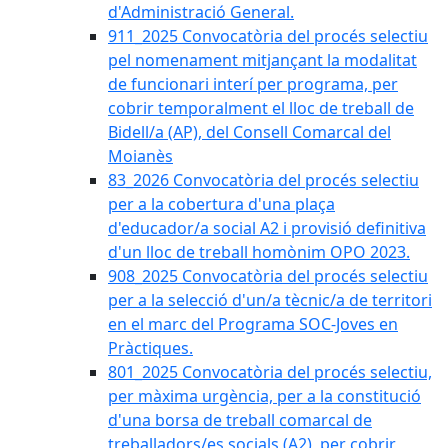
d'Administració General.
911_2025 Convocatòria del procés selectiu
pel nomenament mitjançant la modalitat
de funcionari interí per programa, per
cobrir temporalment el lloc de treball de
Bidell/a (AP), del Consell Comarcal del
Moianès
83_2026 Convocatòria del procés selectiu
per a la cobertura d'una plaça
d'educador/a social A2 i provisió definitiva
d'un lloc de treball homònim OPO 2023.
908_2025 Convocatòria del procés selectiu
per a la selecció d'un/a tècnic/a de territori
en el marc del Programa SOC-Joves en
Pràctiques.
801_2025 Convocatòria del procés selectiu,
per màxima urgència, per a la constitució
d'una borsa de treball comarcal de
treballadors/es socials (A2), per cobrir