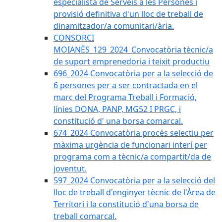
especialista de Serveis a les Persones i
provisió definitiva d'un lloc de treball de
dinamitzador/a comunitari/ària.
CONSORCI
MOIANÈS_129_2024_Convocatòria tècnic/a
de suport emprenedoria i teixit productiu
696_2024 Convocatòria per a la selecció de
6 persones per a ser contractada en el
marc del Programa Treball i Formació,
línies DONA, PANP, MG52 I PRGC, i
constitució d' una borsa comarcal.
674_2024 Convocatòria procés selectiu per
màxima urgència de funcionari interí per
programa com a tècnic/a compartit/da de
joventut.
597_2024 Convocatòria per a la selecció del
lloc de treball d'enginyer tècnic de l'Àrea de
Territori i la constitució d'una borsa de
treball comarcal.