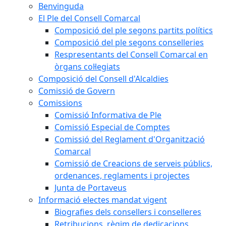
Benvinguda
El Ple del Consell Comarcal
Composició del ple segons partits polítics
Composició del ple segons conselleries
Respresentants del Consell Comarcal en
òrgans col·legiats
Composició del Consell d'Alcaldies
Comissió de Govern
Comissions
Comissió Informativa de Ple
Comissió Especial de Comptes
Comissió del Reglament d'Organització
Comarcal
Comissió de Creacions de serveis públics,
ordenances, reglaments i projectes
Junta de Portaveus
Informació electes mandat vigent
Biografies dels consellers i conselleres
Retribucions, règim de dedicacions,