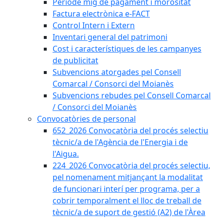
Període mig de pagament i morositat
Factura electrònica e-FACT
Control Intern i Extern
Inventari general del patrimoni
Cost i característiques de les campanyes
de publicitat
Subvencions atorgades pel Consell
Comarcal / Consorci del Moianès
Subvencions rebudes pel Consell Comarcal
/ Consorci del Moianès
Convocatòries de personal
652_2026 Convocatòria del procés selectiu
tècnic/a de l'Agència de l'Energia i de
l'Aigua.
224_2026 Convocatòria del procés selectiu,
pel nomenament mitjançant la modalitat
de funcionari interí per programa, per a
cobrir temporalment el lloc de treball de
tècnic/a de suport de gestió (A2) de l'Àrea