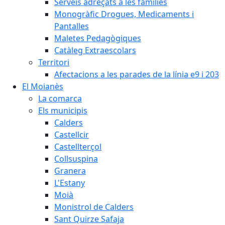
Serveis adreçats a les famílies
Monogràfic Drogues, Medicaments i
Pantalles
Maletes Pedagògiques
Catàleg Extraescolars
Territori
Afectacions a les parades de la línia e9 i 203
El Moianès
La comarca
Els municipis
Calders
Castellcir
Castellterçol
Collsuspina
Granera
L'Estany
Moià
Monistrol de Calders
Sant Quirze Safaja