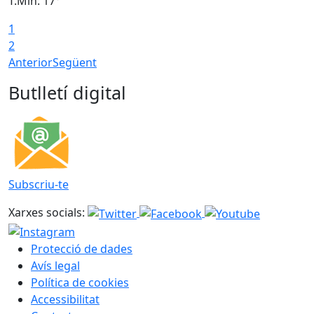
T.Min: 17°
T
1
T
2
Anterior
Següent
Butlletí digital
Subscriu-te
Xarxes socials:
Protecció de dades
Avís legal
Política de cookies
Accessibilitat