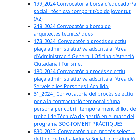
199_2024 Convocatòria borsa d'educador/a
social - tècnic/a compartit/da de joventut
(A2)
248_2024 Convocatòria borsa de
arquitectes tècnics/iques
173_2024_Convocatòria procés selectiu
plaça administratiu/iva adscrita a l'Àrea
d'Administració General i Oficina d'Atenció
Ciutadana i Turisme.
180_2024 Convocatòria procés selectiu
plaça administratiu/iva adscrita a l'Àrea de
Serveis a les Persones i Acollida.
31_2024_ Convocatòria del procés selectiu
per a la contractació temporal d'una
persona per cobrir temporalment el lloc de
treball de Tècnic/a de gestió en el marc del
programa SOC-FOMENT PRÀCTIQUES
830_2023_Convocatòria del procés selectiu
del lloc de treballador/a Social i constitució