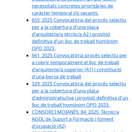
necessitats concretes prioritàries de
caràcter temporal i/o vacants.
655_2025 Convocatòria del procés selectiu
per a la cobertura d'una plaça
d'arquitecte/a tècnic/a A2 i provisió
definitiva d'un lloc de treball homònim
OPO 2023.
661_2025 Convocatòria procés selectiu per
a cobrir temporalment el lloc de treball
d'arquitecte/a superior (A1) i constitució
d'una borsa de treball
329_2025 Convocatòria del procés selectiu
per a la cobertura d'una plaça
d'administratiu/iva i provisió definitiva d'un
lloc de treball homònim OPO 2023.
CONSORCI MOIANÈS_84_2025_Tècnic/a
AODL de Suport a Formació i foment
d'ocupació (A2)