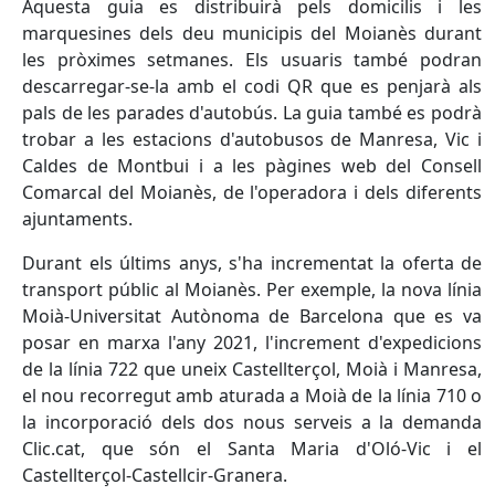
Aquesta guia es distribuirà pels domicilis i les
marquesines dels deu municipis del Moianès durant
les pròximes setmanes. Els usuaris també podran
descarregar-se-la amb el codi QR que es penjarà als
pals de les parades d'autobús. La guia també es podrà
trobar a les estacions d'autobusos de Manresa, Vic i
Caldes de Montbui i a les pàgines web del Consell
Comarcal del Moianès, de l'operadora i dels diferents
ajuntaments.
Durant els últims anys, s'ha incrementat la oferta de
transport públic al Moianès. Per exemple, la nova línia
Moià-Universitat Autònoma de Barcelona que es va
posar en marxa l'any 2021, l'increment d'expedicions
de la línia 722 que uneix Castellterçol, Moià i Manresa,
el nou recorregut amb aturada a Moià de la línia 710 o
la incorporació dels dos nous serveis a la demanda
Clic.cat, que són el Santa Maria d'Oló-Vic i el
Castellterçol-Castellcir-Granera.