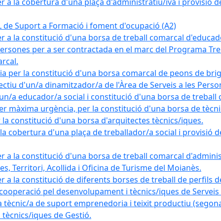
a la cobertura d'una plaça d'administratiu/iva i provisió def
e Suport a Formació i foment d'ocupació (A2)
r a la constitució d'una borsa de treball comarcal d'educad
persones per a ser contractada en el marc del Programa Treb
rcal.
a per la constitució d'una borsa comarcal de peons de bri
ectiu d'un/a dinamitzador/a de l'Àrea de Serveis a les Pers
un/a educador/a social i constitució d'una borsa de treball
r màxima urgència, per la constitució d'una borsa de tècnic
la constitució d'una borsa d'arquitectes tècnics/iques.
 cobertura d'una plaça de treballador/a social i provisió def
 a la constitució d'una borsa de treball comarcal d'administ
s, Territori, Acollida i Oficina de Turisme del Moianès.
 a la constitució de diferents borses de treball de perfils d
 cooperació pel desenvolupament i tècnics/iques de Serveis T
nic/a de suport emprenedoria i teixit productiu (segona
tècnics/iques de Gestió.