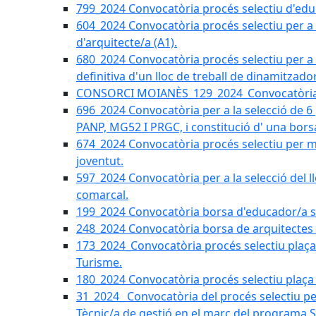
799_2024 Convocatòria procés selectiu d'educ
604_2024 Convocatòria procés selectiu per a la
d'arquitecte/a (A1).
680_2024 Convocatòria procés selectiu per a l
definitiva d'un lloc de treball de dinamitzado
CONSORCI MOIANÈS_129_2024_Convocatòria tè
696_2024 Convocatòria per a la selecció de 6
PANP, MG52 I PRGC, i constitució d' una bors
674_2024 Convocatòria procés selectiu per m
joventut.
597_2024 Convocatòria per a la selecció del llo
comarcal.
199_2024 Convocatòria borsa d'educador/a soc
248_2024 Convocatòria borsa de arquitectes 
173_2024_Convocatòria procés selectiu plaça a
Turisme.
180_2024 Convocatòria procés selectiu plaça ad
31_2024_ Convocatòria del procés selectiu pe
Tècnic/a de gestió en el marc del progra