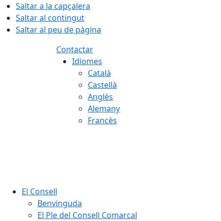
Saltar a la capçalera
Saltar al contingut
Saltar al peu de pàgina
Contactar
Idiomes
Català
Castellà
Anglès
Alemany
Francès
08.08.2026 | 01:54
El Consell
Benvinguda
El Ple del Consell Comarcal