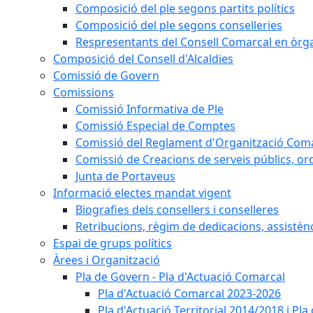
Composició del ple segons partits polítics
Composició del ple segons conselleries
Respresentants del Consell Comarcal en òrgan
Composició del Consell d'Alcaldies
Comissió de Govern
Comissions
Comissió Informativa de Ple
Comissió Especial de Comptes
Comissió del Reglament d'Organització Com
Comissió de Creacions de serveis públics, or
Junta de Portaveus
Informació electes mandat vigent
Biografies dels consellers i conselleres
Retribucions, règim de dedicacions, assistèn
Espai de grups polítics
Àrees i Organització
Pla de Govern - Pla d'Actuació Comarcal
Pla d'Actuació Comarcal 2023-2026
Pla d'Actuació Territorial 2014/2018 i P