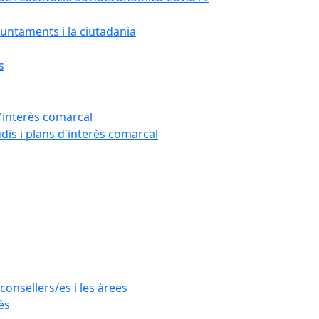
untaments i la ciutadania
s
'interès comarcal
udis i plans d'interès comarcal
consellers/es i les àrees
ès