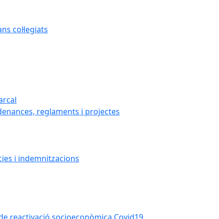
s col·legiats
arcal
denances, reglaments i projectes
cies i indemnitzacions
la de reactivació socioeconòmica Covid19