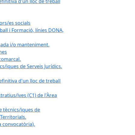
initiva d'un lloc de treball
ors/es socials
all i Formació, línies DONA,
gada i/o manteniment.
ones
 comarcal.
s/iques de Serveis Jurídics.
initiva d'un lloc de treball
ratius/ives (C1) de l'Àrea
e tècnics/iques de
erritorials.
 convocatòria).