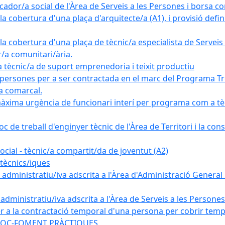
ador/a social de l'Àrea de Serveis a les Persones i borsa c
 cobertura d'una plaça d'arquitecte/a (A1), i provisió definit
a cobertura d'una plaça de tècnic/a especialista de Serveis 
r/a comunitari/ària.
cnic/a de suport emprenedoria i teixit productiu
 persones per a ser contractada en el marc del Programa Tre
a comarcal.
àxima urgència de funcionari interí per programa com a tè
c de treball d'enginyer tècnic de l'Àrea de Territori i la con
ial - tècnic/a compartit/da de joventut (A2)
tècnics/iques
dministratiu/iva adscrita a l'Àrea d'Administració General i
ministratiu/iva adscrita a l'Àrea de Serveis a les Persones 
r a la contractació temporal d'una persona per cobrir tempo
ma SOC-FOMENT PRÀCTIQUES