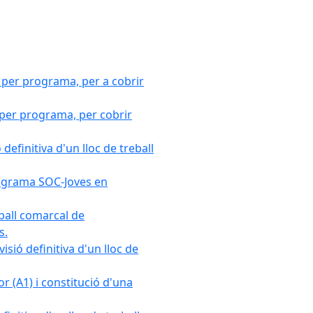
 per programa, per a cobrir
 per programa, per cobrir
efinitiva d'un lloc de treball
Programa SOC-Joves en
ball comarcal de
s.
sió definitiva d'un lloc de
r (A1) i constitució d'una