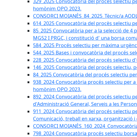
329_2025 Convocatòria del procés selectiu per 
homònim OPO 2023.
CONSORCI MOIANÈS_84_2025_Tècnic/a AODL d
614_2025 Convocatòria del procès selectiu pe
85_2025 Convocatòria per a la selecció de 4 
MG52 I PRGC, i constitució d' una borsa coma
584_2025 Procés selectiu per màxima urgènci
544_2025 Bases i convocatòria del procés sel
228_2025 Convocatòria del procés selectiu d'
146_2025 Convocatòria del procés selectiu, pe
84_2025 Convocatòria del procés selectiu per 
938_2024 Convocatòria procés selectiu per a la
homònim OPO 2023.
892_2024 Convocatòria del procés selectiu per
d'Administració General, Serveis a les Persone
911_2024 Convocatòria del procés selectiu per
Comunicació, treball en xarxa, organització i
CONSORCI MOIANÈS_160_2024_Convocatòria tèc
798_2024 Convocatòria procés selectiu borsa 