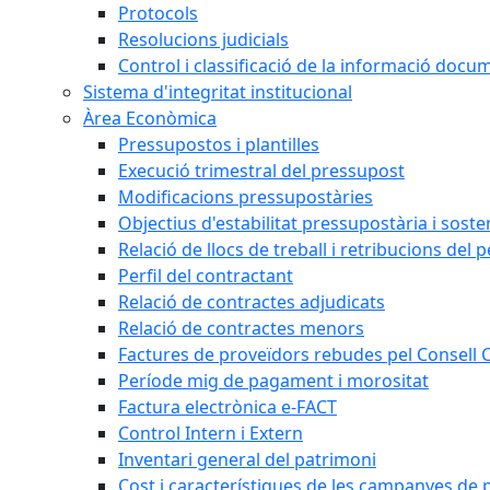
Protocols
Resolucions judicials
Control i classificació de la informació doc
Sistema d'integritat institucional
Àrea Econòmica
Pressupostos i plantilles
Execució trimestral del pressupost
Modificacions pressupostàries
Objectius d'estabilitat pressupostària i sosten
Relació de llocs de treball i retribucions del 
Perfil del contractant
Relació de contractes adjudicats
Relació de contractes menors
Factures de proveïdors rebudes pel Consell
Període mig de pagament i morositat
Factura electrònica e-FACT
Control Intern i Extern
Inventari general del patrimoni
Cost i característiques de les campanyes de p