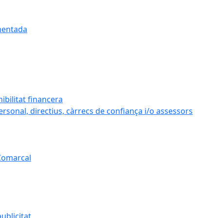
umentada
ibilitat financera
personal, directius, càrrecs de confiança i/o assessors
 Comarcal
ublicitat