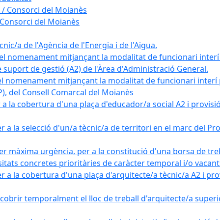
 / Consorci del Moianès
 Consorci del Moianès
ic/a de l'Agència de l'Energia i de l'Aigua.
el nomenament mitjançant la modalitat de funcionari interí
e suport de gestió (A2) de l'Àrea d'Administració General.
el nomenament mitjançant la modalitat de funcionari interí
AP), del Consell Comarcal del Moianès
 la cobertura d'una plaça d'educador/a social A2 i provisió d
 a la selecció d'un/a tècnic/a de territori en el marc del 
er màxima urgència, per a la constitució d'una borsa de tre
sitats concretes prioritàries de caràcter temporal i/o vacant
a la cobertura d'una plaça d'arquitecte/a tècnic/a A2 i provi
obrir temporalment el lloc de treball d'arquitecte/a superio