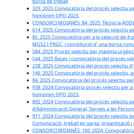
borsa de treball
329_2025 Convocatòria del procés selectiu per 
homònim OPO 2023.
CONSORCI MOIANÈS_84_2025_Tècnic/a AODL d
614_2025 Convocatòria del procès selectiu pe
85_2025 Convocatòria per a la selecció de 4 
MG52 I PRGC, i constitució d' una borsa coma
584_2025 Procés selectiu per màxima urgènci
544_2025 Bases i convocatòria del procés sel
228_2025 Convocatòria del procés selectiu d'
146_2025 Convocatòria del procés selectiu, pe
84_2025 Convocatòria del procés selectiu per 
938_2024 Convocatòria procés selectiu per a la
homònim OPO 2023.
892_2024 Convocatòria del procés selectiu per
d'Administració General, Serveis a les Persone
911_2024 Convocatòria del procés selectiu per
Comunicació, treball en xarxa, organització i
CONSORCI MOIANÈS_160_2024_Convocatòria tèc