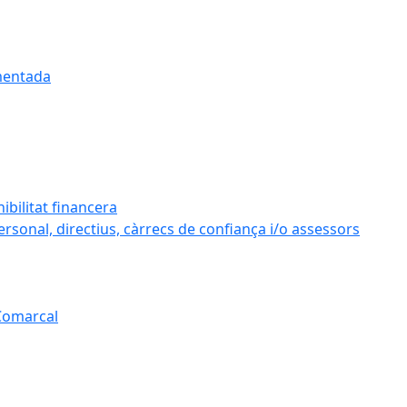
umentada
ibilitat financera
personal, directius, càrrecs de confiança i/o assessors
 Comarcal