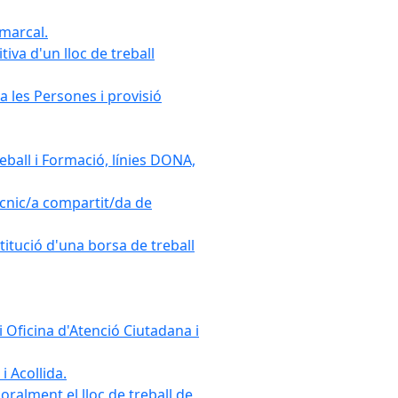
omarcal.
iva d'un lloc de treball
a les Persones i provisió
ball i Formació, línies DONA,
cnic/a compartit/da de
stitució d'una borsa de treball
 Oficina d'Atenció Ciutadana i
i Acollida.
ralment el lloc de treball de