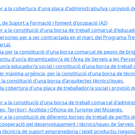
a la cobertura d'una plaça d'administratiu/iva i provisió def
e Suport a Formació i foment d'ocupació (A2)
r a la constitució d'una borsa de treball comarcal d'educad
persones per a ser contractada en el marc del Programa Treb
rcal.
a per la constitució d'una borsa comarcal de peons de bri
ectiu d'un/a dinamitzador/a de l'Àrea de Serveis a les Pers
un/a educador/a social i constitució d'una borsa de treball
r màxima urgència, per la constitució d'una borsa de tècnic
la constitució d'una borsa d'arquitectes tècnics/iques.
 cobertura d'una plaça de treballador/a social i provisió def
 a la constitució d'una borsa de treball comarcal d'administ
s, Territori, Acollida i Oficina de Turisme del Moianès.
 a la constitució de diferents borses de treball de perfils d
 cooperació pel desenvolupament i tècnics/iques de Serveis T
nic/a de suport emprenedoria i teixit productiu (segona