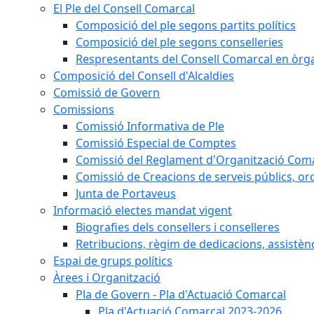
El Ple del Consell Comarcal
Composició del ple segons partits polítics
Composició del ple segons conselleries
Respresentants del Consell Comarcal en òrgan
Composició del Consell d'Alcaldies
Comissió de Govern
Comissions
Comissió Informativa de Ple
Comissió Especial de Comptes
Comissió del Reglament d'Organització Com
Comissió de Creacions de serveis públics, or
Junta de Portaveus
Informació electes mandat vigent
Biografies dels consellers i conselleres
Retribucions, règim de dedicacions, assistèn
Espai de grups polítics
Àrees i Organització
Pla de Govern - Pla d'Actuació Comarcal
Pla d'Actuació Comarcal 2023-2026