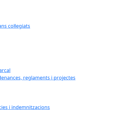
s col·legiats
arcal
denances, reglaments i projectes
cies i indemnitzacions