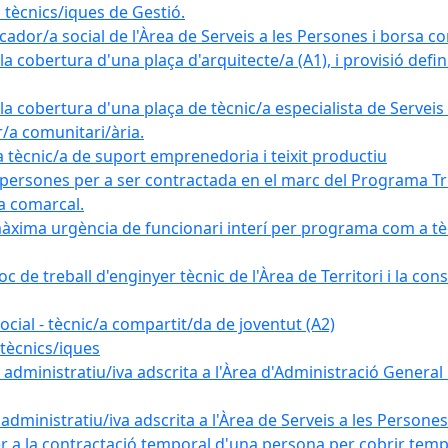
tècnics/iques de Gestió.
ador/a social de l'Àrea de Serveis a les Persones i borsa c
 cobertura d'una plaça d'arquitecte/a (A1), i provisió definit
a cobertura d'una plaça de tècnic/a especialista de Serveis 
r/a comunitari/ària.
cnic/a de suport emprenedoria i teixit productiu
 persones per a ser contractada en el marc del Programa Tre
a comarcal.
àxima urgència de funcionari interí per programa com a tè
c de treball d'enginyer tècnic de l'Àrea de Territori i la con
ial - tècnic/a compartit/da de joventut (A2)
tècnics/iques
dministratiu/iva adscrita a l'Àrea d'Administració General i
ministratiu/iva adscrita a l'Àrea de Serveis a les Persones 
r a la contractació temporal d'una persona per cobrir tempo