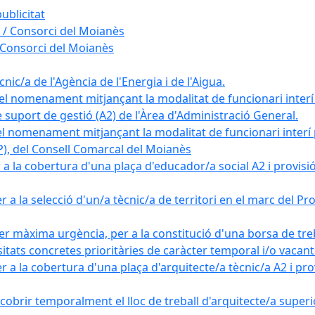
ublicitat
 / Consorci del Moianès
 Consorci del Moianès
ic/a de l'Agència de l'Energia i de l'Aigua.
el nomenament mitjançant la modalitat de funcionari interí
e suport de gestió (A2) de l'Àrea d'Administració General.
el nomenament mitjançant la modalitat de funcionari interí
AP), del Consell Comarcal del Moianès
 la cobertura d'una plaça d'educador/a social A2 i provisió d
 a la selecció d'un/a tècnic/a de territori en el marc del 
er màxima urgència, per a la constitució d'una borsa de tre
sitats concretes prioritàries de caràcter temporal i/o vacant
a la cobertura d'una plaça d'arquitecte/a tècnic/a A2 i provi
obrir temporalment el lloc de treball d'arquitecte/a superio