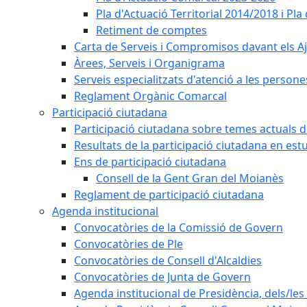
Pla d'Actuació Territorial 2014/2018 i P
Retiment de comptes
Carta de Serveis i Compromisos davant els Aj
Àrees, Serveis i Organigrama
Serveis especialitzats d'atenció a les persone
Reglament Orgànic Comarcal
Participació ciutadana
Participació ciutadana sobre temes actuals d
Resultats de la participació ciutadana en est
Ens de participació ciutadana
Consell de la Gent Gran del Moianès
Reglament de participació ciutadana
Agenda institucional
Convocatòries de la Comissió de Govern
Convocatòries de Ple
Convocatòries de Consell d'Alcaldies
Convocatòries de Junta de Govern
Agenda institucional de Presidència, dels/les 