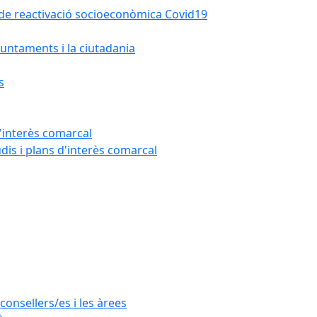
la de reactivació socioeconòmica Covid19
untaments i la ciutadania
s
'interès comarcal
udis i plans d'interès comarcal
consellers/es i les àrees