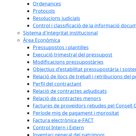
Ordenances
Protocols
Resolucions judicials
Control i classificació de la informació doc
Sistema d'integritat institucional
Àrea Econòmica
Pressupostos i plantilles
Execució trimestral del pressupost
Modificacions pressupostàries
Objectius d'estabilitat pressupostària i sosten
Relació de llocs de treball i retribucions del 
Perfil del contractant
Relació de contractes adjudicats
Relació de contractes menors
Factures de proveïdors rebudes pel Consell
Període mig de pagament i morositat
Factura electrònica e-FACT
Control Intern i Extern
Inventari general del patrimoni