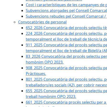
Cost i característiques de les campanyes de p
Subvencions atorgades pel Consell Comarcal
Subvencions rebudes pel Consell Comarcal /
Convocatòries de personal
652_2026 Convocatòria del procés selectiu tècn
224_2026 Convocatòria del procés selectiu, p
temporalment el lloc de treball de tècnic/a d
911_2025 Convocatòria del procés selectiu p
temporalment el lloc de treball de Bidell/a (
83_2026 Convocatòria del procés selectiu per a
homònim OPO 2023.
908_2025 Convocatòria del procés selectiu per
Pràctiques.
801_2025 Convocatòria del procés selectiu, p
treballadors/es socials (A2), per cobrir neces
655_2025 Convocatòria del procés selectiu per 
treball homònim OPO 2023.
661_2025 Convocatòria procés selectiu per a c