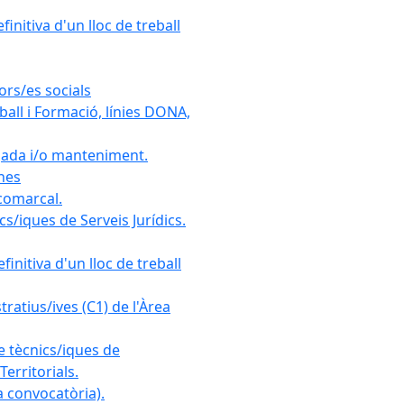
initiva d'un lloc de treball
ors/es socials
all i Formació, línies DONA,
gada i/o manteniment.
ones
 comarcal.
s/iques de Serveis Jurídics.
initiva d'un lloc de treball
ratius/ives (C1) de l'Àrea
e tècnics/iques de
erritorials.
 convocatòria).