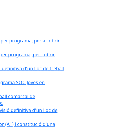
 per programa, per a cobrir
 per programa, per cobrir
efinitiva d'un lloc de treball
Programa SOC-Joves en
ball comarcal de
s.
sió definitiva d'un lloc de
r (A1) i constitució d'una