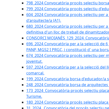
798_2024 Convocatòria procés selectiu borsa 
799_2024 Convocatòria procés selectiu d'educ
604_2024 Convocatòria procés selectiu per a la
d'arquitecte/a (A1).
680_2024 Convocatòria procés selectiu per a l
definitiva d'un lloc de treball de dinamitzado
CONSORCI MOIANÈS_129_2024_Convocatòria tè
696_2024 Convocatòria per a la selecció de 6
PANP, MG52 I PRGC, i constitució d' una bors
674_2024 Convocatòria procés selectiu per m
joventut.
597_2024 Convocatòria per a la selecció del llo
comarcal.
199_2024 Convocatòria borsa d'educador/a soc
248_2024 Convocatòria borsa de arquitectes 
173_2024_Convocatòria procés selectiu plaça a
Turisme.
180_2024 Convocatòria procés selectiu plaça ad
31_2024_ Convocatòria del procés selectiu pe