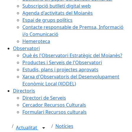
Subscripció butlletí digital web
Agenda d'activitats del Moianès
Espai de grups polítics
Contacte responsable de Premsa, Informació
i/o Comunicació
Hemeroteca
Observatori
Què és l'Observatori Estratègic del Moianès?
Productes i Serveis de l'Observatori
Estudis, plans i projectes aprovats
Xarxa d'Observatoris del Desenvolupament
Econòmic Local (XODEL)
Directoris
Directori de Serveis
Cercador Recursos Culturals
Formulari Recursos culturals
Notícies
Actualitat