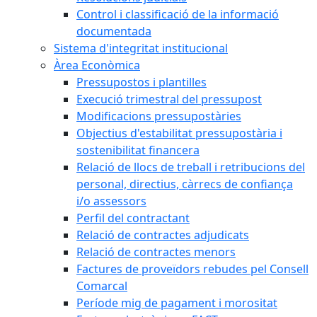
Control i classificació de la informació
documentada
Sistema d'integritat institucional
Àrea Econòmica
Pressupostos i plantilles
Execució trimestral del pressupost
Modificacions pressupostàries
Objectius d'estabilitat pressupostària i
sostenibilitat financera
Relació de llocs de treball i retribucions del
personal, directius, càrrecs de confiança
i/o assessors
Perfil del contractant
Relació de contractes adjudicats
Relació de contractes menors
Factures de proveïdors rebudes pel Consell
Comarcal
Període mig de pagament i morositat