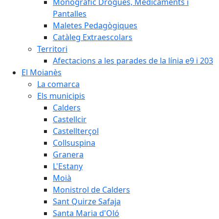
Monogràfic Drogues, Medicaments i
Pantalles
Maletes Pedagògiques
Catàleg Extraescolars
Territori
Afectacions a les parades de la línia e9 i 203
El Moianès
La comarca
Els municipis
Calders
Castellcir
Castellterçol
Collsuspina
Granera
L'Estany
Moià
Monistrol de Calders
Sant Quirze Safaja
Santa Maria d'Oló