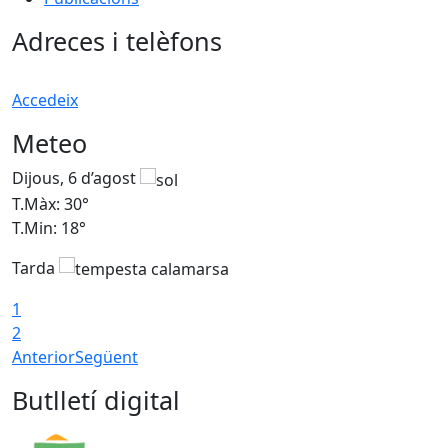
Adreces i telèfons
Accedeix
Meteo
Dijous, 6 d’agost
D
T.Màx: 30°
T
T.Min: 18°
T
Tarda
T
1
2
Anterior
Següent
Butlletí digital