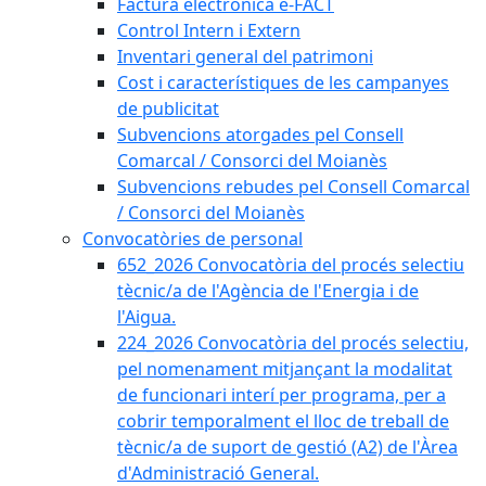
Factura electrònica e-FACT
Control Intern i Extern
Inventari general del patrimoni
Cost i característiques de les campanyes
de publicitat
Subvencions atorgades pel Consell
Comarcal / Consorci del Moianès
Subvencions rebudes pel Consell Comarcal
/ Consorci del Moianès
Convocatòries de personal
652_2026 Convocatòria del procés selectiu
tècnic/a de l'Agència de l'Energia i de
l'Aigua.
224_2026 Convocatòria del procés selectiu,
pel nomenament mitjançant la modalitat
de funcionari interí per programa, per a
cobrir temporalment el lloc de treball de
tècnic/a de suport de gestió (A2) de l'Àrea
d'Administració General.