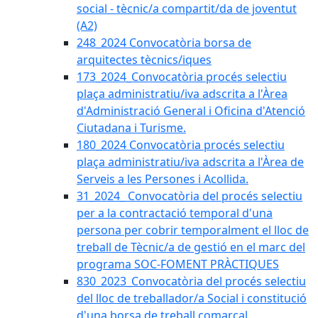
social - tècnic/a compartit/da de joventut
(A2)
248_2024 Convocatòria borsa de
arquitectes tècnics/iques
173_2024_Convocatòria procés selectiu
plaça administratiu/iva adscrita a l'Àrea
d'Administració General i Oficina d'Atenció
Ciutadana i Turisme.
180_2024 Convocatòria procés selectiu
plaça administratiu/iva adscrita a l'Àrea de
Serveis a les Persones i Acollida.
31_2024_ Convocatòria del procés selectiu
per a la contractació temporal d'una
persona per cobrir temporalment el lloc de
treball de Tècnic/a de gestió en el marc del
programa SOC-FOMENT PRÀCTIQUES
830_2023_Convocatòria del procés selectiu
del lloc de treballador/a Social i constitució
d'una borsa de treball comarcal.