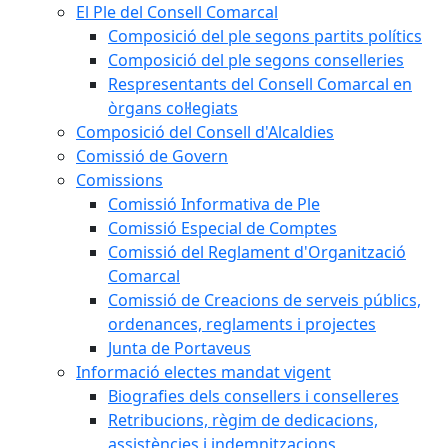
El Ple del Consell Comarcal
Composició del ple segons partits polítics
Composició del ple segons conselleries
Respresentants del Consell Comarcal en
òrgans col·legiats
Composició del Consell d'Alcaldies
Comissió de Govern
Comissions
Comissió Informativa de Ple
Comissió Especial de Comptes
Comissió del Reglament d'Organització
Comarcal
Comissió de Creacions de serveis públics,
ordenances, reglaments i projectes
Junta de Portaveus
Informació electes mandat vigent
Biografies dels consellers i conselleres
Retribucions, règim de dedicacions,
assistències i indemnitzacions