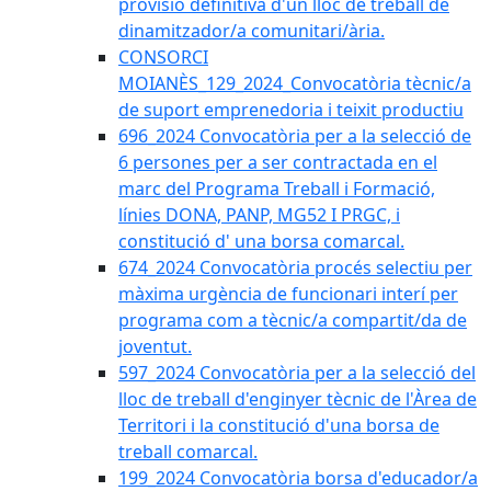
provisió definitiva d'un lloc de treball de
dinamitzador/a comunitari/ària.
CONSORCI
MOIANÈS_129_2024_Convocatòria tècnic/a
de suport emprenedoria i teixit productiu
696_2024 Convocatòria per a la selecció de
6 persones per a ser contractada en el
marc del Programa Treball i Formació,
línies DONA, PANP, MG52 I PRGC, i
constitució d' una borsa comarcal.
674_2024 Convocatòria procés selectiu per
màxima urgència de funcionari interí per
programa com a tècnic/a compartit/da de
joventut.
597_2024 Convocatòria per a la selecció del
lloc de treball d'enginyer tècnic de l'Àrea de
Territori i la constitució d'una borsa de
treball comarcal.
199_2024 Convocatòria borsa d'educador/a