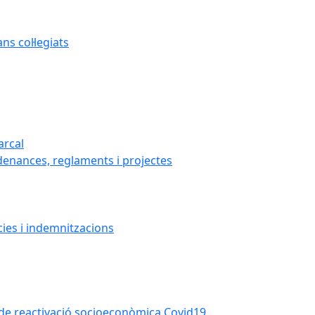
s col·legiats
arcal
denances, reglaments i projectes
cies i indemnitzacions
la de reactivació socioeconòmica Covid19