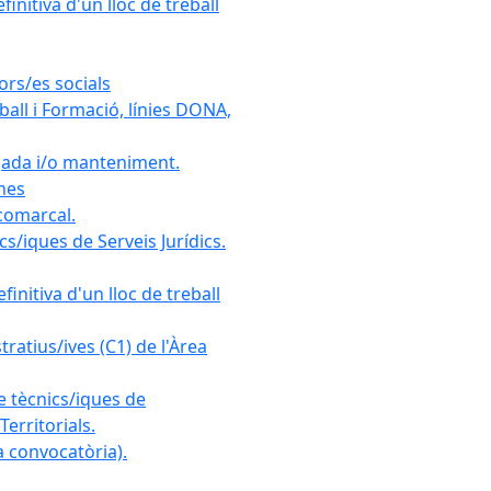
initiva d'un lloc de treball
ors/es socials
all i Formació, línies DONA,
gada i/o manteniment.
ones
 comarcal.
s/iques de Serveis Jurídics.
initiva d'un lloc de treball
ratius/ives (C1) de l'Àrea
e tècnics/iques de
erritorials.
 convocatòria).