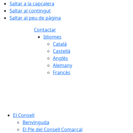
Saltar a la capçalera
Saltar al contingut
Saltar al peu de pàgina
Contactar
Idiomes
Català
Castellà
Anglès
Alemany
Francès
09.08.2026 | 13:33
El Consell
Benvinguda
El Ple del Consell Comarcal