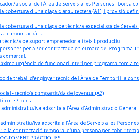
ador/a social de l'Àrea de Serveis a les Persones i borsa c
 cobertura d'una plaça d'arquitecte/a (A1), i provisió definit
a cobertura d'una plaça de tècnic/a especialista de Serveis 
r/a comunitari/ària.
cnic/a de suport emprenedoria i teixit productiu
 persones per a ser contractada en el marc del Programa Tre
a comarcal.
àxima urgència de funcionari interí per programa com a tè
c de treball d'enginyer tècnic de l'Àrea de Territori i la con
ial - tècnic/a compartit/da de joventut (A2)
tècnics/iques
dministratiu/iva adscrita a l'Àrea d'Administració General i
ministratiu/iva adscrita a l'Àrea de Serveis a les Persones 
r a la contractació temporal d'una persona per cobrir tempo
ma SOC-FOMENT PRÀCTIQUES