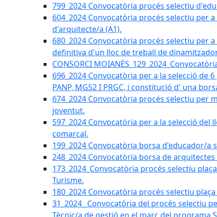
799_2024 Convocatòria procés selectiu d'educ
604_2024 Convocatòria procés selectiu per a la
d'arquitecte/a (A1).
680_2024 Convocatòria procés selectiu per a l
definitiva d'un lloc de treball de dinamitzado
CONSORCI MOIANÈS_129_2024_Convocatòria tè
696_2024 Convocatòria per a la selecció de 6
PANP, MG52 I PRGC, i constitució d' una bors
674_2024 Convocatòria procés selectiu per m
joventut.
597_2024 Convocatòria per a la selecció del llo
comarcal.
199_2024 Convocatòria borsa d'educador/a soc
248_2024 Convocatòria borsa de arquitectes 
173_2024_Convocatòria procés selectiu plaça a
Turisme.
180_2024 Convocatòria procés selectiu plaça ad
31_2024_ Convocatòria del procés selectiu pe
Tècnic/a de gestió en el marc del progra