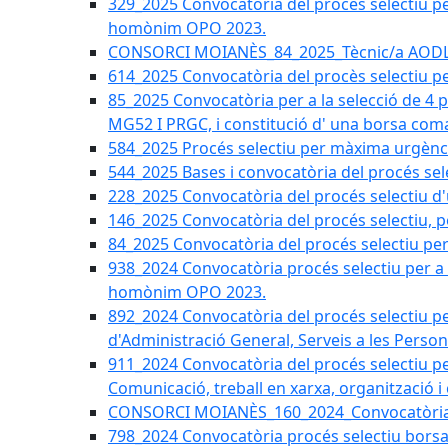
329_2025 Convocatòria del procés selectiu per 
homònim OPO 2023.
CONSORCI MOIANÈS_84_2025_Tècnic/a AODL d
614_2025 Convocatòria del procès selectiu pe
85_2025 Convocatòria per a la selecció de 4 
MG52 I PRGC, i constitució d' una borsa coma
584_2025 Procés selectiu per màxima urgènci
544_2025 Bases i convocatòria del procés sel
228_2025 Convocatòria del procés selectiu d'
146_2025 Convocatòria del procés selectiu, pe
84_2025 Convocatòria del procés selectiu per 
938_2024 Convocatòria procés selectiu per a la
homònim OPO 2023.
892_2024 Convocatòria del procés selectiu per
d'Administració General, Serveis a les Persone
911_2024 Convocatòria del procés selectiu per
Comunicació, treball en xarxa, organització i
CONSORCI MOIANÈS_160_2024_Convocatòria tèc
798_2024 Convocatòria procés selectiu borsa 