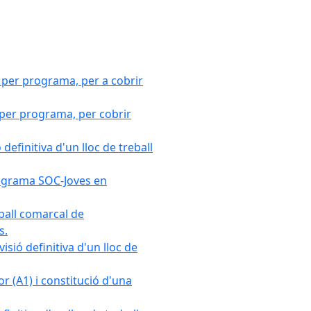
 per programa, per a cobrir
 per programa, per cobrir
efinitiva d'un lloc de treball
Programa SOC-Joves en
ball comarcal de
s.
sió definitiva d'un lloc de
r (A1) i constitució d'una