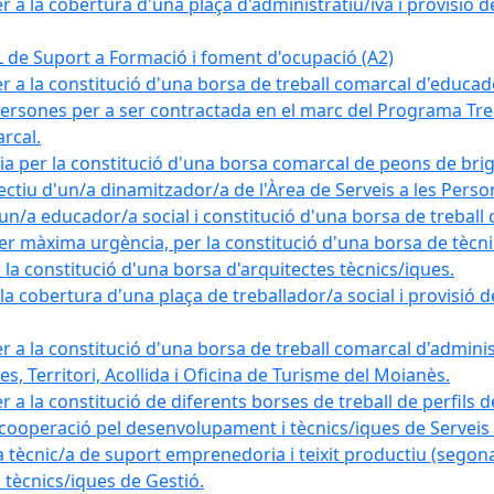
a la cobertura d'una plaça d'administratiu/iva i provisió def
e Suport a Formació i foment d'ocupació (A2)
r a la constitució d'una borsa de treball comarcal d'educad
persones per a ser contractada en el marc del Programa Treb
rcal.
a per la constitució d'una borsa comarcal de peons de bri
ectiu d'un/a dinamitzador/a de l'Àrea de Serveis a les Pers
un/a educador/a social i constitució d'una borsa de treball
r màxima urgència, per la constitució d'una borsa de tècnic
la constitució d'una borsa d'arquitectes tècnics/iques.
 cobertura d'una plaça de treballador/a social i provisió def
 a la constitució d'una borsa de treball comarcal d'administ
s, Territori, Acollida i Oficina de Turisme del Moianès.
 a la constitució de diferents borses de treball de perfils d
 cooperació pel desenvolupament i tècnics/iques de Serveis T
nic/a de suport emprenedoria i teixit productiu (segona
tècnics/iques de Gestió.