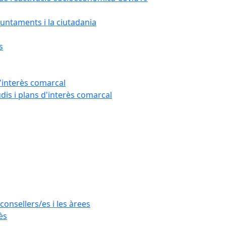
untaments i la ciutadania
s
'interès comarcal
udis i plans d'interès comarcal
consellers/es i les àrees
ès