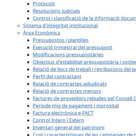
Protocols
Resolucions judicials
Control i classificació de la informació doc
Sistema d'integritat institucional
Àrea Econòmica
Pressupostos i plantilles
Execució trimestral del pressupost
Modificacions pressupostàries
Objectius d'estabilitat pressupostària i sosten
Relació de llocs de treball i retribucions del 
Perfil del contractant
Relació de contractes adjudicats
Relació de contractes menors
Factures de proveïdors rebudes pel Consell
Període mig de pagament i morositat
Factura electrònica e-FACT
Control Intern i Extern
Inventari general del patrimoni
Cost i característiques de les campanyes de p