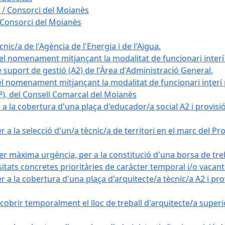
 / Consorci del Moianès
 Consorci del Moianès
ic/a de l'Agència de l'Energia i de l'Aigua.
el nomenament mitjançant la modalitat de funcionari interí
e suport de gestió (A2) de l'Àrea d'Administració General.
el nomenament mitjançant la modalitat de funcionari interí
AP), del Consell Comarcal del Moianès
 la cobertura d'una plaça d'educador/a social A2 i provisió d
 a la selecció d'un/a tècnic/a de territori en el marc del 
er màxima urgència, per a la constitució d'una borsa de tre
sitats concretes prioritàries de caràcter temporal i/o vacant
a la cobertura d'una plaça d'arquitecte/a tècnic/a A2 i provi
obrir temporalment el lloc de treball d'arquitecte/a superio