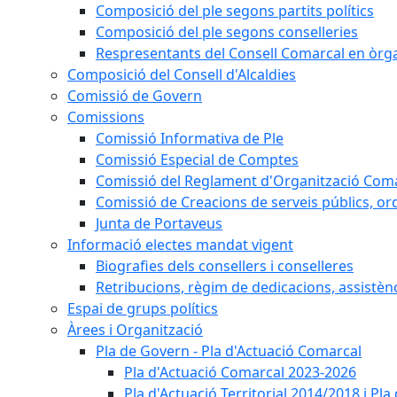
Composició del ple segons partits polítics
Composició del ple segons conselleries
Respresentants del Consell Comarcal en òrgan
Composició del Consell d'Alcaldies
Comissió de Govern
Comissions
Comissió Informativa de Ple
Comissió Especial de Comptes
Comissió del Reglament d'Organització Com
Comissió de Creacions de serveis públics, or
Junta de Portaveus
Informació electes mandat vigent
Biografies dels consellers i conselleres
Retribucions, règim de dedicacions, assistèn
Espai de grups polítics
Àrees i Organització
Pla de Govern - Pla d'Actuació Comarcal
Pla d'Actuació Comarcal 2023-2026
Pla d'Actuació Territorial 2014/2018 i P