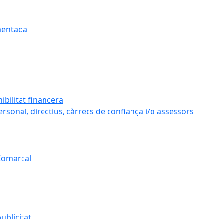
umentada
ibilitat financera
personal, directius, càrrecs de confiança i/o assessors
 Comarcal
ublicitat