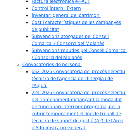
Factura electrònica e-FACT
Control Intern i Extern
Inventari general del patrimoni
Cost i característiques de les campanyes
de publicitat
Subvencions atorgades pel Consell
Comarcal / Consorci del Moianès
Subvencions rebudes pel Consell Comarcal
/ Consorci del Moianès
Convocatòries de personal
652_2026 Convocatòria del procés selectiu
tècnic/a de l'Agència de l'Energia i de
l'Aigua.
224_2026 Convocatòria del procés selectiu,
pel nomenament mitjançant la modalitat
de funcionari interí per programa, per a
cobrir temporalment el lloc de treball de
tècnic/a de suport de gestió (A2) de l'Àrea
d'Administració General.