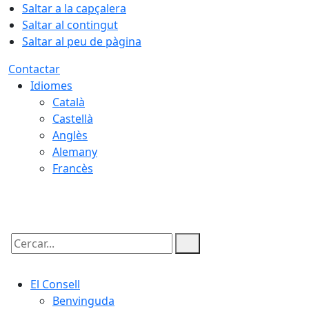
Saltar a la capçalera
Saltar al contingut
Saltar al peu de pàgina
Contactar
Idiomes
Català
Castellà
Anglès
Alemany
Francès
10.08.2026 | 04:39
Cercar:
El Consell
Benvinguda