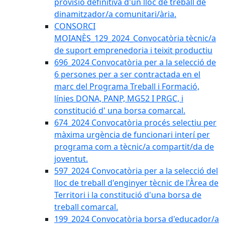
provisió definitiva d'un lloc de treball de
dinamitzador/a comunitari/ària.
CONSORCI
MOIANÈS_129_2024_Convocatòria tècnic/a
de suport emprenedoria i teixit productiu
696_2024 Convocatòria per a la selecció de
6 persones per a ser contractada en el
marc del Programa Treball i Formació,
línies DONA, PANP, MG52 I PRGC, i
constitució d' una borsa comarcal.
674_2024 Convocatòria procés selectiu per
màxima urgència de funcionari interí per
programa com a tècnic/a compartit/da de
joventut.
597_2024 Convocatòria per a la selecció del
lloc de treball d'enginyer tècnic de l'Àrea de
Territori i la constitució d'una borsa de
treball comarcal.
199_2024 Convocatòria borsa d'educador/a