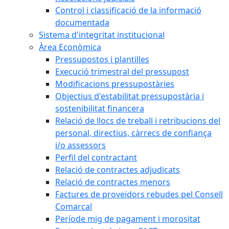
Control i classificació de la informació
documentada
Sistema d'integritat institucional
Àrea Econòmica
Pressupostos i plantilles
Execució trimestral del pressupost
Modificacions pressupostàries
Objectius d'estabilitat pressupostària i
sostenibilitat financera
Relació de llocs de treball i retribucions del
personal, directius, càrrecs de confiança
i/o assessors
Perfil del contractant
Relació de contractes adjudicats
Relació de contractes menors
Factures de proveïdors rebudes pel Consell
Comarcal
Període mig de pagament i morositat