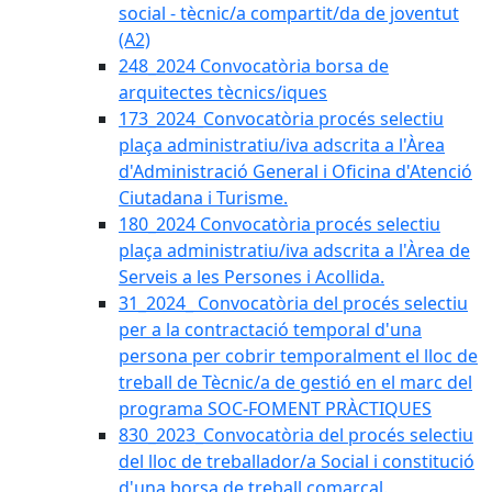
social - tècnic/a compartit/da de joventut
(A2)
248_2024 Convocatòria borsa de
arquitectes tècnics/iques
173_2024_Convocatòria procés selectiu
plaça administratiu/iva adscrita a l'Àrea
d'Administració General i Oficina d'Atenció
Ciutadana i Turisme.
180_2024 Convocatòria procés selectiu
plaça administratiu/iva adscrita a l'Àrea de
Serveis a les Persones i Acollida.
31_2024_ Convocatòria del procés selectiu
per a la contractació temporal d'una
persona per cobrir temporalment el lloc de
treball de Tècnic/a de gestió en el marc del
programa SOC-FOMENT PRÀCTIQUES
830_2023_Convocatòria del procés selectiu
del lloc de treballador/a Social i constitució
d'una borsa de treball comarcal.