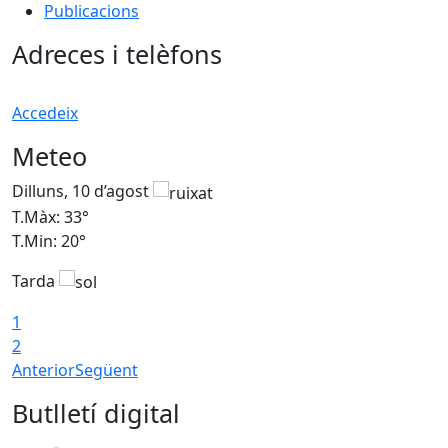
Publicacions
Adreces i telèfons
Accedeix
Meteo
Dilluns, 10 d’agost
D
T.Màx: 33°
T
T.Min: 20°
T
Tarda
T
1
2
Anterior
Següent
Butlletí digital