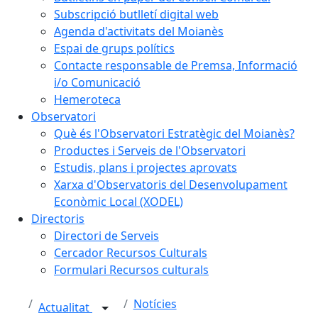
Subscripció butlletí digital web
Agenda d'activitats del Moianès
Espai de grups polítics
Contacte responsable de Premsa, Informació
i/o Comunicació
Hemeroteca
Observatori
Què és l'Observatori Estratègic del Moianès?
Productes i Serveis de l'Observatori
Estudis, plans i projectes aprovats
Xarxa d'Observatoris del Desenvolupament
Econòmic Local (XODEL)
Directoris
Directori de Serveis
Cercador Recursos Culturals
Formulari Recursos culturals
Notícies
Actualitat