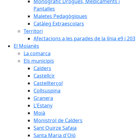
Monogràfic Drogues, Medicaments i
Pantalles
Maletes Pedagògiques
Catàleg Extraescolars
Territori
Afectacions a les parades de la línia e9 i 203
El Moianès
La comarca
Els municipis
Calders
Castellcir
Castellterçol
Collsuspina
Granera
L'Estany
Moià
Monistrol de Calders
Sant Quirze Safaja
Santa Maria d'Oló