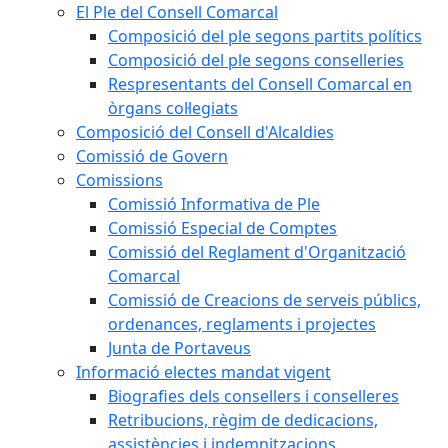
El Ple del Consell Comarcal
Composició del ple segons partits polítics
Composició del ple segons conselleries
Respresentants del Consell Comarcal en
òrgans col·legiats
Composició del Consell d'Alcaldies
Comissió de Govern
Comissions
Comissió Informativa de Ple
Comissió Especial de Comptes
Comissió del Reglament d'Organització
Comarcal
Comissió de Creacions de serveis públics,
ordenances, reglaments i projectes
Junta de Portaveus
Informació electes mandat vigent
Biografies dels consellers i conselleres
Retribucions, règim de dedicacions,
assistències i indemnitzacions