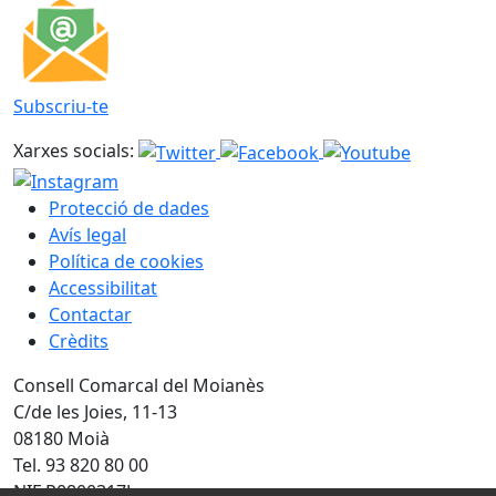
Subscriu-te
Xarxes socials:
Protecció de dades
Avís legal
Política de cookies
Accessibilitat
Contactar
Crèdits
Consell Comarcal del Moianès
C/de les Joies, 11-13
08180 Moià
Tel. 93 820 80 00
NIF P0800317J