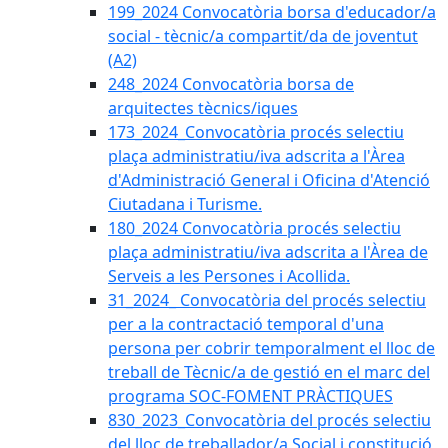
199_2024 Convocatòria borsa d'educador/a
social - tècnic/a compartit/da de joventut
(A2)
248_2024 Convocatòria borsa de
arquitectes tècnics/iques
173_2024_Convocatòria procés selectiu
plaça administratiu/iva adscrita a l'Àrea
d'Administració General i Oficina d'Atenció
Ciutadana i Turisme.
180_2024 Convocatòria procés selectiu
plaça administratiu/iva adscrita a l'Àrea de
Serveis a les Persones i Acollida.
31_2024_ Convocatòria del procés selectiu
per a la contractació temporal d'una
persona per cobrir temporalment el lloc de
treball de Tècnic/a de gestió en el marc del
programa SOC-FOMENT PRÀCTIQUES
830_2023_Convocatòria del procés selectiu
del lloc de treballador/a Social i constitució