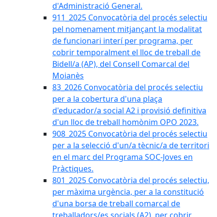
d'Administració General.
911_2025 Convocatòria del procés selectiu
pel nomenament mitjançant la modalitat
de funcionari interí per programa, per
cobrir temporalment el lloc de treball de
Bidell/a (AP), del Consell Comarcal del
Moianès
83_2026 Convocatòria del procés selectiu
per a la cobertura d'una plaça
d'educador/a social A2 i provisió definitiva
d'un lloc de treball homònim OPO 2023.
908_2025 Convocatòria del procés selectiu
per a la selecció d'un/a tècnic/a de territori
en el marc del Programa SOC-Joves en
Pràctiques.
801_2025 Convocatòria del procés selectiu,
per màxima urgència, per a la constitució
d'una borsa de treball comarcal de
treballadors/es socials (A2), per cobrir