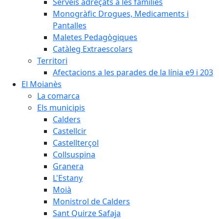
Serveis adreçats a les famílies
Monogràfic Drogues, Medicaments i
Pantalles
Maletes Pedagògiques
Catàleg Extraescolars
Territori
Afectacions a les parades de la línia e9 i 203
El Moianès
La comarca
Els municipis
Calders
Castellcir
Castellterçol
Collsuspina
Granera
L'Estany
Moià
Monistrol de Calders
Sant Quirze Safaja