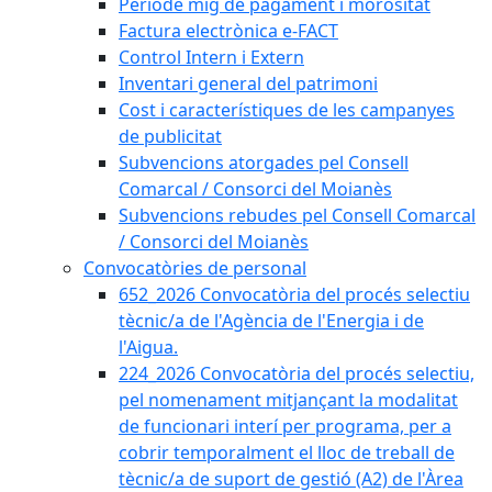
Període mig de pagament i morositat
Factura electrònica e-FACT
Control Intern i Extern
Inventari general del patrimoni
Cost i característiques de les campanyes
de publicitat
Subvencions atorgades pel Consell
Comarcal / Consorci del Moianès
Subvencions rebudes pel Consell Comarcal
/ Consorci del Moianès
Convocatòries de personal
652_2026 Convocatòria del procés selectiu
tècnic/a de l'Agència de l'Energia i de
l'Aigua.
224_2026 Convocatòria del procés selectiu,
pel nomenament mitjançant la modalitat
de funcionari interí per programa, per a
cobrir temporalment el lloc de treball de
tècnic/a de suport de gestió (A2) de l'Àrea