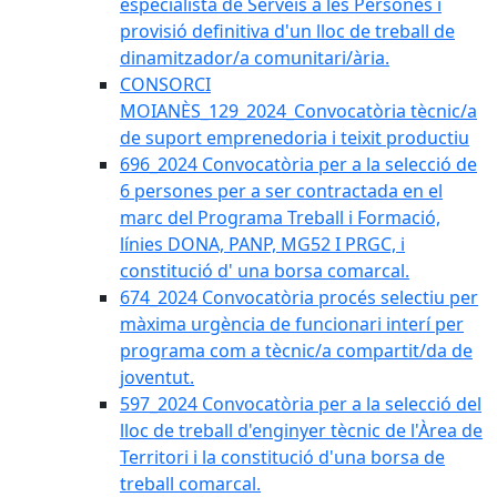
especialista de Serveis a les Persones i
provisió definitiva d'un lloc de treball de
dinamitzador/a comunitari/ària.
CONSORCI
MOIANÈS_129_2024_Convocatòria tècnic/a
de suport emprenedoria i teixit productiu
696_2024 Convocatòria per a la selecció de
6 persones per a ser contractada en el
marc del Programa Treball i Formació,
línies DONA, PANP, MG52 I PRGC, i
constitució d' una borsa comarcal.
674_2024 Convocatòria procés selectiu per
màxima urgència de funcionari interí per
programa com a tècnic/a compartit/da de
joventut.
597_2024 Convocatòria per a la selecció del
lloc de treball d'enginyer tècnic de l'Àrea de
Territori i la constitució d'una borsa de
treball comarcal.