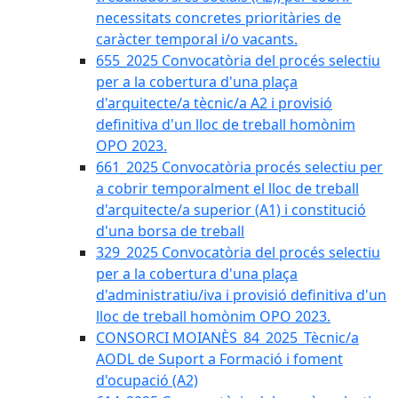
necessitats concretes prioritàries de
caràcter temporal i/o vacants.
655_2025 Convocatòria del procés selectiu
per a la cobertura d'una plaça
d'arquitecte/a tècnic/a A2 i provisió
definitiva d'un lloc de treball homònim
OPO 2023.
661_2025 Convocatòria procés selectiu per
a cobrir temporalment el lloc de treball
d'arquitecte/a superior (A1) i constitució
d'una borsa de treball
329_2025 Convocatòria del procés selectiu
per a la cobertura d'una plaça
d'administratiu/iva i provisió definitiva d'un
lloc de treball homònim OPO 2023.
CONSORCI MOIANÈS_84_2025_Tècnic/a
AODL de Suport a Formació i foment
d'ocupació (A2)