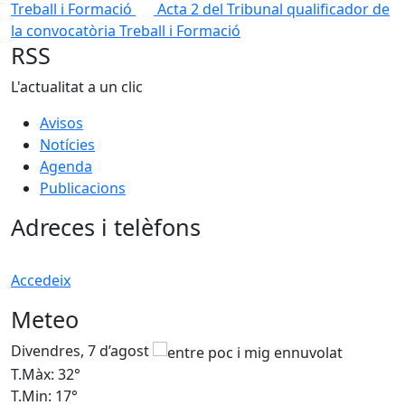
Treball i Formació
Acta 2 del Tribunal qualificador de
la convocatòria Treball i Formació
RSS
L'actualitat a un clic
Avisos
Notícies
Agenda
Publicacions
Adreces i telèfons
Accedeix
Meteo
Divendres, 7 d’agost
D
T.Màx: 32°
T
T.Min: 17°
T