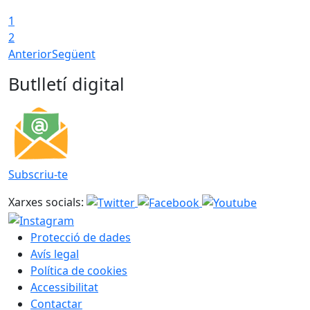
1
T
2
Anterior
Següent
Butlletí digital
Subscriu-te
Xarxes socials:
Protecció de dades
Avís legal
Política de cookies
Accessibilitat
Contactar