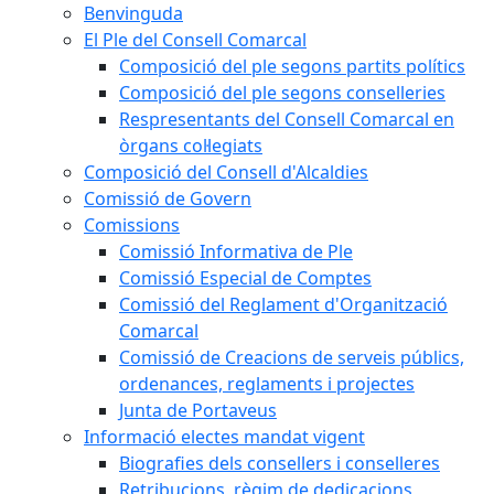
Benvinguda
El Ple del Consell Comarcal
Composició del ple segons partits polítics
Composició del ple segons conselleries
Respresentants del Consell Comarcal en
òrgans col·legiats
Composició del Consell d'Alcaldies
Comissió de Govern
Comissions
Comissió Informativa de Ple
Comissió Especial de Comptes
Comissió del Reglament d'Organització
Comarcal
Comissió de Creacions de serveis públics,
ordenances, reglaments i projectes
Junta de Portaveus
Informació electes mandat vigent
Biografies dels consellers i conselleres
Retribucions, règim de dedicacions,