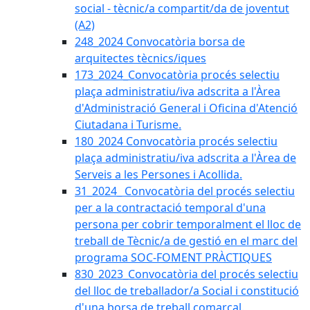
social - tècnic/a compartit/da de joventut
(A2)
248_2024 Convocatòria borsa de
arquitectes tècnics/iques
173_2024_Convocatòria procés selectiu
plaça administratiu/iva adscrita a l'Àrea
d'Administració General i Oficina d'Atenció
Ciutadana i Turisme.
180_2024 Convocatòria procés selectiu
plaça administratiu/iva adscrita a l'Àrea de
Serveis a les Persones i Acollida.
31_2024_ Convocatòria del procés selectiu
per a la contractació temporal d'una
persona per cobrir temporalment el lloc de
treball de Tècnic/a de gestió en el marc del
programa SOC-FOMENT PRÀCTIQUES
830_2023_Convocatòria del procés selectiu
del lloc de treballador/a Social i constitució
d'una borsa de treball comarcal.