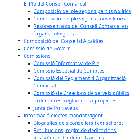
El Ple del Consell Comarcal
Composició del ple segons partits polítics
Composició del ple segons conselleries
Respresentants del Consell Comarcal en
òrgans col·legiats
Composició del Consell d'Alcaldies
Comissió de Govern
Comissions
Comissió Informativa de Ple
Comissió Especial de Comptes
Comissió del Reglament d'Organització
Comarcal
Comissió de Creacions de serveis públics,
ordenances, reglaments i projectes
Junta de Portaveus
Informació electes mandat vigent
Biografies dels consellers i conselleres
Retribucions, règim de dedicacions,
assistències i indemnitzacions