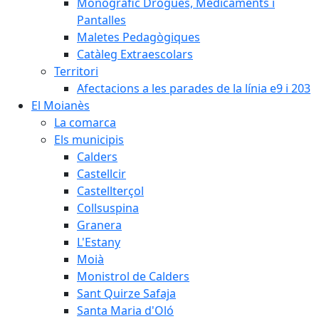
Monogràfic Drogues, Medicaments i
Pantalles
Maletes Pedagògiques
Catàleg Extraescolars
Territori
Afectacions a les parades de la línia e9 i 203
El Moianès
La comarca
Els municipis
Calders
Castellcir
Castellterçol
Collsuspina
Granera
L'Estany
Moià
Monistrol de Calders
Sant Quirze Safaja
Santa Maria d'Oló