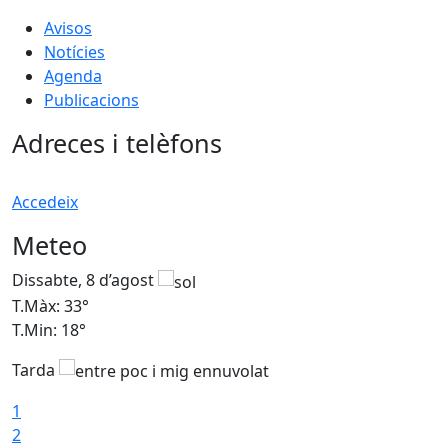
Avisos
Notícies
Agenda
Publicacions
Adreces i telèfons
Accedeix
Meteo
Dissabte, 8 d’agost
D
T.Màx: 33°
T
T.Min: 18°
T
Tarda
1
2