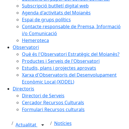
Subscripció butlletí digital web
Agenda d'activitats del Moianès
Espai de grups polítics
Contacte responsable de Premsa, Informació
i/o Comunicació
Hemeroteca
Observatori
Què és l'Observatori Estratègic del Moianès?
Productes i Serveis de l'Observatori
Estudis, plans i projectes aprovats
Xarxa d'Observatoris del Desenvolupament
Econòmic Local (XODEL)
Directoris
Directori de Serveis
Cercador Recursos Culturals
Formulari Recursos culturals
Notícies
Actualitat