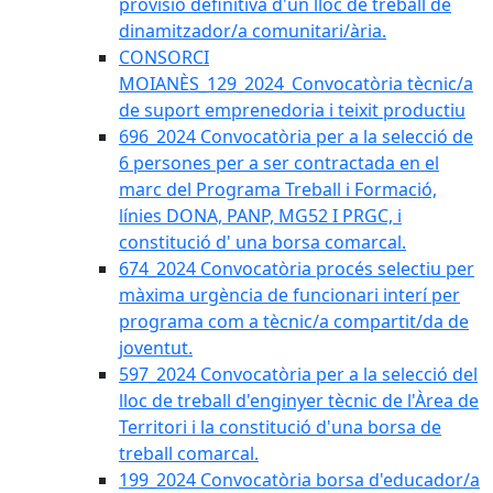
provisió definitiva d'un lloc de treball de
dinamitzador/a comunitari/ària.
CONSORCI
MOIANÈS_129_2024_Convocatòria tècnic/a
de suport emprenedoria i teixit productiu
696_2024 Convocatòria per a la selecció de
6 persones per a ser contractada en el
marc del Programa Treball i Formació,
línies DONA, PANP, MG52 I PRGC, i
constitució d' una borsa comarcal.
674_2024 Convocatòria procés selectiu per
màxima urgència de funcionari interí per
programa com a tècnic/a compartit/da de
joventut.
597_2024 Convocatòria per a la selecció del
lloc de treball d'enginyer tècnic de l'Àrea de
Territori i la constitució d'una borsa de
treball comarcal.
199_2024 Convocatòria borsa d'educador/a