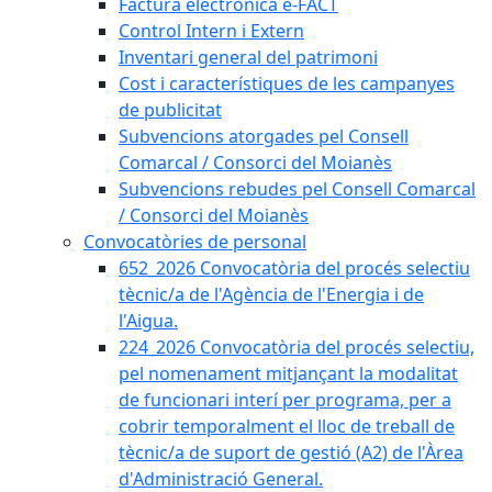
Factura electrònica e-FACT
Control Intern i Extern
Inventari general del patrimoni
Cost i característiques de les campanyes
de publicitat
Subvencions atorgades pel Consell
Comarcal / Consorci del Moianès
Subvencions rebudes pel Consell Comarcal
/ Consorci del Moianès
Convocatòries de personal
652_2026 Convocatòria del procés selectiu
tècnic/a de l'Agència de l'Energia i de
l'Aigua.
224_2026 Convocatòria del procés selectiu,
pel nomenament mitjançant la modalitat
de funcionari interí per programa, per a
cobrir temporalment el lloc de treball de
tècnic/a de suport de gestió (A2) de l'Àrea
d'Administració General.