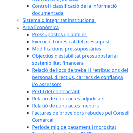
Control i classificació de la informació
documentada
Sistema d'integritat institucional
Àrea Econòmica
Pressupostos i plantilles
Execució trimestral del pressupost
Modificacions pressupostàries
Objectius d'estabilitat pressupostària i
sostenibilitat financera
Relació de llocs de treball i retribucions del
personal, directius, càrrecs de confiança
i/o assessors
Perfil del contractant
Relació de contractes adjudicats
Relació de contractes menors
Factures de proveïdors rebudes pel Consell
Comarcal
Període mig de pagament i morositat