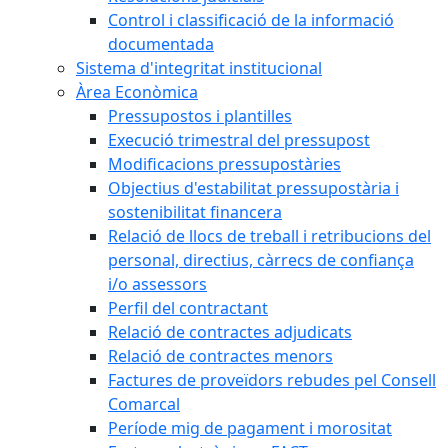
Control i classificació de la informació
documentada
Sistema d'integritat institucional
Àrea Econòmica
Pressupostos i plantilles
Execució trimestral del pressupost
Modificacions pressupostàries
Objectius d'estabilitat pressupostària i
sostenibilitat financera
Relació de llocs de treball i retribucions del
personal, directius, càrrecs de confiança
i/o assessors
Perfil del contractant
Relació de contractes adjudicats
Relació de contractes menors
Factures de proveïdors rebudes pel Consell
Comarcal
Període mig de pagament i morositat