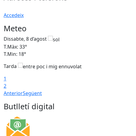
Accedeix
Meteo
Dissabte, 8 d’agost
D
T.Màx: 33°
T
T.Min: 18°
T
Tarda
1
2
Anterior
Següent
Butlletí digital