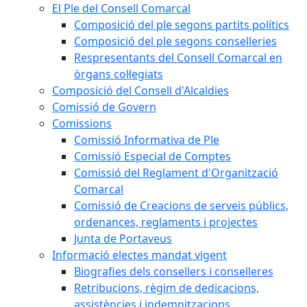
El Ple del Consell Comarcal
Composició del ple segons partits polítics
Composició del ple segons conselleries
Respresentants del Consell Comarcal en
òrgans col·legiats
Composició del Consell d'Alcaldies
Comissió de Govern
Comissions
Comissió Informativa de Ple
Comissió Especial de Comptes
Comissió del Reglament d'Organització
Comarcal
Comissió de Creacions de serveis públics,
ordenances, reglaments i projectes
Junta de Portaveus
Informació electes mandat vigent
Biografies dels consellers i conselleres
Retribucions, règim de dedicacions,
assistències i indemnitzacions