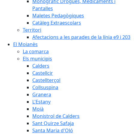
Monogràfic Drogues, Medicaments i
Pantalles
Maletes Pedagògiques
Catàleg Extraescolars
Territori
Afectacions a les parades de la línia e9 i 203
El Moianès
La comarca
Els municipis
Calders
Castellcir
Castellterçol
Collsuspina
Granera
L'Estany
Moià
Monistrol de Calders
Sant Quirze Safaja
Santa Maria d'Oló