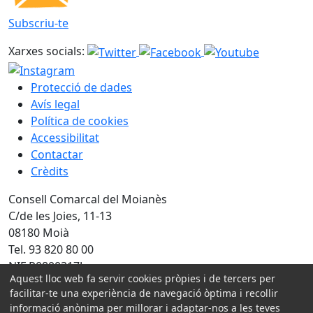
Subscriu-te
Xarxes socials:
Protecció de dades
Avís legal
Política de cookies
Accessibilitat
Contactar
Crèdits
Consell Comarcal del Moianès
C/de les Joies, 11-13
08180 Moià
Tel. 93 820 80 00
NIF P0800317J
Aquest lloc web fa servir cookies pròpies i de tercers per
facilitar-te una experiència de navegació òptima i recollir
Amb la col·laboració de:
informació anònima per millorar i adaptar-nos a les teves