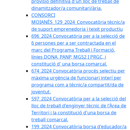
provisió definitiva d'un lloc de treball de
dinamitzador/a comunitari/ària.
CONSORCI
MOIANÈS_129_2024_Convocatòria tècnic/a
de suport emprenedoria i teixit productiu
696_2024 Convocatòria per a la selecció de
6 persones per a ser contractada en el
marc del Programa Treball i Formació,
línies DONA, PANP, MG52 I PRGC, i
constitució d' una borsa comarcal.
674_2024 Convocatòria procés selectiu per
màxima urgència de funcionari interí per
programa com a tècnic/a compartit/da de
joventut.
597_2024 Convocatòria per a la selecció del
lloc de treball d'enginyer tècnic de l'Àrea de
Territori i la constitució d'una borsa de
treball comarcal.
199_2024 Convocatòria borsa d'educador/a