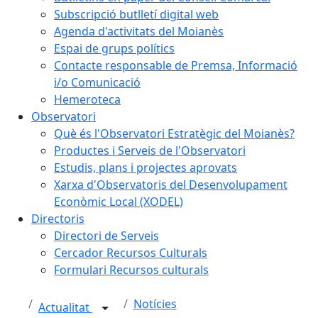
Subscripció butlletí digital web
Agenda d'activitats del Moianès
Espai de grups polítics
Contacte responsable de Premsa, Informació
i/o Comunicació
Hemeroteca
Observatori
Què és l'Observatori Estratègic del Moianès?
Productes i Serveis de l'Observatori
Estudis, plans i projectes aprovats
Xarxa d'Observatoris del Desenvolupament
Econòmic Local (XODEL)
Directoris
Directori de Serveis
Cercador Recursos Culturals
Formulari Recursos culturals
Notícies
Actualitat