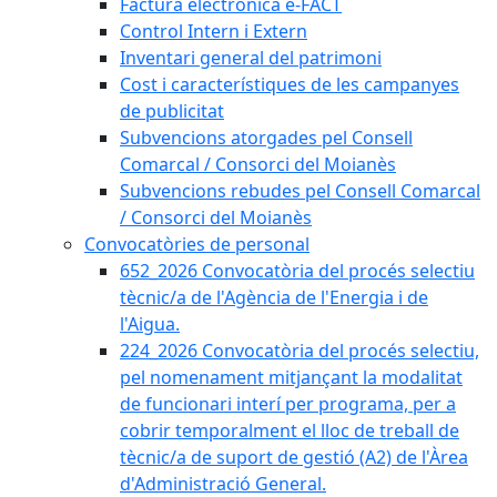
Factura electrònica e-FACT
Control Intern i Extern
Inventari general del patrimoni
Cost i característiques de les campanyes
de publicitat
Subvencions atorgades pel Consell
Comarcal / Consorci del Moianès
Subvencions rebudes pel Consell Comarcal
/ Consorci del Moianès
Convocatòries de personal
652_2026 Convocatòria del procés selectiu
tècnic/a de l'Agència de l'Energia i de
l'Aigua.
224_2026 Convocatòria del procés selectiu,
pel nomenament mitjançant la modalitat
de funcionari interí per programa, per a
cobrir temporalment el lloc de treball de
tècnic/a de suport de gestió (A2) de l'Àrea
d'Administració General.