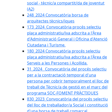
social - tècnic/a compartit/da de joventut
(A2)
248_2024 Convocatòria borsa de
arquitectes tècnics/iques
173_2024_Convocatòria procés selectiu
plaça administratiu/iva adscrita a l'Àrea
d'Administració General i Oficina d'Atenció
Ciutadana i Turisme.
180_2024 Convocatòria procés selectiu
plaça administratiu/iva adscrita a l'Àrea de
Serveis a les Persones i Acollida.
31_2024_ Convocatòria del procés selectiu
per a la contractació temporal d'una
persona per cobrir temporalment el lloc de
treball de Tècnic/a de gestió en el marc del
programa SOC-FOMENT PRÀCTIQUES
830_2023_Convocatòria del procés selectiu
del lloc de treballador/a Social i constitució
d'una borsa de treball comarcal.