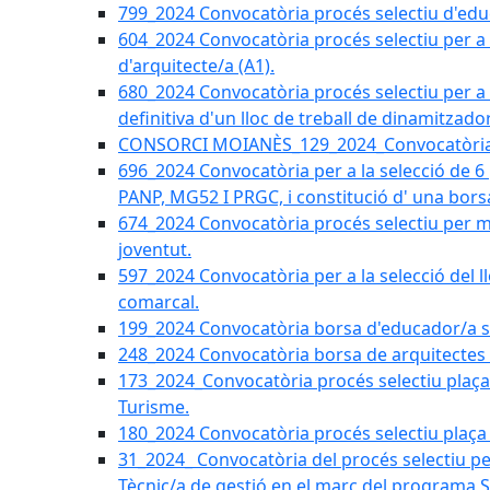
799_2024 Convocatòria procés selectiu d'educ
604_2024 Convocatòria procés selectiu per a la
d'arquitecte/a (A1).
680_2024 Convocatòria procés selectiu per a l
definitiva d'un lloc de treball de dinamitzado
CONSORCI MOIANÈS_129_2024_Convocatòria tè
696_2024 Convocatòria per a la selecció de 6
PANP, MG52 I PRGC, i constitució d' una bors
674_2024 Convocatòria procés selectiu per m
joventut.
597_2024 Convocatòria per a la selecció del llo
comarcal.
199_2024 Convocatòria borsa d'educador/a soc
248_2024 Convocatòria borsa de arquitectes 
173_2024_Convocatòria procés selectiu plaça a
Turisme.
180_2024 Convocatòria procés selectiu plaça ad
31_2024_ Convocatòria del procés selectiu pe
Tècnic/a de gestió en el marc del progra