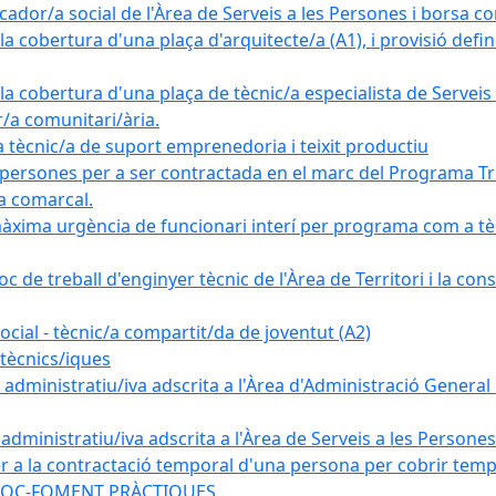
ador/a social de l'Àrea de Serveis a les Persones i borsa c
 cobertura d'una plaça d'arquitecte/a (A1), i provisió definit
a cobertura d'una plaça de tècnic/a especialista de Serveis 
r/a comunitari/ària.
cnic/a de suport emprenedoria i teixit productiu
 persones per a ser contractada en el marc del Programa Tre
a comarcal.
àxima urgència de funcionari interí per programa com a tè
c de treball d'enginyer tècnic de l'Àrea de Territori i la con
ial - tècnic/a compartit/da de joventut (A2)
tècnics/iques
dministratiu/iva adscrita a l'Àrea d'Administració General i
ministratiu/iva adscrita a l'Àrea de Serveis a les Persones 
r a la contractació temporal d'una persona per cobrir tempo
ma SOC-FOMENT PRÀCTIQUES