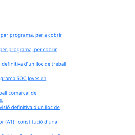
 per programa, per a cobrir
 per programa, per cobrir
efinitiva d'un lloc de treball
Programa SOC-Joves en
ball comarcal de
s.
sió definitiva d'un lloc de
r (A1) i constitució d'una