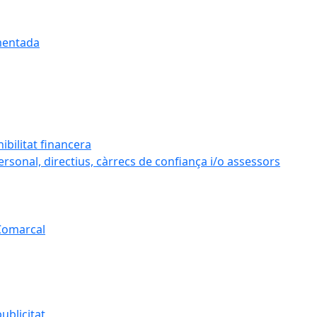
umentada
ibilitat financera
personal, directius, càrrecs de confiança i/o assessors
 Comarcal
ublicitat