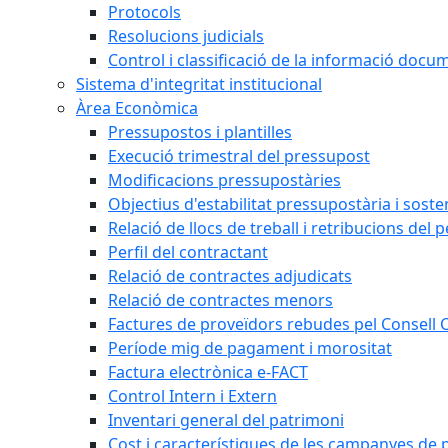
Protocols
Resolucions judicials
Control i classificació de la informació doc
Sistema d'integritat institucional
Àrea Econòmica
Pressupostos i plantilles
Execució trimestral del pressupost
Modificacions pressupostàries
Objectius d'estabilitat pressupostària i sosten
Relació de llocs de treball i retribucions del 
Perfil del contractant
Relació de contractes adjudicats
Relació de contractes menors
Factures de proveïdors rebudes pel Consell
Període mig de pagament i morositat
Factura electrònica e-FACT
Control Intern i Extern
Inventari general del patrimoni
Cost i característiques de les campanyes de p