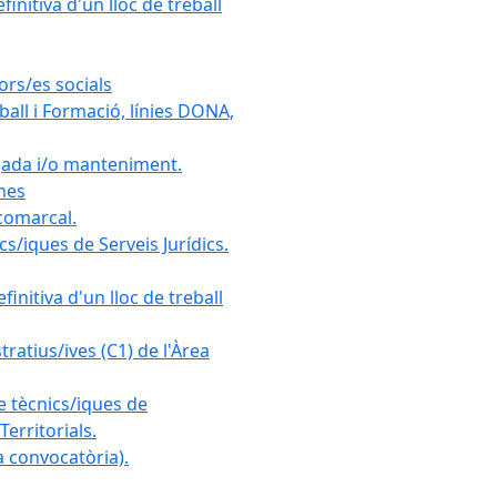
initiva d'un lloc de treball
ors/es socials
all i Formació, línies DONA,
gada i/o manteniment.
ones
 comarcal.
s/iques de Serveis Jurídics.
initiva d'un lloc de treball
ratius/ives (C1) de l'Àrea
e tècnics/iques de
erritorials.
 convocatòria).