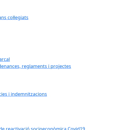
s col·legiats
arcal
denances, reglaments i projectes
cies i indemnitzacions
la de reactivació socioeconòmica Covid19