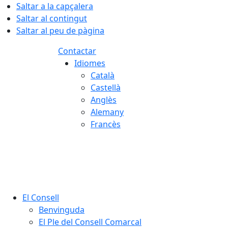
Saltar a la capçalera
Saltar al contingut
Saltar al peu de pàgina
Contactar
Idiomes
Català
Castellà
Anglès
Alemany
Francès
07.08.2026 | 21:26
El Consell
Benvinguda
El Ple del Consell Comarcal