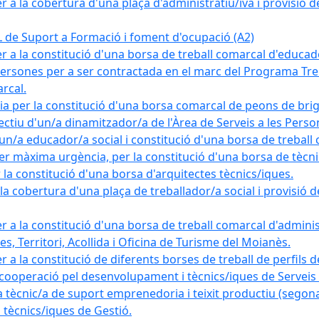
a la cobertura d'una plaça d'administratiu/iva i provisió def
e Suport a Formació i foment d'ocupació (A2)
r a la constitució d'una borsa de treball comarcal d'educad
persones per a ser contractada en el marc del Programa Treb
rcal.
a per la constitució d'una borsa comarcal de peons de bri
ectiu d'un/a dinamitzador/a de l'Àrea de Serveis a les Pers
un/a educador/a social i constitució d'una borsa de treball
r màxima urgència, per la constitució d'una borsa de tècnic
la constitució d'una borsa d'arquitectes tècnics/iques.
 cobertura d'una plaça de treballador/a social i provisió def
 a la constitució d'una borsa de treball comarcal d'administ
s, Territori, Acollida i Oficina de Turisme del Moianès.
 a la constitució de diferents borses de treball de perfils d
 cooperació pel desenvolupament i tècnics/iques de Serveis T
nic/a de suport emprenedoria i teixit productiu (segona
tècnics/iques de Gestió.