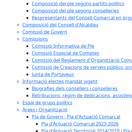
Composició del ple segons partits polítics
Composició del ple segons conselleries
Respresentants del Consell Comarcal en òrgan
Composició del Consell d'Alcaldies
Comissió de Govern
Comissions
Comissió Informativa de Ple
Comissió Especial de Comptes
Comissió del Reglament d'Organització Com
Comissió de Creacions de serveis públics, or
Junta de Portaveus
Informació electes mandat vigent
Biografies dels consellers i conselleres
Retribucions, règim de dedicacions, assistèn
Espai de grups polítics
Àrees i Organització
Pla de Govern - Pla d'Actuació Comarcal
Pla d'Actuació Comarcal 2023-2026
Pla d'Actuació Territorial 2014/2018 i P