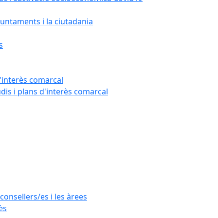
untaments i la ciutadania
s
'interès comarcal
udis i plans d'interès comarcal
consellers/es i les àrees
ès