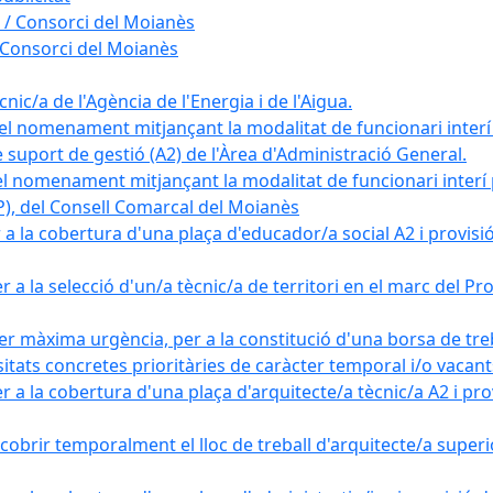
 / Consorci del Moianès
 Consorci del Moianès
ic/a de l'Agència de l'Energia i de l'Aigua.
el nomenament mitjançant la modalitat de funcionari interí
e suport de gestió (A2) de l'Àrea d'Administració General.
el nomenament mitjançant la modalitat de funcionari interí
AP), del Consell Comarcal del Moianès
 la cobertura d'una plaça d'educador/a social A2 i provisió d
 a la selecció d'un/a tècnic/a de territori en el marc del 
er màxima urgència, per a la constitució d'una borsa de tre
sitats concretes prioritàries de caràcter temporal i/o vacant
a la cobertura d'una plaça d'arquitecte/a tècnic/a A2 i provi
obrir temporalment el lloc de treball d'arquitecte/a superio