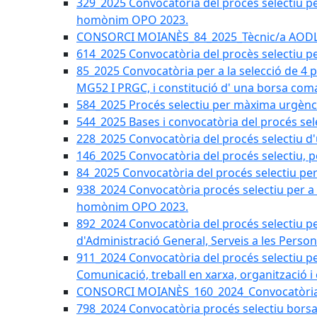
329_2025 Convocatòria del procés selectiu per 
homònim OPO 2023.
CONSORCI MOIANÈS_84_2025_Tècnic/a AODL d
614_2025 Convocatòria del procès selectiu pe
85_2025 Convocatòria per a la selecció de 4 
MG52 I PRGC, i constitució d' una borsa coma
584_2025 Procés selectiu per màxima urgènci
544_2025 Bases i convocatòria del procés sel
228_2025 Convocatòria del procés selectiu d'
146_2025 Convocatòria del procés selectiu, pe
84_2025 Convocatòria del procés selectiu per 
938_2024 Convocatòria procés selectiu per a la
homònim OPO 2023.
892_2024 Convocatòria del procés selectiu per
d'Administració General, Serveis a les Persone
911_2024 Convocatòria del procés selectiu per
Comunicació, treball en xarxa, organització i
CONSORCI MOIANÈS_160_2024_Convocatòria tèc
798_2024 Convocatòria procés selectiu borsa 