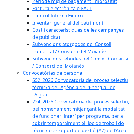
Període mig de pagament i morositat
Factura electrònica e-FACT
Control Intern i Extern
Inventari general del patrimoni
Cost i característiques de les campanyes
de publicitat
Subvencions atorgades pel Consell
Comarcal / Consorci del Moianès
Subvencions rebudes pel Consell Comarcal
/ Consorci del Moianès
Convocatòries de personal
652_2026 Convocatòria del procés selectiu
tècnic/a de l'Agència de l'Energia i de
l'Aigua.
224_2026 Convocatòria del procés selectiu,
pel nomenament mitjançant la modalitat
de funcionari interí per programa, per a
cobrir temporalment el lloc de treball de
tècnic/a de suport de gestió (A2) de l'Àrea