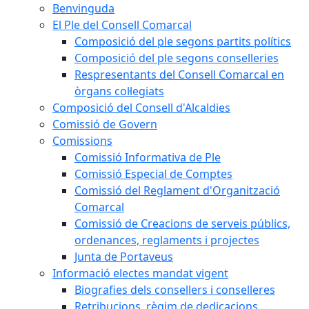
Benvinguda
El Ple del Consell Comarcal
Composició del ple segons partits polítics
Composició del ple segons conselleries
Respresentants del Consell Comarcal en
òrgans col·legiats
Composició del Consell d'Alcaldies
Comissió de Govern
Comissions
Comissió Informativa de Ple
Comissió Especial de Comptes
Comissió del Reglament d'Organització
Comarcal
Comissió de Creacions de serveis públics,
ordenances, reglaments i projectes
Junta de Portaveus
Informació electes mandat vigent
Biografies dels consellers i conselleres
Retribucions, règim de dedicacions,