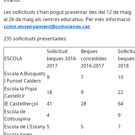
infantil.
Les sol·licituds s'han pogut presentar des del 12 de maig
al 26 de maig als centres educatius. Per més informació
ccmn.ensenyament@ccmoianes.cat
235 sol·licituds presentades:
Sol·licitud
Beques
Sol·lici
ESCOLA
beques 2016-
concedides
beques
2017
2016-2017
2018
Escola A.Busquets
9
7
10
i Punset Calders
Escola la Popa
18
9
22
Castellcir
IE Castellterçol
41
28
64
Escola de
4
9
Collsuspina
Escola de L'Estany
5
5
7
Escola Josep