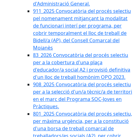
d'Administració General.
911_2025 Convocatòria del procés selectiu
pel nomenament mitjançant la modalitat
de funcionari interí per programa, per
cobrir temporalment el lloc de treball de
Bidell/a (AP), del Consell Comarcal del
Moianès
83_2026 Convocatòria del procés selectiu
per a la cobertura d'una plaça
d'educador/a social A2 i provisió definitiva
d'un lloc de treball homònim OPO 2023.
908_2025 Convocatòria del procés selectiu
per a la selecció d'un/a tècnic/a de territori
en el marc del Programa SOC-Joves en
Pràctiques.
801_2025 Convocatòria del procés selectiu,
per màxima urgència, per a la constitució
d'una borsa de treball comarcal de
treballadors/es socials (A2), per cobrir