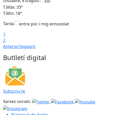
Dissabte, 8 d’agost
D
T.Màx: 33°
T
T.Min: 18°
T
Tarda
1
2
Anterior
Següent
Butlletí digital
Subscriu-te
Xarxes socials:
Protecció de dades