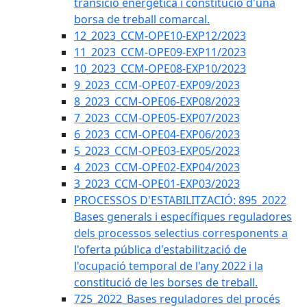
transició energètica i constitució d'una
borsa de treball comarcal.
12_2023_CCM-OPE10-EXP12/2023
11_2023_CCM-OPE09-EXP11/2023
10_2023_CCM-OPE08-EXP10/2023
9_2023_CCM-OPE07-EXP09/2023
8_2023_CCM-OPE06-EXP08/2023
7_2023_CCM-OPE05-EXP07/2023
6_2023_CCM-OPE04-EXP06/2023
5_2023_CCM-OPE03-EXP05/2023
4_2023_CCM-OPE02-EXP04/2023
3_2023_CCM-OPE01-EXP03/2023
PROCESSOS D'ESTABILITZACIÓ: 895_2022
Bases generals i específiques reguladores
dels processos selectius corresponents a
l'oferta pública d'estabilització de
l'ocupació temporal de l'any 2022 i la
constitució de les borses de treball.
725_2022_Bases reguladores del procés