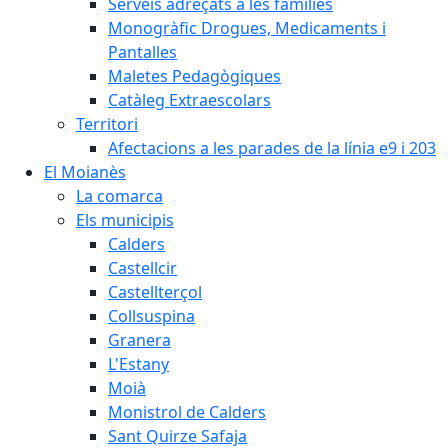
Serveis adreçats a les famílies
Monogràfic Drogues, Medicaments i
Pantalles
Maletes Pedagògiques
Catàleg Extraescolars
Territori
Afectacions a les parades de la línia e9 i 203
El Moianès
La comarca
Els municipis
Calders
Castellcir
Castellterçol
Collsuspina
Granera
L'Estany
Moià
Monistrol de Calders
Sant Quirze Safaja