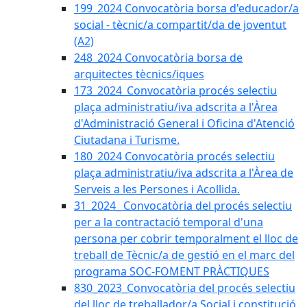
199_2024 Convocatòria borsa d'educador/a
social - tècnic/a compartit/da de joventut
(A2)
248_2024 Convocatòria borsa de
arquitectes tècnics/iques
173_2024_Convocatòria procés selectiu
plaça administratiu/iva adscrita a l'Àrea
d'Administració General i Oficina d'Atenció
Ciutadana i Turisme.
180_2024 Convocatòria procés selectiu
plaça administratiu/iva adscrita a l'Àrea de
Serveis a les Persones i Acollida.
31_2024_ Convocatòria del procés selectiu
per a la contractació temporal d'una
persona per cobrir temporalment el lloc de
treball de Tècnic/a de gestió en el marc del
programa SOC-FOMENT PRÀCTIQUES
830_2023_Convocatòria del procés selectiu
del lloc de treballador/a Social i constitució