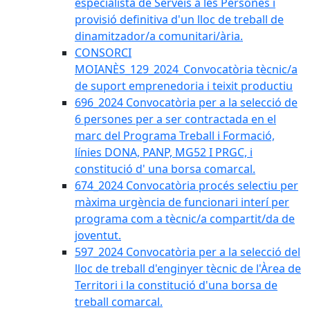
especialista de Serveis a les Persones i
provisió definitiva d'un lloc de treball de
dinamitzador/a comunitari/ària.
CONSORCI
MOIANÈS_129_2024_Convocatòria tècnic/a
de suport emprenedoria i teixit productiu
696_2024 Convocatòria per a la selecció de
6 persones per a ser contractada en el
marc del Programa Treball i Formació,
línies DONA, PANP, MG52 I PRGC, i
constitució d' una borsa comarcal.
674_2024 Convocatòria procés selectiu per
màxima urgència de funcionari interí per
programa com a tècnic/a compartit/da de
joventut.
597_2024 Convocatòria per a la selecció del
lloc de treball d'enginyer tècnic de l'Àrea de
Territori i la constitució d'una borsa de
treball comarcal.