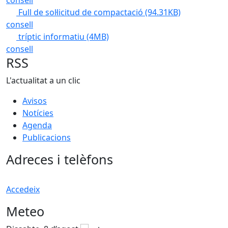
consell
Full de sol·licitud de compactació
(94.31KB)
consell
tríptic informatiu
(4MB)
consell
RSS
L'actualitat a un clic
Avisos
Notícies
Agenda
Publicacions
Adreces i telèfons
Accedeix
Meteo