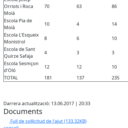
Orriols i Roca
70
63
86
Moià
Escola Pia de
10
4
14
Moià
Escola L'Esqueix
8
6
10
Monistrol
Escola de Sant
4
3
3
Quirze Safaja
Escola Sesmçon
12
12
10
d'Oló
TOTAL
181
137
235
X
Darrera actualització: 13.06.2017 | 20:33
Documents
Full de sol·licitud de l'ajut
(133.32KB)