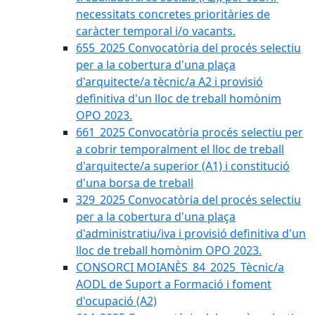
necessitats concretes prioritàries de
caràcter temporal i/o vacants.
655_2025 Convocatòria del procés selectiu
per a la cobertura d'una plaça
d'arquitecte/a tècnic/a A2 i provisió
definitiva d'un lloc de treball homònim
OPO 2023.
661_2025 Convocatòria procés selectiu per
a cobrir temporalment el lloc de treball
d'arquitecte/a superior (A1) i constitució
d'una borsa de treball
329_2025 Convocatòria del procés selectiu
per a la cobertura d'una plaça
d'administratiu/iva i provisió definitiva d'un
lloc de treball homònim OPO 2023.
CONSORCI MOIANÈS_84_2025_Tècnic/a
AODL de Suport a Formació i foment
d'ocupació (A2)