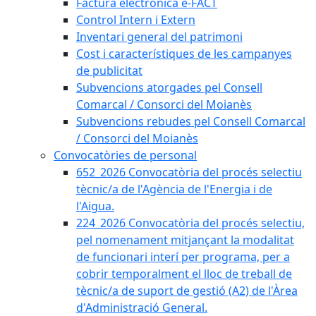
Factura electrònica e-FACT
Control Intern i Extern
Inventari general del patrimoni
Cost i característiques de les campanyes
de publicitat
Subvencions atorgades pel Consell
Comarcal / Consorci del Moianès
Subvencions rebudes pel Consell Comarcal
/ Consorci del Moianès
Convocatòries de personal
652_2026 Convocatòria del procés selectiu
tècnic/a de l'Agència de l'Energia i de
l'Aigua.
224_2026 Convocatòria del procés selectiu,
pel nomenament mitjançant la modalitat
de funcionari interí per programa, per a
cobrir temporalment el lloc de treball de
tècnic/a de suport de gestió (A2) de l'Àrea
d'Administració General.