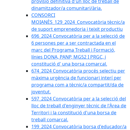
provisió definitiva d'un lloc de treball de
dinamitzador/a comunitari/ària.
CONSORCI
MOIANÈS_129_2024_Convocatòria tècnic/a
de suport emprenedoria i teixit productiu
696_2024 Convocatòria per a la selecció de
6 persones per a ser contractada en el
marc del Programa Treball i Formació,
línies DONA, PANP, MG52 I PRGC, i
constitució d' una borsa comarcal.
674_2024 Convocatòria procés selectiu per
màxima urgència de funcionari interí per
programa com a tècnic/a compartit/da de
joventut.
597_2024 Convocatòria per a la selecció del
lloc de treball d'enginyer tècnic de l'Àrea de
Territori i la constitució d'una borsa de
treball comarcal.
199_2024 Convocatòria borsa d'educador/a