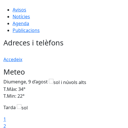
Avisos
Notícies
Agenda
Publicacions
Adreces i telèfons
Accedeix
Meteo
Diumenge, 9 d’agost
D
T.Màx: 34°
T
T.Min: 22°
T
Tarda
T
1
2