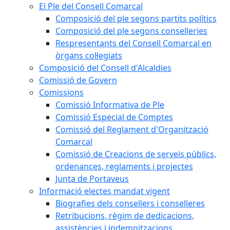
El Ple del Consell Comarcal
Composició del ple segons partits polítics
Composició del ple segons conselleries
Respresentants del Consell Comarcal en
òrgans col·legiats
Composició del Consell d'Alcaldies
Comissió de Govern
Comissions
Comissió Informativa de Ple
Comissió Especial de Comptes
Comissió del Reglament d'Organització
Comarcal
Comissió de Creacions de serveis públics,
ordenances, reglaments i projectes
Junta de Portaveus
Informació electes mandat vigent
Biografies dels consellers i conselleres
Retribucions, règim de dedicacions,
assistències i indemnitzacions