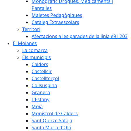
Monogràfic Drogues, Medicaments i
Pantalles
Maletes Pedagògiques
Catàleg Extraescolars
Territori
Afectacions a les parades de la línia e9 i 203
El Moianès
La comarca
Els municipis
Calders
Castellcir
Castellterçol
Collsuspina
Granera
L'Estany
Moià
Monistrol de Calders
Sant Quirze Safaja
Santa Maria d'Oló