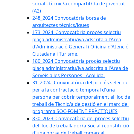
social - tècnic/a compartit/da de joventut
(A2)
248_2024 Convocatòria borsa de
arquitectes tècnics/iques
173_2024_Convocatòria procés selectiu
plaça administratiu/iva adscrita a l'Àrea
d'Administració General i Oficina d'Atenció
Ciutadana i Turisme.
180_2024 Convocatòria procés selectiu
plaça administratiu/iva adscrita a l'Àrea de
Serveis a les Persones i Acollida.
31_2024_ Convocatòria del procés selectiu
per a la contractació temporal d'una
persona per cobrir temporalment el lloc de
treball de Tècnic/a de gestió en el marc del
programa SOC-FOMENT PRÀCTIQUES
830_2023_Convocatòria del procés selectiu
del lloc de treballador/a Social i constitució
d'una borsa de treball comarcal.