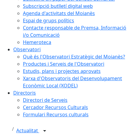
Subscripció butlletí digital web
Agenda d'activitats del Moianès
Espai de grups polítics
Contacte responsable de Premsa, Informació
i/o Comunicació
Hemeroteca
Observatori
Què és l'Observatori Estratègic del Moianès?
Productes i Serveis de l'Observatori
Estudis, plans i projectes aprovats
Xarxa d'Observatoris del Desenvolupament
Econòmic Local (XODEL)
Directoris
Directori de Serveis
Cercador Recursos Culturals
Formulari Recursos culturals
Actualitat