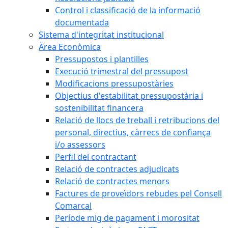
Control i classificació de la informació
documentada
Sistema d'integritat institucional
Àrea Econòmica
Pressupostos i plantilles
Execució trimestral del pressupost
Modificacions pressupostàries
Objectius d'estabilitat pressupostària i
sostenibilitat financera
Relació de llocs de treball i retribucions del
personal, directius, càrrecs de confiança
i/o assessors
Perfil del contractant
Relació de contractes adjudicats
Relació de contractes menors
Factures de proveïdors rebudes pel Consell
Comarcal
Període mig de pagament i morositat