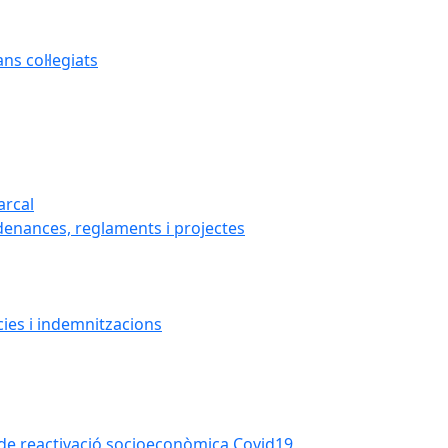
s col·legiats
arcal
denances, reglaments i projectes
cies i indemnitzacions
la de reactivació socioeconòmica Covid19