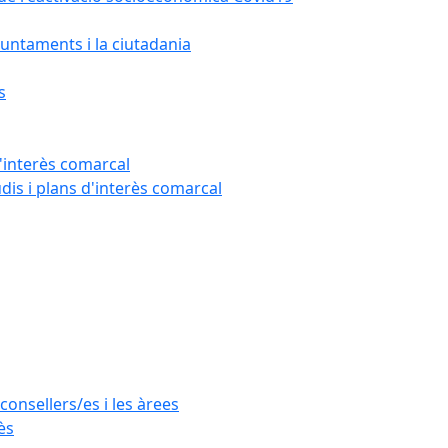
untaments i la ciutadania
s
'interès comarcal
udis i plans d'interès comarcal
consellers/es i les àrees
ès