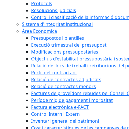
Protocols
Resolucions judicials
Control i classificació de la informació doc
Sistema d'integritat institucional
Àrea Econòmica
Pressupostos i plantilles
Execució trimestral del pressupost
Modificacions pressupostàries
Objectius d'estabilitat pressupostària i sosten
Relació de llocs de treball i retribucions del 
Perfil del contractant
Relació de contractes adjudicats
Relació de contractes menors
Factures de proveïdors rebudes pel Consell
Període mig de pagament i morositat
Factura electrònica e-FACT
Control Intern i Extern
Inventari general del patrimoni
Cost i característiques de les campanyes de p