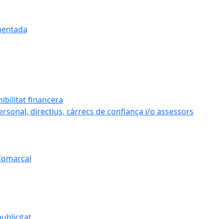
umentada
ibilitat financera
personal, directius, càrrecs de confiança i/o assessors
 Comarcal
ublicitat