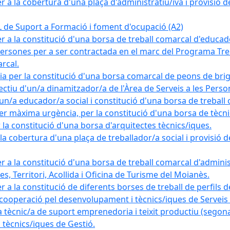
a la cobertura d'una plaça d'administratiu/iva i provisió def
e Suport a Formació i foment d'ocupació (A2)
r a la constitució d'una borsa de treball comarcal d'educad
persones per a ser contractada en el marc del Programa Treb
rcal.
a per la constitució d'una borsa comarcal de peons de bri
ectiu d'un/a dinamitzador/a de l'Àrea de Serveis a les Pers
un/a educador/a social i constitució d'una borsa de treball
r màxima urgència, per la constitució d'una borsa de tècnic
la constitució d'una borsa d'arquitectes tècnics/iques.
 cobertura d'una plaça de treballador/a social i provisió def
 a la constitució d'una borsa de treball comarcal d'administ
s, Territori, Acollida i Oficina de Turisme del Moianès.
 a la constitució de diferents borses de treball de perfils d
 cooperació pel desenvolupament i tècnics/iques de Serveis T
nic/a de suport emprenedoria i teixit productiu (segona
tècnics/iques de Gestió.