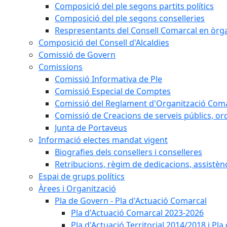
Composició del ple segons partits polítics
Composició del ple segons conselleries
Respresentants del Consell Comarcal en òrgan
Composició del Consell d'Alcaldies
Comissió de Govern
Comissions
Comissió Informativa de Ple
Comissió Especial de Comptes
Comissió del Reglament d'Organització Com
Comissió de Creacions de serveis públics, or
Junta de Portaveus
Informació electes mandat vigent
Biografies dels consellers i conselleres
Retribucions, règim de dedicacions, assistèn
Espai de grups polítics
Àrees i Organització
Pla de Govern - Pla d'Actuació Comarcal
Pla d'Actuació Comarcal 2023-2026
Pla d'Actuació Territorial 2014/2018 i P