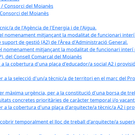
 / Consorci del Moianès
 Consorci del Moianès
ic/a de l'Agència de l'Energia i de l'Aigua.
el nomenament mitjançant la modalitat de funcionari interí
e suport de gestió (A2) de l'Àrea d'Administració General.
el nomenament mitjançant la modalitat de funcionari interí
AP), del Consell Comarcal del Moianès
 la cobertura d'una plaça d'educador/a social A2 i provisió d
 a la selecció d'un/a tècnic/a de territori en el marc del 
er màxima urgència, per a la constitució d'una borsa de tre
sitats concretes prioritàries de caràcter temporal i/o vacant
a la cobertura d'una plaça d'arquitecte/a tècnic/a A2 i provi
obrir temporalment el lloc de treball d'arquitecte/a superio