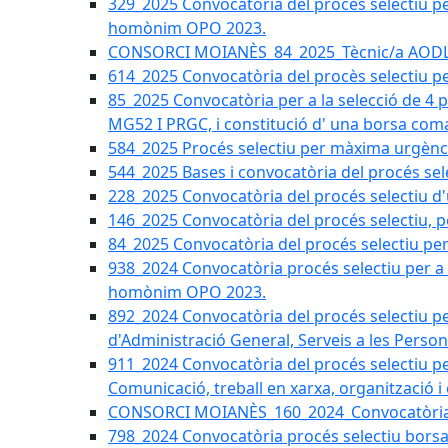
329_2025 Convocatòria del procés selectiu per 
homònim OPO 2023.
CONSORCI MOIANÈS_84_2025_Tècnic/a AODL d
614_2025 Convocatòria del procès selectiu pe
85_2025 Convocatòria per a la selecció de 4 
MG52 I PRGC, i constitució d' una borsa coma
584_2025 Procés selectiu per màxima urgènci
544_2025 Bases i convocatòria del procés sel
228_2025 Convocatòria del procés selectiu d'
146_2025 Convocatòria del procés selectiu, pe
84_2025 Convocatòria del procés selectiu per 
938_2024 Convocatòria procés selectiu per a la
homònim OPO 2023.
892_2024 Convocatòria del procés selectiu per
d'Administració General, Serveis a les Persone
911_2024 Convocatòria del procés selectiu per
Comunicació, treball en xarxa, organització i
CONSORCI MOIANÈS_160_2024_Convocatòria tèc
798_2024 Convocatòria procés selectiu borsa 