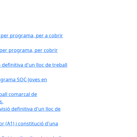
 per programa, per a cobrir
 per programa, per cobrir
efinitiva d'un lloc de treball
Programa SOC-Joves en
ball comarcal de
s.
sió definitiva d'un lloc de
r (A1) i constitució d'una