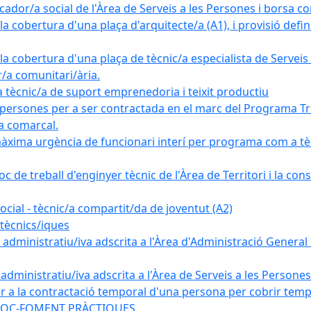
ador/a social de l'Àrea de Serveis a les Persones i borsa c
 cobertura d'una plaça d'arquitecte/a (A1), i provisió definit
a cobertura d'una plaça de tècnic/a especialista de Serveis 
r/a comunitari/ària.
cnic/a de suport emprenedoria i teixit productiu
 persones per a ser contractada en el marc del Programa Tre
a comarcal.
àxima urgència de funcionari interí per programa com a tè
c de treball d'enginyer tècnic de l'Àrea de Territori i la con
ial - tècnic/a compartit/da de joventut (A2)
tècnics/iques
dministratiu/iva adscrita a l'Àrea d'Administració General i
ministratiu/iva adscrita a l'Àrea de Serveis a les Persones 
r a la contractació temporal d'una persona per cobrir tempo
ma SOC-FOMENT PRÀCTIQUES