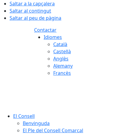
Saltar a la capçalera
Saltar al contingut
Saltar al peu de pàgina
Contactar
Idiomes
Català
Castellà
Anglès
Alemany
Francès
07.08.2026 | 11:24
El Consell
Benvinguda
El Ple del Consell Comarcal