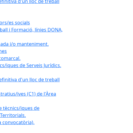
initiva d'un lloc de treball
ors/es socials
all i Formació, línies DONA,
gada i/o manteniment.
ones
 comarcal.
s/iques de Serveis Jurídics.
initiva d'un lloc de treball
ratius/ives (C1) de l'Àrea
e tècnics/iques de
erritorials.
 convocatòria).