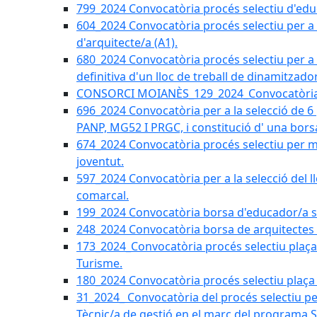
799_2024 Convocatòria procés selectiu d'educ
604_2024 Convocatòria procés selectiu per a la
d'arquitecte/a (A1).
680_2024 Convocatòria procés selectiu per a l
definitiva d'un lloc de treball de dinamitzado
CONSORCI MOIANÈS_129_2024_Convocatòria tè
696_2024 Convocatòria per a la selecció de 6
PANP, MG52 I PRGC, i constitució d' una bors
674_2024 Convocatòria procés selectiu per m
joventut.
597_2024 Convocatòria per a la selecció del llo
comarcal.
199_2024 Convocatòria borsa d'educador/a soc
248_2024 Convocatòria borsa de arquitectes 
173_2024_Convocatòria procés selectiu plaça a
Turisme.
180_2024 Convocatòria procés selectiu plaça ad
31_2024_ Convocatòria del procés selectiu pe
Tècnic/a de gestió en el marc del progra