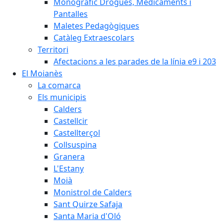
Monogràfic Drogues, Medicaments i
Pantalles
Maletes Pedagògiques
Catàleg Extraescolars
Territori
Afectacions a les parades de la línia e9 i 203
El Moianès
La comarca
Els municipis
Calders
Castellcir
Castellterçol
Collsuspina
Granera
L'Estany
Moià
Monistrol de Calders
Sant Quirze Safaja
Santa Maria d'Oló