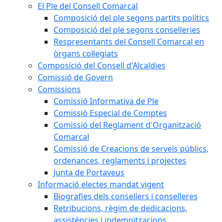
El Ple del Consell Comarcal
Composició del ple segons partits polítics
Composició del ple segons conselleries
Respresentants del Consell Comarcal en
òrgans col·legiats
Composició del Consell d'Alcaldies
Comissió de Govern
Comissions
Comissió Informativa de Ple
Comissió Especial de Comptes
Comissió del Reglament d'Organització
Comarcal
Comissió de Creacions de serveis públics,
ordenances, reglaments i projectes
Junta de Portaveus
Informació electes mandat vigent
Biografies dels consellers i conselleres
Retribucions, règim de dedicacions,
assistències i indemnitzacions