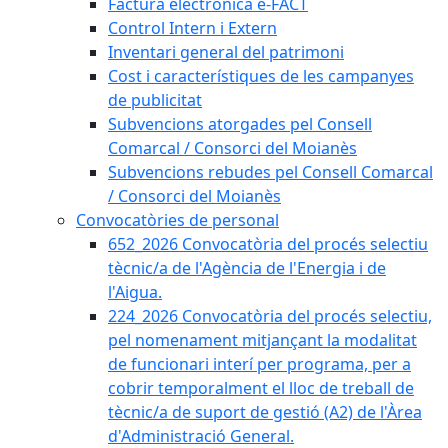
Factura electrònica e-FACT
Control Intern i Extern
Inventari general del patrimoni
Cost i característiques de les campanyes
de publicitat
Subvencions atorgades pel Consell
Comarcal / Consorci del Moianès
Subvencions rebudes pel Consell Comarcal
/ Consorci del Moianès
Convocatòries de personal
652_2026 Convocatòria del procés selectiu
tècnic/a de l'Agència de l'Energia i de
l'Aigua.
224_2026 Convocatòria del procés selectiu,
pel nomenament mitjançant la modalitat
de funcionari interí per programa, per a
cobrir temporalment el lloc de treball de
tècnic/a de suport de gestió (A2) de l'Àrea
d'Administració General.