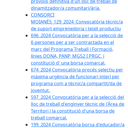
provisió definitiva d'un lloc de treball de
dinamitzador/a comunitari/ària.
CONSORCI
MOIANÈS_129_2024_Convocatòria tècnic/a
de suport emprenedoria i teixit productiu
696_2024 Convocatòria per a la selecció de
6 persones per a ser contractada en el
marc del Programa Treball i Formació,
línies DONA, PANP, MG52 I PRGC, i
constitució d' una borsa comarcal.
674_2024 Convocatòria procés selectiu per
màxima urgència de funcionari interí per
programa com a tècnic/a compartit/da de
joventut.
597_2024 Convocatòria per a la selecció del
lloc de treball d'enginyer tècnic de l'Àrea de
Territori i la constitució d'una borsa de
treball comarcal.
199_2024 Convocatòria borsa d'educador/a