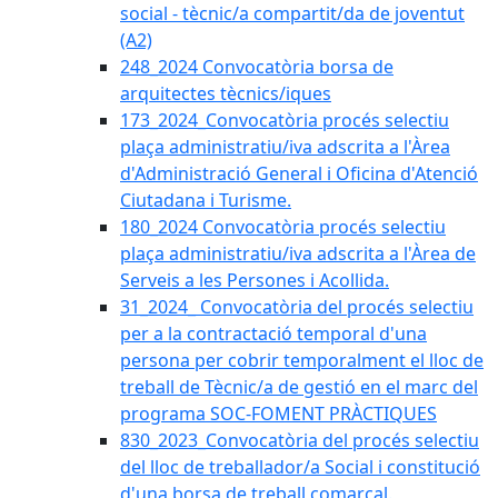
social - tècnic/a compartit/da de joventut
(A2)
248_2024 Convocatòria borsa de
arquitectes tècnics/iques
173_2024_Convocatòria procés selectiu
plaça administratiu/iva adscrita a l'Àrea
d'Administració General i Oficina d'Atenció
Ciutadana i Turisme.
180_2024 Convocatòria procés selectiu
plaça administratiu/iva adscrita a l'Àrea de
Serveis a les Persones i Acollida.
31_2024_ Convocatòria del procés selectiu
per a la contractació temporal d'una
persona per cobrir temporalment el lloc de
treball de Tècnic/a de gestió en el marc del
programa SOC-FOMENT PRÀCTIQUES
830_2023_Convocatòria del procés selectiu
del lloc de treballador/a Social i constitució
d'una borsa de treball comarcal.