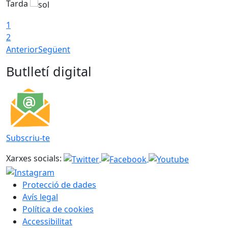
Tarda
T
1
2
Anterior
Següent
Butlletí digital
Subscriu-te
Xarxes socials:
Protecció de dades
Avís legal
Política de cookies
Accessibilitat