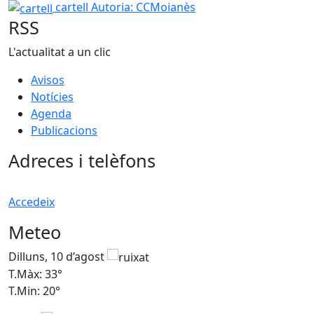
cartell
cartell
Autoria: CCMoianès
RSS
L'actualitat a un clic
Avisos
Notícies
Agenda
Publicacions
Adreces i telèfons
Accedeix
Meteo
Dilluns, 10 d’agost
D
T.Màx: 33°
T
T.Min: 20°
T