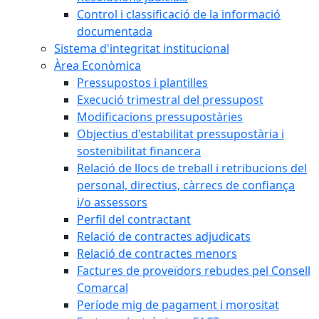
Control i classificació de la informació
documentada
Sistema d'integritat institucional
Àrea Econòmica
Pressupostos i plantilles
Execució trimestral del pressupost
Modificacions pressupostàries
Objectius d'estabilitat pressupostària i
sostenibilitat financera
Relació de llocs de treball i retribucions del
personal, directius, càrrecs de confiança
i/o assessors
Perfil del contractant
Relació de contractes adjudicats
Relació de contractes menors
Factures de proveïdors rebudes pel Consell
Comarcal
Període mig de pagament i morositat