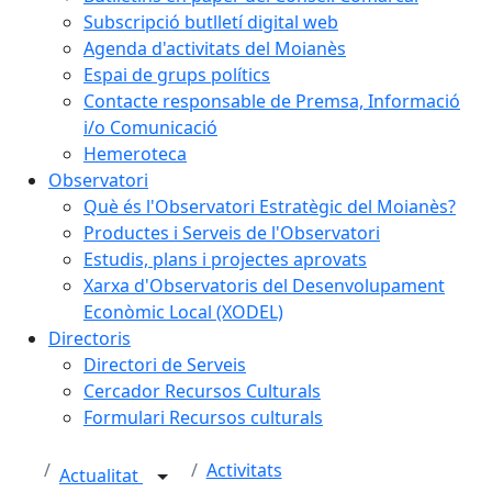
Subscripció butlletí digital web
Agenda d'activitats del Moianès
Espai de grups polítics
Contacte responsable de Premsa, Informació
i/o Comunicació
Hemeroteca
Observatori
Què és l'Observatori Estratègic del Moianès?
Productes i Serveis de l'Observatori
Estudis, plans i projectes aprovats
Xarxa d'Observatoris del Desenvolupament
Econòmic Local (XODEL)
Directoris
Directori de Serveis
Cercador Recursos Culturals
Formulari Recursos culturals
Activitats
Actualitat