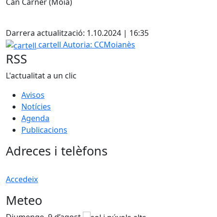
Can Carner (Moià)
X
Darrera actualització: 1.10.2024 | 16:35
cartell
cartell
Autoria: CCMoianès
RSS
L'actualitat a un clic
Avisos
Notícies
Agenda
Publicacions
Adreces i telèfons
Accedeix
Meteo
Diumenge, 9 d’agost
D