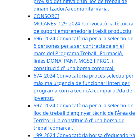
provisió definitiva d'un lloc de treball de
dinamitzador/a comunitari/ària.
CONSORCI
MOIANÈS_129_2024_Convocatòria tècnic/a
de suport emprenedoria i teixit productiu
696_2024 Convocatòria per a la selecció de
6 persones per a ser contractada en el
marc del Programa Treball i Formació,
línies DONA, PANP, MG52 I PRGC, i
constitució d' una borsa comarcal.
674_2024 Convocatòria procés selectiu per
màxima urgència de funcionari interí per
programa com a tècnic/a compartit/da de
joventut.
597_2024 Convocatòria per a la selecció del
lloc de treball d'enginyer tècnic de l'Àrea de
Territori i la constitució d'una borsa de
treball comarcal.
199_2024 Convocatòria borsa d'educador/a