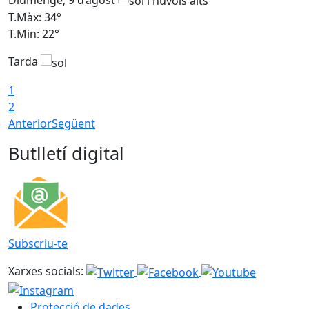
T.Màx: 34°
T
T.Min: 22°
T
Tarda
T
1
2
Anterior
Següent
Butlletí digital
Subscriu-te
Xarxes socials:
Protecció de dades