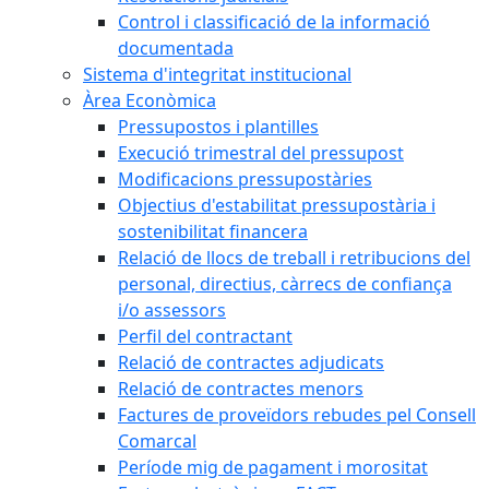
Control i classificació de la informació
documentada
Sistema d'integritat institucional
Àrea Econòmica
Pressupostos i plantilles
Execució trimestral del pressupost
Modificacions pressupostàries
Objectius d'estabilitat pressupostària i
sostenibilitat financera
Relació de llocs de treball i retribucions del
personal, directius, càrrecs de confiança
i/o assessors
Perfil del contractant
Relació de contractes adjudicats
Relació de contractes menors
Factures de proveïdors rebudes pel Consell
Comarcal
Període mig de pagament i morositat