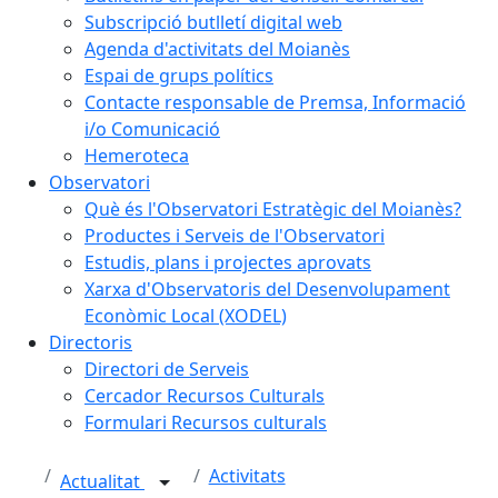
Subscripció butlletí digital web
Agenda d'activitats del Moianès
Espai de grups polítics
Contacte responsable de Premsa, Informació
i/o Comunicació
Hemeroteca
Observatori
Què és l'Observatori Estratègic del Moianès?
Productes i Serveis de l'Observatori
Estudis, plans i projectes aprovats
Xarxa d'Observatoris del Desenvolupament
Econòmic Local (XODEL)
Directoris
Directori de Serveis
Cercador Recursos Culturals
Formulari Recursos culturals
Activitats
Actualitat