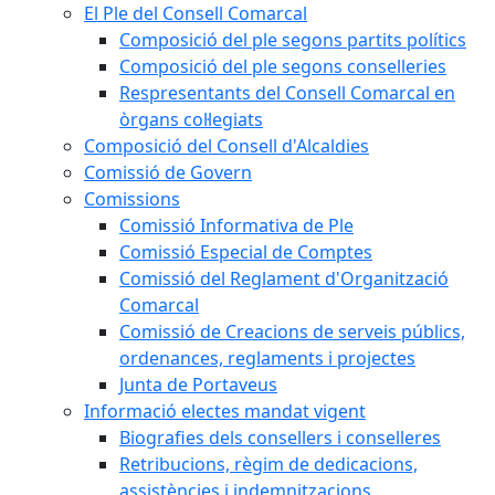
El Ple del Consell Comarcal
Composició del ple segons partits polítics
Composició del ple segons conselleries
Respresentants del Consell Comarcal en
òrgans col·legiats
Composició del Consell d'Alcaldies
Comissió de Govern
Comissions
Comissió Informativa de Ple
Comissió Especial de Comptes
Comissió del Reglament d'Organització
Comarcal
Comissió de Creacions de serveis públics,
ordenances, reglaments i projectes
Junta de Portaveus
Informació electes mandat vigent
Biografies dels consellers i conselleres
Retribucions, règim de dedicacions,
assistències i indemnitzacions