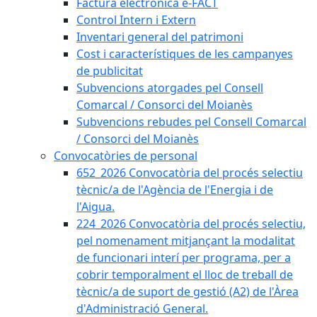
Factura electrònica e-FACT
Control Intern i Extern
Inventari general del patrimoni
Cost i característiques de les campanyes
de publicitat
Subvencions atorgades pel Consell
Comarcal / Consorci del Moianès
Subvencions rebudes pel Consell Comarcal
/ Consorci del Moianès
Convocatòries de personal
652_2026 Convocatòria del procés selectiu
tècnic/a de l'Agència de l'Energia i de
l'Aigua.
224_2026 Convocatòria del procés selectiu,
pel nomenament mitjançant la modalitat
de funcionari interí per programa, per a
cobrir temporalment el lloc de treball de
tècnic/a de suport de gestió (A2) de l'Àrea
d'Administració General.