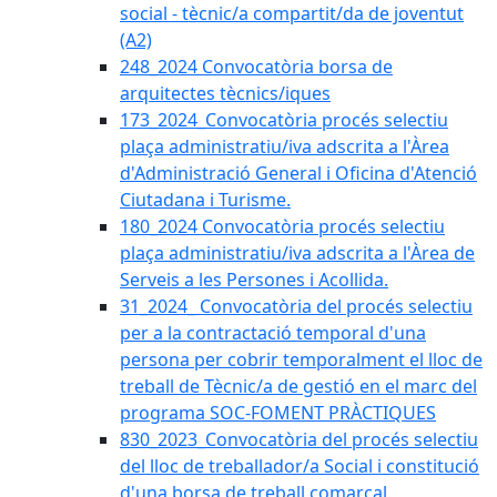
social - tècnic/a compartit/da de joventut
(A2)
248_2024 Convocatòria borsa de
arquitectes tècnics/iques
173_2024_Convocatòria procés selectiu
plaça administratiu/iva adscrita a l'Àrea
d'Administració General i Oficina d'Atenció
Ciutadana i Turisme.
180_2024 Convocatòria procés selectiu
plaça administratiu/iva adscrita a l'Àrea de
Serveis a les Persones i Acollida.
31_2024_ Convocatòria del procés selectiu
per a la contractació temporal d'una
persona per cobrir temporalment el lloc de
treball de Tècnic/a de gestió en el marc del
programa SOC-FOMENT PRÀCTIQUES
830_2023_Convocatòria del procés selectiu
del lloc de treballador/a Social i constitució
d'una borsa de treball comarcal.