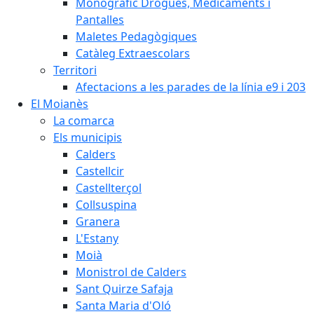
Monogràfic Drogues, Medicaments i
Pantalles
Maletes Pedagògiques
Catàleg Extraescolars
Territori
Afectacions a les parades de la línia e9 i 203
El Moianès
La comarca
Els municipis
Calders
Castellcir
Castellterçol
Collsuspina
Granera
L'Estany
Moià
Monistrol de Calders
Sant Quirze Safaja
Santa Maria d'Oló