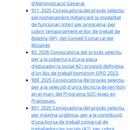
d'Administració General.
911_2025 Convocatòria del procés selectiu
pel nomenament mitjançant la modalitat
de funcionari interí per programa, per
cobrir temporalment el lloc de treball de
Bidell/a (AP), del Consell Comarcal del
Moianès
83_2026 Convocatòria del procés selectiu
per a la cobertura d'una plaça
d'educador/a social A2 i provisió definitiva
d'un lloc de treball homònim OPO 2023.
908_2025 Convocatòria del procés selectiu
per a la selecció d'un/a tècnic/a de territori
en el marc del Programa SOC-Joves en
Pràctiques.
801_2025 Convocatòria del procés selectiu,
per màxima urgència, per a la constitució
d'una borsa de treball comarcal de
treballadors/es socials (A2), per cobrir