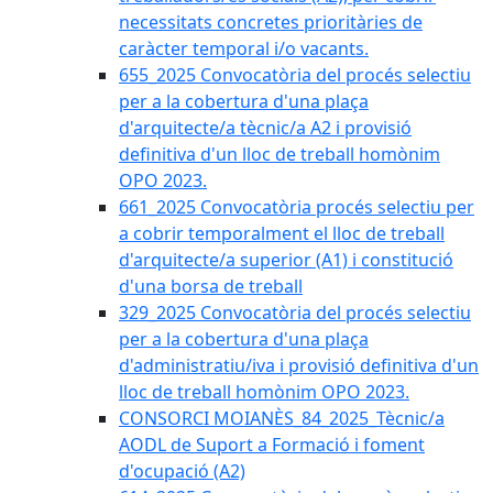
necessitats concretes prioritàries de
caràcter temporal i/o vacants.
655_2025 Convocatòria del procés selectiu
per a la cobertura d'una plaça
d'arquitecte/a tècnic/a A2 i provisió
definitiva d'un lloc de treball homònim
OPO 2023.
661_2025 Convocatòria procés selectiu per
a cobrir temporalment el lloc de treball
d'arquitecte/a superior (A1) i constitució
d'una borsa de treball
329_2025 Convocatòria del procés selectiu
per a la cobertura d'una plaça
d'administratiu/iva i provisió definitiva d'un
lloc de treball homònim OPO 2023.
CONSORCI MOIANÈS_84_2025_Tècnic/a
AODL de Suport a Formació i foment
d'ocupació (A2)