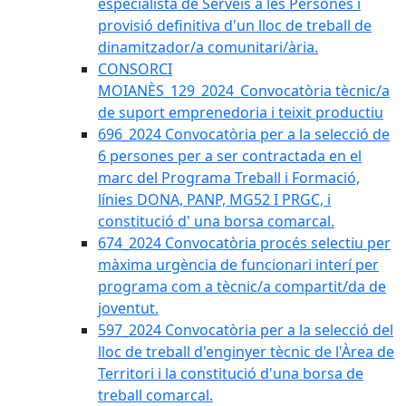
especialista de Serveis a les Persones i
provisió definitiva d'un lloc de treball de
dinamitzador/a comunitari/ària.
CONSORCI
MOIANÈS_129_2024_Convocatòria tècnic/a
de suport emprenedoria i teixit productiu
696_2024 Convocatòria per a la selecció de
6 persones per a ser contractada en el
marc del Programa Treball i Formació,
línies DONA, PANP, MG52 I PRGC, i
constitució d' una borsa comarcal.
674_2024 Convocatòria procés selectiu per
màxima urgència de funcionari interí per
programa com a tècnic/a compartit/da de
joventut.
597_2024 Convocatòria per a la selecció del
lloc de treball d'enginyer tècnic de l'Àrea de
Territori i la constitució d'una borsa de
treball comarcal.