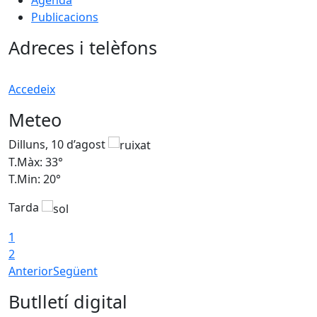
Publicacions
Adreces i telèfons
Accedeix
Meteo
Dilluns, 10 d’agost
D
T.Màx: 33°
T
T.Min: 20°
T
Tarda
T
1
2
Anterior
Següent
Butlletí digital