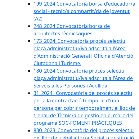
199_2024 Convocatòria borsa d'educador/a
social - tècnic/a compartit/da de joventut
(A2)
248_2024 Convocatòria borsa de
arquitectes tècnics/iques
173_2024_Convocatòria procés selectiu
plaça administratiu/iva adscrita a l'Àrea
d'Administració General i Oficina d'Atenció
Ciutadana i Turisme.
180_2024 Convocatòria procés selectiu
plaça administratiu/iva adscrita a l'Àrea de
Serveis a les Persones i Acollida.
31_2024_ Convocatòria del procés selectiu
per a la contractació temporal d'una
persona per cobrir temporalment el lloc de
treball de Tècnic/a de gestió en el marc del
programa SOC-FOMENT PRÀCTIQUES
830_2023_Convocatòria del procés selectiu
del lloc de treballador/a Social i constitució