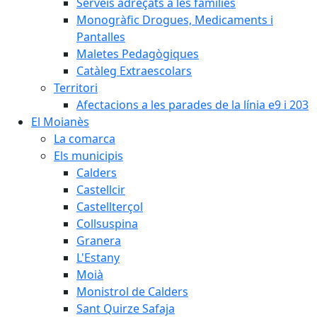
Serveis adreçats a les famílies
Monogràfic Drogues, Medicaments i
Pantalles
Maletes Pedagògiques
Catàleg Extraescolars
Territori
Afectacions a les parades de la línia e9 i 203
El Moianès
La comarca
Els municipis
Calders
Castellcir
Castellterçol
Collsuspina
Granera
L'Estany
Moià
Monistrol de Calders
Sant Quirze Safaja