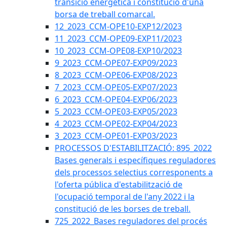
transició energètica i constitució d'una
borsa de treball comarcal.
12_2023_CCM-OPE10-EXP12/2023
11_2023_CCM-OPE09-EXP11/2023
10_2023_CCM-OPE08-EXP10/2023
9_2023_CCM-OPE07-EXP09/2023
8_2023_CCM-OPE06-EXP08/2023
7_2023_CCM-OPE05-EXP07/2023
6_2023_CCM-OPE04-EXP06/2023
5_2023_CCM-OPE03-EXP05/2023
4_2023_CCM-OPE02-EXP04/2023
3_2023_CCM-OPE01-EXP03/2023
PROCESSOS D'ESTABILITZACIÓ: 895_2022
Bases generals i específiques reguladores
dels processos selectius corresponents a
l'oferta pública d'estabilització de
l'ocupació temporal de l'any 2022 i la
constitució de les borses de treball.
725_2022_Bases reguladores del procés