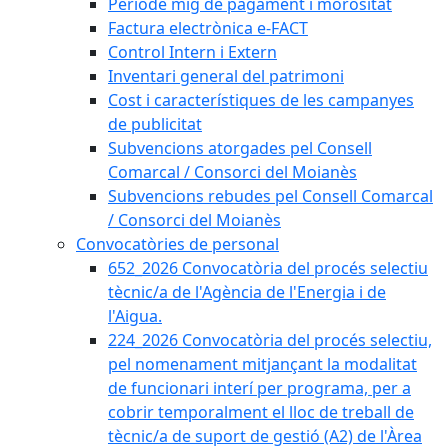
Període mig de pagament i morositat
Factura electrònica e-FACT
Control Intern i Extern
Inventari general del patrimoni
Cost i característiques de les campanyes
de publicitat
Subvencions atorgades pel Consell
Comarcal / Consorci del Moianès
Subvencions rebudes pel Consell Comarcal
/ Consorci del Moianès
Convocatòries de personal
652_2026 Convocatòria del procés selectiu
tècnic/a de l'Agència de l'Energia i de
l'Aigua.
224_2026 Convocatòria del procés selectiu,
pel nomenament mitjançant la modalitat
de funcionari interí per programa, per a
cobrir temporalment el lloc de treball de
tècnic/a de suport de gestió (A2) de l'Àrea