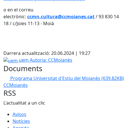
o en el correu
electrònic:
ccmn.cultura@ccmoianes.cat
/ 93 830 14
18 / c/Joies 11-13 - Moià
X
Darrera actualització: 20.06.2024 | 19:27
uem
uem
Autoria: CCMoianès
Documents
Programa Universitat d'Estiu del Moianès
(639.82KB)
CCMoianès
RSS
L'actualitat a un clic
Avisos
Notícies
Agenda