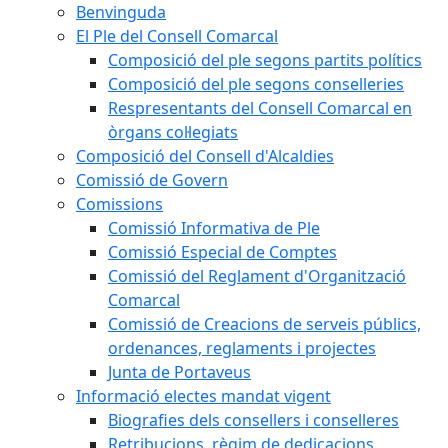
Benvinguda
El Ple del Consell Comarcal
Composició del ple segons partits polítics
Composició del ple segons conselleries
Respresentants del Consell Comarcal en
òrgans col·legiats
Composició del Consell d'Alcaldies
Comissió de Govern
Comissions
Comissió Informativa de Ple
Comissió Especial de Comptes
Comissió del Reglament d'Organització
Comarcal
Comissió de Creacions de serveis públics,
ordenances, reglaments i projectes
Junta de Portaveus
Informació electes mandat vigent
Biografies dels consellers i conselleres
Retribucions, règim de dedicacions,