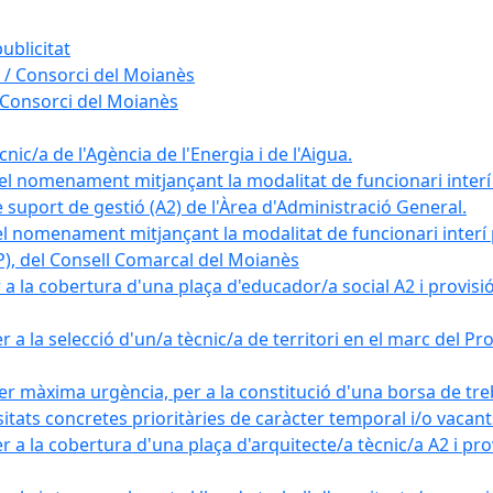
ublicitat
 / Consorci del Moianès
 Consorci del Moianès
ic/a de l'Agència de l'Energia i de l'Aigua.
el nomenament mitjançant la modalitat de funcionari interí
e suport de gestió (A2) de l'Àrea d'Administració General.
el nomenament mitjançant la modalitat de funcionari interí
AP), del Consell Comarcal del Moianès
 la cobertura d'una plaça d'educador/a social A2 i provisió d
 a la selecció d'un/a tècnic/a de territori en el marc del 
er màxima urgència, per a la constitució d'una borsa de tre
sitats concretes prioritàries de caràcter temporal i/o vacant
a la cobertura d'una plaça d'arquitecte/a tècnic/a A2 i provi