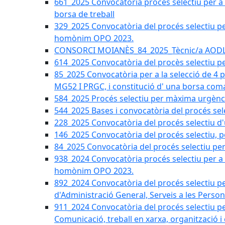
661_2025 Convocatòria procés selectiu per a c
borsa de treball
329_2025 Convocatòria del procés selectiu per 
homònim OPO 2023.
CONSORCI MOIANÈS_84_2025_Tècnic/a AODL d
614_2025 Convocatòria del procès selectiu pe
85_2025 Convocatòria per a la selecció de 4 
MG52 I PRGC, i constitució d' una borsa coma
584_2025 Procés selectiu per màxima urgènci
544_2025 Bases i convocatòria del procés sel
228_2025 Convocatòria del procés selectiu d'
146_2025 Convocatòria del procés selectiu, pe
84_2025 Convocatòria del procés selectiu per 
938_2024 Convocatòria procés selectiu per a la
homònim OPO 2023.
892_2024 Convocatòria del procés selectiu per
d'Administració General, Serveis a les Persone
911_2024 Convocatòria del procés selectiu per
Comunicació, treball en xarxa, organització i