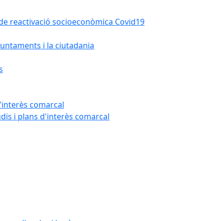
la de reactivació socioeconòmica Covid19
untaments i la ciutadania
s
'interès comarcal
udis i plans d'interès comarcal