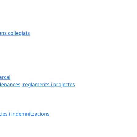
s col·legiats
arcal
denances, reglaments i projectes
cies i indemnitzacions