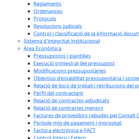
Reglaments
Ordenances
Protocols
Resolucions judicials
Control i classificació de la informació doc
Sistema d'integritat institucional
Àrea Econòmica
Pressupostos i plantilles
Execució trimestral del pressupost
Modificacions pressupostàries
Objectius d'estabilitat pressupostària i sosten
Relació de llocs de treball i retribucions del 
Perfil del contractant
Relació de contractes adjudicats
Relació de contractes menors
Factures de proveïdors rebudes pel Consell
Període mig de pagament i morositat
Factura electrònica e-FACT
Control Intern i Extern