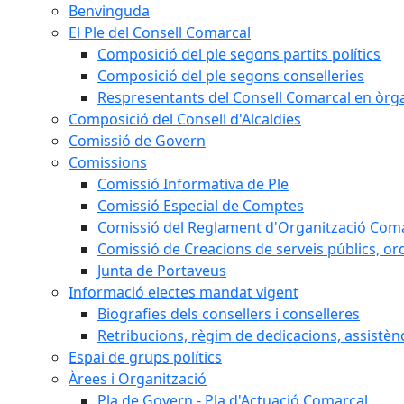
Benvinguda
El Ple del Consell Comarcal
Composició del ple segons partits polítics
Composició del ple segons conselleries
Respresentants del Consell Comarcal en òrgan
Composició del Consell d'Alcaldies
Comissió de Govern
Comissions
Comissió Informativa de Ple
Comissió Especial de Comptes
Comissió del Reglament d'Organització Com
Comissió de Creacions de serveis públics, or
Junta de Portaveus
Informació electes mandat vigent
Biografies dels consellers i conselleres
Retribucions, règim de dedicacions, assistèn
Espai de grups polítics
Àrees i Organització
Pla de Govern - Pla d'Actuació Comarcal