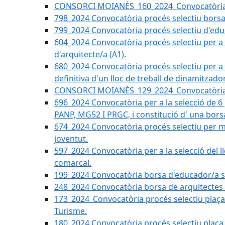
CONSORCI MOIANÈS_160_2024_Convocatòria tèc
798_2024 Convocatòria procés selectiu borsa 
799_2024 Convocatòria procés selectiu d'educ
604_2024 Convocatòria procés selectiu per a la
d'arquitecte/a (A1).
680_2024 Convocatòria procés selectiu per a l
definitiva d'un lloc de treball de dinamitzado
CONSORCI MOIANÈS_129_2024_Convocatòria tè
696_2024 Convocatòria per a la selecció de 6
PANP, MG52 I PRGC, i constitució d' una bors
674_2024 Convocatòria procés selectiu per m
joventut.
597_2024 Convocatòria per a la selecció del llo
comarcal.
199_2024 Convocatòria borsa d'educador/a soc
248_2024 Convocatòria borsa de arquitectes 
173_2024_Convocatòria procés selectiu plaça a
Turisme.
180_2024 Convocatòria procés selectiu plaça ad