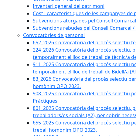
Inventari general del patrimoni
Cost i característiques de les campanyes de p
Subvencions atorgades pel Consell Comarcal
Subvencions rebudes pel Consell Comarcal /
Convocatòries de personal
652_2026 Convocatòria del procés selectiu tècn
224_2026 Convocatòria del procés selectiu, p
temporalment el lloc de treball de tècnic/a d
911_2025 Convocatòria del procés selectiu p
temporalment el lloc de treball de Bidell/a (
83_2026 Convocatòria del procés selectiu per a
homònim OPO 2023.
908_2025 Convocatòria del procés selectiu per
Pràctiques.
801_2025 Convocatòria del procés selectiu, p
treballadors/es socials (A2), per cobrir neces
655_2025 Convocatòria del procés selectiu per 
treball homònim OPO 2023.