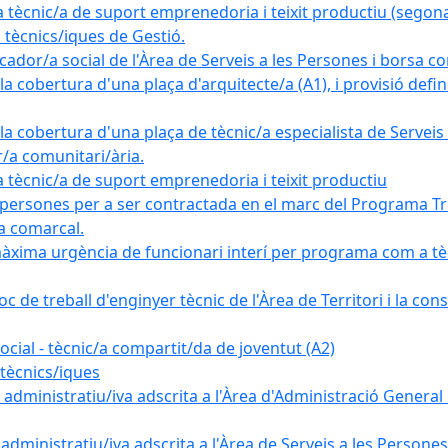
nic/a de suport emprenedoria i teixit productiu (segona
tècnics/iques de Gestió.
ador/a social de l'Àrea de Serveis a les Persones i borsa c
 cobertura d'una plaça d'arquitecte/a (A1), i provisió definit
a cobertura d'una plaça de tècnic/a especialista de Serveis 
r/a comunitari/ària.
cnic/a de suport emprenedoria i teixit productiu
 persones per a ser contractada en el marc del Programa Tre
a comarcal.
àxima urgència de funcionari interí per programa com a tè
c de treball d'enginyer tècnic de l'Àrea de Territori i la con
ial - tècnic/a compartit/da de joventut (A2)
tècnics/iques
dministratiu/iva adscrita a l'Àrea d'Administració General i
ministratiu/iva adscrita a l'Àrea de Serveis a les Persones 