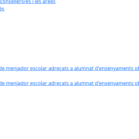
consellers/es i les àrees
ès
de menjador escolar adreçats a alumnat d'ensenyaments obli
de menjador escolar adreçats a alumnat d'ensenyaments obli