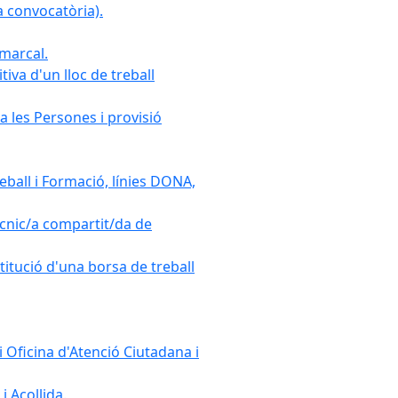
 convocatòria).
omarcal.
iva d'un lloc de treball
a les Persones i provisió
ball i Formació, línies DONA,
cnic/a compartit/da de
stitució d'una borsa de treball
 Oficina d'Atenció Ciutadana i
i Acollida.