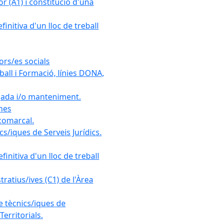
r (A1) i constitució d'una
initiva d'un lloc de treball
ors/es socials
all i Formació, línies DONA,
gada i/o manteniment.
ones
 comarcal.
s/iques de Serveis Jurídics.
initiva d'un lloc de treball
ratius/ives (C1) de l'Àrea
e tècnics/iques de
erritorials.