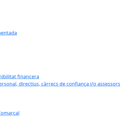
umentada
ibilitat financera
personal, directius, càrrecs de confiança i/o assessors
 Comarcal