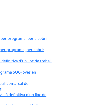
 per programa, per a cobrir
 per programa, per cobrir
efinitiva d'un lloc de treball
Programa SOC-Joves en
ball comarcal de
s.
sió definitiva d'un lloc de