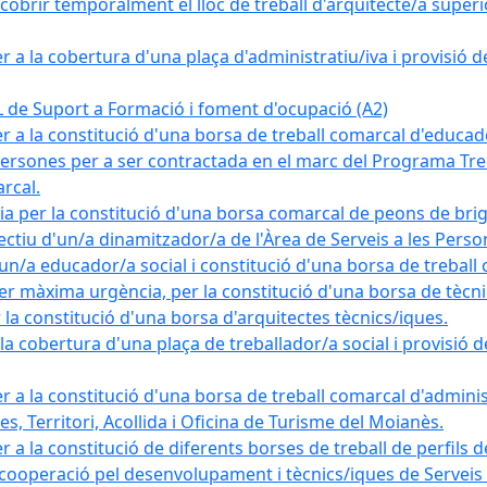
obrir temporalment el lloc de treball d'arquitecte/a superio
a la cobertura d'una plaça d'administratiu/iva i provisió def
e Suport a Formació i foment d'ocupació (A2)
r a la constitució d'una borsa de treball comarcal d'educad
persones per a ser contractada en el marc del Programa Treb
rcal.
a per la constitució d'una borsa comarcal de peons de bri
ectiu d'un/a dinamitzador/a de l'Àrea de Serveis a les Pers
un/a educador/a social i constitució d'una borsa de treball
r màxima urgència, per la constitució d'una borsa de tècnic
la constitució d'una borsa d'arquitectes tècnics/iques.
 cobertura d'una plaça de treballador/a social i provisió def
 a la constitució d'una borsa de treball comarcal d'administ
s, Territori, Acollida i Oficina de Turisme del Moianès.
 a la constitució de diferents borses de treball de perfils d
 cooperació pel desenvolupament i tècnics/iques de Serveis T