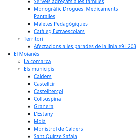
Serveis adreçats a les famílies
Monogràfic Drogues, Medicaments i
Pantalles
Maletes Pedagògiques
Catàleg Extraescolars
Territori
Afectacions a les parades de la línia e9 i 203
El Moianès
La comarca
Els municipis
Calders
Castellcir
Castellterçol
Collsuspina
Granera
L'Estany
Moià
Monistrol de Calders
Sant Quirze Safaja