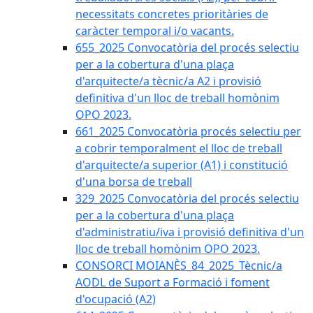
necessitats concretes prioritàries de
caràcter temporal i/o vacants.
655_2025 Convocatòria del procés selectiu
per a la cobertura d'una plaça
d'arquitecte/a tècnic/a A2 i provisió
definitiva d'un lloc de treball homònim
OPO 2023.
661_2025 Convocatòria procés selectiu per
a cobrir temporalment el lloc de treball
d'arquitecte/a superior (A1) i constitució
d'una borsa de treball
329_2025 Convocatòria del procés selectiu
per a la cobertura d'una plaça
d'administratiu/iva i provisió definitiva d'un
lloc de treball homònim OPO 2023.
CONSORCI MOIANÈS_84_2025_Tècnic/a
AODL de Suport a Formació i foment
d'ocupació (A2)