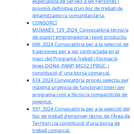
especialista de Serveis a les Persones i
provisió definitiva d'un lloc de treball de
dinamitzador/a comunitari/ària.
CONSORCI
MOIANÈS_129_2024_Convocatòria tècnic/a
de suport emprenedoria i teixit productiu
696_2024 Convocatòria per a la selecció de
6 persones per a ser contractada en el
marc del Programa Treball i Formació,
línies DONA, PANP, MG52 I PRGC, i
constitució d' una borsa comarcal.
674_2024 Convocatòria procés selectiu per
màxima urgència de funcionari interí per
programa com a tècnic/a compartit/da de
joventut.
597_2024 Convocatòria per a la selecció del
lloc de treball d'enginyer tècnic de l'Àrea de
Territori i la constitució d'una borsa de
treball comarcal.