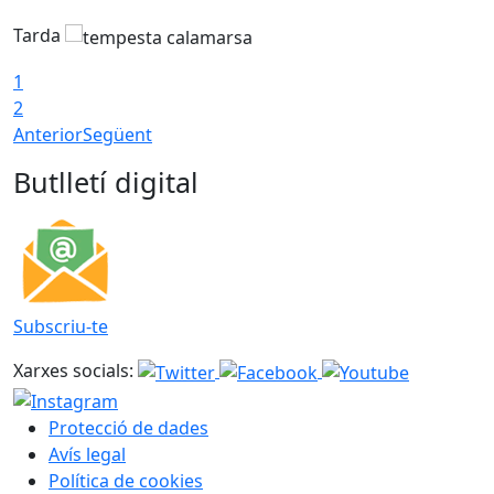
Tarda
T
1
2
Anterior
Següent
Butlletí digital
Subscriu-te
Xarxes socials:
Protecció de dades
Avís legal
Política de cookies