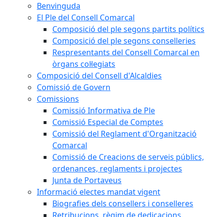
Benvinguda
El Ple del Consell Comarcal
Composició del ple segons partits polítics
Composició del ple segons conselleries
Respresentants del Consell Comarcal en
òrgans col·legiats
Composició del Consell d'Alcaldies
Comissió de Govern
Comissions
Comissió Informativa de Ple
Comissió Especial de Comptes
Comissió del Reglament d'Organització
Comarcal
Comissió de Creacions de serveis públics,
ordenances, reglaments i projectes
Junta de Portaveus
Informació electes mandat vigent
Biografies dels consellers i conselleres
Retribucions, règim de dedicacions,