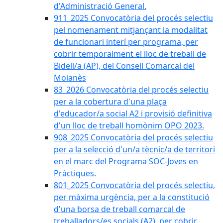
d'Administració General.
911_2025 Convocatòria del procés selectiu
pel nomenament mitjançant la modalitat
de funcionari interí per programa, per
cobrir temporalment el lloc de treball de
Bidell/a (AP), del Consell Comarcal del
Moianès
83_2026 Convocatòria del procés selectiu
per a la cobertura d'una plaça
d'educador/a social A2 i provisió definitiva
d'un lloc de treball homònim OPO 2023.
908_2025 Convocatòria del procés selectiu
per a la selecció d'un/a tècnic/a de territori
en el marc del Programa SOC-Joves en
Pràctiques.
801_2025 Convocatòria del procés selectiu,
per màxima urgència, per a la constitució
d'una borsa de treball comarcal de
treballadors/es socials (A2), per cobrir