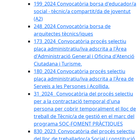
199_2024 Convocatòria borsa d'educador/a
social - tècnic/a compartit/da de joventut
(A2)
248_2024 Convocatòria borsa de
arquitectes tècnics/iques
173_2024_Convocatòria procés selectiu
plaça administratiu/iva adscrita a l'Àrea
d'Administració General i Oficina d'Atenció
Ciutadana i Turisme.
180_2024 Convocatòria procés selectiu
plaça administratiu/iva adscrita a l'Àrea de
Serveis a les Persones i Acollida.
31_2024_ Convocatòria del procés selectiu
per a la contractació temporal d'una
persona per cobrir temporalment el lloc de
treball de Tècnic/a de gestió en el marc del
programa SOC-FOMENT PRÀCTIQUES
830_2023_Convocatòria del procés selectiu
del lloc de treballador/a Social i constitució