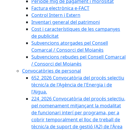
Període mig de pagament i morositat
Factura electrònica e-FACT
Control Intern i Extern
Inventari general del patrimoni
Cost i característiques de les campanyes
de publicitat
Subvencions atorgades pel Consell
Comarcal / Consorci del Moianès
Subvencions rebudes pel Consell Comarcal
/ Consorci del Moianès
Convocatòries de personal
652_2026 Convocatòria del procés selectiu
tècnic/a de l'Agència de l'Energia i de
l'Aigua.
224_2026 Convocatòria del procés selectiu,
pel nomenament mitjançant la modalitat
de funcionari interí per programa, per a
cobrir temporalment el lloc de treball de
tècnic/a de suport de gestió (A2) de l'Àrea