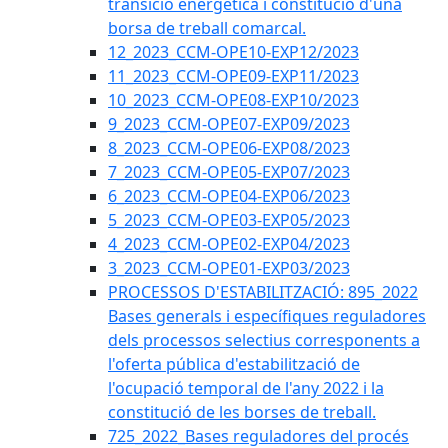
transició energètica i constitució d'una
borsa de treball comarcal.
12_2023_CCM-OPE10-EXP12/2023
11_2023_CCM-OPE09-EXP11/2023
10_2023_CCM-OPE08-EXP10/2023
9_2023_CCM-OPE07-EXP09/2023
8_2023_CCM-OPE06-EXP08/2023
7_2023_CCM-OPE05-EXP07/2023
6_2023_CCM-OPE04-EXP06/2023
5_2023_CCM-OPE03-EXP05/2023
4_2023_CCM-OPE02-EXP04/2023
3_2023_CCM-OPE01-EXP03/2023
PROCESSOS D'ESTABILITZACIÓ: 895_2022
Bases generals i específiques reguladores
dels processos selectius corresponents a
l'oferta pública d'estabilització de
l'ocupació temporal de l'any 2022 i la
constitució de les borses de treball.
725_2022_Bases reguladores del procés