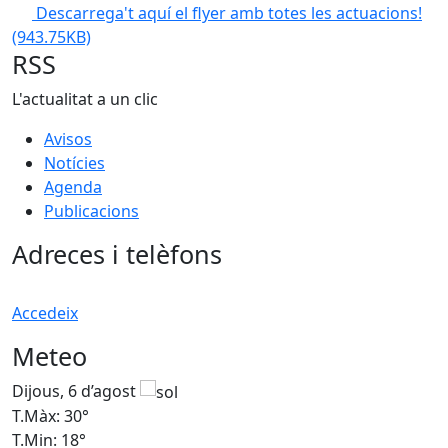
Descarrega't aquí el flyer amb totes les actuacions!
(943.75KB)
RSS
L'actualitat a un clic
Avisos
Notícies
Agenda
Publicacions
Adreces i telèfons
Accedeix
Meteo
Dijous, 6 d’agost
D
T.Màx: 30°
T
T.Min: 18°
T