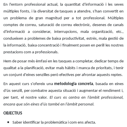
En l'entorn professional actual, la quantitat d'informació i les seves
múltiples fonts, i la diversitat de tasques a atendre, s'han convertit en
un problema de gran magnitud per a tot professional. Múltiples
comptes de correu, saturació de correu electrònic, desenes de canals
d'informació a considerar, interrupcions, mala organització, etc.,
condueixen a problemes de baixa productivitat, estrès, mala gestió de
la informació, baixa concentració i finalment posen en perill les nostres
prestacions com a professionals.
Hem de posar més èmfasi en les tasques a completar, dedicar temps de
qualitat a la planificació, evitar mals hàbits i manca de prioritats, i tenir
un conjunt d'eines senzilles però efectives per afrontar aquests reptes.
En aquest curs s'ofereix una
metodologia concreta
, basada en eines
d'ús senzill, per combatre aquesta situació i augmentar el rendiment i,
per tant, el nostre valor.
El curs es centra en l'àmbit professional,
encara que són eines d'ús també en l'àmbit personal.
OBJECTIUS
Saber identificar la problemàtica i com ens afecta.