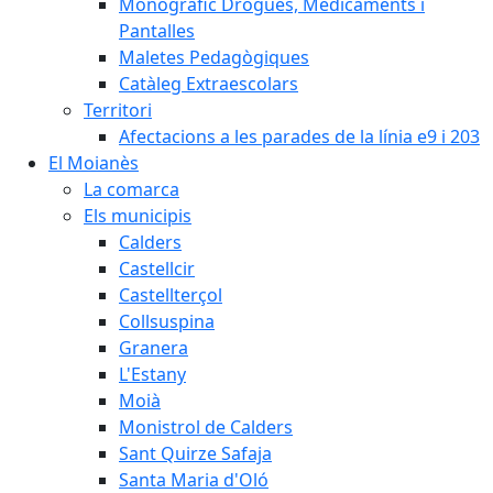
Monogràfic Drogues, Medicaments i
Pantalles
Maletes Pedagògiques
Catàleg Extraescolars
Territori
Afectacions a les parades de la línia e9 i 203
El Moianès
La comarca
Els municipis
Calders
Castellcir
Castellterçol
Collsuspina
Granera
L'Estany
Moià
Monistrol de Calders
Sant Quirze Safaja
Santa Maria d'Oló