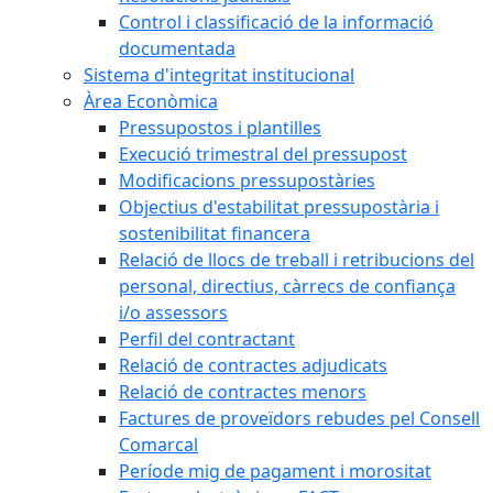
Control i classificació de la informació
documentada
Sistema d'integritat institucional
Àrea Econòmica
Pressupostos i plantilles
Execució trimestral del pressupost
Modificacions pressupostàries
Objectius d'estabilitat pressupostària i
sostenibilitat financera
Relació de llocs de treball i retribucions del
personal, directius, càrrecs de confiança
i/o assessors
Perfil del contractant
Relació de contractes adjudicats
Relació de contractes menors
Factures de proveïdors rebudes pel Consell
Comarcal
Període mig de pagament i morositat