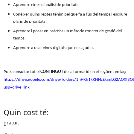
Aprendre eines d'anàlisi de prioritats.
Conèixer quins reptes tenim pel que fa a l'ús del temps i escriure
plans de prioritats.
Aprendre i posar en pràctica un mètode concret de gestió del
temps.
Aprendre a usar eines digitals que ens ajudin.
Pots consultar tot el
CONTINGUT
de la formació en el següent enllaç:
https://drive.google.com/drive/folders/1hHKh1kKNHzEkimLG2AOXI3Q
usp=drive_link
Quin cost té:
gratuït