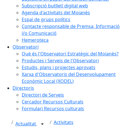
Subscripció butlletí digital web
Agenda d'activitats del Moianès
Espai de grups polítics
Contacte responsable de Premsa, Informació
i/o Comunicació
Hemeroteca
Observatori
Què és l'Observatori Estratègic del Moianès?
Productes i Serveis de l'Observatori
Estudis, plans i projectes aprovats
Xarxa d'Observatoris del Desenvolupament
Econòmic Local (XODEL)
Directoris
Directori de Serveis
Cercador Recursos Culturals
Formulari Recursos culturals
Activitats
Actualitat