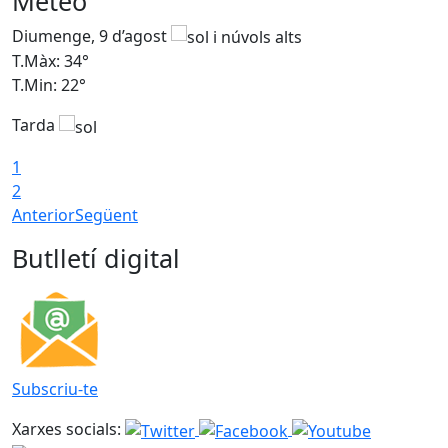
Meteo
Diumenge, 9 d’agost
D
T.Màx: 34°
T
T.Min: 22°
T
Tarda
T
1
2
Anterior
Següent
Butlletí digital
Subscriu-te
Xarxes socials: