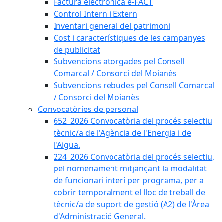
Factura electrònica e-FACT
Control Intern i Extern
Inventari general del patrimoni
Cost i característiques de les campanyes
de publicitat
Subvencions atorgades pel Consell
Comarcal / Consorci del Moianès
Subvencions rebudes pel Consell Comarcal
/ Consorci del Moianès
Convocatòries de personal
652_2026 Convocatòria del procés selectiu
tècnic/a de l'Agència de l'Energia i de
l'Aigua.
224_2026 Convocatòria del procés selectiu,
pel nomenament mitjançant la modalitat
de funcionari interí per programa, per a
cobrir temporalment el lloc de treball de
tècnic/a de suport de gestió (A2) de l'Àrea
d'Administració General.