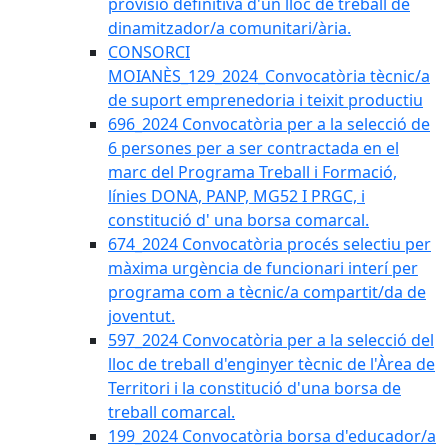
provisió definitiva d'un lloc de treball de
dinamitzador/a comunitari/ària.
CONSORCI
MOIANÈS_129_2024_Convocatòria tècnic/a
de suport emprenedoria i teixit productiu
696_2024 Convocatòria per a la selecció de
6 persones per a ser contractada en el
marc del Programa Treball i Formació,
línies DONA, PANP, MG52 I PRGC, i
constitució d' una borsa comarcal.
674_2024 Convocatòria procés selectiu per
màxima urgència de funcionari interí per
programa com a tècnic/a compartit/da de
joventut.
597_2024 Convocatòria per a la selecció del
lloc de treball d'enginyer tècnic de l'Àrea de
Territori i la constitució d'una borsa de
treball comarcal.
199_2024 Convocatòria borsa d'educador/a