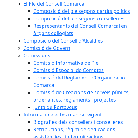
El Ple del Consell Comarcal
Composició del ple segons partits polítics
Composició del ple segons conselleries
Respresentants del Consell Comarcal en
òrgans col·legiats
Composició del Consell d'Alcaldies
Comissió de Govern
Comissions
Comissió Informativa de Ple
Comissió Especial de Comptes
Comissió del Reglament d'Organització
Comarcal
Comissió de Creacions de serveis públics,
ordenances, reglaments i projectes
Junta de Portaveus
Informació electes mandat vigent
Biografies dels consellers i conselleres
Retribucions, règim de dedicacions,
assistències i indemnitzacions