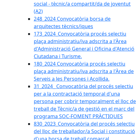
social - tècnic/a compartit/da de joventut
(A2)
248_2024 Convocatòria borsa de
arquitectes tècnics/iques
173_2024_Convocatòria procés selectiu
plaça administratiu/iva adscrita a l'Àrea
d'Administració General i Oficina d'Atenció
Ciutadana i Turisme.
180_2024 Convocatòria procés selectiu
plaça administratiu/iva adscrita a l'Àrea de
Serveis a les Persones i Acollida.
31_2024_ Convocatòria del procés selectiu
per a la contractació temporal d'una
persona per cobrir temporalment el lloc de
treball de Tècnic/a de gestió en el marc del
programa SOC-FOMENT PRÀCTIQUES
830_2023_Convocatòria del procés selectiu
del lloc de treballador/a Social i constitució
d'una borsa de treball comarcal.