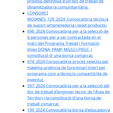
provisió definitiva d'un lloc de treball de
dinamitzador/a comunitari/ària.
CONSORCI
MOIANÈS_129_2024_Convocatòria tècnic/a
de suport emprenedoria i teixit productiu
696_2024 Convocatòria per a la selecció de
6 persones per a ser contractada en el
marc del Programa Treball i Formació,
línies DONA, PANP, MG52 I PRGC, i
constitució d' una borsa comarcal.
674_2024 Convocatòria procés selectiu per
màxima urgència de funcionari interí per
programa com a tècnic/a compartit/da de
joventut.
597_2024 Convocatòria per a la selecció del
lloc de treball d'enginyer tècnic de l'Àrea de
Territori i la constitució d'una borsa de
treball comarcal.
199_2024 Convocatòria borsa d'educador/a