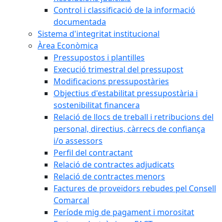
Control i classificació de la informació
documentada
Sistema d'integritat institucional
Àrea Econòmica
Pressupostos i plantilles
Execució trimestral del pressupost
Modificacions pressupostàries
Objectius d'estabilitat pressupostària i
sostenibilitat financera
Relació de llocs de treball i retribucions del
personal, directius, càrrecs de confiança
i/o assessors
Perfil del contractant
Relació de contractes adjudicats
Relació de contractes menors
Factures de proveïdors rebudes pel Consell
Comarcal
Període mig de pagament i morositat