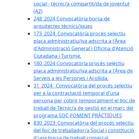
social - tècnic/a compartit/da de joventut
(A2)
248_2024 Convocatòria borsa de
arquitectes tècnics/iques
173_2024_Convocatòria procés selectiu
plaça administratiu/iva adscrita a l'Àrea
d'Administració General i Oficina d'Atenció
Ciutadana i Turisme.
180_2024 Convocatòria procés selectiu
plaça administratiu/iva adscrita a l'Àrea de
Serveis a les Persones i Acollida.
31_2024_ Convocatòria del procés selectiu
per a la contractació temporal d'una
persona per cobrir temporalment el lloc de
treball de Tècnic/a de gestió en el marc del
programa SOC-FOMENT PRÀCTIQUES
830_2023_Convocatòria del procés selectiu
del lloc de treballador/a Social i constitució
d'una borsa de treball comarcal.