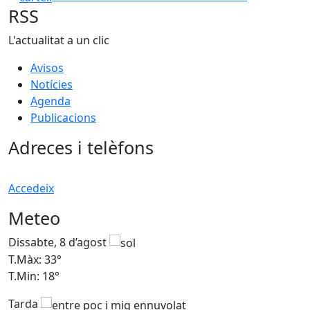
RSS
L'actualitat a un clic
Avisos
Notícies
Agenda
Publicacions
Adreces i telèfons
Accedeix
Meteo
Dissabte, 8 d’agost
D
T.Màx: 33°
T
T.Min: 18°
T
Tarda