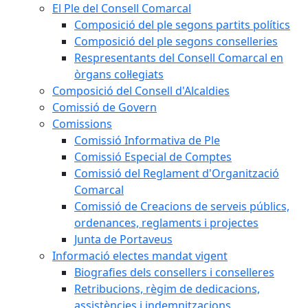
El Ple del Consell Comarcal
Composició del ple segons partits polítics
Composició del ple segons conselleries
Respresentants del Consell Comarcal en
òrgans col·legiats
Composició del Consell d'Alcaldies
Comissió de Govern
Comissions
Comissió Informativa de Ple
Comissió Especial de Comptes
Comissió del Reglament d'Organització
Comarcal
Comissió de Creacions de serveis públics,
ordenances, reglaments i projectes
Junta de Portaveus
Informació electes mandat vigent
Biografies dels consellers i conselleres
Retribucions, règim de dedicacions,
assistències i indemnitzacions