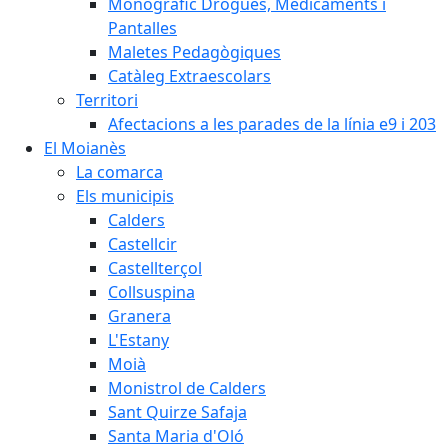
Monogràfic Drogues, Medicaments i
Pantalles
Maletes Pedagògiques
Catàleg Extraescolars
Territori
Afectacions a les parades de la línia e9 i 203
El Moianès
La comarca
Els municipis
Calders
Castellcir
Castellterçol
Collsuspina
Granera
L'Estany
Moià
Monistrol de Calders
Sant Quirze Safaja
Santa Maria d'Oló