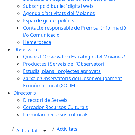
Subscripció butlletí digital web
Agenda d'activitats del Moianès
Espai de grups polítics
Contacte responsable de Premsa, Informació
i/o Comunicació
Hemeroteca
Observatori
Què és l'Observatori Estratègic del Moianès?
Productes i Serveis de l'Observatori
Estudis, plans i projectes aprovats
Xarxa d'Observatoris del Desenvolupament
Econòmic Local (XODEL)
Directoris
Directori de Serveis
Cercador Recursos Culturals
Formulari Recursos culturals
Activitats
Actualitat