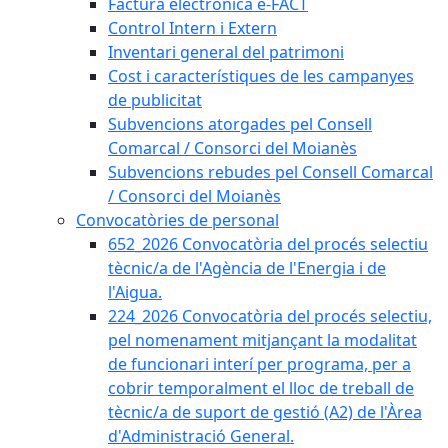
Factura electrònica e-FACT
Control Intern i Extern
Inventari general del patrimoni
Cost i característiques de les campanyes
de publicitat
Subvencions atorgades pel Consell
Comarcal / Consorci del Moianès
Subvencions rebudes pel Consell Comarcal
/ Consorci del Moianès
Convocatòries de personal
652_2026 Convocatòria del procés selectiu
tècnic/a de l'Agència de l'Energia i de
l'Aigua.
224_2026 Convocatòria del procés selectiu,
pel nomenament mitjançant la modalitat
de funcionari interí per programa, per a
cobrir temporalment el lloc de treball de
tècnic/a de suport de gestió (A2) de l'Àrea
d'Administració General.