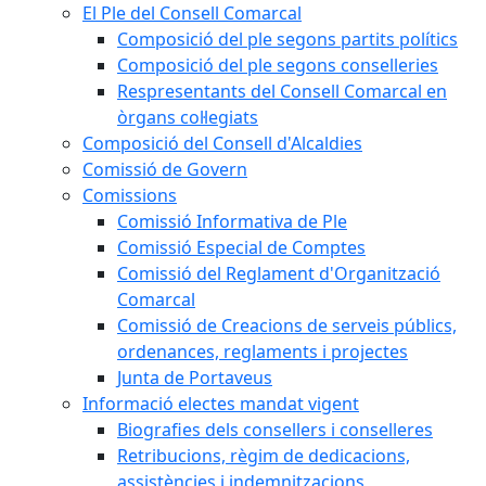
El Ple del Consell Comarcal
Composició del ple segons partits polítics
Composició del ple segons conselleries
Respresentants del Consell Comarcal en
òrgans col·legiats
Composició del Consell d'Alcaldies
Comissió de Govern
Comissions
Comissió Informativa de Ple
Comissió Especial de Comptes
Comissió del Reglament d'Organització
Comarcal
Comissió de Creacions de serveis públics,
ordenances, reglaments i projectes
Junta de Portaveus
Informació electes mandat vigent
Biografies dels consellers i conselleres
Retribucions, règim de dedicacions,
assistències i indemnitzacions