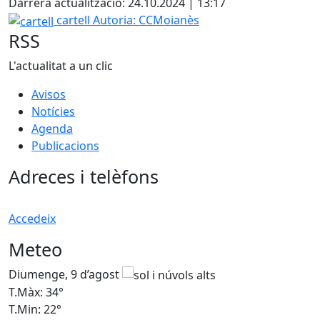
Darrera actualització: 24.10.2024 | 13:17
cartell
cartell
Autoria: CCMoianès
RSS
L'actualitat a un clic
Avisos
Notícies
Agenda
Publicacions
Adreces i telèfons
Accedeix
Meteo
Diumenge, 9 d’agost
D
T.Màx: 34°
T
T.Min: 22°
T