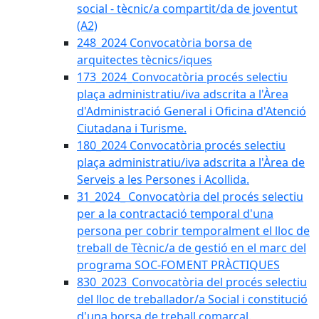
social - tècnic/a compartit/da de joventut
(A2)
248_2024 Convocatòria borsa de
arquitectes tècnics/iques
173_2024_Convocatòria procés selectiu
plaça administratiu/iva adscrita a l'Àrea
d'Administració General i Oficina d'Atenció
Ciutadana i Turisme.
180_2024 Convocatòria procés selectiu
plaça administratiu/iva adscrita a l'Àrea de
Serveis a les Persones i Acollida.
31_2024_ Convocatòria del procés selectiu
per a la contractació temporal d'una
persona per cobrir temporalment el lloc de
treball de Tècnic/a de gestió en el marc del
programa SOC-FOMENT PRÀCTIQUES
830_2023_Convocatòria del procés selectiu
del lloc de treballador/a Social i constitució
d'una borsa de treball comarcal.