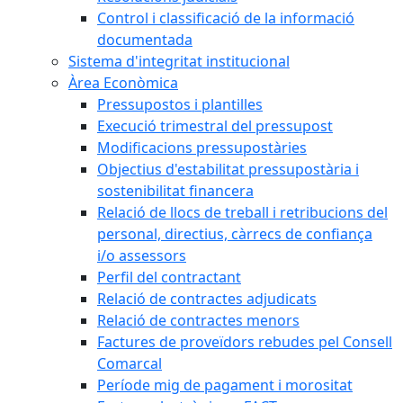
Control i classificació de la informació
documentada
Sistema d'integritat institucional
Àrea Econòmica
Pressupostos i plantilles
Execució trimestral del pressupost
Modificacions pressupostàries
Objectius d'estabilitat pressupostària i
sostenibilitat financera
Relació de llocs de treball i retribucions del
personal, directius, càrrecs de confiança
i/o assessors
Perfil del contractant
Relació de contractes adjudicats
Relació de contractes menors
Factures de proveïdors rebudes pel Consell
Comarcal
Període mig de pagament i morositat