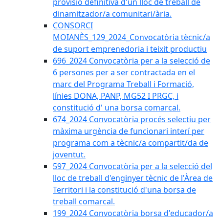
provisió definitiva d'un lloc de treball de
dinamitzador/a comunitari/ària.
CONSORCI
MOIANÈS_129_2024_Convocatòria tècnic/a
de suport emprenedoria i teixit productiu
696_2024 Convocatòria per a la selecció de
6 persones per a ser contractada en el
marc del Programa Treball i Formació,
línies DONA, PANP, MG52 I PRGC, i
constitució d' una borsa comarcal.
674_2024 Convocatòria procés selectiu per
màxima urgència de funcionari interí per
programa com a tècnic/a compartit/da de
joventut.
597_2024 Convocatòria per a la selecció del
lloc de treball d'enginyer tècnic de l'Àrea de
Territori i la constitució d'una borsa de
treball comarcal.
199_2024 Convocatòria borsa d'educador/a