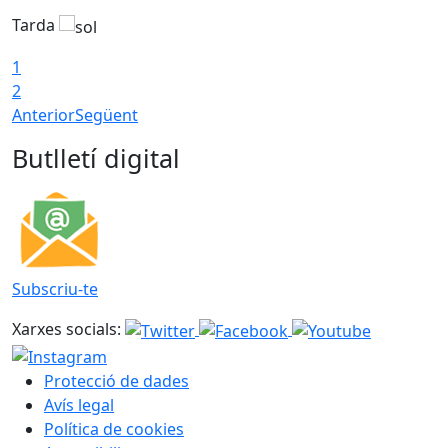
Tarda
T
1
2
Anterior
Següent
Butlletí digital
Subscriu-te
Xarxes socials:
Protecció de dades
Avís legal
Política de cookies