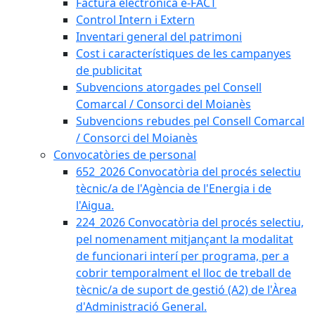
Factura electrònica e-FACT
Control Intern i Extern
Inventari general del patrimoni
Cost i característiques de les campanyes
de publicitat
Subvencions atorgades pel Consell
Comarcal / Consorci del Moianès
Subvencions rebudes pel Consell Comarcal
/ Consorci del Moianès
Convocatòries de personal
652_2026 Convocatòria del procés selectiu
tècnic/a de l'Agència de l'Energia i de
l'Aigua.
224_2026 Convocatòria del procés selectiu,
pel nomenament mitjançant la modalitat
de funcionari interí per programa, per a
cobrir temporalment el lloc de treball de
tècnic/a de suport de gestió (A2) de l'Àrea
d'Administració General.