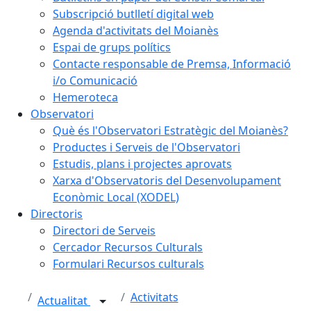
Subscripció butlletí digital web
Agenda d'activitats del Moianès
Espai de grups polítics
Contacte responsable de Premsa, Informació
i/o Comunicació
Hemeroteca
Observatori
Què és l'Observatori Estratègic del Moianès?
Productes i Serveis de l'Observatori
Estudis, plans i projectes aprovats
Xarxa d'Observatoris del Desenvolupament
Econòmic Local (XODEL)
Directoris
Directori de Serveis
Cercador Recursos Culturals
Formulari Recursos culturals
Activitats
Actualitat