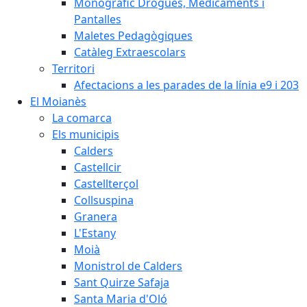
Monogràfic Drogues, Medicaments i
Pantalles
Maletes Pedagògiques
Catàleg Extraescolars
Territori
Afectacions a les parades de la línia e9 i 203
El Moianès
La comarca
Els municipis
Calders
Castellcir
Castellterçol
Collsuspina
Granera
L'Estany
Moià
Monistrol de Calders
Sant Quirze Safaja
Santa Maria d'Oló