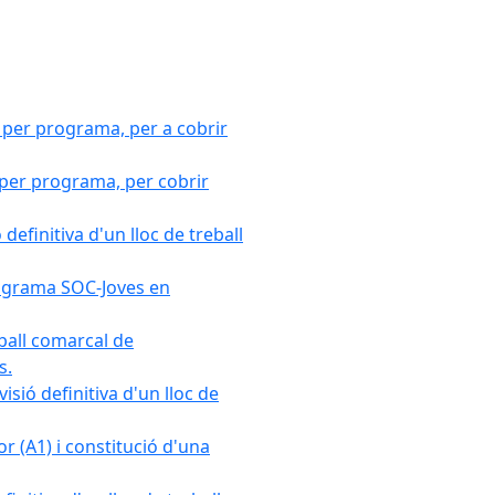
 per programa, per a cobrir
 per programa, per cobrir
efinitiva d'un lloc de treball
Programa SOC-Joves en
ball comarcal de
s.
sió definitiva d'un lloc de
r (A1) i constitució d'una