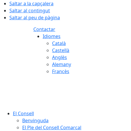
Saltar a la capçalera
Saltar al contingut
Saltar al peu de pàgina
Contactar
Idiomes
Català
Castellà
Anglès
Alemany
Francès
08.08.2026 | 18:16
El Consell
Benvinguda
El Ple del Consell Comarcal