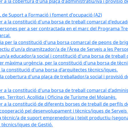
a la cobertura d'una plaça d'administratiu/iva i provisió def
e Suport a Formació i foment d'ocupació (A2)
r a la constitució d'una borsa de treball comarcal d'educad
persones per a ser contractada en el marc del Programa Treb
rcal.
a per la constitució d'una borsa comarcal de peons de bri
ectiu d'un/a dinamitzador/a de l'Àrea de Serveis a les Pers
un/a educador/a social i constitució d'una borsa de treball
r màxima urgència, per la constitució d'una borsa de tècnic
la constitució d'una borsa d'arquitectes tècnics/iques.
 cobertura d'una plaça de treballador/a social i provisió def
 a la constitució d'una borsa de treball comarcal d'administ
s, Territori, Acollida i Oficina de Turisme del Moianès.
 a la constitució de diferents borses de treball de perfils d
 cooperació pel desenvolupament i tècnics/iques de Serveis T
nic/a de suport emprenedoria i teixit productiu (segona
tècnics/iques de Gestió.