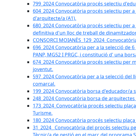
799_2024 Convocatòria procés selectiu d'educ
604_2024 Convocatòria procés selectiu per a la
d'arquitecte/a (A1).
680_2024 Convocatòria procés selectiu per a l
definitiva d'un lloc de treball de dinamitzado
CONSORCI MOIANÈS_129_2024_Convocatòria tè
696_2024 Convocatòria per a la selecció de 6
PANP, MG52 I PRGC, i constitució d' una bors
674_2024 Convocatòria procés selectiu per m
joventut.
597_2024 Convocatòria per a la selecció del llo
comarcal.
199_2024 Convocatòria borsa d'educador/a soc
248_2024 Convocatòria borsa de arquitectes 
173_2024_Convocatòria procés selectiu plaça a
Turisme.
180_2024 Convocatòria procés selectiu plaça ad
31_2024_ Convocatòria del procés selectiu pe
Tècnic/a de gestió en el marc del progra