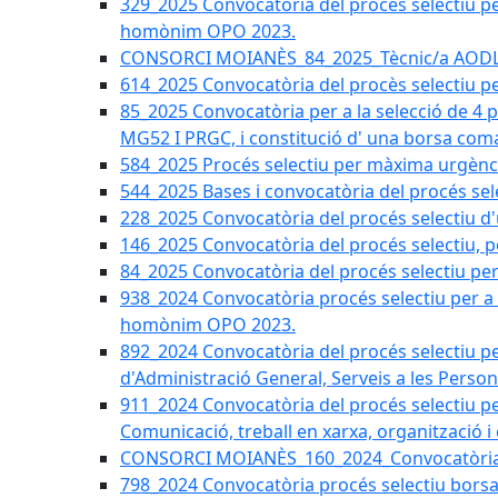
329_2025 Convocatòria del procés selectiu per 
homònim OPO 2023.
CONSORCI MOIANÈS_84_2025_Tècnic/a AODL d
614_2025 Convocatòria del procès selectiu pe
85_2025 Convocatòria per a la selecció de 4 
MG52 I PRGC, i constitució d' una borsa coma
584_2025 Procés selectiu per màxima urgènci
544_2025 Bases i convocatòria del procés sel
228_2025 Convocatòria del procés selectiu d'
146_2025 Convocatòria del procés selectiu, pe
84_2025 Convocatòria del procés selectiu per 
938_2024 Convocatòria procés selectiu per a la
homònim OPO 2023.
892_2024 Convocatòria del procés selectiu per
d'Administració General, Serveis a les Persone
911_2024 Convocatòria del procés selectiu per
Comunicació, treball en xarxa, organització i
CONSORCI MOIANÈS_160_2024_Convocatòria tèc
798_2024 Convocatòria procés selectiu borsa 