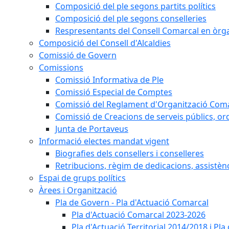
Composició del ple segons partits polítics
Composició del ple segons conselleries
Respresentants del Consell Comarcal en òrgan
Composició del Consell d'Alcaldies
Comissió de Govern
Comissions
Comissió Informativa de Ple
Comissió Especial de Comptes
Comissió del Reglament d'Organització Com
Comissió de Creacions de serveis públics, or
Junta de Portaveus
Informació electes mandat vigent
Biografies dels consellers i conselleres
Retribucions, règim de dedicacions, assistèn
Espai de grups polítics
Àrees i Organització
Pla de Govern - Pla d'Actuació Comarcal
Pla d'Actuació Comarcal 2023-2026
Pla d'Actuació Territorial 2014/2018 i P