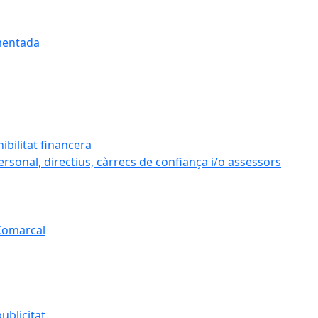
umentada
ibilitat financera
personal, directius, càrrecs de confiança i/o assessors
 Comarcal
ublicitat