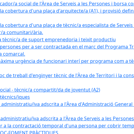
ador/a social de l'Àrea de Serveis a les Persones i borsa c
 cobertura d'una plaça d'arquitecte/a (A1), i provisió definit
a cobertura d'una plaça de tècnic/a especialista de Serveis 
r/a comunitari/ària.
cnic/a de suport emprenedoria i teixit productiu
 persones per a ser contractada en el marc del Programa Tre
a comarcal.
àxima urgència de funcionari interí per programa com a tè
c de treball d'enginyer tècnic de l'Àrea de Territori i la con
ial - tècnic/a compartit/da de joventut (A2)
tècnics/iques
dministratiu/iva adscrita a l'Àrea d'Administració General i
ministratiu/iva adscrita a l'Àrea de Serveis a les Persones 
r a la contractació temporal d'una persona per cobrir tempo
ma SOC-FOMENT PRÀCTIQUES