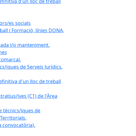
initiva d'un lloc de treball
ors/es socials
all i Formació, línies DONA,
gada i/o manteniment.
ones
 comarcal.
s/iques de Serveis Jurídics.
initiva d'un lloc de treball
ratius/ives (C1) de l'Àrea
e tècnics/iques de
erritorials.
 convocatòria).