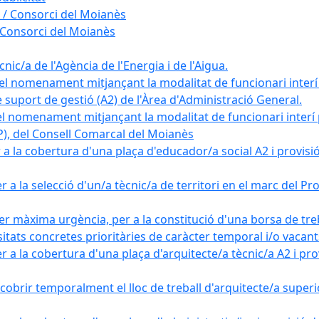
 / Consorci del Moianès
 Consorci del Moianès
ic/a de l'Agència de l'Energia i de l'Aigua.
el nomenament mitjançant la modalitat de funcionari interí
e suport de gestió (A2) de l'Àrea d'Administració General.
el nomenament mitjançant la modalitat de funcionari interí
AP), del Consell Comarcal del Moianès
 la cobertura d'una plaça d'educador/a social A2 i provisió d
 a la selecció d'un/a tècnic/a de territori en el marc del 
er màxima urgència, per a la constitució d'una borsa de tre
sitats concretes prioritàries de caràcter temporal i/o vacant
a la cobertura d'una plaça d'arquitecte/a tècnic/a A2 i provi
obrir temporalment el lloc de treball d'arquitecte/a superio