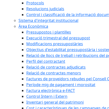
Protocols
Resolucions judicials
Control i classificació de la informació doc
Sistema d'integritat institucional
Àrea Econòmica
Pressupostos i plantilles
Execució trimestral del pressupost
Modificacions pressupostàries
Objectius d'estabilitat pressupostària i sosten
Relació de llocs de treball i retribucions del 
Perfil del contractant
Relació de contractes adjudicats
Relació de contractes menors
Factures de proveïdors rebudes pel Consell
Període mig de pagament i morositat
Factura electrònica e-FACT
Control Intern i Extern
Inventari general del patrimoni
Cost i característiques de les campanyes de p