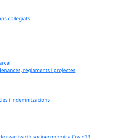
s col·legiats
arcal
denances, reglaments i projectes
cies i indemnitzacions
la de reactivació socioeconòmica Covid19