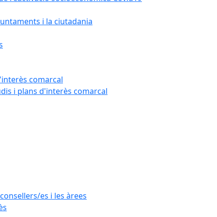
untaments i la ciutadania
s
'interès comarcal
udis i plans d'interès comarcal
consellers/es i les àrees
ès