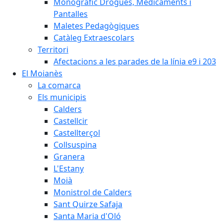
Monogràfic Drogues, Medicaments i
Pantalles
Maletes Pedagògiques
Catàleg Extraescolars
Territori
Afectacions a les parades de la línia e9 i 203
El Moianès
La comarca
Els municipis
Calders
Castellcir
Castellterçol
Collsuspina
Granera
L'Estany
Moià
Monistrol de Calders
Sant Quirze Safaja
Santa Maria d'Oló