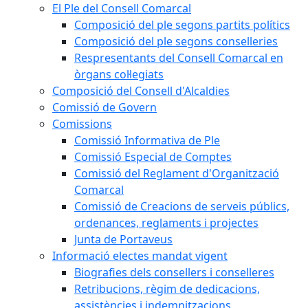
El Ple del Consell Comarcal
Composició del ple segons partits polítics
Composició del ple segons conselleries
Respresentants del Consell Comarcal en
òrgans col·legiats
Composició del Consell d'Alcaldies
Comissió de Govern
Comissions
Comissió Informativa de Ple
Comissió Especial de Comptes
Comissió del Reglament d'Organització
Comarcal
Comissió de Creacions de serveis públics,
ordenances, reglaments i projectes
Junta de Portaveus
Informació electes mandat vigent
Biografies dels consellers i conselleres
Retribucions, règim de dedicacions,
assistències i indemnitzacions