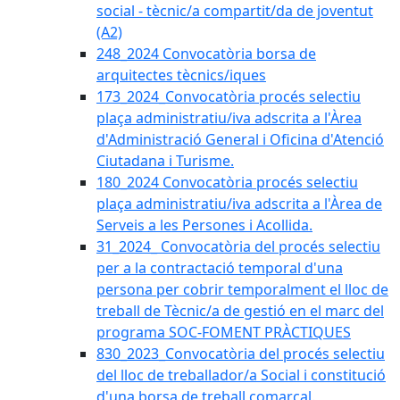
social - tècnic/a compartit/da de joventut
(A2)
248_2024 Convocatòria borsa de
arquitectes tècnics/iques
173_2024_Convocatòria procés selectiu
plaça administratiu/iva adscrita a l'Àrea
d'Administració General i Oficina d'Atenció
Ciutadana i Turisme.
180_2024 Convocatòria procés selectiu
plaça administratiu/iva adscrita a l'Àrea de
Serveis a les Persones i Acollida.
31_2024_ Convocatòria del procés selectiu
per a la contractació temporal d'una
persona per cobrir temporalment el lloc de
treball de Tècnic/a de gestió en el marc del
programa SOC-FOMENT PRÀCTIQUES
830_2023_Convocatòria del procés selectiu
del lloc de treballador/a Social i constitució
d'una borsa de treball comarcal.