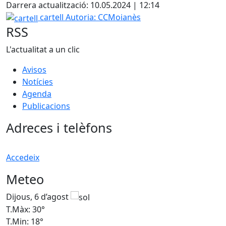
Darrera actualització: 10.05.2024 | 12:14
cartell
cartell
Autoria: CCMoianès
RSS
L'actualitat a un clic
Avisos
Notícies
Agenda
Publicacions
Adreces i telèfons
Accedeix
Meteo
Dijous, 6 d’agost
D
T.Màx: 30°
T
T.Min: 18°
T