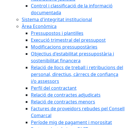
Control i classificació de la informació
documentada
Sistema d'integritat institucional
Àrea Econòmica
Pressupostos i plantilles
Execució trimestral del pressupost
Modificacions pressupostàries
Objectius d'estabilitat pressupostària i
sostenibilitat financera
Relació de llocs de treball i retribucions del
personal, directius, càrrecs de confiança
i/o assessors
Perfil del contractant
Relació de contractes adjudicats
Relació de contractes menors
Factures de proveïdors rebudes pel Consell
Comarcal
Període mig de pagament i morositat