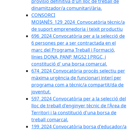
provisió definitiva d'un lloc de treball de
dinamitzador/a comunitari/ària.
CONSORCI
MOIANÈS_129_2024_Convocatòria tècnic/a
de suport emprenedoria i teixit productiu
696_2024 Convocatòria per a la selecció de
6 persones per a ser contractada en el
marc del Programa Treball i Formació,
línies DONA, PANP, MG52 I PRGC, i
constitució d' una borsa comarcal.
674_2024 Convocatòria procés selectiu per
màxima urgència de funcionari interí per
programa com a tècnic/a compartit/da de
joventut.
597_2024 Convocatòria per a la selecció del
lloc de treball d'enginyer tècnic de l'Àrea de
Territori i la constitució d'una borsa de
treball comarcal.
199_2024 Convocatòria borsa d'educador/a