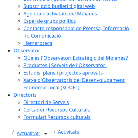
Subscripció butlletí digital web
Agenda d'activitats del Moianès
Espai de grups polítics
Contacte responsable de Premsa, Informació
i/o Comunicació
Hemeroteca
Observatori
Què és l'Observatori Estratègic del Moianès?
Productes i Serveis de l'Observatori
Estudis, plans i projectes aprovats
Xarxa d'Observatoris del Desenvolupament
Econòmic Local (XODEL)
Directoris
Directori de Serveis
Cercador Recursos Culturals
Formulari Recursos culturals
Activitats
Actualitat