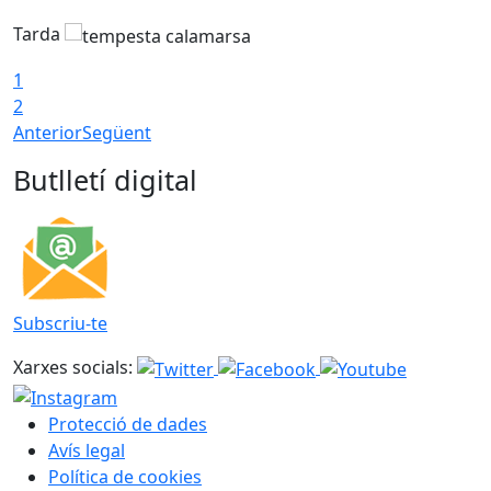
Tarda
T
1
2
Anterior
Següent
Butlletí digital
Subscriu-te
Xarxes socials:
Protecció de dades
Avís legal
Política de cookies