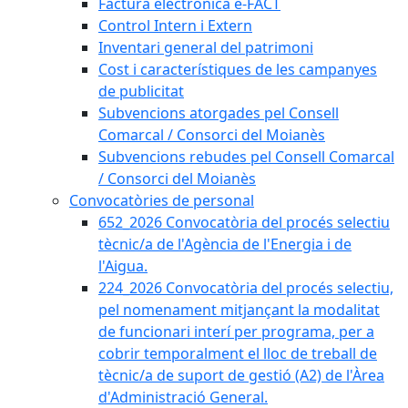
Factura electrònica e-FACT
Control Intern i Extern
Inventari general del patrimoni
Cost i característiques de les campanyes
de publicitat
Subvencions atorgades pel Consell
Comarcal / Consorci del Moianès
Subvencions rebudes pel Consell Comarcal
/ Consorci del Moianès
Convocatòries de personal
652_2026 Convocatòria del procés selectiu
tècnic/a de l'Agència de l'Energia i de
l'Aigua.
224_2026 Convocatòria del procés selectiu,
pel nomenament mitjançant la modalitat
de funcionari interí per programa, per a
cobrir temporalment el lloc de treball de
tècnic/a de suport de gestió (A2) de l'Àrea
d'Administració General.