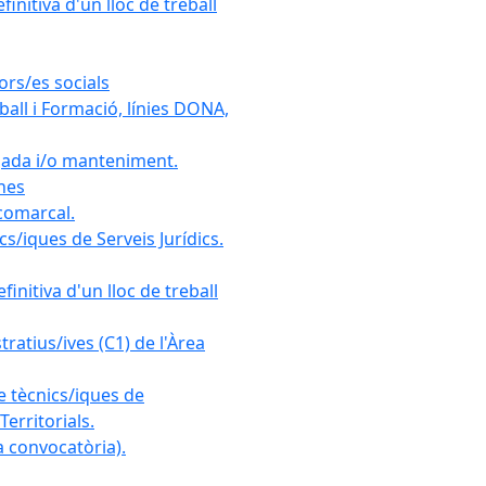
initiva d'un lloc de treball
ors/es socials
all i Formació, línies DONA,
gada i/o manteniment.
ones
 comarcal.
s/iques de Serveis Jurídics.
initiva d'un lloc de treball
ratius/ives (C1) de l'Àrea
e tècnics/iques de
erritorials.
 convocatòria).