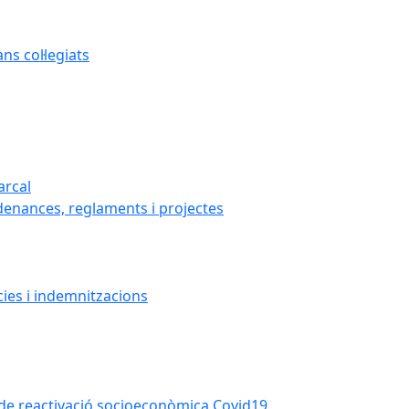
s col·legiats
arcal
denances, reglaments i projectes
cies i indemnitzacions
la de reactivació socioeconòmica Covid19