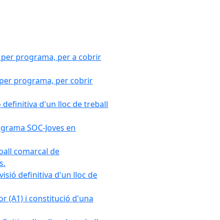
 per programa, per a cobrir
 per programa, per cobrir
efinitiva d'un lloc de treball
Programa SOC-Joves en
ball comarcal de
s.
sió definitiva d'un lloc de
r (A1) i constitució d'una