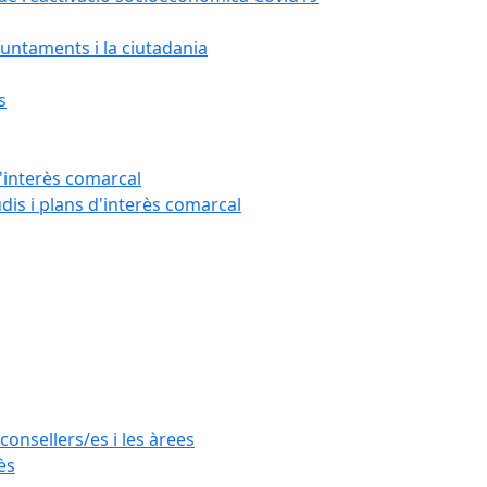
untaments i la ciutadania
s
'interès comarcal
udis i plans d'interès comarcal
consellers/es i les àrees
ès