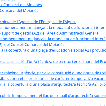
 / Consorci del Moianès
 Consorci del Moianès
ic/a de l'Agència de l'Energia i de l'Aigua.
el nomenament mitjançant la modalitat de funcionari interí
e suport de gestió (A2) de l'Àrea d'Administració General.
el nomenament mitjançant la modalitat de funcionari interí
AP), del Consell Comarcal del Moianès
 la cobertura d'una plaça d'educador/a social A2 i provisió d
 a la selecció d'un/a tècnic/a de territori en el marc del 
er màxima urgència, per a la constitució d'una borsa de tre
sitats concretes prioritàries de caràcter temporal i/o vacant
a la cobertura d'una plaça d'arquitecte/a tècnic/a A2 i provi
obrir temporalment el lloc de treball d'arquitecte/a superio