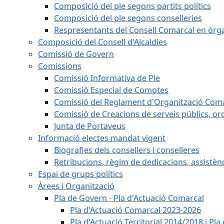
Composició del ple segons partits polítics
Composició del ple segons conselleries
Respresentants del Consell Comarcal en òrgan
Composició del Consell d'Alcaldies
Comissió de Govern
Comissions
Comissió Informativa de Ple
Comissió Especial de Comptes
Comissió del Reglament d'Organització Com
Comissió de Creacions de serveis públics, or
Junta de Portaveus
Informació electes mandat vigent
Biografies dels consellers i conselleres
Retribucions, règim de dedicacions, assistèn
Espai de grups polítics
Àrees i Organització
Pla de Govern - Pla d'Actuació Comarcal
Pla d'Actuació Comarcal 2023-2026
Pla d'Actuació Territorial 2014/2018 i P