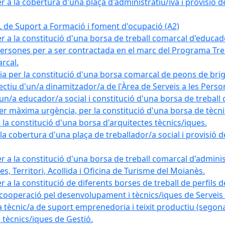
a la cobertura d'una plaça d'administratiu/iva i provisió def
e Suport a Formació i foment d'ocupació (A2)
r a la constitució d'una borsa de treball comarcal d'educad
persones per a ser contractada en el marc del Programa Treb
rcal.
a per la constitució d'una borsa comarcal de peons de bri
ectiu d'un/a dinamitzador/a de l'Àrea de Serveis a les Pers
un/a educador/a social i constitució d'una borsa de treball
r màxima urgència, per la constitució d'una borsa de tècnic
la constitució d'una borsa d'arquitectes tècnics/iques.
 cobertura d'una plaça de treballador/a social i provisió def
 a la constitució d'una borsa de treball comarcal d'administ
s, Territori, Acollida i Oficina de Turisme del Moianès.
 a la constitució de diferents borses de treball de perfils d
 cooperació pel desenvolupament i tècnics/iques de Serveis T
nic/a de suport emprenedoria i teixit productiu (segona
tècnics/iques de Gestió.