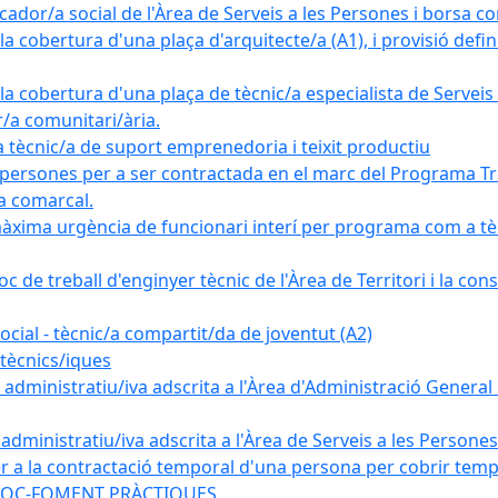
ador/a social de l'Àrea de Serveis a les Persones i borsa c
 cobertura d'una plaça d'arquitecte/a (A1), i provisió definit
a cobertura d'una plaça de tècnic/a especialista de Serveis 
r/a comunitari/ària.
cnic/a de suport emprenedoria i teixit productiu
 persones per a ser contractada en el marc del Programa Tre
a comarcal.
àxima urgència de funcionari interí per programa com a tè
c de treball d'enginyer tècnic de l'Àrea de Territori i la con
ial - tècnic/a compartit/da de joventut (A2)
tècnics/iques
dministratiu/iva adscrita a l'Àrea d'Administració General i
ministratiu/iva adscrita a l'Àrea de Serveis a les Persones 
r a la contractació temporal d'una persona per cobrir tempo
ma SOC-FOMENT PRÀCTIQUES