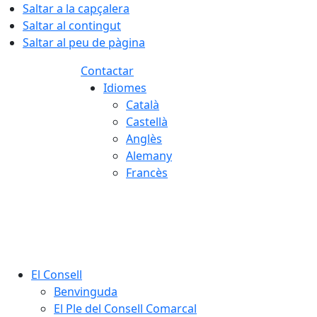
Saltar a la capçalera
Saltar al contingut
Saltar al peu de pàgina
Contactar
Idiomes
Català
Castellà
Anglès
Alemany
Francès
07.08.2026 | 06:17
El Consell
Benvinguda
El Ple del Consell Comarcal