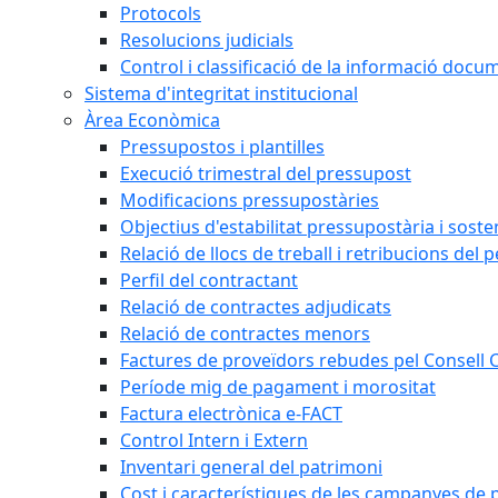
Protocols
Resolucions judicials
Control i classificació de la informació doc
Sistema d'integritat institucional
Àrea Econòmica
Pressupostos i plantilles
Execució trimestral del pressupost
Modificacions pressupostàries
Objectius d'estabilitat pressupostària i sosten
Relació de llocs de treball i retribucions del 
Perfil del contractant
Relació de contractes adjudicats
Relació de contractes menors
Factures de proveïdors rebudes pel Consell
Període mig de pagament i morositat
Factura electrònica e-FACT
Control Intern i Extern
Inventari general del patrimoni
Cost i característiques de les campanyes de p