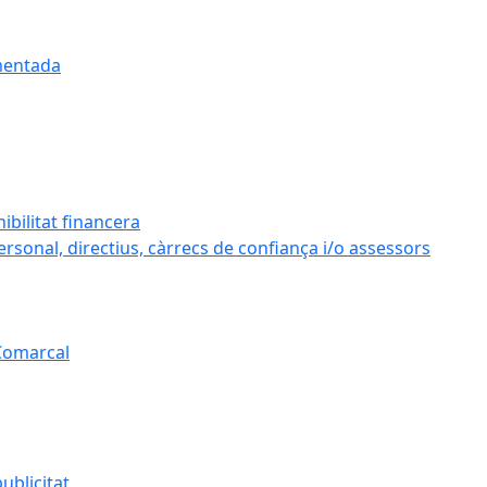
umentada
ibilitat financera
personal, directius, càrrecs de confiança i/o assessors
 Comarcal
ublicitat