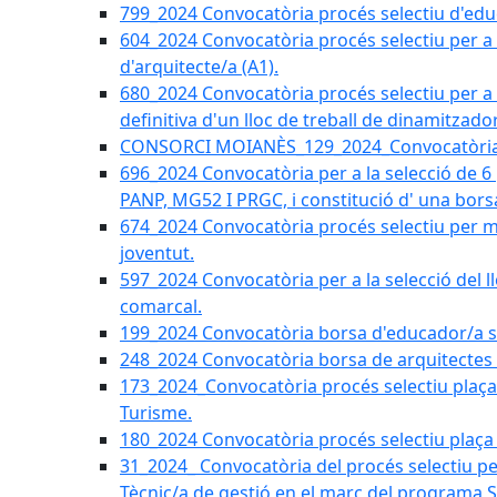
799_2024 Convocatòria procés selectiu d'educ
604_2024 Convocatòria procés selectiu per a la
d'arquitecte/a (A1).
680_2024 Convocatòria procés selectiu per a l
definitiva d'un lloc de treball de dinamitzado
CONSORCI MOIANÈS_129_2024_Convocatòria tè
696_2024 Convocatòria per a la selecció de 6
PANP, MG52 I PRGC, i constitució d' una bors
674_2024 Convocatòria procés selectiu per m
joventut.
597_2024 Convocatòria per a la selecció del llo
comarcal.
199_2024 Convocatòria borsa d'educador/a soc
248_2024 Convocatòria borsa de arquitectes 
173_2024_Convocatòria procés selectiu plaça a
Turisme.
180_2024 Convocatòria procés selectiu plaça ad
31_2024_ Convocatòria del procés selectiu pe
Tècnic/a de gestió en el marc del progra