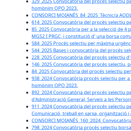
329_2025 Convocatòria del procés selectiu per 
homònim OPO 2023.
CONSORCI MOIANÈS_84_2025_Tècnic/a AODL d
614_2025 Convocatòria del procès selectiu pe
85_2025 Convocatòria per a la selecció de 4 
MG52 I PRGC, i constitució d' una borsa coma
584_2025 Procés selectiu per màxima urgènci
544_2025 Bases i convocatòria del procés sel
228_2025 Convocatòria del procés selectiu d'
146_2025 Convocatòria del procés selectiu, pe
84_2025 Convocatòria del procés selectiu per 
938_2024 Convocatòria procés selectiu per a la
homònim OPO 2023.
892_2024 Convocatòria del procés selectiu per
d'Administració General, Serveis a les Persone
911_2024 Convocatòria del procés selectiu per
Comunicació, treball en xarxa, organització i
CONSORCI MOIANÈS_160_2024_Convocatòria tèc
798_2024 Convocatòria procés selectiu borsa 