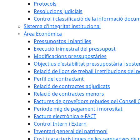
Protocols
Resolucions judicials
Control i classificació de la informació doc
Sistema d'integritat institucional
Àrea Econòmica
Pressupostos i plantilles
Execució trimestral del pressupost
Modificacions pressupostàries
Objectius d'estabilitat pressupostària i sosten
Relació de llocs de treball i retribucions del 
Perfil del contractant
Relació de contractes adjudicats
Relació de contractes menors
Factures de proveïdors rebudes pel Consell
Període mig de pagament i morositat
Factura electrònica e-FACT
Control Intern i Extern
Inventari general del patrimoni
Cost i característiques de les campanyes de p