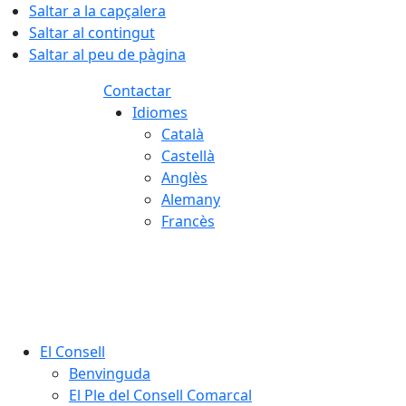
Saltar a la capçalera
Saltar al contingut
Saltar al peu de pàgina
Contactar
Idiomes
Català
Castellà
Anglès
Alemany
Francès
08.08.2026 | 06:55
El Consell
Benvinguda
El Ple del Consell Comarcal