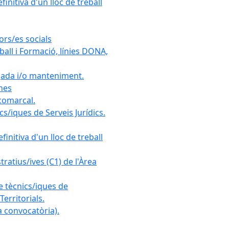
initiva d'un lloc de treball
ors/es socials
all i Formació, línies DONA,
gada i/o manteniment.
ones
 comarcal.
s/iques de Serveis Jurídics.
initiva d'un lloc de treball
ratius/ives (C1) de l'Àrea
e tècnics/iques de
erritorials.
 convocatòria).