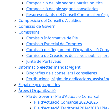
Composició del ple segons partits polítics
Composició del ple segons conselleries
Respresentants del Consell Comarcal en òrgan
Composició del Consell d'Alcaldies
Comissió de Govern
Comissions
Comissió Informativa de Ple
Comissió Especial de Comptes
Comissió del Reglament d'Organització Com
Comissió de Creacions de serveis públics, or
Junta de Portaveus
Informació electes mandat vigent
Biografies dels consellers i conselleres
Retribucions, règim de dedicacions, assistèn
Espai de grups polítics
Àrees i Organització
Pla de Govern - Pla d'Actuació Comarcal
Pla d'Actuació Comarcal 2023-2026
Pla d'Actuació Territorial 2014/2018 i P