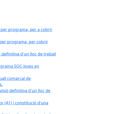
 per programa, per a cobrir
 per programa, per cobrir
efinitiva d'un lloc de treball
Programa SOC-Joves en
ball comarcal de
s.
sió definitiva d'un lloc de
r (A1) i constitució d'una