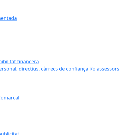
umentada
ibilitat financera
personal, directius, càrrecs de confiança i/o assessors
 Comarcal
ublicitat