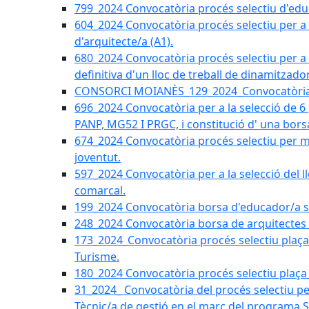
799_2024 Convocatòria procés selectiu d'educ
604_2024 Convocatòria procés selectiu per a la
d'arquitecte/a (A1).
680_2024 Convocatòria procés selectiu per a l
definitiva d'un lloc de treball de dinamitzado
CONSORCI MOIANÈS_129_2024_Convocatòria tè
696_2024 Convocatòria per a la selecció de 6
PANP, MG52 I PRGC, i constitució d' una bors
674_2024 Convocatòria procés selectiu per m
joventut.
597_2024 Convocatòria per a la selecció del llo
comarcal.
199_2024 Convocatòria borsa d'educador/a soc
248_2024 Convocatòria borsa de arquitectes 
173_2024_Convocatòria procés selectiu plaça a
Turisme.
180_2024 Convocatòria procés selectiu plaça ad
31_2024_ Convocatòria del procés selectiu pe
Tècnic/a de gestió en el marc del progra