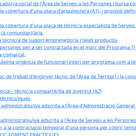
ador/a social de l'Àrea de Serveis a les Persones i borsa c
 cobertura d'una plaça d'arquitecte/a (A1), i provisió definit
a cobertura d'una plaça de tècnic/a especialista de Serveis 
r/a comunitari/ària.
cnic/a de suport emprenedoria i teixit productiu
 persones per a ser contractada en el marc del Programa Tre
a comarcal.
àxima urgència de funcionari interí per programa com a tè
c de treball d'enginyer tècnic de l'Àrea de Territori i la con
ial - tècnic/a compartit/da de joventut (A2)
tècnics/iques
dministratiu/iva adscrita a l'Àrea d'Administració General i
ministratiu/iva adscrita a l'Àrea de Serveis a les Persones 
r a la contractació temporal d'una persona per cobrir tempo
ma SOC-FOMENT PRÀCTIQUES