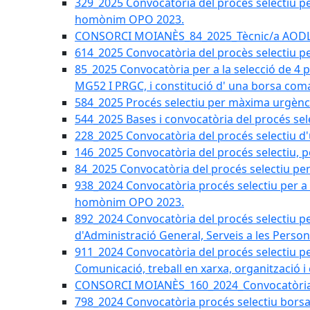
329_2025 Convocatòria del procés selectiu per 
homònim OPO 2023.
CONSORCI MOIANÈS_84_2025_Tècnic/a AODL d
614_2025 Convocatòria del procès selectiu pe
85_2025 Convocatòria per a la selecció de 4 
MG52 I PRGC, i constitució d' una borsa coma
584_2025 Procés selectiu per màxima urgènci
544_2025 Bases i convocatòria del procés sel
228_2025 Convocatòria del procés selectiu d'
146_2025 Convocatòria del procés selectiu, pe
84_2025 Convocatòria del procés selectiu per 
938_2024 Convocatòria procés selectiu per a la
homònim OPO 2023.
892_2024 Convocatòria del procés selectiu per
d'Administració General, Serveis a les Persone
911_2024 Convocatòria del procés selectiu per
Comunicació, treball en xarxa, organització i
CONSORCI MOIANÈS_160_2024_Convocatòria tèc
798_2024 Convocatòria procés selectiu borsa 