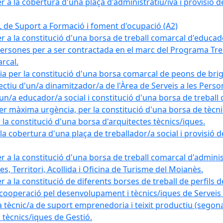
a la cobertura d'una plaça d'administratiu/iva i provisió def
e Suport a Formació i foment d'ocupació (A2)
r a la constitució d'una borsa de treball comarcal d'educad
persones per a ser contractada en el marc del Programa Treb
rcal.
a per la constitució d'una borsa comarcal de peons de bri
ectiu d'un/a dinamitzador/a de l'Àrea de Serveis a les Pers
un/a educador/a social i constitució d'una borsa de treball
r màxima urgència, per la constitució d'una borsa de tècnic
la constitució d'una borsa d'arquitectes tècnics/iques.
 cobertura d'una plaça de treballador/a social i provisió def
 a la constitució d'una borsa de treball comarcal d'administ
s, Territori, Acollida i Oficina de Turisme del Moianès.
 a la constitució de diferents borses de treball de perfils d
 cooperació pel desenvolupament i tècnics/iques de Serveis T
nic/a de suport emprenedoria i teixit productiu (segona
tècnics/iques de Gestió.