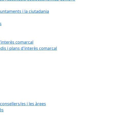
untaments i la ciutadania
s
'interès comarcal
udis i plans d'interès comarcal
consellers/es i les àrees
ès