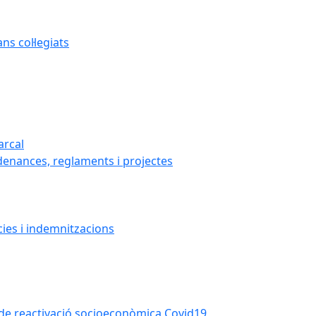
s col·legiats
arcal
denances, reglaments i projectes
cies i indemnitzacions
la de reactivació socioeconòmica Covid19