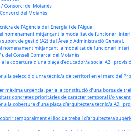
 / Consorci del Moianès
 Consorci del Moianès
ic/a de l'Agència de l'Energia i de l'Aigua.
el nomenament mitjançant la modalitat de funcionari interí
e suport de gestió (A2) de l'Àrea d'Administració General.
el nomenament mitjançant la modalitat de funcionari interí
AP), del Consell Comarcal del Moianès
 la cobertura d'una plaça d'educador/a social A2 i provisió d
 a la selecció d'un/a tècnic/a de territori en el marc del 
er màxima urgència, per a la constitució d'una borsa de tre
sitats concretes prioritàries de caràcter temporal i/o vacant
a la cobertura d'una plaça d'arquitecte/a tècnic/a A2 i provi
obrir temporalment el lloc de treball d'arquitecte/a superio