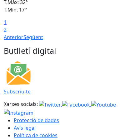
T.Màx: 32°
T
T.Min: 17°
T
1
T
2
Anterior
Següent
Butlletí digital
Subscriu-te
Xarxes socials:
Protecció de dades
Avís legal
Política de cookies