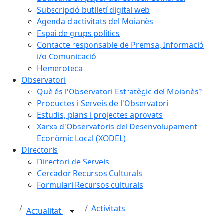
Subscripció butlletí digital web
Agenda d'activitats del Moianès
Espai de grups polítics
Contacte responsable de Premsa, Informació
i/o Comunicació
Hemeroteca
Observatori
Què és l'Observatori Estratègic del Moianès?
Productes i Serveis de l'Observatori
Estudis, plans i projectes aprovats
Xarxa d'Observatoris del Desenvolupament
Econòmic Local (XODEL)
Directoris
Directori de Serveis
Cercador Recursos Culturals
Formulari Recursos culturals
Activitats
Actualitat