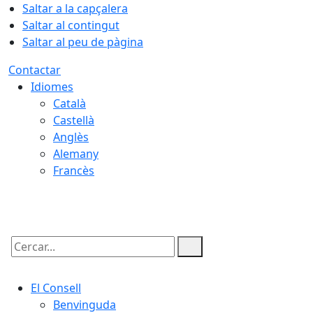
Saltar a la capçalera
Saltar al contingut
Saltar al peu de pàgina
Contactar
Idiomes
Català
Castellà
Anglès
Alemany
Francès
07.08.2026 | 06:09
Cercar:
El Consell
Benvinguda