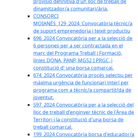
provisió definitiva d'un lloc de treball de
dinamitzador/a comunitari/ària.
CONSORCI
MOIANÈS_129_2024_Convocatòria tècnic/a
de suport emprenedoria i teixit productiu
696_2024 Convocatòria per a la selecció de
6 persones per a ser contractada en el
marc del Programa Treball i Formació,
línies DONA, PANP, MG52 I PRGC, i
constitució d' una borsa comarcal.
674_2024 Convocatòria procés selectiu per
màxima urgència de funcionari interí per
programa com a tècnic/a compartit/da de
joventut.
597_2024 Convocatòria per a la selecció del
lloc de treball d'enginyer tècnic de l'Àrea de
Territori i la constitució d'una borsa de
treball comarcal.
199_2024 Convocatòria borsa d'educador/a