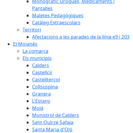
Monogràfic Drogues, Medicaments i
Pantalles
Maletes Pedagògiques
Catàleg Extraescolars
Territori
Afectacions a les parades de la línia e9 i 203
El Moianès
La comarca
Els municipis
Calders
Castellcir
Castellterçol
Collsuspina
Granera
L'Estany
Moià
Monistrol de Calders
Sant Quirze Safaja
Santa Maria d'Oló