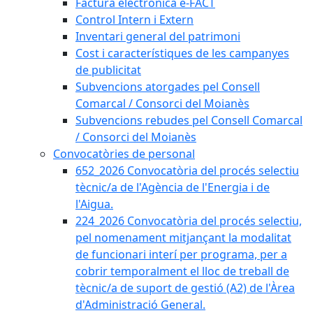
Factura electrònica e-FACT
Control Intern i Extern
Inventari general del patrimoni
Cost i característiques de les campanyes
de publicitat
Subvencions atorgades pel Consell
Comarcal / Consorci del Moianès
Subvencions rebudes pel Consell Comarcal
/ Consorci del Moianès
Convocatòries de personal
652_2026 Convocatòria del procés selectiu
tècnic/a de l'Agència de l'Energia i de
l'Aigua.
224_2026 Convocatòria del procés selectiu,
pel nomenament mitjançant la modalitat
de funcionari interí per programa, per a
cobrir temporalment el lloc de treball de
tècnic/a de suport de gestió (A2) de l'Àrea
d'Administració General.