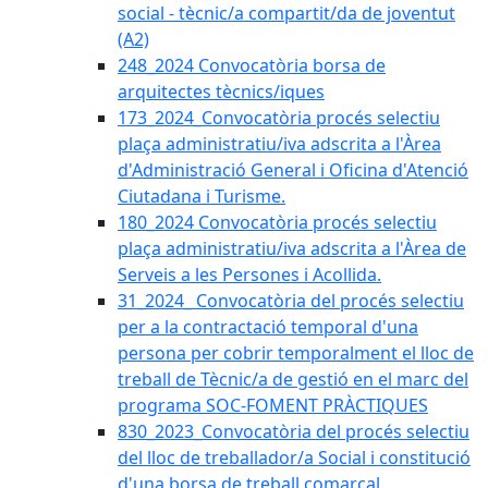
social - tècnic/a compartit/da de joventut
(A2)
248_2024 Convocatòria borsa de
arquitectes tècnics/iques
173_2024_Convocatòria procés selectiu
plaça administratiu/iva adscrita a l'Àrea
d'Administració General i Oficina d'Atenció
Ciutadana i Turisme.
180_2024 Convocatòria procés selectiu
plaça administratiu/iva adscrita a l'Àrea de
Serveis a les Persones i Acollida.
31_2024_ Convocatòria del procés selectiu
per a la contractació temporal d'una
persona per cobrir temporalment el lloc de
treball de Tècnic/a de gestió en el marc del
programa SOC-FOMENT PRÀCTIQUES
830_2023_Convocatòria del procés selectiu
del lloc de treballador/a Social i constitució
d'una borsa de treball comarcal.