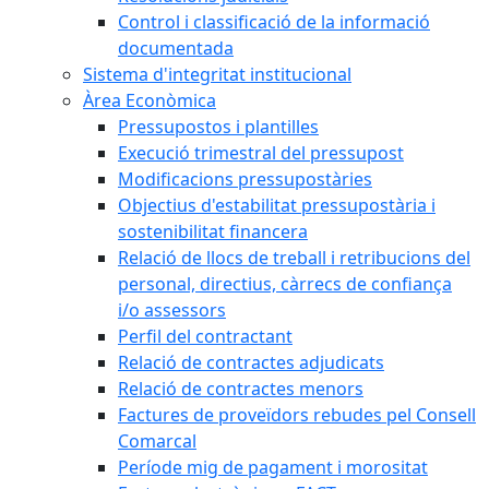
Control i classificació de la informació
documentada
Sistema d'integritat institucional
Àrea Econòmica
Pressupostos i plantilles
Execució trimestral del pressupost
Modificacions pressupostàries
Objectius d'estabilitat pressupostària i
sostenibilitat financera
Relació de llocs de treball i retribucions del
personal, directius, càrrecs de confiança
i/o assessors
Perfil del contractant
Relació de contractes adjudicats
Relació de contractes menors
Factures de proveïdors rebudes pel Consell
Comarcal
Període mig de pagament i morositat