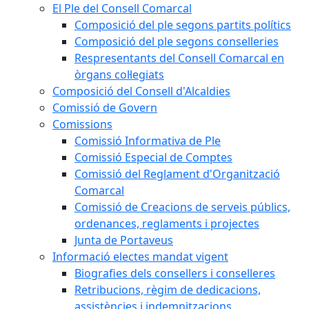
El Ple del Consell Comarcal
Composició del ple segons partits polítics
Composició del ple segons conselleries
Respresentants del Consell Comarcal en
òrgans col·legiats
Composició del Consell d'Alcaldies
Comissió de Govern
Comissions
Comissió Informativa de Ple
Comissió Especial de Comptes
Comissió del Reglament d'Organització
Comarcal
Comissió de Creacions de serveis públics,
ordenances, reglaments i projectes
Junta de Portaveus
Informació electes mandat vigent
Biografies dels consellers i conselleres
Retribucions, règim de dedicacions,
assistències i indemnitzacions