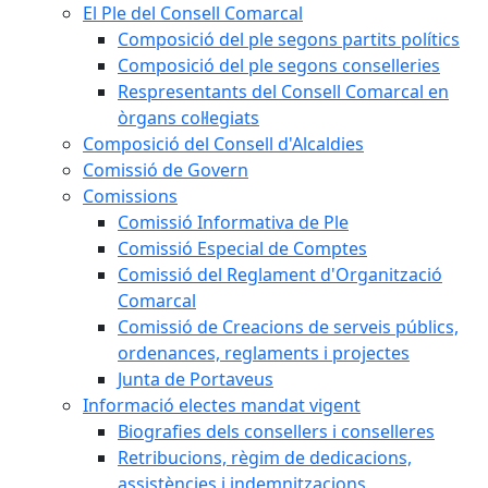
El Ple del Consell Comarcal
Composició del ple segons partits polítics
Composició del ple segons conselleries
Respresentants del Consell Comarcal en
òrgans col·legiats
Composició del Consell d'Alcaldies
Comissió de Govern
Comissions
Comissió Informativa de Ple
Comissió Especial de Comptes
Comissió del Reglament d'Organització
Comarcal
Comissió de Creacions de serveis públics,
ordenances, reglaments i projectes
Junta de Portaveus
Informació electes mandat vigent
Biografies dels consellers i conselleres
Retribucions, règim de dedicacions,
assistències i indemnitzacions