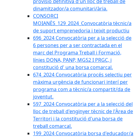
provisió definitiva d'un lloc de treball de
dinamitzador/a comunitari/ària.
CONSORCI
MOIANÈS_129_2024_Convocatòria tècnic/a
de suport emprenedoria i teixit productiu
696_2024 Convocatòria per a la selecció de
6 persones per a ser contractada en el
marc del Programa Treball i Formació,
línies DONA, PANP, MG52 I PRGC, i
constitució d' una borsa comarcal.
674_2024 Convocatòria procés selectiu per
màxima urgència de funcionari interí per
programa com a tècnic/a compartit/da de
joventut.
597_2024 Convocatòria per a la selecció del
lloc de treball d'enginyer tècnic de l'Àrea de
Territori i la constitució d'una borsa de
treball comarcal.
199_2024 Convocatòria borsa d'educador/a