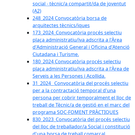
social - tècnic/a compartit/da de joventut
(A2)
248_2024 Convocatòria borsa de
arquitectes tècnics/iques
173_2024_Convocatòria procés selectiu
plaça administratiu/iva adscrita a l'Àrea
d'Administració General i Oficina d'Atenció
Ciutadana i Turisme.
180_2024 Convocatòria procés selectiu
plaça administratiu/iva adscrita a l'Àrea de
Serveis a les Persones i Acollida.
31_2024_ Convocatòria del procés selectiu
per a la contractació temporal d'una
persona per cobrir temporalment el lloc de
treball de Tècnic/a de gestió en el marc del
programa SOC-FOMENT PRÀCTIQUES
830_2023_Convocatòria del procés selectiu
del lloc de treballador/a Social i constitució
d'una borsa de treball comarcal.