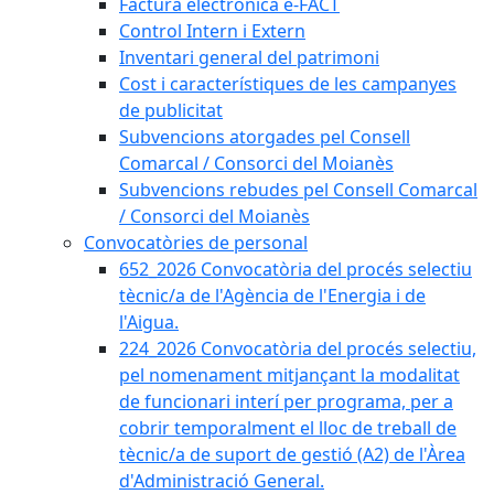
Factura electrònica e-FACT
Control Intern i Extern
Inventari general del patrimoni
Cost i característiques de les campanyes
de publicitat
Subvencions atorgades pel Consell
Comarcal / Consorci del Moianès
Subvencions rebudes pel Consell Comarcal
/ Consorci del Moianès
Convocatòries de personal
652_2026 Convocatòria del procés selectiu
tècnic/a de l'Agència de l'Energia i de
l'Aigua.
224_2026 Convocatòria del procés selectiu,
pel nomenament mitjançant la modalitat
de funcionari interí per programa, per a
cobrir temporalment el lloc de treball de
tècnic/a de suport de gestió (A2) de l'Àrea
d'Administració General.