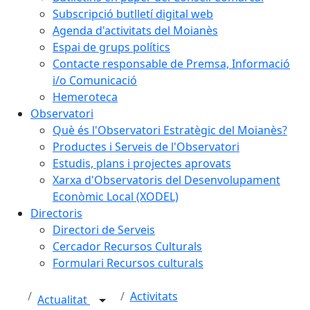
Subscripció butlletí digital web
Agenda d'activitats del Moianès
Espai de grups polítics
Contacte responsable de Premsa, Informació
i/o Comunicació
Hemeroteca
Observatori
Què és l'Observatori Estratègic del Moianès?
Productes i Serveis de l'Observatori
Estudis, plans i projectes aprovats
Xarxa d'Observatoris del Desenvolupament
Econòmic Local (XODEL)
Directoris
Directori de Serveis
Cercador Recursos Culturals
Formulari Recursos culturals
Activitats
Actualitat