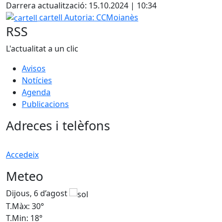
Darrera actualització: 15.10.2024 | 10:34
cartell
cartell
Autoria: CCMoianès
RSS
L'actualitat a un clic
Avisos
Notícies
Agenda
Publicacions
Adreces i telèfons
Accedeix
Meteo
Dijous, 6 d’agost
D
T.Màx: 30°
T
T.Min: 18°
T