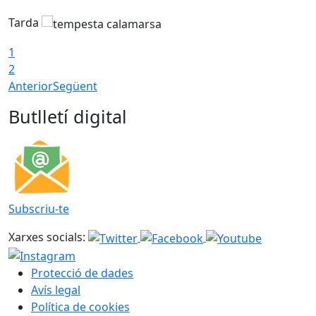
Tarda
T
1
2
Anterior
Següent
Butlletí digital
Subscriu-te
Xarxes socials:
Protecció de dades
Avís legal
Política de cookies