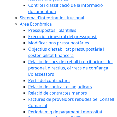
Control i classificació de la informació
documentada
Sistema d'integritat institucional
Àrea Econòmica
Pressupostos i plantilles
Execució trimestral del pressupost
Modificacions pressupostàries
Objectius d'estabilitat pressupostària i
sostenibilitat financera
Relació de llocs de treball i retribucions del
personal, directius, càrrecs de confiança
i/o assessors
Perfil del contractant
Relació de contractes adjudicats
Relació de contractes menors
Factures de proveïdors rebudes pel Consell
Comarcal
Període mig de pagament i morositat