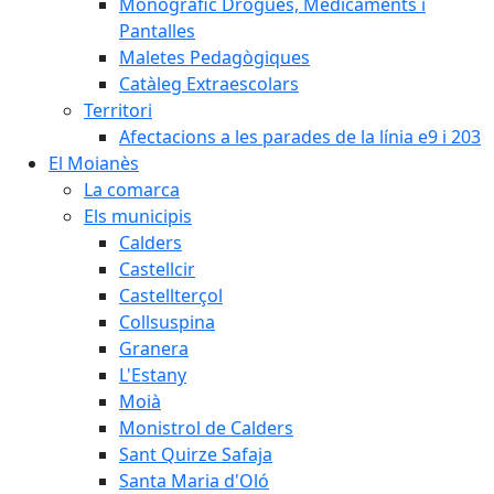
Monogràfic Drogues, Medicaments i
Pantalles
Maletes Pedagògiques
Catàleg Extraescolars
Territori
Afectacions a les parades de la línia e9 i 203
El Moianès
La comarca
Els municipis
Calders
Castellcir
Castellterçol
Collsuspina
Granera
L'Estany
Moià
Monistrol de Calders
Sant Quirze Safaja
Santa Maria d'Oló