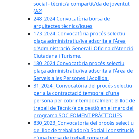
social - tècnic/a compartit/da de joventut
(A2)
248_2024 Convocatòria borsa de
arquitectes tècnics/iques
173_2024_Convocatòria procés selectiu
plaça administratiu/iva adscrita a l'Àrea
d'Administració General i Oficina d'Atenció
Ciutadana i Turisme.
180_2024 Convocatòria procés selectiu
plaça administratiu/iva adscrita a l'Àrea de
Serveis a les Persones i Acollida.
31_2024_ Convocatòria del procés selectiu
per a la contractació temporal d'una
persona per cobrir temporalment el lloc de
treball de Tècnic/a de gestió en el marc del
programa SOC-FOMENT PRÀCTIQUES
830_2023_Convocatòria del procés selectiu
del lloc de treballador/a Social i constitució
d'una borsa de treball comarcal.