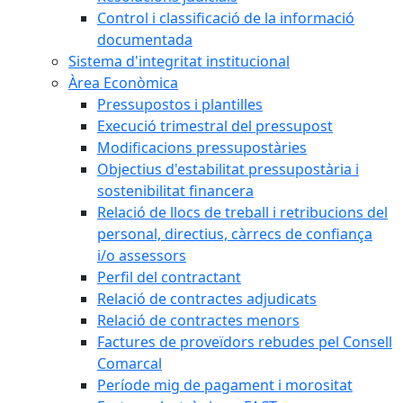
Control i classificació de la informació
documentada
Sistema d'integritat institucional
Àrea Econòmica
Pressupostos i plantilles
Execució trimestral del pressupost
Modificacions pressupostàries
Objectius d'estabilitat pressupostària i
sostenibilitat financera
Relació de llocs de treball i retribucions del
personal, directius, càrrecs de confiança
i/o assessors
Perfil del contractant
Relació de contractes adjudicats
Relació de contractes menors
Factures de proveïdors rebudes pel Consell
Comarcal
Període mig de pagament i morositat