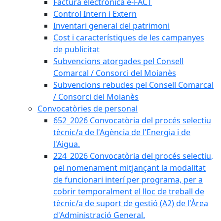
Factura electrònica e-FACT
Control Intern i Extern
Inventari general del patrimoni
Cost i característiques de les campanyes
de publicitat
Subvencions atorgades pel Consell
Comarcal / Consorci del Moianès
Subvencions rebudes pel Consell Comarcal
/ Consorci del Moianès
Convocatòries de personal
652_2026 Convocatòria del procés selectiu
tècnic/a de l'Agència de l'Energia i de
l'Aigua.
224_2026 Convocatòria del procés selectiu,
pel nomenament mitjançant la modalitat
de funcionari interí per programa, per a
cobrir temporalment el lloc de treball de
tècnic/a de suport de gestió (A2) de l'Àrea
d'Administració General.