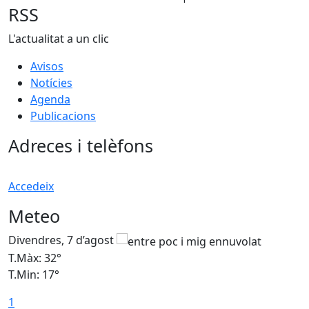
RSS
L'actualitat a un clic
Avisos
Notícies
Agenda
Publicacions
Adreces i telèfons
Accedeix
Meteo
Divendres, 7 d’agost
D
T.Màx: 32°
T
T.Min: 17°
T
1
T