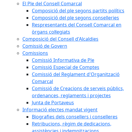
El Ple del Consell Comarcal
Composició del ple segons partits polítics
Composició del ple segons conselleries
Respresentants del Consell Comarcal en
òrgans col·legiats
Composició del Consell d'Alcaldies
Comissió de Govern
Comissions
Comissió Informativa de Ple
Comissió Especial de Comptes
Comissió del Reglament d'Organització
Comarcal
Comissió de Creacions de serveis públics,
ordenances, reglaments i projectes
Junta de Portaveus
Informació electes mandat vigent
Biografies dels consellers i conselleres
Retribucions, règim de dedicacions,
assistències i indemnitzacions