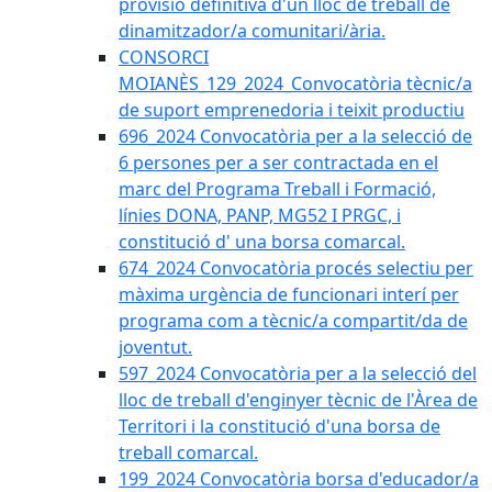
provisió definitiva d'un lloc de treball de
dinamitzador/a comunitari/ària.
CONSORCI
MOIANÈS_129_2024_Convocatòria tècnic/a
de suport emprenedoria i teixit productiu
696_2024 Convocatòria per a la selecció de
6 persones per a ser contractada en el
marc del Programa Treball i Formació,
línies DONA, PANP, MG52 I PRGC, i
constitució d' una borsa comarcal.
674_2024 Convocatòria procés selectiu per
màxima urgència de funcionari interí per
programa com a tècnic/a compartit/da de
joventut.
597_2024 Convocatòria per a la selecció del
lloc de treball d'enginyer tècnic de l'Àrea de
Territori i la constitució d'una borsa de
treball comarcal.
199_2024 Convocatòria borsa d'educador/a