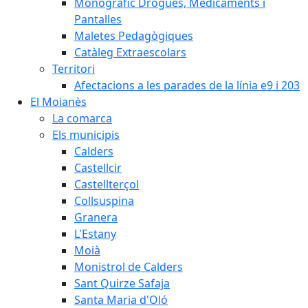
Monogràfic Drogues, Medicaments i
Pantalles
Maletes Pedagògiques
Catàleg Extraescolars
Territori
Afectacions a les parades de la línia e9 i 203
El Moianès
La comarca
Els municipis
Calders
Castellcir
Castellterçol
Collsuspina
Granera
L'Estany
Moià
Monistrol de Calders
Sant Quirze Safaja
Santa Maria d'Oló