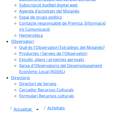
Subscripció butlletí digital web
Agenda d'activitats del Moianès
Espai de grups polítics
Contacte responsable de Premsa, Informació
i/o Comunicació
Hemeroteca
Observatori
Què és l'Observatori Estratègic del Moianès?
Productes i Serveis de l'Observatori
Estudis, plans i projectes aprovats
Xarxa d'Observatoris del Desenvolupament
Econòmic Local (XODEL)
Directoris
Directori de Serveis
Cercador Recursos Culturals
Formulari Recursos culturals
Activitats
Actualitat