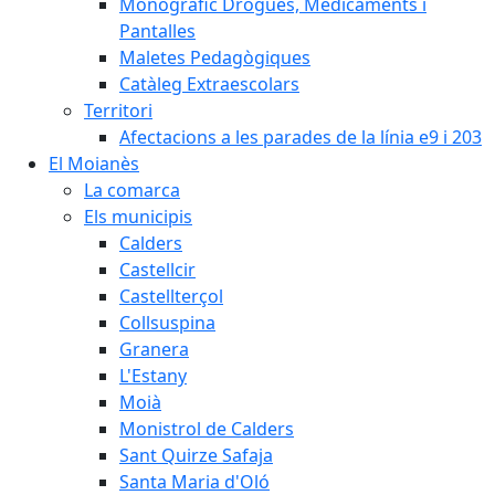
Monogràfic Drogues, Medicaments i
Pantalles
Maletes Pedagògiques
Catàleg Extraescolars
Territori
Afectacions a les parades de la línia e9 i 203
El Moianès
La comarca
Els municipis
Calders
Castellcir
Castellterçol
Collsuspina
Granera
L'Estany
Moià
Monistrol de Calders
Sant Quirze Safaja
Santa Maria d'Oló