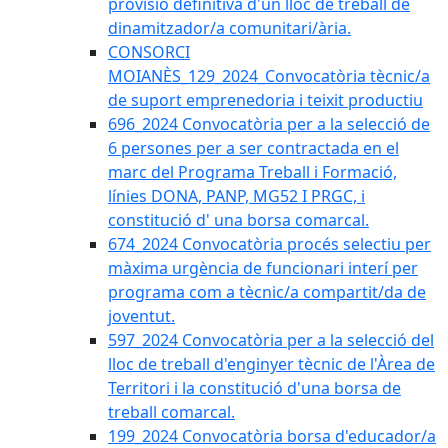
provisió definitiva d'un lloc de treball de
dinamitzador/a comunitari/ària.
CONSORCI
MOIANÈS_129_2024_Convocatòria tècnic/a
de suport emprenedoria i teixit productiu
696_2024 Convocatòria per a la selecció de
6 persones per a ser contractada en el
marc del Programa Treball i Formació,
línies DONA, PANP, MG52 I PRGC, i
constitució d' una borsa comarcal.
674_2024 Convocatòria procés selectiu per
màxima urgència de funcionari interí per
programa com a tècnic/a compartit/da de
joventut.
597_2024 Convocatòria per a la selecció del
lloc de treball d'enginyer tècnic de l'Àrea de
Territori i la constitució d'una borsa de
treball comarcal.
199_2024 Convocatòria borsa d'educador/a