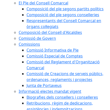
El Ple del Consell Comarcal
Composició del ple segons partits polítics
Composició del ple segons conselleries
Respresentants del Consell Comarcal en
òrgans col·legiats
Composició del Consell d'Alcaldies
Comissió de Govern
Comissions
Comissió Informativa de Ple
Comissió Especial de Comptes
Comissió del Reglament d'Organització
Comarcal
Comissió de Creacions de serveis públics,
ordenances, reglaments i projectes
Junta de Portaveus
Informació electes mandat vigent
Biografies dels consellers i conselleres
Retribucions, règim de dedicacions,
assistències i indemnitzacions