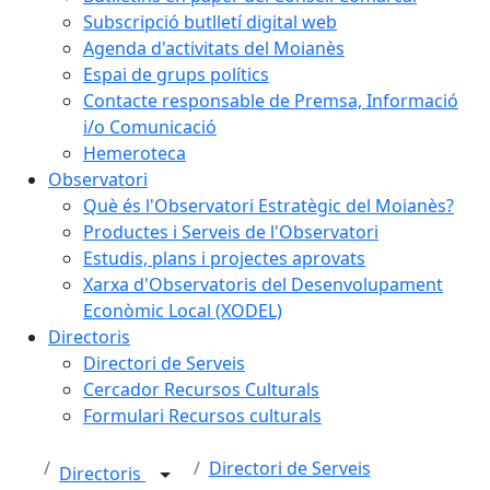
Subscripció butlletí digital web
Agenda d'activitats del Moianès
Espai de grups polítics
Contacte responsable de Premsa, Informació
i/o Comunicació
Hemeroteca
Observatori
Què és l'Observatori Estratègic del Moianès?
Productes i Serveis de l'Observatori
Estudis, plans i projectes aprovats
Xarxa d'Observatoris del Desenvolupament
Econòmic Local (XODEL)
Directoris
Directori de Serveis
Cercador Recursos Culturals
Formulari Recursos culturals
Directori de Serveis
Directoris