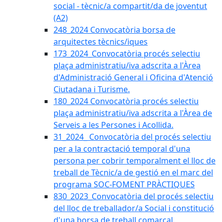
social - tècnic/a compartit/da de joventut
(A2)
248_2024 Convocatòria borsa de
arquitectes tècnics/iques
173_2024_Convocatòria procés selectiu
plaça administratiu/iva adscrita a l'Àrea
d'Administració General i Oficina d'Atenció
Ciutadana i Turisme.
180_2024 Convocatòria procés selectiu
plaça administratiu/iva adscrita a l'Àrea de
Serveis a les Persones i Acollida.
31_2024_ Convocatòria del procés selectiu
per a la contractació temporal d'una
persona per cobrir temporalment el lloc de
treball de Tècnic/a de gestió en el marc del
programa SOC-FOMENT PRÀCTIQUES
830_2023_Convocatòria del procés selectiu
del lloc de treballador/a Social i constitució
d'una borsa de treball comarcal.