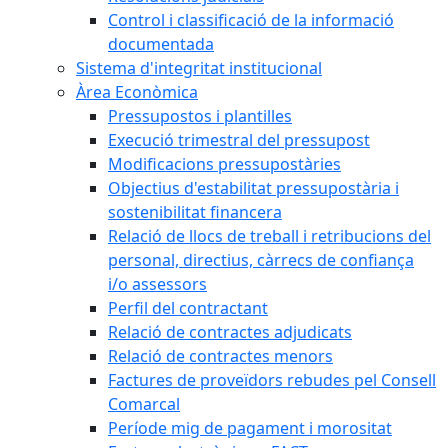
Control i classificació de la informació
documentada
Sistema d'integritat institucional
Àrea Econòmica
Pressupostos i plantilles
Execució trimestral del pressupost
Modificacions pressupostàries
Objectius d'estabilitat pressupostària i
sostenibilitat financera
Relació de llocs de treball i retribucions del
personal, directius, càrrecs de confiança
i/o assessors
Perfil del contractant
Relació de contractes adjudicats
Relació de contractes menors
Factures de proveïdors rebudes pel Consell
Comarcal
Període mig de pagament i morositat