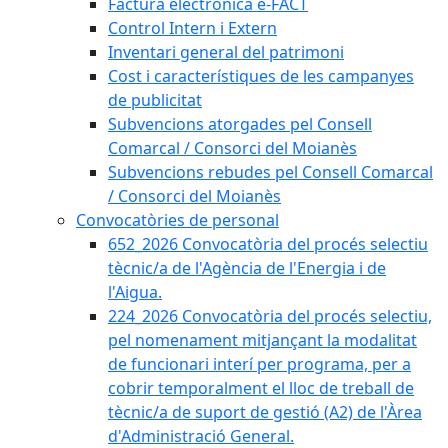
Factura electrònica e-FACT
Control Intern i Extern
Inventari general del patrimoni
Cost i característiques de les campanyes
de publicitat
Subvencions atorgades pel Consell
Comarcal / Consorci del Moianès
Subvencions rebudes pel Consell Comarcal
/ Consorci del Moianès
Convocatòries de personal
652_2026 Convocatòria del procés selectiu
tècnic/a de l'Agència de l'Energia i de
l'Aigua.
224_2026 Convocatòria del procés selectiu,
pel nomenament mitjançant la modalitat
de funcionari interí per programa, per a
cobrir temporalment el lloc de treball de
tècnic/a de suport de gestió (A2) de l'Àrea
d'Administració General.