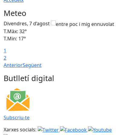
Accedeix
Meteo
Divendres, 7 d’agost
D
T.Màx: 32°
T
T.Min: 17°
T
1
T
2
Anterior
Següent
Butlletí digital
Subscriu-te
Xarxes socials: