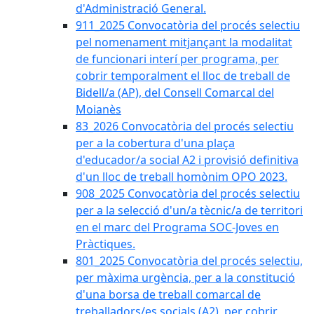
d'Administració General.
911_2025 Convocatòria del procés selectiu
pel nomenament mitjançant la modalitat
de funcionari interí per programa, per
cobrir temporalment el lloc de treball de
Bidell/a (AP), del Consell Comarcal del
Moianès
83_2026 Convocatòria del procés selectiu
per a la cobertura d'una plaça
d'educador/a social A2 i provisió definitiva
d'un lloc de treball homònim OPO 2023.
908_2025 Convocatòria del procés selectiu
per a la selecció d'un/a tècnic/a de territori
en el marc del Programa SOC-Joves en
Pràctiques.
801_2025 Convocatòria del procés selectiu,
per màxima urgència, per a la constitució
d'una borsa de treball comarcal de
treballadors/es socials (A2), per cobrir