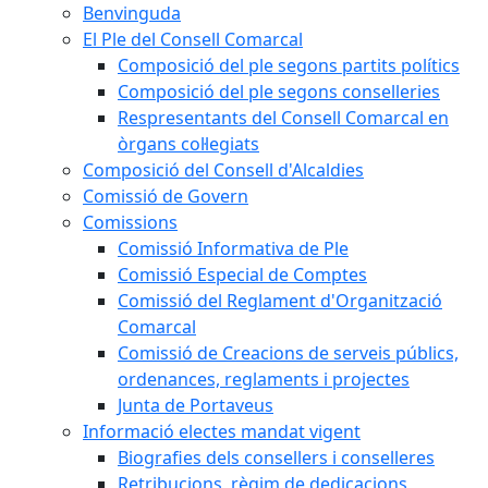
Benvinguda
El Ple del Consell Comarcal
Composició del ple segons partits polítics
Composició del ple segons conselleries
Respresentants del Consell Comarcal en
òrgans col·legiats
Composició del Consell d'Alcaldies
Comissió de Govern
Comissions
Comissió Informativa de Ple
Comissió Especial de Comptes
Comissió del Reglament d'Organització
Comarcal
Comissió de Creacions de serveis públics,
ordenances, reglaments i projectes
Junta de Portaveus
Informació electes mandat vigent
Biografies dels consellers i conselleres
Retribucions, règim de dedicacions,