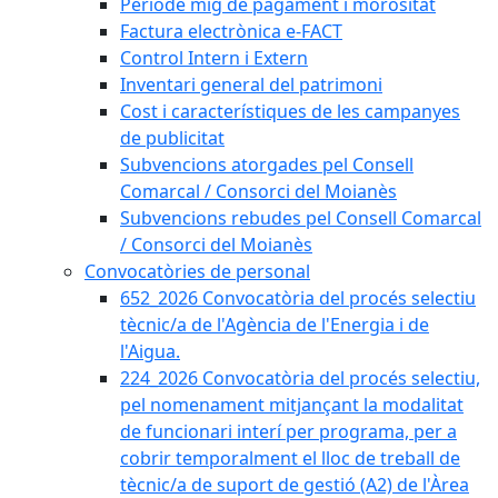
Període mig de pagament i morositat
Factura electrònica e-FACT
Control Intern i Extern
Inventari general del patrimoni
Cost i característiques de les campanyes
de publicitat
Subvencions atorgades pel Consell
Comarcal / Consorci del Moianès
Subvencions rebudes pel Consell Comarcal
/ Consorci del Moianès
Convocatòries de personal
652_2026 Convocatòria del procés selectiu
tècnic/a de l'Agència de l'Energia i de
l'Aigua.
224_2026 Convocatòria del procés selectiu,
pel nomenament mitjançant la modalitat
de funcionari interí per programa, per a
cobrir temporalment el lloc de treball de
tècnic/a de suport de gestió (A2) de l'Àrea