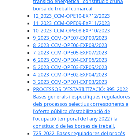
transició energètica i constitució d'una
borsa de treball comarcal.
12_2023_CCM-OPE10-EXP12/2023
11_2023_CCM-OPE09-EXP11/2023
10_2023_CCM-OPE08-EXP10/2023
9_2023_CCM-OPE07-EXP09/2023
8_2023_CCM-OPE06-EXP08/2023
7_2023_CCM-OPE05-EXP07/2023
6_2023_CCM-OPE04-EXP06/2023
5_2023_CCM-OPE03-EXP05/2023
4_2023_CCM-OPE02-EXP04/2023
3_2023_CCM-OPE01-EXP03/2023
PROCESSOS D'ESTABILITZACIÓ: 895_2022
Bases generals i específiques reguladores
dels processos selectius corresponents a
l'oferta pública d'estabilització de
l'ocupació temporal de l'any 2022 i la
constitució de les borses de treball.
725_2022_Bases reguladores del procés