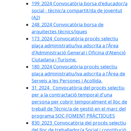
199_2024 Convocatòria borsa d'educador/a
social - tècnic/a compartit/da de joventut
(A2)
248_2024 Convocatòria borsa de
arquitectes tècnics/iques
173_2024_Convocatòria procés selectiu
plaça administratiu/iva adscrita a l'Àrea
d'Administració General i Oficina d'Atenció
Ciutadana i Turisme.
180_2024 Convocatòria procés selectiu
plaça administratiu/iva adscrita a l'Àrea de
Serveis a les Persones i Acollida.
31_2024_ Convocatòria del procés selectiu
per a la contractació temporal d'una
persona per cobrir temporalment el lloc de
treball de Tècnic/a de gestió en el marc del
programa SOC-FOMENT PRÀCTIQUES
830_2023_Convocatòria del procés selectiu
del lloc de treballador/a Social i constitució