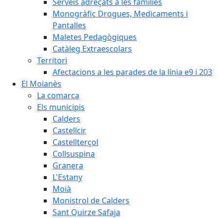
Serveis adreçats a les famílies
Monogràfic Drogues, Medicaments i
Pantalles
Maletes Pedagògiques
Catàleg Extraescolars
Territori
Afectacions a les parades de la línia e9 i 203
El Moianès
La comarca
Els municipis
Calders
Castellcir
Castellterçol
Collsuspina
Granera
L'Estany
Moià
Monistrol de Calders
Sant Quirze Safaja