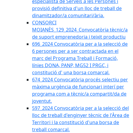
especialista de Serveis a les Persones i
provisió definitiva d'un lloc de treball de
dinamitzador/a comunitari/ària.
CONSORCI
MOIANÈS_129_2024_Convocatòria tècnic/a
de suport emprenedoria i teixit productiu
696_2024 Convocatòria per a la selecció de
6 persones per a ser contractada en el
marc del Programa Treball i Formació,
línies DONA, PANP, MG52 I PRGC, i
constitució d' una borsa comarcal.
674_2024 Convocatòria procés selectiu per
màxima urgència de funcionari interí per
programa com a tècnic/a compartit/da de
joventut.
597_2024 Convocatòria per a la selecció del
lloc de treball d'enginyer tècnic de l'Àrea de
Territori i la constitució d'una borsa de
treball comarcal.