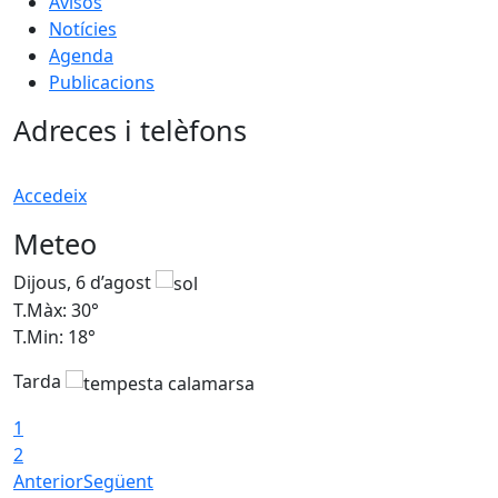
Avisos
Notícies
Agenda
Publicacions
Adreces i telèfons
Accedeix
Meteo
Dijous, 6 d’agost
D
T.Màx: 30°
T
T.Min: 18°
T
Tarda
T
1
2
Anterior
Següent