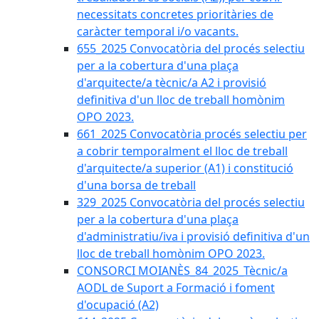
necessitats concretes prioritàries de
caràcter temporal i/o vacants.
655_2025 Convocatòria del procés selectiu
per a la cobertura d'una plaça
d'arquitecte/a tècnic/a A2 i provisió
definitiva d'un lloc de treball homònim
OPO 2023.
661_2025 Convocatòria procés selectiu per
a cobrir temporalment el lloc de treball
d'arquitecte/a superior (A1) i constitució
d'una borsa de treball
329_2025 Convocatòria del procés selectiu
per a la cobertura d'una plaça
d'administratiu/iva i provisió definitiva d'un
lloc de treball homònim OPO 2023.
CONSORCI MOIANÈS_84_2025_Tècnic/a
AODL de Suport a Formació i foment
d'ocupació (A2)