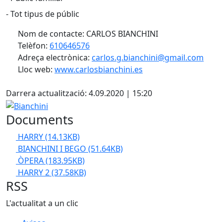
- Tot tipus de públic
Nom de contacte: CARLOS BIANCHINI
Telèfon:
610646576
Adreça electrònica:
carlos.g.bianchini@gmail.com
Lloc web:
www.carlosbianchini.es
X
Darrera actualització: 4.09.2020 | 15:20
Bianchini
Documents
HARRY
(14.13KB)
BIANCHINI I BEGO
(51.64KB)
ÒPERA
(183.95KB)
HARRY 2
(37.58KB)
RSS
L'actualitat a un clic